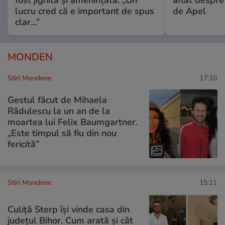
fost jignită și amenințată: „Un
aflat despre
lucru cred că e important de spus
de Apel
clar...”
MONDEN
Stiri Mondene
17:10
Gestul făcut de Mihaela
Rădulescu la un an de la
moartea lui Felix Baumgartner.
„Este timpul să fiu din nou
fericită”
Stiri Mondene
15:11
Culiță Sterp își vinde casa din
județul Bihor. Cum arată și cât