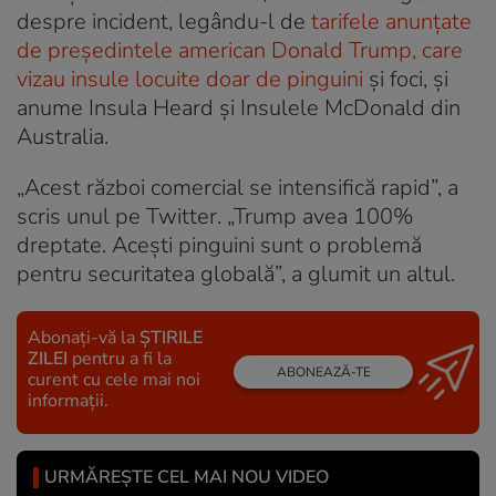
despre incident, legându-l de
tarifele anunțate
de președintele american Donald Trump, care
vizau insule locuite doar de pinguini
și foci, și
anume Insula Heard și Insulele McDonald din
Australia.
„Acest război comercial se intensifică rapid”, a
scris unul pe Twitter. „Trump avea 100%
dreptate. Acești pinguini sunt o problemă
pentru securitatea globală”, a glumit un altul.
Abonați-vă la
ȘTIRILE
ZILEI
pentru a fi la
ABONEAZĂ-TE
curent cu cele mai noi
informații.
URMĂREȘTE CEL MAI NOU VIDEO