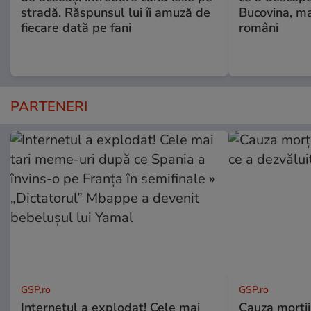
stradă. Răspunsul lui îi amuză de
Bucovina, ma
fiecare dată pe fani
români
PARTENERI
GSP.ro
GSP.ro
Internetul a explodat! Cele mai
Cauza morții