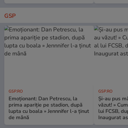
GSP
GSP.RO
GSP.RO
Emoționant: Dan Petrescu, la
Și-au pus mâ
prima apariție pe stadion, după
văzut! » Cum
lupta cu boala » Jennnifer l-a ținut
lui FCSB, du
de mână
Inaugurat as