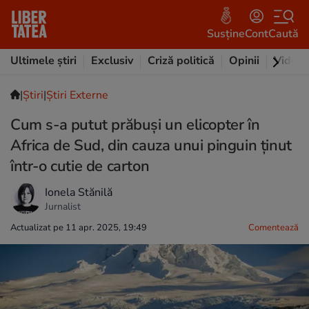
Susține
Cont
Caută
Ultimele știri
Exclusiv
Criză politică
Opinii
Video
|
Ştiri
|
Știri Externe
Cum s-a putut prăbuși un elicopter în
Africa de Sud, din cauza unui pinguin ținut
într-o cutie de carton
Ionela Stănilă
Jurnalist
Actualizat pe 11 apr. 2025, 19:49
Comentează