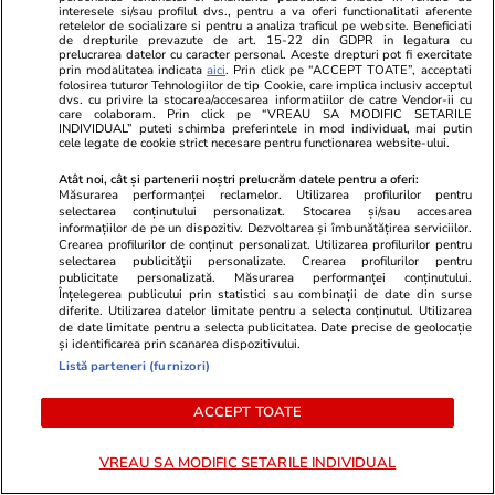
Cine este Loic Matrier, hackerul care ar fi scos
interesele si/sau profilul dvs., pentru a va oferi functionalitati aferente
retelelor de socializare si pentru a analiza traficul pe website. Beneficiati
la vânzare datele Cadastrului din România.
de drepturile prevazute de art. 15-22 din GDPR in legatura cu
prelucrarea datelor cu caracter personal. Aceste drepturi pot fi exercitate
Afirmă că a găsit parole precum „passw0rd”
prin modalitatea indicata
aici
. Prin click pe “ACCEPT TOATE”, acceptati
folosirea tuturor Tehnologiilor de tip Cookie, care implica inclusiv acceptul
sau „Pan4:mea”
dvs. cu privire la stocarea/accesarea informatiilor de catre Vendor-ii cu
care colaboram. Prin click pe “VREAU SA MODIFIC SETARILE
INDIVIDUAL” puteti schimba preferintele in mod individual, mai putin
cele legate de cookie strict necesare pentru functionarea website-ului.
Fotbal
18:35
Atât noi, cât și partenerii noștri prelucrăm datele pentru a oferi:
Măsurarea performanței reclamelor. Utilizarea profilurilor pentru
La ce oră e Franța – Anglia, finala mică de la
selectarea conținutului personalizat. Stocarea și/sau accesarea
Mondialul de fotbal și cine transmite la TV /
informațiilor de pe un dispozitiv. Dezvoltarea și îmbunătățirea serviciilor.
Crearea profilurilor de conținut personalizat. Utilizarea profilurilor pentru
Mbappe anunță că vrea titlul de golgheter
selectarea publicității personalizate. Crearea profilurilor pentru
publicitate personalizată. Măsurarea performanței conținutului.
Înțelegerea publicului prin statistici sau combinații de date din surse
diferite. Utilizarea datelor limitate pentru a selecta conținutul. Utilizarea
de date limitate pentru a selecta publicitatea. Date precise de geolocație
Horoscop
17 iul.
și identificarea prin scanarea dispozitivului.
Horoscop Urania | Previziuni astrologice pentru
Listă parteneri (furnizori)
perioada 18 – 24 iulie 2026. Soarele va intra în
ACCEPT TOATE
zodia Leului
VREAU SA MODIFIC SETARILE INDIVIDUAL