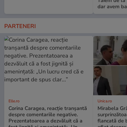
Tăiem de la 
dar avem ba
PARTENERI
Elle.ro
Unica.ro
Corina Caragea, reacție tranșantă
Mirabela Gră
despre comentariile negative.
surprinzătoar
Prezentatoarea a dezvăluit că a
flancată de 