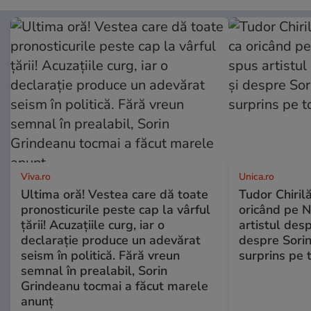
Viva.ro
Unica.ro
Ultima oră! Vestea care dă toate
Tudor Chiril
pronosticurile peste cap la vârful
oricând pe N
țării! Acuzațiile curg, iar o
artistul desp
declarație produce un adevărat
despre Sorin
seism în politică. Fără vreun
surprins pe 
semnal în prealabil, Sorin
Grindeanu tocmai a făcut marele
anunț