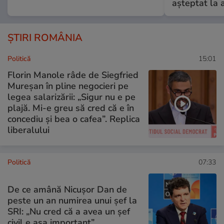
așteptat la 
ȘTIRI ROMÂNIA
Politică
15:01
Florin Manole râde de Siegfried
Mureșan în pline negocieri pe
legea salarizării: „Sigur nu e pe
plajă. Mi-e greu să cred că e în
concediu și bea o cafea”. Replica
liberalului
Politică
07:33
De ce amână Nicușor Dan de
peste un an numirea unui șef la
SRI: „Nu cred că a avea un şef
civil e așa important”