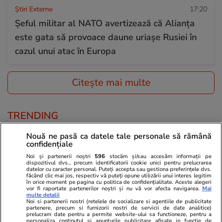
Știri Externe
17:20
Șeful militar al NATO avertizează că Alianța
este gata să provoace daune uriașe Rusiei în
cazul unui atac în Europa
Citește mai multe
TRENDING
Nouă ne pasă ca datele tale personale să rămână
Știri Locale
15:56
confidențiale
Îmbulzeală și bătaie pe promoții la
Noi și partenerii noștri
596
stocăm și/sau accesăm informații pe
dispozitivul dvs., precum identificatorii cookie unici pentru prelucrarea
deschiderea magazinului lui Călin Donca din
datelor cu caracter personal. Puteți accepta sau gestiona preferințele dvs.
făcând clic mai jos, respectiv vă puteți opune utilizării unui interes legitim
București. O femeie a fost luată cu ambulanța
în orice moment pe pagina cu politica de confidențialitate. Aceste alegeri
vor fi raportate partenerilor noștri și nu vă vor afecta navigarea.
Mai
multe detalii
Noi si partenerii nostri (retelele de socializare si agentiile de publicitate
partenere, precum si furnizorii nostri de servicii de date analitice)
Ştiri
12:00
prelucram date pentru a permite website-ului sa functioneze, pentru a
personaliza continutul si anunturile publicitare afisate in functie de