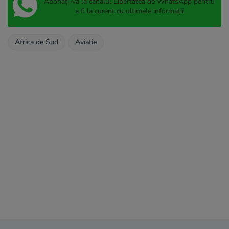
Abonați-vă la canalul Libertatea de WhatsApp pentru
a fi la curent cu ultimele informații
Africa de Sud
Aviatie