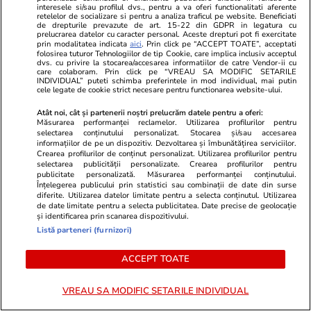
interesele si/sau profilul dvs., pentru a va oferi functionalitati aferente
retelelor de socializare si pentru a analiza traficul pe website. Beneficiati
de drepturile prevazute de art. 15-22 din GDPR in legatura cu
prelucrarea datelor cu caracter personal. Aceste drepturi pot fi exercitate
prin modalitatea indicata
aici
. Prin click pe “ACCEPT TOATE”, acceptati
folosirea tuturor Tehnologiilor de tip Cookie, care implica inclusiv acceptul
dvs. cu privire la stocarea/accesarea informatiilor de catre Vendor-ii cu
care colaboram. Prin click pe “VREAU SA MODIFIC SETARILE
INDIVIDUAL” puteti schimba preferintele in mod individual, mai putin
cele legate de cookie strict necesare pentru functionarea website-ului.
Atât noi, cât și partenerii noștri prelucrăm datele pentru a oferi:
Măsurarea performanței reclamelor. Utilizarea profilurilor pentru
selectarea conținutului personalizat. Stocarea și/sau accesarea
informațiilor de pe un dispozitiv. Dezvoltarea și îmbunătățirea serviciilor.
Crearea profilurilor de conținut personalizat. Utilizarea profilurilor pentru
selectarea publicității personalizate. Crearea profilurilor pentru
Advertorial
Advertorial
publicitate personalizată. Măsurarea performanței conținutului.
Înțelegerea publicului prin statistici sau combinații de date din surse
Smart is the new chic: Cum ne
Înscrie-te ac
diferite. Utilizarea datelor limitate pentru a selecta conținutul. Utilizarea
ajută tehnologia să ne reinventăm
voucher de 5
de date limitate pentru a selecta publicitatea. Date precise de geolocație
și identificarea prin scanarea dispozitivului.
Listă parteneri (furnizori)
PARTENERI
ACCEPT TOATE
VREAU SA MODIFIC SETARILE INDIVIDUAL