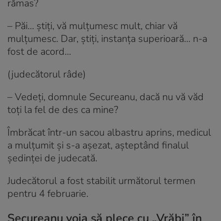
rămas?
– Păi… știți, vă mulțumesc mult, chiar vă
mulțumesc. Dar, știți, instanța superioară… n-a
fost de acord…
(judecătorul râde)
– Vedeți, domnule Secureanu, dacă nu vă văd
toți la fel de des ca mine?
Îmbrăcat într-un sacou albastru aprins, medicul
a mulțumit și s-a așezat, așteptând finalul
ședinței de judecată.
Judecătorul a fost stabilit următorul termen
pentru 4 februarie.
Secureanu voia să plece cu „Vrăbi” în