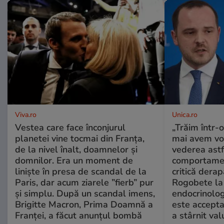
Viva.ro
Unica.ro
Vestea care face înconjurul
„Trăim într-
planetei vine tocmai din Franța,
mai avem vo
de la nivel înalt, doamnelor și
vederea astf
domnilor. Era un moment de
comportamen
liniște în presa de scandal de la
critică derap
Paris, dar acum ziarele ”fierb” pur
Rogobete la
și simplu. După un scandal imens,
endocrinolog
Brigitte Macron, Prima Doamnă a
este accepta
Franței, a făcut anunțul bombă
a stârnit valu