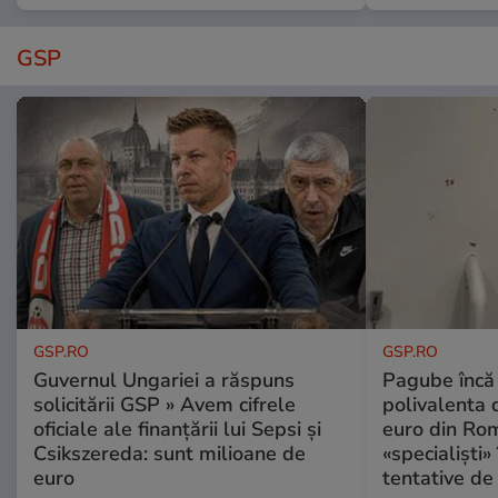
GSP
GSP.RO
GSP.RO
Guvernul Ungariei a răspuns
Pagube încă 
solicitării GSP » Avem cifrele
polivalenta 
oficiale ale finanțării lui Sepsi și
euro din Rom
Csikszereda: sunt milioane de
«specialiști»
euro
tentative de 