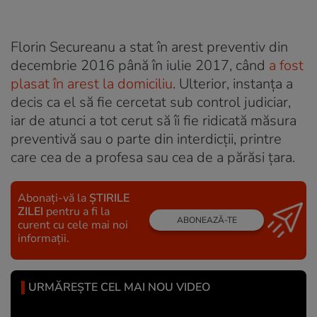
Florin Secureanu a stat în arest preventiv din
decembrie 2016 până în iulie 2017, când
a fost
plasat în arest la domiciliu
. Ulterior, instanța a
decis ca el să fie cercetat sub control judiciar,
iar de atunci a tot cerut să îi fie ridicată măsura
preventivă sau o parte din interdicții, printre
care cea de a profesa sau cea de a părăsi țara.
Abonați-vă la
ȘTIRILE
ZILEI
pentru a fi la
ABONEAZĂ-TE
curent cu cele mai noi
informații.
URMĂREȘTE CEL MAI NOU VIDEO