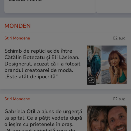
MONDEN
Stiri Mondene
02 aug.
Schimb de replici acide între
Cătălin Botezatu și Eli Lăslean.
Designerul, acuzat că i-a folosit
brandul creatoarei de modă.
„Este atât de ipocrită”
Stiri Mondene
02 aug.
Gabriela Oțil a ajuns de urgență
la spital. Ce a pățit vedeta după
o ieșire cu prietenele în oraș.
„N-am avut niciodată ceva de