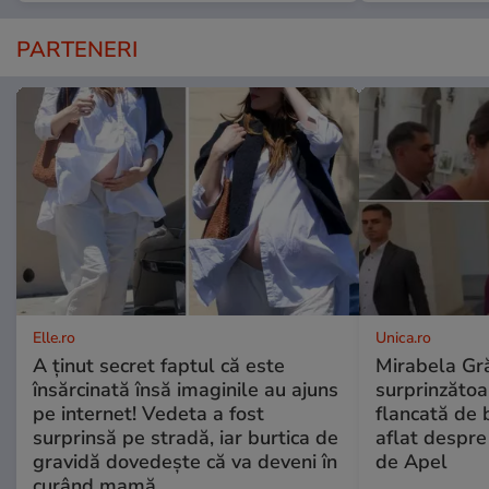
PARTENERI
Elle.ro
Unica.ro
A ținut secret faptul că este
Mirabela Gră
însărcinată însă imaginile au ajuns
surprinzătoar
pe internet! Vedeta a fost
flancată de 
surprinsă pe stradă, iar burtica de
aflat despre
gravidă dovedește că va deveni în
de Apel
curând mamă