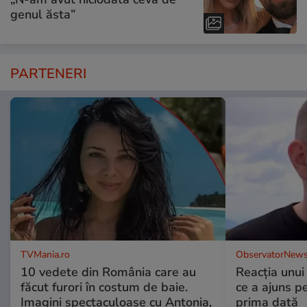
genul ăsta”
PARTENERI
TVMania.ro
ObservatorNews
10 vedete din România care au
Reacția unui
făcut furori în costum de baie.
ce a ajuns p
Imagini spectaculoase cu Antonia,
prima dată