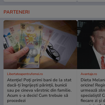
PARTENERI
Libertateapentrufemei.ro
Avantaje.ro
Atenție! Poți primi bani de la stat
Dieta Melan
dacă-ți îngrijești părinții, bunicii
oricine! Regi
sau pe cineva vârstnic din familie.
urmează zilni
Acum s-a decis! Cum trebuie să
specialiști! 
procedezi
fiecare zi și 