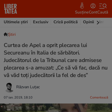
Susține
Cont
Caută
Ultimele știri
Exclusiv
Criză politică
Opinii
Intervi
|
Ştiri
Curtea de Apel a oprit plecarea lui
Secureanu în Italia de sărbători.
Judecătorul de la Tribunal care admisese
plecarea s-a amuzat: „Ce să vă fac, dacă nu
vă văd toți judecătorii la fel de des”
Răzvan Luțac
07 ian. 2019, 18:10
Comentează