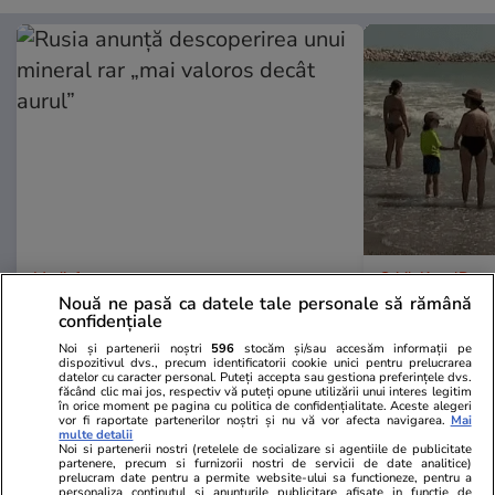
Mediafax.ro
StirileKanalD.ro
Nouă ne pasă ca datele tale personale să rămână
Rusia anunță descoperirea unui
Femeie lovit
confidențiale
mineral rar „mai valoros decât
făcea plajă: „
Noi și partenerii noștri
596
stocăm și/sau accesăm informații pe
aurul”
dispozitivul dvs., precum identificatorii cookie unici pentru prelucrarea
datelor cu caracter personal. Puteți accepta sau gestiona preferințele dvs.
făcând clic mai jos, respectiv vă puteți opune utilizării unui interes legitim
în orice moment pe pagina cu politica de confidențialitate. Aceste alegeri
vor fi raportate partenerilor noștri și nu vă vor afecta navigarea.
Mai
multe detalii
Noi si partenerii nostri (retelele de socializare si agentiile de publicitate
partenere, precum si furnizorii nostri de servicii de date analitice)
PROMO
prelucram date pentru a permite website-ului sa functioneze, pentru a
personaliza continutul si anunturile publicitare afisate in functie de