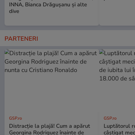
INNA, Bianca Drăgușanu și alte
dive
PARTENERI
GSP.ro
GSP.ro
Distracție la plajă! Cum a apărut
Luptătorul 
Georgina Rodriguez înainte de
câștigat meci