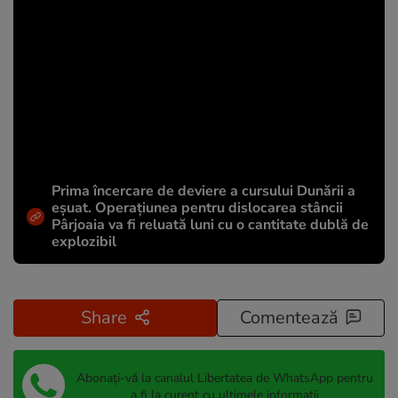
Prima încercare de deviere a cursului Dunării a
eșuat. Operațiunea pentru dislocarea stâncii
Pârjoaia va fi reluată luni cu o cantitate dublă de
explozibil
Share
Comentează
Abonați-vă la canalul Libertatea de WhatsApp pentru
a fi la curent cu ultimele informații