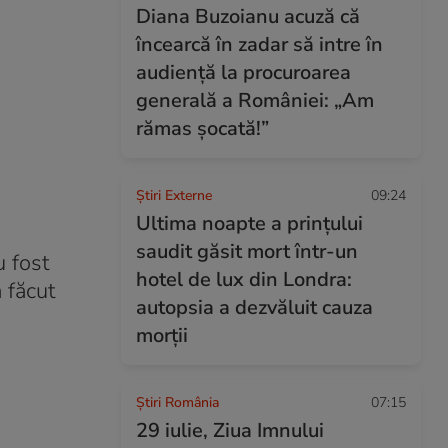
Diana Buzoianu acuză că
încearcă în zadar să intre în
audiență la procuroarea
generală a României: „Am
rămas șocată!”
Știri Externe
09:24
Ultima noapte a prințului
saudit găsit mort într-un
u fost
hotel de lux din Londra:
 făcut
autopsia a dezvăluit cauza
morții
Știri România
07:15
29 iulie, Ziua Imnului