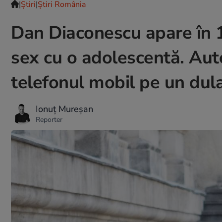
|
Ştiri
|
Știri România
Dan Diaconescu apare în 1
sex cu o adolescentă. Aut
telefonul mobil pe un dul
Ionuț Mureșan
Reporter