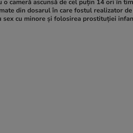
u o cameră ascunsă de cel puțin 14 ori în ti
mate din dosarul în care fostul realizator de
u sex cu minore și folosirea prostituției infan