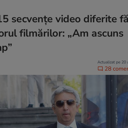
5 secvențe video diferite f
orul filmărilor: „Am ascuns
ap”
Actualizat pe 20
28 comen