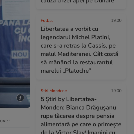
cauza crizei apei pe Dunăre
Fotbal
19:00
Libertatea a vorbit cu
legendarul Michel Platini,
care s-a retras la Cassis, pe
malul Mediteranei. Cât costă
să mănânci la restaurantul
marelui „Platoche”
Stiri Mondene
19:00
5 Știri by Libertatea-
Monden: Bianca Drăgușanu
rupe tăcerea despre pensia
cover
alimentară pe care o primește
de la Victor Slav/ Imagini cu