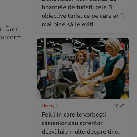
hoardele de turiști: cele 6
obiective turistice pe care ar fi
mai bine să le eviți
at Dan
 conform
Lifestyle
16:45
Felul în care le vorbești
casierilor sau șoferilor
dezvăluie multe despre tine.