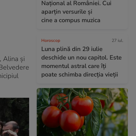
Național al României. Cui
aparțin versurile și
cine a compus muzica
Horoscop
27 iul.
Luna plină din 29 iulie
deschide un nou capitol. Este
 Alina și
momentul astral care îți
 Belvedere
poate schimba direcția vieții
icipiul