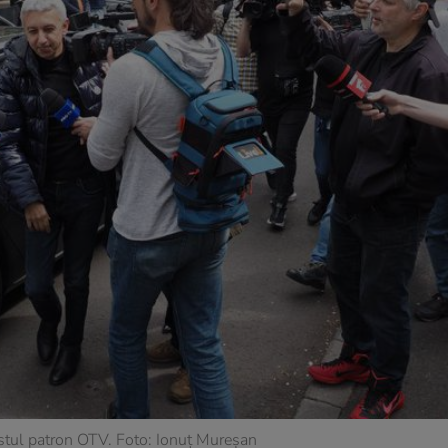
stul patron OTV. Foto: Ionuț Mureșan