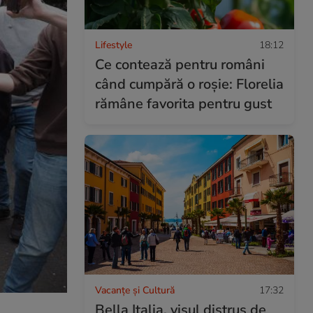
Lifestyle
18:12
Ce contează pentru români
când cumpără o roșie: Florelia
rămâne favorita pentru gust
Vacanțe și Cultură
17:32
Bella Italia, visul distrus de