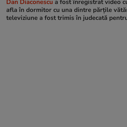
Dan Diaconescu
a fost înregistrat video c
afla în dormitor cu una dintre părțile vătă
televiziune a fost trimis în judecată pentr