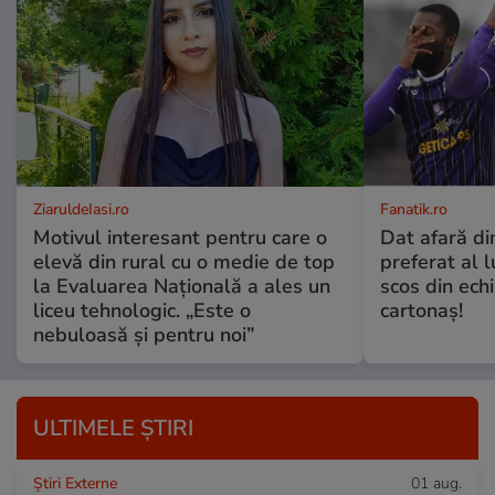
ZiaruldeIasi.ro
Fanatik.ro
Motivul interesant pentru care o
Dat afară di
elevă din rural cu o medie de top
preferat al l
la Evaluarea Națională a ales un
scos din ech
liceu tehnologic. „Este o
cartonaş!
nebuloasă și pentru noi”
ULTIMELE ȘTIRI
Știri Externe
01 aug.