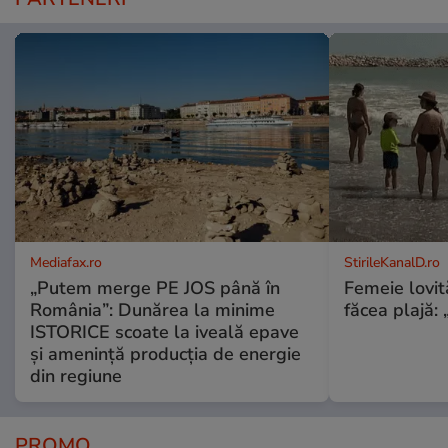
Mediafax.ro
StirileKanalD.ro
„Putem merge PE JOS până în
Femeie lovit
România”: Dunărea la minime
făcea plajă: „
ISTORICE scoate la iveală epave
și amenință producția de energie
din regiune
PROMO