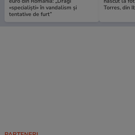
euro din România: „Dragi
născut la fot
«specialiști» în vandalism și
Torres, din I
tentative de furt”
PARTENERI