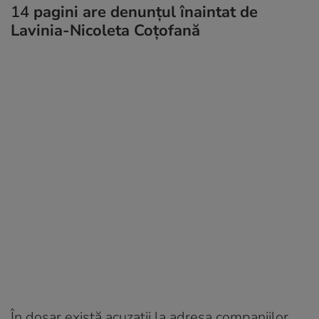
14
pagini are denunțul înaintat de
Lavinia-Nicoleta Coțofană
În dosar există acuzații la adresa companiilor