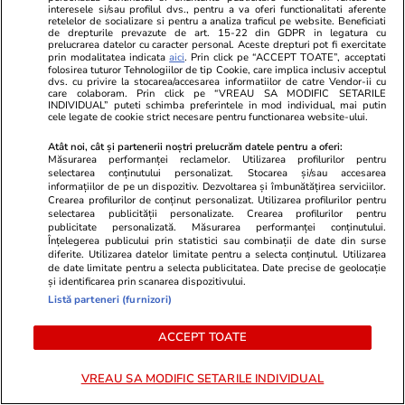
interesele si/sau profilul dvs., pentru a va oferi functionalitati aferente
retelelor de socializare si pentru a analiza traficul pe website. Beneficiati
de drepturile prevazute de art. 15-22 din GDPR in legatura cu
prelucrarea datelor cu caracter personal. Aceste drepturi pot fi exercitate
prin modalitatea indicata
aici
. Prin click pe “ACCEPT TOATE”, acceptati
folosirea tuturor Tehnologiilor de tip Cookie, care implica inclusiv acceptul
dvs. cu privire la stocarea/accesarea informatiilor de catre Vendor-ii cu
care colaboram. Prin click pe “VREAU SA MODIFIC SETARILE
INDIVIDUAL” puteti schimba preferintele in mod individual, mai putin
cele legate de cookie strict necesare pentru functionarea website-ului.
Atât noi, cât și partenerii noștri prelucrăm datele pentru a oferi:
Măsurarea performanței reclamelor. Utilizarea profilurilor pentru
selectarea conținutului personalizat. Stocarea și/sau accesarea
informațiilor de pe un dispozitiv. Dezvoltarea și îmbunătățirea serviciilor.
Crearea profilurilor de conținut personalizat. Utilizarea profilurilor pentru
selectarea publicității personalizate. Crearea profilurilor pentru
publicitate personalizată. Măsurarea performanței conținutului.
Înțelegerea publicului prin statistici sau combinații de date din surse
Horoscop
01 aug.
Vacanțe și Cultu
diferite. Utilizarea datelor limitate pentru a selecta conținutul. Utilizarea
Horoscop 2 august 2026. Leii
Însoțitorii 
de date limitate pentru a selecta publicitatea. Date precise de geolocație
și identificarea prin scanarea dispozitivului.
sunt printre cei conștienți de
nou obicei al
Listă parteneri (furnizori)
faptul că propria dispoziție este
îmbarcare: „
ACCEPT TOATE
propria creație și ar fi bine să
lucru”
cerceteze problema
VREAU SA MODIFIC SETARILE INDIVIDUAL