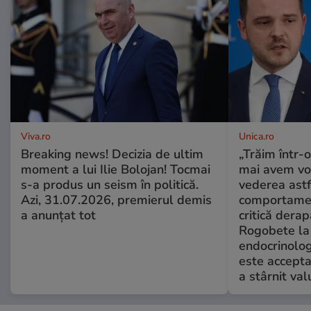
Viva.ro
Unica.ro
Breaking news! Decizia de ultim
„Trăim într-
moment a lui Ilie Bolojan! Tocmai
mai avem vo
s-a produs un seism în politică.
vederea astf
Azi, 31.07.2026, premierul demis
comportamen
a anunțat tot
critică derap
Rogobete la
endocrinolog
este accepta
a stârnit valu