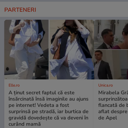
PARTENERI
Elle.ro
Unica.ro
A ținut secret faptul că este
Mirabela Gră
însărcinată însă imaginile au ajuns
surprinzătoar
pe internet! Vedeta a fost
flancată de 
surprinsă pe stradă, iar burtica de
aflat despre
gravidă dovedește că va deveni în
de Apel
curând mamă