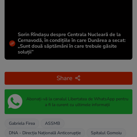
Sorin Rîndașu despre Centrala Nucleară de la
Cernavodă, în condițiile în care Dunărea a secat:
„Sunt două săptămâni în care trebuie găsite
soluții”
Share
Abonați-vă la canalul Libertatea de WhatsApp pentru
a fi la curent cu ultimele informații
Gabriela Firea
ASSMB
DNA - Direcția Națională Anticorupție
Spitalul Gomoiu