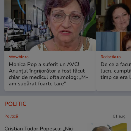
Wowbiz.ro
Redactia.ro
Monica Pop a suferit un AVC!
De ce a fac
Anunțul îngrijorător a fost făcut
lucru cumplit
chiar de medicul oftalmolog: „M-
timp ce era 
am supărat foarte tare”
POLITIC
Politică
01 aug.
Cristian Tudor Popescu: „Nici