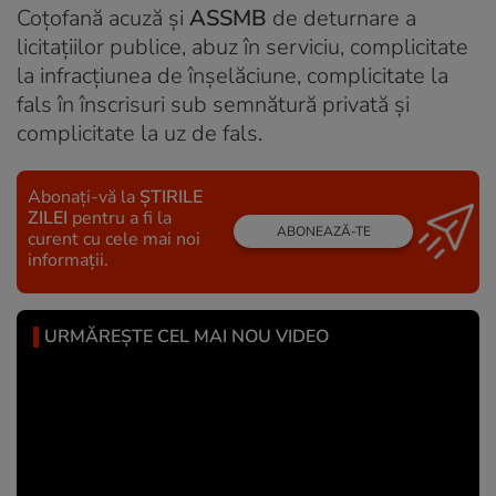
Coțofană acuză și
ASSMB
de deturnare a
licitațiilor publice, abuz în serviciu, complicitate
la infracțiunea de înșelăciune, complicitate la
fals în înscrisuri sub semnătură privată și
complicitate la uz de fals.
Abonați-vă la
ȘTIRILE
ZILEI
pentru a fi la
ABONEAZĂ-TE
curent cu cele mai noi
informații.
URMĂREȘTE CEL MAI NOU VIDEO