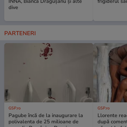
INNA, Bianca Drăgușanu și alte
frigiderul sa
dive
PARTENERI
GSP.ro
GSP.ro
Pagube încă de la inaugurare la
Llorente rea
polivalenta de 25 milioane de
după comenta