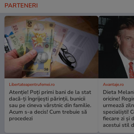
PARTENERI
Libertateapentrufemei.ro
Avantaje.ro
Atenție! Poți primi bani de la stat
Dieta Melan
dacă-ți îngrijești părinții, bunicii
oricine! Regi
sau pe cineva vârstnic din familie.
urmează zilni
Acum s-a decis! Cum trebuie să
specialiști! 
procedezi
fiecare zi și 
acestui stil 