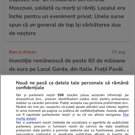
Moscovei, soldată cu morți și răniți. Localul era
închis pentru un eveniment privat. Unele surse
spun că un general de top își sărbătorea ziua
de naștere
Bani și Afaceri
01 aug.
Investiție românească de peste 60 de milioane
de euro pe Lacul Garda, din Italia. Frații Pavăl
redeschid în 2027 un hotel istoric sub brandul
Nouă ne pasă ca datele tale personale să rămână
Hilton
confidențiale
Noi și partenerii noștri
596
stocăm și/sau accesăm informații pe
dispozitivul dvs., precum identificatorii cookie unici pentru prelucrarea
datelor cu caracter personal. Puteți accepta sau gestiona preferințele dvs.
Horoscop
31 iul.
făcând clic mai jos, respectiv vă puteți opune utilizării unui interes legitim
în orice moment pe pagina cu politica de confidențialitate. Aceste alegeri
Horoscop Urania | Previziuni astrologice pentru
vor fi raportate partenerilor noștri și nu vă vor afecta navigarea.
Mai
multe detalii
perioada 1 – 7 august 2026. Venus va intra în
Noi si partenerii nostri (retelele de socializare si agentiile de publicitate
partenere, precum si furnizorii nostri de servicii de date analitice)
zodia Balanței
prelucram date pentru a permite website-ului sa functioneze, pentru a
personaliza continutul si anunturile publicitare afisate in functie de