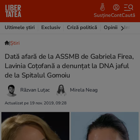
Susține
Cont
Caută
Ultimele știri
Exclusiv
Criză politică
Opinii
Intervi
|
Ştiri
Dată afară de la ASSMB de Gabriela Firea,
Lavinia Coțofană a denunțat la DNA jaful
de la Spitalul Gomoiu
Răzvan Luțac
Mirela Neag
Actualizat pe 19 nov. 2019, 09:28