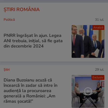
ȘTIRI ROMÂNIA
Politică
31 iul.
Analiză
PNRR îngrășat în ajun. Legea
ANI trebuia, inițial, să fie gata
din decembrie 2024
Ştiri
29 iul.
Exclusiv
Diana Buzoianu acuză că
încearcă în zadar să intre în
audiență la procuroarea
generală a României: „Am
rămas șocată!”