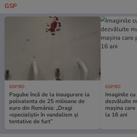
GSP
GSP.RO
GSP.RO
Pagube încă de la inaugurare la
Imaginile cu
polivalenta de 25 milioane de
dezvăluite m
euro din România: „Dragi
mașina care 
«specialiști» în vandalism și
la 16 ani
tentative de furt”