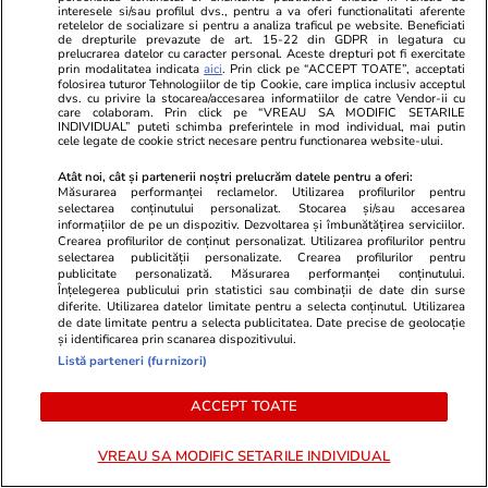
interesele si/sau profilul dvs., pentru a va oferi functionalitati aferente
retelelor de socializare si pentru a analiza traficul pe website. Beneficiati
cash acasă la directorul general al Uzinei
de drepturile prevazute de art. 15-22 din GDPR in legatura cu
prelucrarea datelor cu caracter personal. Aceste drepturi pot fi exercitate
Mecanice Plopeni, precum și două ceasuri
prin modalitatea indicata
aici
. Prin click pe “ACCEPT TOATE”, acceptati
folosirea tuturor Tehnologiilor de tip Cookie, care implica inclusiv acceptul
Patek Philippe și Rolex
dvs. cu privire la stocarea/accesarea informatiilor de catre Vendor-ii cu
care colaboram. Prin click pe “VREAU SA MODIFIC SETARILE
INDIVIDUAL” puteti schimba preferintele in mod individual, mai putin
cele legate de cookie strict necesare pentru functionarea website-ului.
Horoscop
24 iul.
Atât noi, cât și partenerii noștri prelucrăm datele pentru a oferi:
Horoscop Urania | Previziuni astrologice pentru
Măsurarea performanței reclamelor. Utilizarea profilurilor pentru
selectarea conținutului personalizat. Stocarea și/sau accesarea
perioada 25 – 31 iulie 2026. Luna Plină în
informațiilor de pe un dispozitiv. Dezvoltarea și îmbunătățirea serviciilor.
Crearea profilurilor de conținut personalizat. Utilizarea profilurilor pentru
Vărsător
selectarea publicității personalizate. Crearea profilurilor pentru
publicitate personalizată. Măsurarea performanței conținutului.
Înțelegerea publicului prin statistici sau combinații de date din surse
diferite. Utilizarea datelor limitate pentru a selecta conținutul. Utilizarea
Știri România
23 iul.
de date limitate pentru a selecta publicitatea. Date precise de geolocație
și identificarea prin scanarea dispozitivului.
Haos la admiterea la ASE 2026: candidaților li
Listă parteneri (furnizori)
se cere jumătate din taxa de școlarizare
ACCEPT TOATE
înainte de a afla unde au fost repartizați
VREAU SA MODIFIC SETARILE INDIVIDUAL
Infrastructura
24 iul.