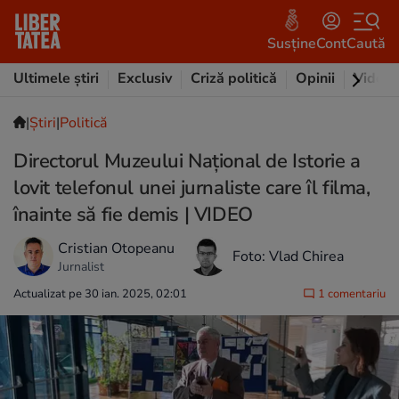
Susține
Cont
Caută
Ultimele știri
Exclusiv
Criză politică
Opinii
Video
|
Ştiri
|
Politică
Directorul Muzeului Național de Istorie a
lovit telefonul unei jurnaliste care îl filma,
înainte să fie demis | VIDEO
Cristian Otopeanu
Foto: Vlad Chirea
Jurnalist
Actualizat pe 30 ian. 2025, 02:01
1 comentariu