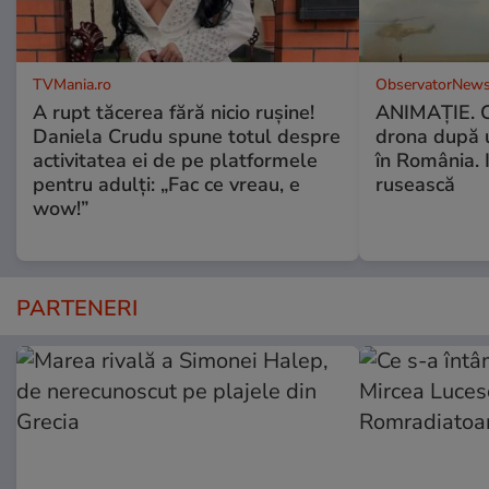
TVMania.ro
ObservatorNews
A rupt tăcerea fără nicio rușine!
ANIMAŢIE. C
Daniela Crudu spune totul despre
drona după 
activitatea ei de pe platformele
în România. In
pentru adulți: „Fac ce vreau, e
rusească
wow!”
PARTENERI