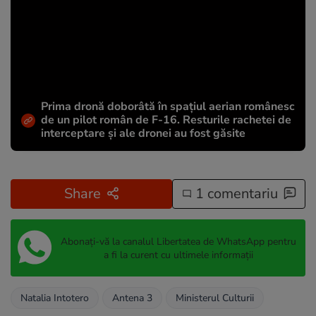
Prima dronă doborâtă în spațiul aerian românesc
de un pilot român de F-16. Resturile rachetei de
interceptare și ale dronei au fost găsite
Share
1 comentariu
Abonați-vă la canalul Libertatea de WhatsApp pentru
a fi la curent cu ultimele informații
Natalia Intotero
Antena 3
Ministerul Culturii