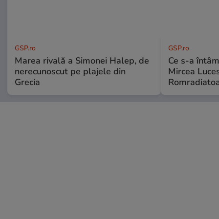
GSP.ro
GSP.ro
Marea rivală a Simonei Halep, de
Ce s-a întâmp
nerecunoscut pe plajele din
Mircea Luces
Grecia
Romradiatoa