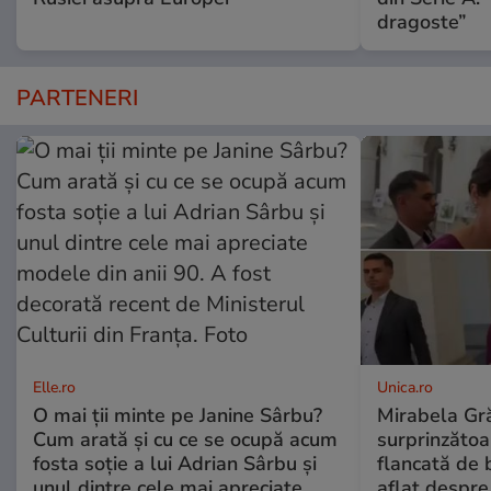
dragoste”
PARTENERI
Elle.ro
Unica.ro
O mai ții minte pe Janine Sârbu?
Mirabela Gră
Cum arată și cu ce se ocupă acum
surprinzătoar
fosta soție a lui Adrian Sârbu și
flancată de 
unul dintre cele mai apreciate
aflat despre