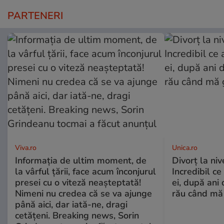
PARTENERI
Viva.ro
Unica.ro
Informația de ultim moment, de
Divorț la nive
la vârful țării, face acum înconjurul
Incredibil ce
presei cu o viteză neașteptată!
ei, după ani 
Nimeni nu credea că se va ajunge
rău când mă
până aici, dar iată-ne, dragi
cetățeni. Breaking news, Sorin