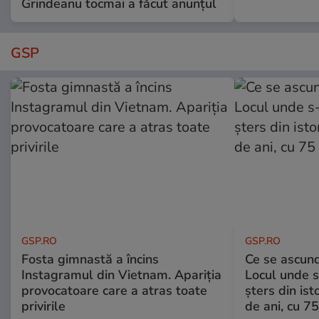
Grindeanu tocmai a făcut anunțul
GSP
GSP.RO
GSP.RO
Fosta gimnastă a încins
Ce se ascund
Instagramul din Vietnam. Apariția
Locul unde s-
provocatoare care a atras toate
șters din ist
privirile
de ani, cu 7