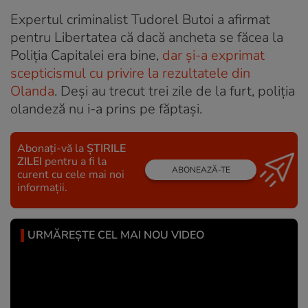
Expertul criminalist Tudorel Butoi a afirmat
pentru Libertatea că dacă ancheta se făcea la
Poliția Capitalei era bine,
dar și-a exprimat
scepticismul cu privire la rezultatele din
Olanda
. Deși au trecut trei zile de la furt, poliția
olandeză nu i-a prins pe făptași.
Abonați-vă la
ȘTIRILE
ZILEI
pentru a fi la
ABONEAZĂ-TE
curent cu cele mai noi
informații.
URMĂREȘTE CEL MAI NOU VIDEO