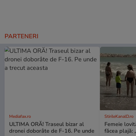
PARTENERI
Mediafax.ro
StirileKanalD.ro
ULTIMA ORĂ! Traseul bizar al
Femeie lovit
dronei doborâte de F-16. Pe unde
făcea plajă: „