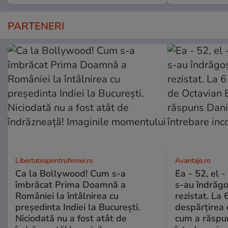
PARTENERI
Libertateapentrufemei.ro
Avantaje.ro
Ca la Bollywood! Cum s-a
Ea - 52, el 
îmbrăcat Prima Doamnă a
s-au îndrăgos
României la întâlnirea cu
rezistat. La 
președinta Indiei la București.
despărțirea 
Niciodată nu a fost atât de
cum a răspu