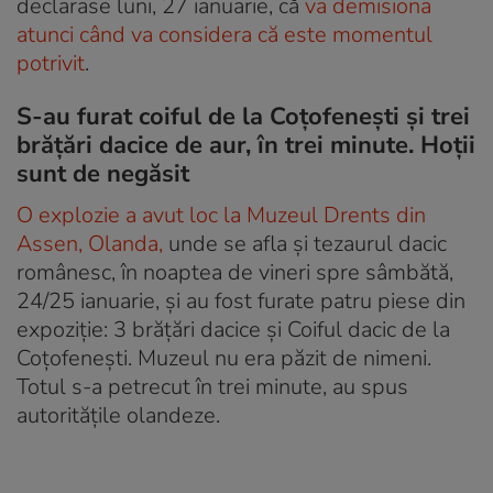
declarase luni, 27 ianuarie, că
va demisiona
atunci când va considera că este momentul
potrivit
.
S-au furat coiful de la Coțofenești și trei
brățări dacice de aur, în trei minute. Hoții
sunt de negăsit
O explozie a avut loc la Muzeul Drents din
Assen, Olanda,
unde se afla și tezaurul dacic
românesc, în noaptea de vineri spre sâmbătă,
24/25 ianuarie, și au fost furate patru piese din
expoziție: 3 brățări dacice și Coiful dacic de la
Coțofenești. Muzeul nu era păzit de nimeni.
Totul s-a petrecut în trei minute, au spus
autoritățile olandeze.