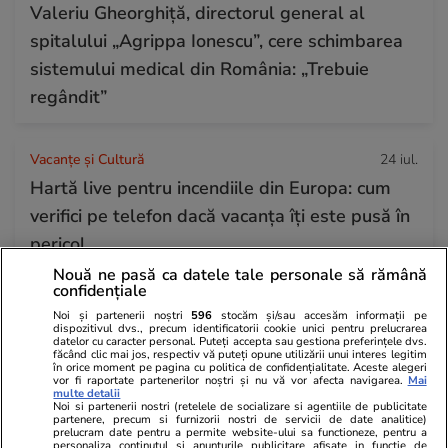
Valeriu Gheorghiță, directorul general al
spitalului „Agrippa Ionescu”, cere schimbarea
sistemului medical din România: „Trebuie
regândit”
Vacanțe și Cultură
24 iul.
Hartă live pentru incendiile din Europa: cum
verifici pe telefon dacă vacanța îți este pusă în
pericol
Nouă ne pasă ca datele tale personale să rămână
confidențiale
Citește mai multe
Noi și partenerii noștri
596
stocăm și/sau accesăm informații pe
dispozitivul dvs., precum identificatorii cookie unici pentru prelucrarea
datelor cu caracter personal. Puteți accepta sau gestiona preferințele dvs.
făcând clic mai jos, respectiv vă puteți opune utilizării unui interes legitim
în orice moment pe pagina cu politica de confidențialitate. Aceste alegeri
TRENDING
vor fi raportate partenerilor noștri și nu vă vor afecta navigarea.
Mai
multe detalii
Noi si partenerii nostri (retelele de socializare si agentiile de publicitate
Știri România
24 iul.
partenere, precum si furnizorii nostri de servicii de date analitice)
prelucram date pentru a permite website-ului sa functioneze, pentru a
Procurorii DNA ar fi găsit 500.000 de euro
personaliza continutul si anunturile publicitare afisate in functie de