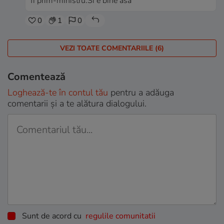
fi prim-ministru.Si e bine asa
0
1
0
VEZI TOATE COMENTARIILE (6)
Comentează
Loghează-te în contul tău
pentru a adăuga
comentarii și a te alătura dialogului.
Sunt de acord cu
regulile comunitatii