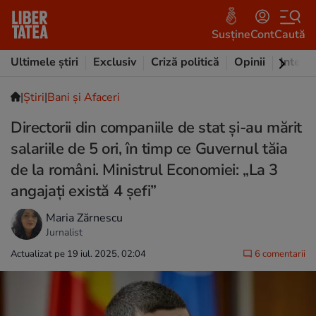
Susține
Cont
Caută
Ultimele știri
Exclusiv
Criză politică
Opinii
Intervi
|
Ştiri
|
Bani și Afaceri
Directorii din companiile de stat și-au mărit
salariile de 5 ori, în timp ce Guvernul tăia
de la români. Ministrul Economiei: „La 3
angajați există 4 șefi”
Maria Zărnescu
Jurnalist
Actualizat pe 19 iul. 2025, 02:04
6 comentarii