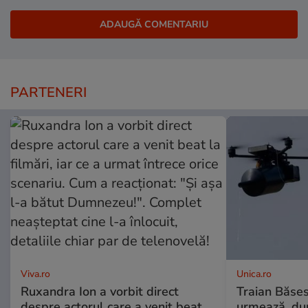
PARTENERI
Viva.ro
Unica.ro
Ruxandra Ion a vorbit direct
Traian Băses
despre actorul care a venit beat
urmează, du