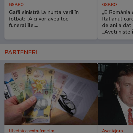
GSP.RO
GSP.RO
Gafă sinistră la nunta verii în
„E România o
fotbal: „Aici vor avea loc
Italianul car
funeraliile....
de ani a dat 
„Aveți niște î
PARTENERI
Libertateapentrufemei.ro
Avantaje.ro