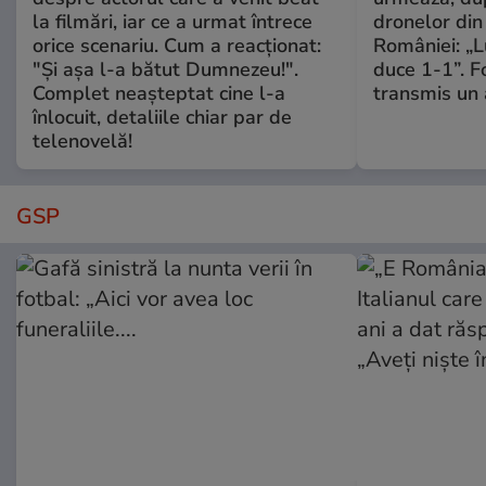
la filmări, iar ce a urmat întrece
dronelor din 
orice scenariu. Cum a reacționat:
României: „L
"Și așa l-a bătut Dumnezeu!".
duce 1-1”. F
Complet neașteptat cine l-a
transmis un 
înlocuit, detaliile chiar par de
telenovelă!
GSP