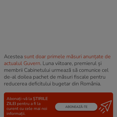
Acestea
sunt doar primele măsuri anunțate de
actualul Guvern
. Luna viitoare, premierul și
membrii Cabinetului urmează să comunice cel
de-al doilea pachet de măsuri fiscale pentru
reducerea deficitului bugetar din România.
Abonați-vă la
ȘTIRILE
ZILEI
pentru a fi la
ABONEAZĂ-TE
curent cu cele mai noi
informații.