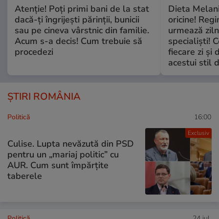
Atenție! Poți primi bani de la stat
Dieta Melan
dacă-ți îngrijești părinții, bunicii
oricine! Regi
sau pe cineva vârstnic din familie.
urmează zilni
Acum s-a decis! Cum trebuie să
specialiști! 
procedezi
fiecare zi și 
acestui stil 
ȘTIRI ROMÂNIA
Politică
16:00
Exclusiv
Culise. Lupta nevăzută din PSD
pentru un „mariaj politic” cu
AUR. Cum sunt împărțite
taberele
Politică
24 iul.