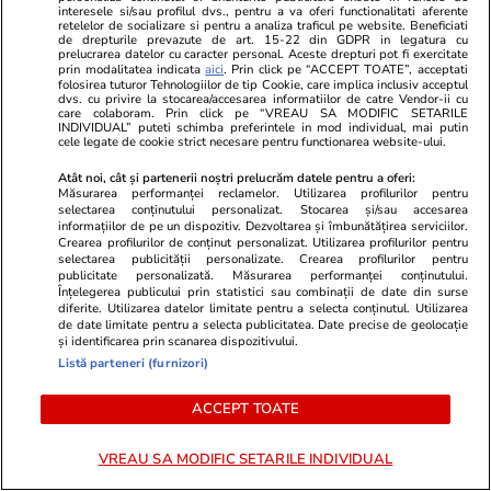
interesele si/sau profilul dvs., pentru a va oferi functionalitati aferente
scena de la Nibiru. Pavel Bartoș
retelelor de socializare si pentru a analiza traficul pe website. Beneficiati
și Selly i-au adus tortul în fața
de drepturile prevazute de art. 15-22 din GDPR in legatura cu
prelucrarea datelor cu caracter personal. Aceste drepturi pot fi exercitate
miilor de fani
prin modalitatea indicata
aici
. Prin click pe “ACCEPT TOATE”, acceptati
folosirea tuturor Tehnologiilor de tip Cookie, care implica inclusiv acceptul
dvs. cu privire la stocarea/accesarea informatiilor de catre Vendor-ii cu
care colaboram. Prin click pe “VREAU SA MODIFIC SETARILE
INDIVIDUAL” puteti schimba preferintele in mod individual, mai putin
cele legate de cookie strict necesare pentru functionarea website-ului.
Stiri Mondene
17:00
Atât noi, cât și partenerii noștri prelucrăm datele pentru a oferi:
Măsurarea performanței reclamelor. Utilizarea profilurilor pentru
selectarea conținutului personalizat. Stocarea și/sau accesarea
informațiilor de pe un dispozitiv. Dezvoltarea și îmbunătățirea serviciilor.
Imagini de la nunta nepoatei lui
Crearea profilurilor de conținut personalizat. Utilizarea profilurilor pentru
Gigi Becali. Patronul FCSB a
selectarea publicității personalizate. Crearea profilurilor pentru
publicitate personalizată. Măsurarea performanței conținutului.
lipsit, dar și-a trimis fiica în loc
Înțelegerea publicului prin statistici sau combinații de date din surse
diferite. Utilizarea datelor limitate pentru a selecta conținutul. Utilizarea
de date limitate pentru a selecta publicitatea. Date precise de geolocație
și identificarea prin scanarea dispozitivului.
Listă parteneri (furnizori)
PARTENERI
ACCEPT TOATE
VREAU SA MODIFIC SETARILE INDIVIDUAL