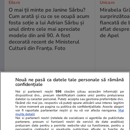
Elle.ro
Unica.ro
O mai ții minte pe Janine Sârbu?
Mirabela Gră
Cum arată și cu ce se ocupă acum
surprinzătoar
fosta soție a lui Adrian Sârbu și
flancată de 
unul dintre cele mai apreciate
aflat despre
modele din anii 90. A fost
de Apel
decorată recent de Ministerul
Culturii din Franța. Foto
Nouă ne pasă ca datele tale personale să rămână
confidențiale
Noi și partenerii noștri
596
stocăm și/sau accesăm informații pe
dispozitivul dvs., precum identificatorii cookie unici pentru prelucrarea
MONDEN
datelor cu caracter personal. Puteți accepta sau gestiona preferințele dvs.
făcând clic mai jos, respectiv vă puteți opune utilizării unui interes legitim
în orice moment pe pagina cu politica de confidențialitate. Aceste alegeri
vor fi raportate partenerilor noștri și nu vă vor afecta navigarea.
Mai
Stiri Mondene
17:01
multe detalii
Noi si partenerii nostri (retelele de socializare si agentiile de publicitate
partenere, precum si furnizorii nostri de servicii de date analitice)
prelucram date pentru a permite website-ului sa functioneze, pentru a
Smiley, aniversare surpriză pe
personaliza continutul si anunturile publicitare afisate in functie de