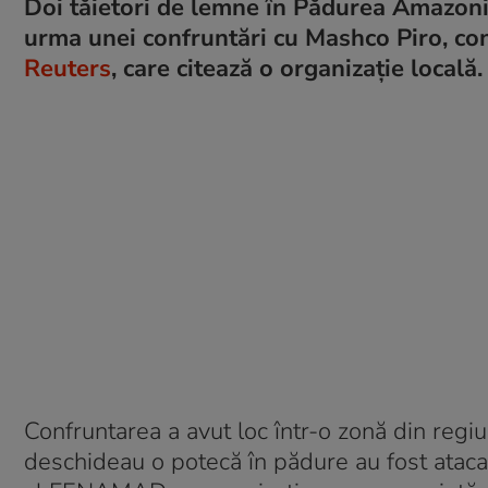
Doi tăietori de lemne în Pădurea Amazonian
urma unei confruntări cu Mashco Piro, cons
Reuters
, care citează o organizație locală.
Confruntarea a avut loc într-o zonă din regi
deschideau o potecă în pădure au fost atacați