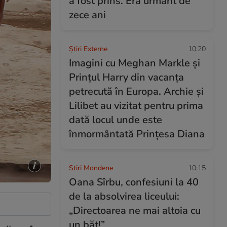
a fost prins. Era urmărit de
zece ani
Știri Externe
10:20
Imagini cu Meghan Markle și
Prințul Harry din vacanța
petrecută în Europa. Archie și
Lilibet au vizitat pentru prima
dată locul unde este
înmormântată Prințesa Diana
Stiri Mondene
10:15
Oana Sîrbu, confesiuni la 40
de la absolvirea liceului:
„Directoarea ne mai altoia cu
un băț!”