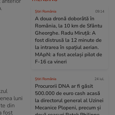
 anterior
.
Știri România
09:14
A doua dronă doborâtă în
România, la 10 km de Sfântu
Gheorghe. Radu Miruță: A
fost distrusă la 12 minute de
la intrarea în spațiul aerian.
MApN: a fost același pilot de
F-16 ca vineri
Știri România
24 iul.
Procurorii DNA ar fi găsit
azul
500.000 de euro cash acasă
enea luni
la directorul general al Uzinei
te din
Mecanice Plopeni, precum și
a fost
două ceasuri Patek Philippe