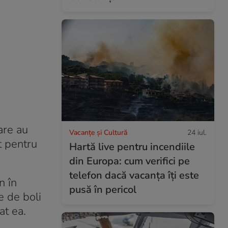
are au
Vacanțe și Cultură
24 iul.
t pentru
Hartă live pentru incendiile
din Europa: cum verifici pe
telefon dacă vacanța îți este
n în
pusă în pericol
e de boli
at ea.