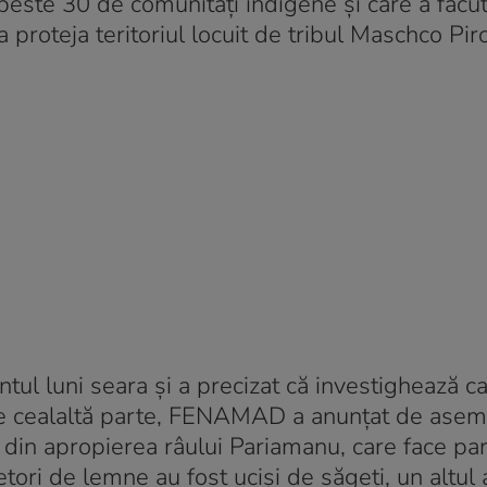
este 30 de comunități indigene și care a făcut
proteja teritoriul locuit de tribul Maschco Piro
ntul luni seara și a precizat că investighează c
. De cealaltă parte, FENAMAD a anunțat de asem
ă din apropierea râului Pariamanu, care face par
etori de lemne au fost uciși de săgeți, un altul 