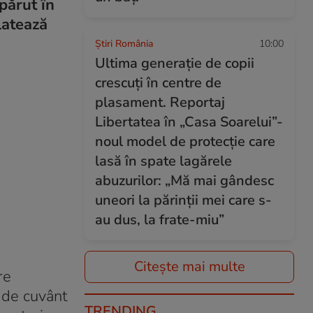
părut în
latează
Știri România
10:00
Ultima generație de copii
crescuți în centre de
plasament. Reportaj
Libertatea în „Casa Soarelui”-
noul model de protecție care
lasă în spate lagărele
abuzurilor: „Mă mai gândesc
uneori la părinții mei care s-
au dus, la frate-miu”
Citește mai multe
re
l de cuvânt
TRENDING