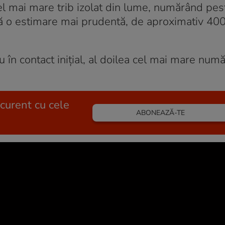
 cel mai mare trib izolat din lume, numărând pe
tă o estimare mai prudentă, de aproximativ 40
u în contact inițial, al doilea cel mai mare numă
 curent cu cele
ABONEAZĂ-TE