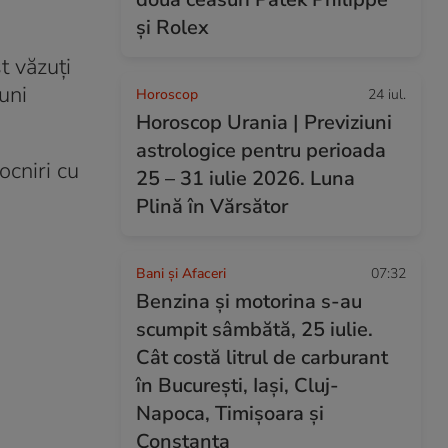
și Rolex
t văzuți
uni
Horoscop
24 iul.
Horoscop Urania | Previziuni
astrologice pentru perioada
ocniri cu
25 – 31 iulie 2026. Luna
Plină în Vărsător
Bani și Afaceri
07:32
Benzina și motorina s-au
scumpit sâmbătă, 25 iulie.
Cât costă litrul de carburant
în București, Iași, Cluj-
Napoca, Timișoara și
Constanța