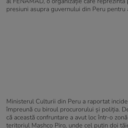
al FENAMAD, o organizație care reprezintă p
presiuni asupra guvernului din Peru pentru a 
Ministerul Culturii din Peru a raportat incide
împreună cu biroul procurorului și poliția
că această confruntare a avut loc într-o zon
teritoriul Mashco Piro, unde cel puțin doi tăi