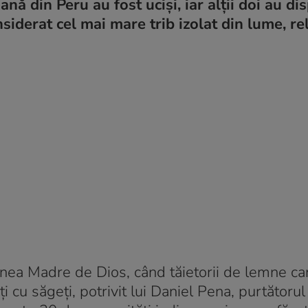
ă din Peru au fost uciși, iar alții doi au dis
iderat cel mai mare trib izolat din lume, re
unea Madre de Dios, când tăietorii de lemne ca
 cu săgeți, potrivit lui Daniel Pena, purtătoru