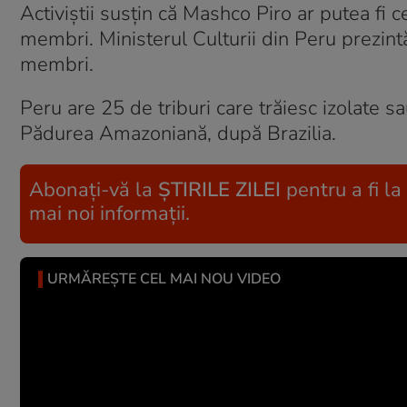
Activiștii susțin că Mashco Piro ar putea fi
membri. Ministerul Culturii din Peru prezin
membri.
Peru are 25 de triburi care trăiesc izolate sa
Pădurea Amazoniană, după Brazilia.
Abonați-vă la
ȘTIRILE ZILEI
pentru a fi la
mai noi informații.
URMĂREȘTE CEL MAI NOU VIDEO