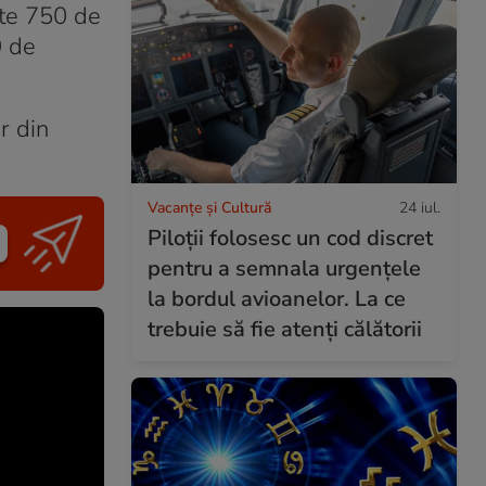
ste 750 de
0 de
r din
Vacanțe și Cultură
24 iul.
Piloții folosesc un cod discret
pentru a semnala urgențele
la bordul avioanelor. La ce
trebuie să fie atenți călătorii