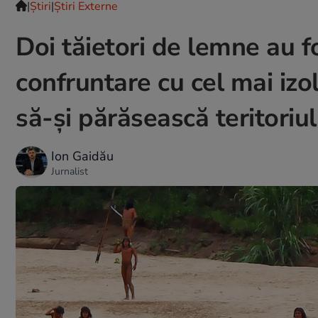
|
Ştiri
|
Știri Externe
Doi tăietori de lemne au fo
confruntare cu cel mai izol
să-și părăsească teritoriul
Ion Gaidău
Jurnalist