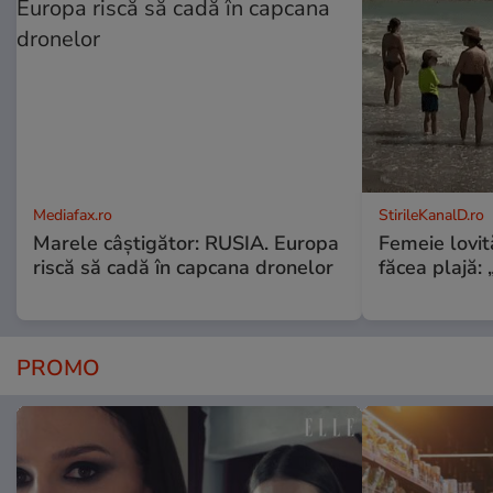
Mediafax.ro
StirileKanalD.ro
Marele câștigător: RUSIA. Europa
Femeie lovit
riscă să cadă în capcana dronelor
făcea plajă: „
PROMO