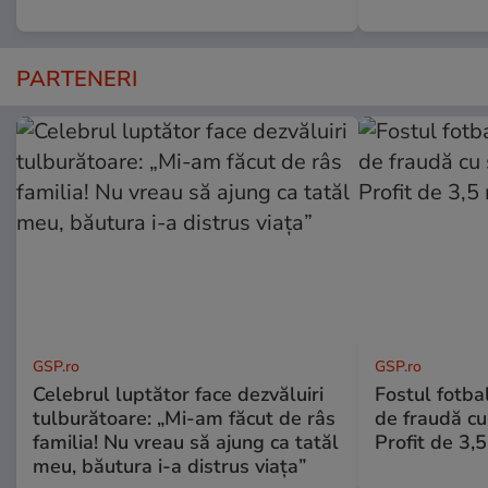
PARTENERI
GSP.ro
GSP.ro
Celebrul luptător face dezvăluiri
Fostul fotba
tulburătoare: „Mi-am făcut de râs
de fraudă cu 
familia! Nu vreau să ajung ca tatăl
Profit de 3,
meu, băutura i-a distrus viața”