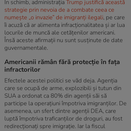
În schimb, administrația
Trump justifică această
strategie prin nevoia de a combate ceea ce
numește „o invazie” de imigranți ilegali
, pe care
îi acuză că ar alimenta infracționalitatea și ar lua
locurile de muncă ale cetățenilor americani.
Însă aceste afirmații nu sunt susținute de date
guvernamentale.
Americanii rămân fără protecție în fața
infractorilor
Efectele acestei politici se văd deja. Agenția
care se ocupă de arme, explozibili și tutun din
SUA a ordonat ca 80% din agenții săi să
participe la operațiuni împotriva imigranților. De
asemenea, un sfert dintre agenții DEA, care
luptă împotriva traficanților de droguri, au fost
redirecționați spre imigrație. Iar la fiscul