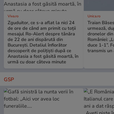
Viva.ro
Unica.ro
Zguduitor, ce s-a aflat la nici 24
Traian Băses
de ore de când am primit cu toții
urmează, du
mesajul Ro-Alert despre tânăra
dronelor din 
de 22 de ani dispărută din
României: „L
București. Detaliul înfiorător
duce 1-1”. F
descoperit de polițiști după ce
transmis un 
Anastasia a fost găsită moartă, în
urmă cu doar câteva minute
GSP