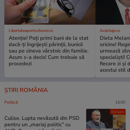
Libertateapentrufemei.ro
Avantaje.ro
Atenție! Poți primi bani de la stat
Dieta Melan
dacă-ți îngrijești părinții, bunicii
oricine! Regi
sau pe cineva vârstnic din familie.
urmează zilni
Acum s-a decis! Cum trebuie să
specialiști! 
procedezi
fiecare zi și 
acestui stil 
ȘTIRI ROMÂNIA
Politică
16:00
Exclusiv
Culise. Lupta nevăzută din PSD
pentru un „mariaj politic” cu