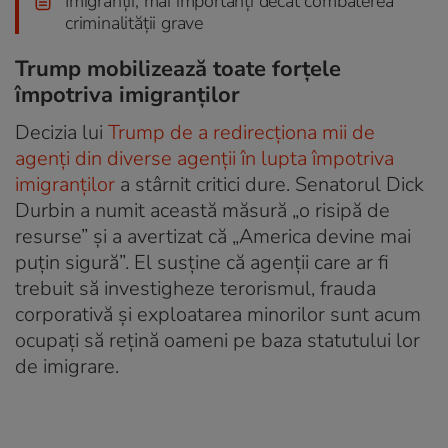
Imigranții, mai importanți decât combaterea
criminalității grave
Trump mobilizează toate forțele
împotriva imigranților
Decizia lui
Trump de a redirecționa mii de
agenți din diverse agenții în lupta împotriva
imigranților
a stârnit critici dure. Senatorul Dick
Durbin a numit această măsură „o risipă de
resurse” și a avertizat că „America devine mai
puțin sigură”. El susține că agenții care ar fi
trebuit să investigheze terorismul, frauda
corporativă și exploatarea minorilor sunt acum
ocupați să rețină oameni pe baza statutului lor
de imigrare.