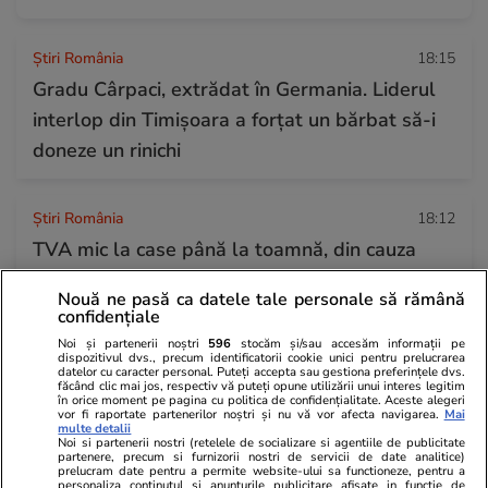
Știri România
18:15
Gradu Cârpaci, extrădat în Germania. Liderul
interlop din Timișoara a forțat un bărbat să-i
doneze un rinichi
Știri România
18:12
TVA mic la case până la toamnă, din cauza
situației create la ANCPI: ce a decis Senatul
Nouă ne pasă ca datele tale personale să rămână
confidențiale
Noi și partenerii noștri
596
stocăm și/sau accesăm informații pe
Știri Externe
17:57
dispozitivul dvs., precum identificatorii cookie unici pentru prelucrarea
datelor cu caracter personal. Puteți accepta sau gestiona preferințele dvs.
Moment penibil pentru șeful Dumei de Stat.
făcând clic mai jos, respectiv vă puteți opune utilizării unui interes legitim
în orice moment pe pagina cu politica de confidențialitate. Aceste alegeri
Reacția deputaților când au fost îndemnați să
vor fi raportate partenerilor noștri și nu vă vor afecta navigarea.
Mai
multe detalii
scandeze „Rusia! Putin! Victorie!” în ultima
Noi si partenerii nostri (retelele de socializare si agentiile de publicitate
partenere, precum si furnizorii nostri de servicii de date analitice)
ședință înainte de alegeri
prelucram date pentru a permite website-ului sa functioneze, pentru a
personaliza continutul si anunturile publicitare afisate in functie de