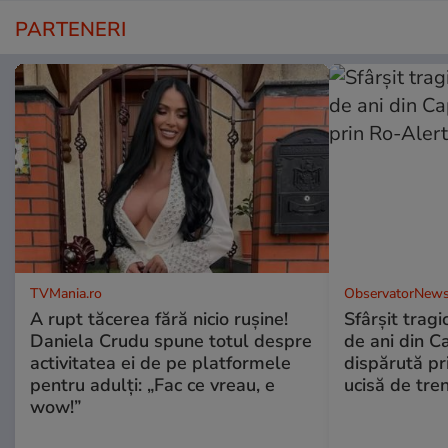
PARTENERI
TVMania.ro
ObservatorNews
A rupt tăcerea fără nicio rușine!
Sfârşit tragi
Daniela Crudu spune totul despre
de ani din C
activitatea ei de pe platformele
dispărută pr
pentru adulți: „Fac ce vreau, e
ucisă de tre
wow!”