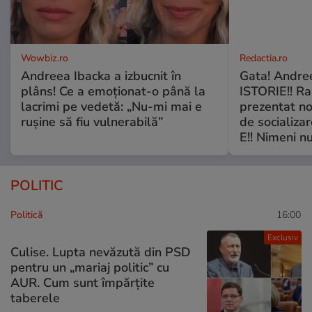
Wowbiz.ro
Redactia.ro
Andreea Ibacka a izbucnit în
Gata! Andre
plâns! Ce a emoționat-o până la
ISTORIE!! Ra
lacrimi pe vedetă: „Nu-mi mai e
prezentat no
rușine să fiu vulnerabilă”
de socializa
E!! Nimeni nu
POLITIC
Politică
16:00
Exclusiv
Culise. Lupta nevăzută din PSD
pentru un „mariaj politic” cu
AUR. Cum sunt împărțite
taberele