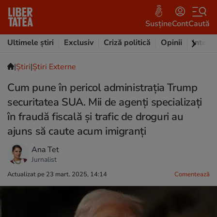
Susține
Cont
Caută
Ultimele știri
Exclusiv
Criză politică
Opinii
Intervi
|
Ştiri
|
Știri Externe
Cum pune în pericol administrația Trump
securitatea SUA. Mii de agenți specializați
în fraudă fiscală și trafic de droguri au
ajuns să caute acum imigranți
Ana Tet
Jurnalist
Actualizat pe 23 mart. 2025, 14:14
Comentează