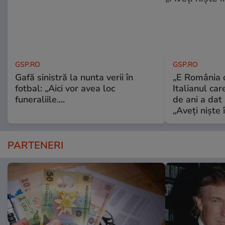
GSP.RO
GSP.RO
Gafă sinistră la nunta verii în
„E România o
fotbal: „Aici vor avea loc
Italianul car
funeraliile....
de ani a dat 
„Aveți niște î
PARTENERI