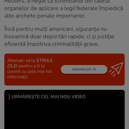
Reuters, a negat că schimbările din cadrul
organelor de aplicare a legii federale împiedică
alte anchete penale importante.
Însă pentru mulți americani, siguranța nu
înseamnă doar deportări rapide, ci și justiție
eficientă împotriva criminalității grave.
Abonați-vă la
ȘTIRILE
ZILEI
pentru a fi la
ABONEAZĂ-TE
curent cu cele mai noi
informații.
URMĂREȘTE CEL MAI NOU VIDEO