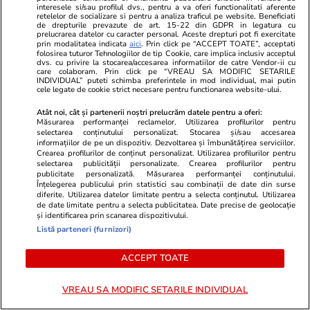
interesele si/sau profilul dvs., pentru a va oferi functionalitati aferente
retelelor de socializare si pentru a analiza traficul pe website. Beneficiati
de drepturile prevazute de art. 15-22 din GDPR in legatura cu
Citește mai multe
prelucrarea datelor cu caracter personal. Aceste drepturi pot fi exercitate
prin modalitatea indicata
aici
. Prin click pe “ACCEPT TOATE”, acceptati
folosirea tuturor Tehnologiilor de tip Cookie, care implica inclusiv acceptul
dvs. cu privire la stocarea/accesarea informatiilor de catre Vendor-ii cu
care colaboram. Prin click pe “VREAU SA MODIFIC SETARILE
TRENDING
INDIVIDUAL” puteti schimba preferintele in mod individual, mai putin
cele legate de cookie strict necesare pentru functionarea website-ului.
Știri România
15:11
Atât noi, cât și partenerii noștri prelucrăm datele pentru a oferi:
Măsurarea performanței reclamelor. Utilizarea profilurilor pentru
„Nimeni nu mai riscă o estimare”: Migrarea
selectarea conținutului personalizat. Stocarea și/sau accesarea
informațiilor de pe un dispozitiv. Dezvoltarea și îmbunătățirea serviciilor.
aplicațiilor ANCPI în Cloudul Guvernamental
Crearea profilurilor de conținut personalizat. Utilizarea profilurilor pentru
selectarea publicității personalizate. Crearea profilurilor pentru
întârzie, iar 10.000 de profesioniști din
publicitate personalizată. Măsurarea performanței conținutului.
Înțelegerea publicului prin statistici sau combinații de date din surse
cadastru sunt blocați
diferite. Utilizarea datelor limitate pentru a selecta conținutul. Utilizarea
de date limitate pentru a selecta publicitatea. Date precise de geolocație
și identificarea prin scanarea dispozitivului.
Listă parteneri (furnizori)
Știri România
26 iul.
Român întors acasă după 25 de ani în
ACCEPT TOATE
Germania: „Și urzica e mai faină aici decât
trandafirii dincolo”
VREAU SA MODIFIC SETARILE INDIVIDUAL