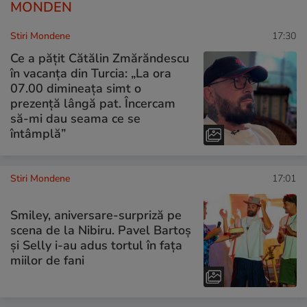
MONDEN
Stiri Mondene
17:30
Ce a pățit Cătălin Zmărăndescu
în vacanța din Turcia: „La ora
07.00 dimineața simt o
prezență lângă pat. Încercam
să-mi dau seama ce se
întâmplă”
Stiri Mondene
17:01
Smiley, aniversare-surpriză pe
scena de la Nibiru. Pavel Bartoș
și Selly i-au adus tortul în fața
miilor de fani