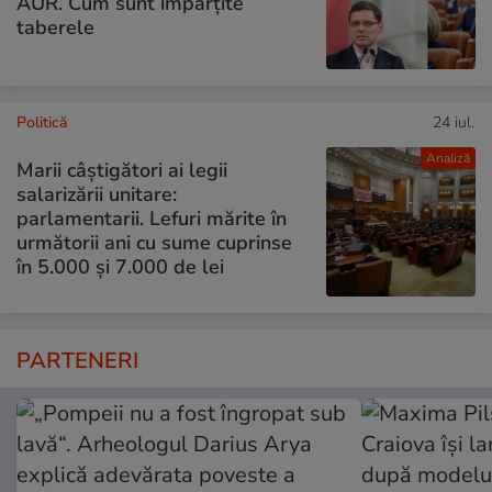
AUR. Cum sunt împărțite
taberele
Politică
24 iul.
Analiză
Marii câștigători ai legii
salarizării unitare:
parlamentarii. Lefuri mărite în
următorii ani cu sume cuprinse
în 5.000 și 7.000 de lei
PARTENERI