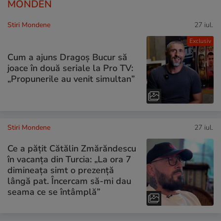
MONDEN
Stiri Mondene
27 iul.
Exclusiv
Cum a ajuns Dragoș Bucur să
joace în două seriale la Pro TV:
„Propunerile au venit simultan”
Stiri Mondene
27 iul.
Ce a pățit Cătălin Zmărăndescu
în vacanța din Turcia: „La ora 7
dimineața simt o prezență
lângă pat. Încercam să-mi dau
seama ce se întâmplă”