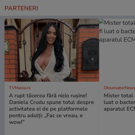
PARTENERI
TVMania.ro
ObservatorNews
A rupt tăcerea fără nicio rușine!
Mister total î
Daniela Crudu spune totul despre
luat o bacter
activitatea ei de pe platformele
aparatul ECM
pentru adulți: „Fac ce vreau, e
wow!”