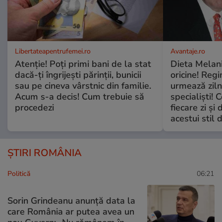
Libertateapentrufemei.ro
Avantaje.ro
Atenție! Poți primi bani de la stat
Dieta Melan
dacă-ți îngrijești părinții, bunicii
oricine! Regi
sau pe cineva vârstnic din familie.
urmează zilni
Acum s-a decis! Cum trebuie să
specialiști! 
procedezi
fiecare zi și 
acestui stil 
ȘTIRI ROMÂNIA
Politică
06:21
Sorin Grindeanu anunță data la
care România ar putea avea un