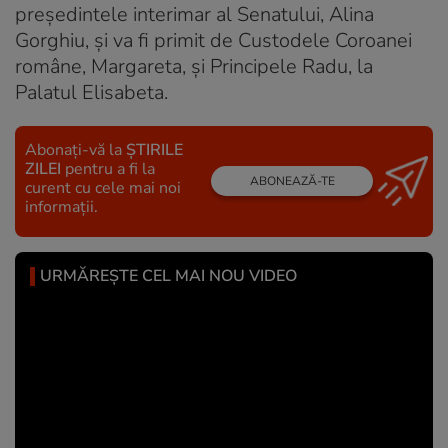
preşedintele interimar al Senatului, Alina
Gorghiu, şi va fi primit de Custodele Coroanei
române, Margareta, şi Principele Radu, la
Palatul Elisabeta.
Abonați-vă la
ȘTIRILE
ZILEI
pentru a fi la
ABONEAZĂ-TE
curent cu cele mai noi
informații.
URMĂREȘTE CEL MAI NOU VIDEO