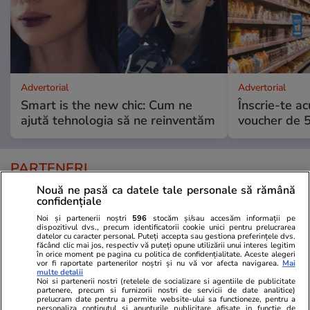
Advertorial
Advertorial
Smart is the new chic: Cum ne
Înscrie-te ac
ajută tehnologia să ne reinventăm
voucher de 5
PARTENERI
Nouă ne pasă ca datele tale personale să rămână
confidențiale
Noi și partenerii noștri
596
stocăm și/sau accesăm informații pe
dispozitivul dvs., precum identificatorii cookie unici pentru prelucrarea
datelor cu caracter personal. Puteți accepta sau gestiona preferințele dvs.
făcând clic mai jos, respectiv vă puteți opune utilizării unui interes legitim
în orice moment pe pagina cu politica de confidențialitate. Aceste alegeri
vor fi raportate partenerilor noștri și nu vă vor afecta navigarea.
Mai
multe detalii
Noi si partenerii nostri (retelele de socializare si agentiile de publicitate
partenere, precum si furnizorii nostri de servicii de date analitice)
prelucram date pentru a permite website-ului sa functioneze, pentru a
personaliza continutul si anunturile publicitare afisate in functie de