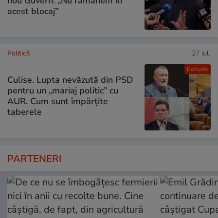
nou Guvern: „Nu rămânem în
acest blocaj”
Politică
27 iul.
Exclusiv
Culise. Lupta nevăzută din PSD
pentru un „mariaj politic” cu
AUR. Cum sunt împărțite
taberele
PARTENERI