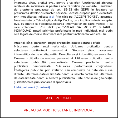
interesele si/sau profilul dvs., pentru a va oferi functionalitati aferente
retelelor de socializare si pentru a analiza traficul pe website. Beneficiati
de drepturile prevazute de art. 15-22 din GDPR in legatura cu
prelucrarea datelor cu caracter personal. Aceste drepturi pot fi exercitate
Wowbiz.ro
Redactia.ro
prin modalitatea indicata
aici
. Prin click pe “ACCEPT TOATE”, acceptati
folosirea tuturor Tehnologiilor de tip Cookie, care implica inclusiv acceptul
Andreea Ibacka a izbucnit în
Anastasia Pi
dvs. cu privire la stocarea/accesarea informatiilor de catre Vendor-ii cu
plâns! Ce a emoționat-o până la
căutată de t
care colaboram. Prin click pe “VREAU SA MODIFIC SETARILE
INDIVIDUAL” puteti schimba preferintele in mod individual, mai putin
lacrimi pe vedetă: „Nu-mi mai e
găsită fără v
cele legate de cookie strict necesare pentru functionarea website-ului.
rușine să fiu vulnerabilă”
ei fusese anu
Atât noi, cât și partenerii noștri prelucrăm datele pentru a oferi:
Alert
Măsurarea performanței reclamelor. Utilizarea profilurilor pentru
selectarea conținutului personalizat. Stocarea și/sau accesarea
informațiilor de pe un dispozitiv. Dezvoltarea și îmbunătățirea serviciilor.
Crearea profilurilor de conținut personalizat. Utilizarea profilurilor pentru
POLITIC
selectarea publicității personalizate. Crearea profilurilor pentru
publicitate personalizată. Măsurarea performanței conținutului.
Înțelegerea publicului prin statistici sau combinații de date din surse
diferite. Utilizarea datelor limitate pentru a selecta conținutul. Utilizarea
Politică
06:21
de date limitate pentru a selecta publicitatea. Date precise de geolocație
și identificarea prin scanarea dispozitivului.
Listă parteneri (furnizori)
Sorin Grindeanu anunță data la
care România ar putea avea un
ACCEPT TOATE
nou Guvern: „Nu rămânem în
acest blocaj”
VREAU SA MODIFIC SETARILE INDIVIDUAL