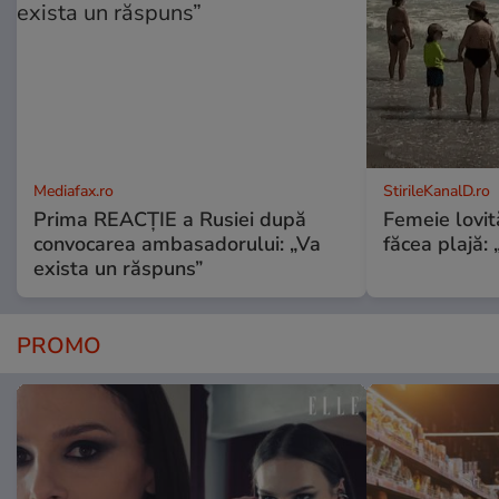
Mediafax.ro
StirileKanalD.ro
Prima REACȚIE a Rusiei după
Femeie lovit
convocarea ambasadorului: „Va
făcea plajă: „
exista un răspuns”
PROMO