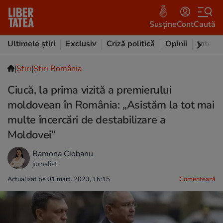
Susține
Cont
Caută
Ultimele știri
Exclusiv
Criză politică
Opinii
Intervi
|
Ştiri
|
Știri România
Ciucă, la prima vizită a premierului
moldovean în România: „Asistăm la tot mai
multe încercări de destabilizare a
Moldovei”
Ramona Ciobanu
jurnalist
Actualizat pe 01 mart. 2023, 16:15
Comentează