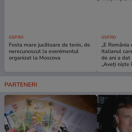
GSP.RO
GSP.RO
Fosta mare jucătoare de tenis, de
„E România o
nerecunoscut la evenimentul
Italianul car
organizat la Moscova
de ani a dat 
„Aveți niște î
PARTENERI