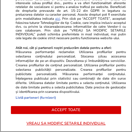
interesele si/sau profilul dvs., pentru a va oferi functionalitati aferente
retelelor de socializare si pentru a analiza traficul pe website. Beneficiati
de drepturile prevazute de art. 15-22 din GDPR in legatura cu
prelucrarea datelor cu caracter personal. Aceste drepturi pot fi exercitate
prin modalitatea indicata
aici
. Prin click pe “ACCEPT TOATE”, acceptati
folosirea tuturor Tehnologiilor de tip Cookie, care implica inclusiv acceptul
dvs. cu privire la stocarea/accesarea informatiilor de catre Vendor-ii cu
care colaboram. Prin click pe “VREAU SA MODIFIC SETARILE
INDIVIDUAL” puteti schimba preferintele in mod individual, mai putin
cele legate de cookie strict necesare pentru functionarea website-ului.
Atât noi, cât și partenerii noștri prelucrăm datele pentru a oferi:
Măsurarea performanței reclamelor. Utilizarea profilurilor pentru
selectarea conținutului personalizat. Stocarea și/sau accesarea
informațiilor de pe un dispozitiv. Dezvoltarea și îmbunătățirea serviciilor.
Sănătate și Fitness
23 iul.
Sănătate și Fitn
Crearea profilurilor de conținut personalizat. Utilizarea profilurilor pentru
selectarea publicității personalizate. Crearea profilurilor pentru
Încă un bebeluș a murit
Admiterea la
publicitate personalizată. Măsurarea performanței conținutului.
Înțelegerea publicului prin statistici sau combinații de date din surse
așteptând un pat liber la secția
Record de ca
diferite. Utilizarea datelor limitate pentru a selecta conținutul. Utilizarea
de date limitate pentru a selecta publicitatea. Date precise de geolocație
ATI de la Spitalul M.S. Curie. Dr.
și interes ma
și identificarea prin scanarea dispozitivului.
Cîrstoveanu: „Deblocarea
tinerii care 
Listă parteneri (furnizori)
posturilor este o gură de oxigen,
ACCEPT TOATE
când ești în agonie”
VREAU SA MODIFIC SETARILE INDIVIDUAL