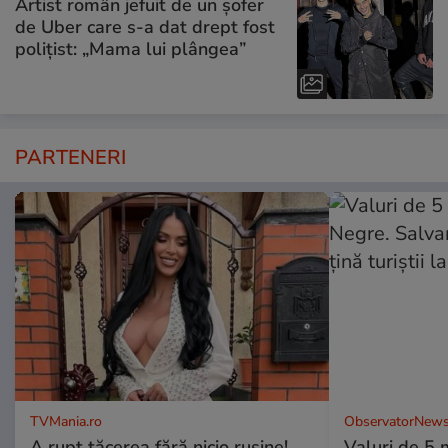
Artist român jefuit de un șofer
de Uber care s-a dat drept fost
polițist: „Mama lui plângea”
PARTENERI
TVMania.ro
ObservatorNews
A rupt tăcerea fără nicio rușine!
Valuri de 5 m