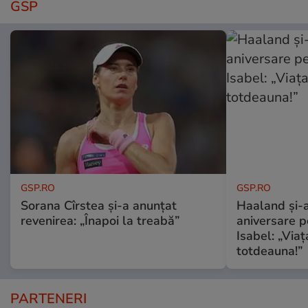
GSP
GSP.RO
GSP.RO
Sorana Cîrstea și-a anunțat
Haaland și-a
revenirea: „Înapoi la treabă”
aniversare pe
Isabel: „Via
totdeauna!”
PARTENERI