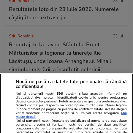
Știri România
23 iul.
Rezultatele loto din 23 iulie 2026. Numerele
câștigătoare extrase joi
Știri România
23 iul.
Reportaj de la cavoul Sfântului Preot
Mărturisitor și legionar la tinerețe Ilie
Lăcătușu, unde Icoana Arhanghelul Mihail,
simbolul mișcării, a însuflețit pelerinii
Nouă ne pasă ca datele tale personale să rămână
confidențiale
Știri Externe
23 iul.
Noi și partenerii noștri
596
stocăm și/sau accesăm informații pe
Directorul organizației de sinucidere asistată
dispozitivul dvs., precum identificatorii cookie unici pentru prelucrarea
datelor cu caracter personal. Puteți accepta sau gestiona preferințele dvs.
Exit a murit la peste 3.000 de metri altitudine
făcând clic mai jos, respectiv vă puteți opune utilizării unui interes legitim
în orice moment pe pagina cu politica de confidențialitate. Aceste alegeri
pe Muntele Fuji
vor fi raportate partenerilor noștri și nu vă vor afecta navigarea.
Mai
multe detalii
Noi si partenerii nostri (retelele de socializare si agentiile de publicitate
partenere, precum si furnizorii nostri de servicii de date analitice)
prelucram date pentru a permite website-ului sa functioneze, pentru a
personaliza continutul si anunturile publicitare afisate in functie de