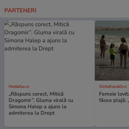
PARTENERI
Mediafax.ro
StirileKanalD.ro
„Răspuns corect, Mitică
Femeie lovit
Dragomir”. Gluma virală cu
făcea plajă: „
Simona Halep a ajuns la
admiterea la Drept