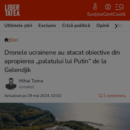
Susține
Cont
Caută
Ultimele știri
Exclusiv
Criză politică
Opinii
Video
|
Ştiri
Dronele ucrainene au atacat obiective din
apropierea „palatului lui Putin” de la
Gelendjik
Mihai Toma
Jurnalist
Actualizat pe 29 mai 2024, 02:02
1 comentariu