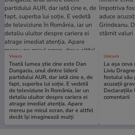
Viva.ro
Unica.ro
Toată lumea știe cine este Dan
La așa ceva 
Dungaciu, unul dintre liderii
Liviu Dragne
partidului AUR, dar iată cine e, de
fostului său 
fapt, superba lui soție. E vedetă
acuzații grav
de televiziune în România, iar un
Declarațiile 
detaliu uluitor despre cariera ei
comentarii
atrage imediat atenția. Apare
mereu pe micul ecran, dar e altfel
decât își imaginează mulți