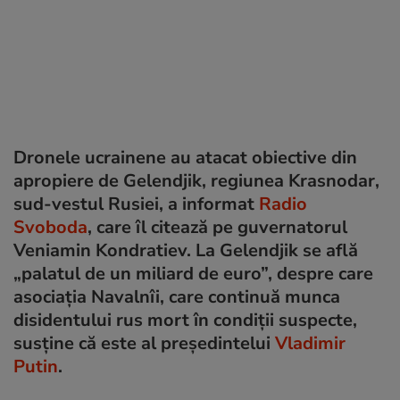
Dronele ucrainene au atacat obiective din
apropiere de Gelendjik, regiunea Krasnodar,
sud-vestul Rusiei, a informat
Radio
Svoboda
, care îl citează pe guvernatorul
Veniamin Kondratiev. La Gelendjik se află
„palatul de un miliard de euro”, despre care
asociația Navalnîi, care continuă munca
disidentului rus mort în condiții suspecte,
susține că este al președintelui
Vladimir
Putin
.