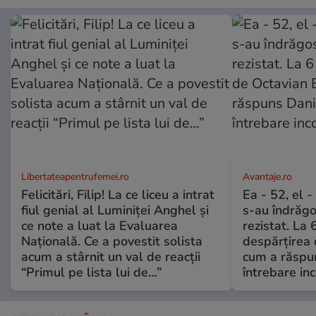
Libertateapentrufemei.ro
Avantaje.ro
Felicitări, Filip! La ce liceu a intrat
Ea - 52, el 
fiul genial al Luminiței Anghel și
s-au îndrăgos
ce note a luat la Evaluarea
rezistat. La 
Națională. Ce a povestit solista
despărțirea 
acum a stârnit un val de reacții
cum a răspu
“Primul pe lista lui de…”
întrebare i