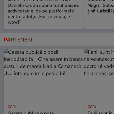
Daniela Crudu spune totul despre
Negre. Salva
activitatea ei de pe platformele
ţină turiştii 
pentru adulți: „Fac ce vreau, e
wow!”
PARTENERI
GSP.ro
GSP.ro
Gazeta publică o poză
Fanii sunt în 