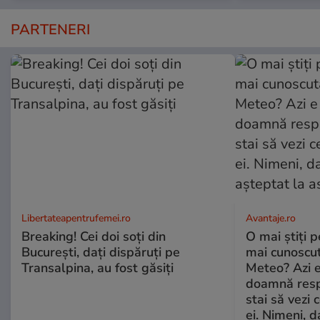
PARTENERI
Libertateapentrufemei.ro
Avantaje.ro
Breaking! Cei doi soți din
O mai știți 
București, dați dispăruți pe
mai cunoscu
Transalpina, au fost găsiți
Meteo? Azi e
doamnă respe
stai să vezi 
ei. Nimeni, d