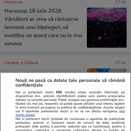
Horoscop
17 iul.
Horoscop 18 iulie 2026.
Vărsătorii ar vrea să răstoarne
termenii unei înțelegeri, să
modifice un acord care nu le mai
convine
Vacanțe și Cultură
17 iul.
Ce nume se sărbătoresc de
Nouă ne pasă ca datele tale personale să rămână
confidențiale
Sfântul Ilie. Cui îi spunem La
Noi și partenerii noștri
596
stocăm și/sau accesăm informații pe
Mulți Ani
dispozitivul dvs., precum identificatorii cookie unici pentru prelucrarea
datelor cu caracter personal. Puteți accepta sau gestiona preferințele dvs.
făcând clic mai jos, respectiv vă puteți opune utilizării unui interes legitim
în orice moment pe pagina cu politica de confidențialitate. Aceste alegeri
vor fi raportate partenerilor noștri și nu vă vor afecta navigarea.
Mai
multe detalii
Noi si partenerii nostri (retelele de socializare si agentiile de publicitate
Lifestyle
17 iul.
partenere, precum si furnizorii nostri de servicii de date analitice)
prelucram date pentru a permite website-ului sa functioneze, pentru a
personaliza continutul si anunturile publicitare afisate in functie de