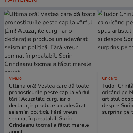
Viva.ro
Unica.ro
Ultima oră! Vestea care dă toate
Tudor Chiril
pronosticurile peste cap la vârful
oricând pe N
țării! Acuzațiile curg, iar o
artistul desp
declarație produce un adevărat
despre Sorin
seism în politică. Fără vreun
surprins pe 
semnal în prealabil, Sorin
Grindeanu tocmai a făcut marele
anunț