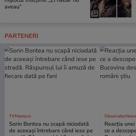
aveau”
PARTENERI
TVMania.ro
ObservatorNews
Sorin Bontea nu scapă niciodată
Reacția unei
de aceeași întrebare când iese pe
ce a descope