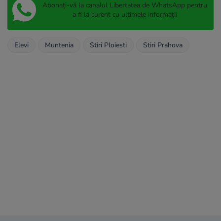
Abonați-vă la canalul Libertatea de WhatsApp pentru
a fi la curent cu ultimele informații
Elevi
Muntenia
Stiri Ploiesti
Stiri Prahova