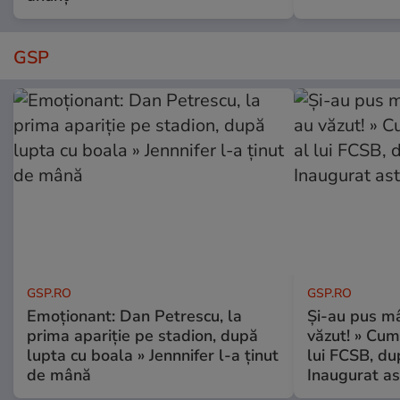
GSP
GSP.RO
GSP.RO
Emoționant: Dan Petrescu, la
Și-au pus mâ
prima apariție pe stadion, după
văzut! » Cum
lupta cu boala » Jennnifer l-a ținut
lui FCSB, du
de mână
Inaugurat as