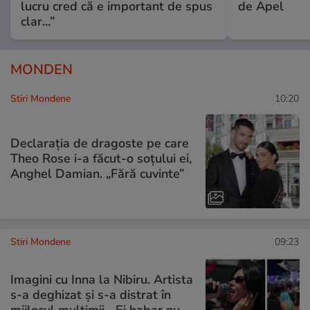
lucru cred că e important de spus
de Apel
clar...”
MONDEN
Stiri Mondene
10:20
Declarația de dragoste pe care
Theo Rose i-a făcut-o soțului ei,
Anghel Damian. „Fără cuvinte”
Stiri Mondene
09:23
Imagini cu Inna la Nibiru. Artista
s-a deghizat și s-a distrat în
mijlocul mulțimii. „Ei habar nu