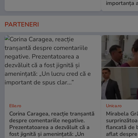
importanța a
PARTENERI
Elle.ro
Unica.ro
Corina Caragea, reacție tranșantă
Mirabela Gră
despre comentariile negative.
surprinzătoar
Prezentatoarea a dezvăluit că a
flancată de 
fost jignită și amenințată: „Un
aflat despre