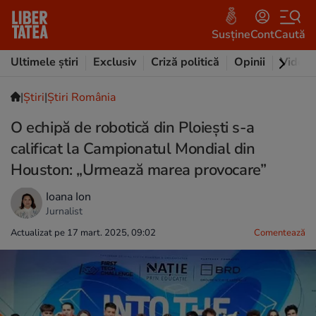
Susține
Cont
Caută
Ultimele știri
Exclusiv
Criză politică
Opinii
Video
|
Ştiri
|
Știri România
O echipă de robotică din Ploiești s-a
calificat la Campionatul Mondial din
Houston: „Urmează marea provocare”
Ioana Ion
Jurnalist
Actualizat pe 17 mart. 2025, 09:02
Comentează