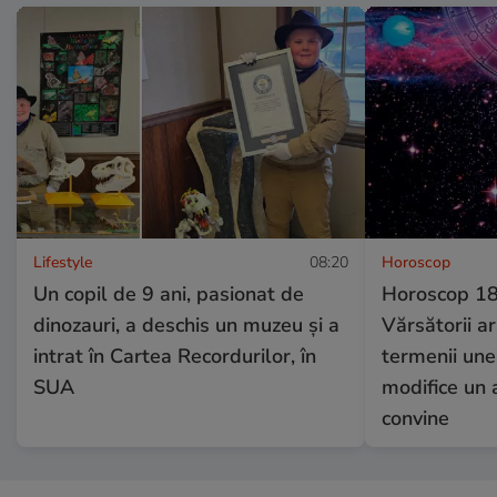
Lifestyle
08:20
Horoscop
Un copil de 9 ani, pasionat de
Horoscop 18 
dinozauri, a deschis un muzeu și a
Vărsătorii a
intrat în Cartea Recordurilor, în
termenii unei
SUA
modifice un 
convine