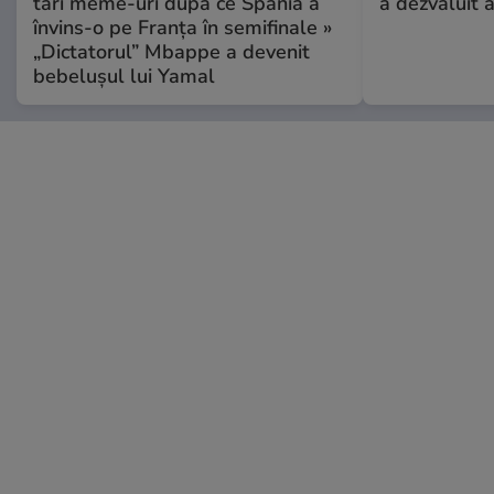
tari meme-uri după ce Spania a
a dezvăluit 
învins-o pe Franța în semifinale »
„Dictatorul” Mbappe a devenit
bebelușul lui Yamal