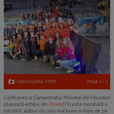
VEZI
GALERIA
FOTO
POZA
1 / 2
Calificarea la Campionatul Mondial din Houston
plasează echipa din
Ploiești
în elita mondială a
roboticii, alături de cele mai bune echipe de pe