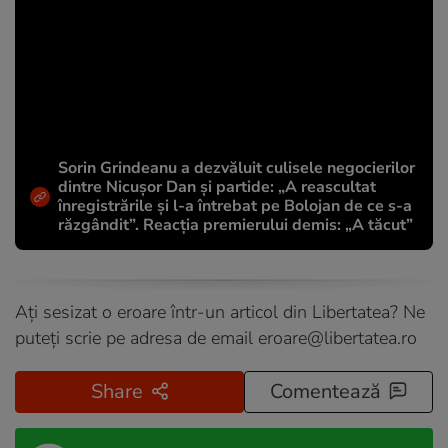
Sorin Grindeanu a dezvăluit culisele negocierilor
dintre Nicușor Dan și partide: „A reascultat
înregistrările și l-a întrebat pe Bolojan de ce s-a
răzgândit”. Reacția premierului demis: „A tăcut”
Ați sesizat o eroare într-un articol din Libertatea? Ne
puteți scrie pe adresa de email
eroare@libertatea.ro
Share
Comentează