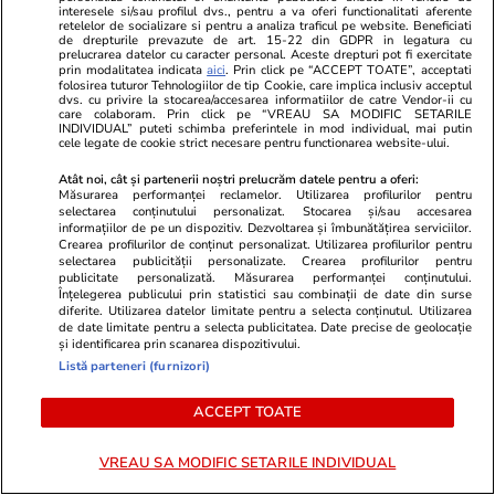
interesele si/sau profilul dvs., pentru a va oferi functionalitati aferente
retelelor de socializare si pentru a analiza traficul pe website. Beneficiati
Cum păstrăm verdețurile
de drepturile prevazute de art. 15-22 din GDPR in legatura cu
prelucrarea datelor cu caracter personal. Aceste drepturi pot fi exercitate
proaspete ca să reziste o
prin modalitatea indicata
aici
. Prin click pe “ACCEPT TOATE”, acceptati
folosirea tuturor Tehnologiilor de tip Cookie, care implica inclusiv acceptul
săptămână
dvs. cu privire la stocarea/accesarea informatiilor de catre Vendor-ii cu
care colaboram. Prin click pe “VREAU SA MODIFIC SETARILE
INDIVIDUAL” puteti schimba preferintele in mod individual, mai putin
cele legate de cookie strict necesare pentru functionarea website-ului.
Atât noi, cât și partenerii noștri prelucrăm datele pentru a oferi:
Măsurarea performanței reclamelor. Utilizarea profilurilor pentru
Știri România
17 iul.
selectarea conținutului personalizat. Stocarea și/sau accesarea
informațiilor de pe un dispozitiv. Dezvoltarea și îmbunătățirea serviciilor.
Crearea profilurilor de conținut personalizat. Utilizarea profilurilor pentru
Sfântul Ilie – tradiții, obiceiuri și
selectarea publicității personalizate. Crearea profilurilor pentru
publicitate personalizată. Măsurarea performanței conținutului.
superstiții. Ce să nu faci de
Înțelegerea publicului prin statistici sau combinații de date din surse
diferite. Utilizarea datelor limitate pentru a selecta conținutul. Utilizarea
Sfântul Ilie
de date limitate pentru a selecta publicitatea. Date precise de geolocație
și identificarea prin scanarea dispozitivului.
Listă parteneri (furnizori)
ACCEPT TOATE
Știri România
10:10
Dragoș Tănase, șeful Gabriel
VREAU SA MODIFIC SETARILE INDIVIDUAL
Resources, părăsește compania