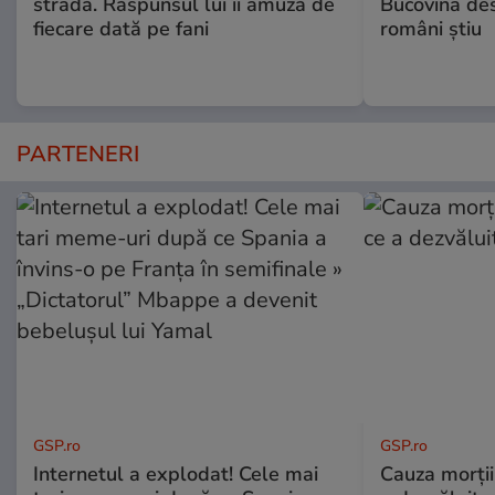
stradă. Răspunsul lui îi amuză de
Bucovina des
fiecare dată pe fani
români știu
PARTENERI
GSP.ro
GSP.ro
Internetul a explodat! Cele mai
Cauza morții