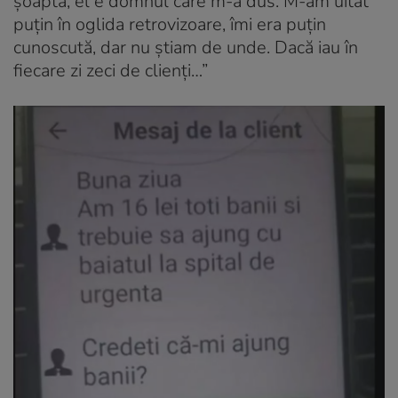
șoaptă, el e domnul care m-a dus. M-am uitat
puțin în oglida retrovizoare, îmi era puțin
cunoscută, dar nu știam de unde. Dacă iau în
fiecare zi zeci de clienți…”