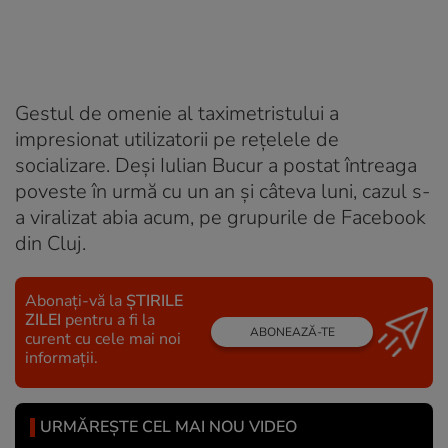
Gestul de omenie al taximetristului a
impresionat utilizatorii pe rețelele de
socializare. Deși Iulian Bucur a postat întreaga
poveste în urmă cu un an și câteva luni, cazul s-
a viralizat abia acum, pe grupurile de Facebook
din Cluj.
Abonați-vă la
ȘTIRILE
ZILEI
pentru a fi la
ABONEAZĂ-TE
curent cu cele mai noi
informații.
URMĂREȘTE CEL MAI NOU VIDEO