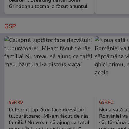
Grindeanu tocmai a făcut anunțul
GSP
GSP.RO
GSP.RO
Celebrul luptător face dezvăluiri
Noua sală u
tulburătoare: „Mi-am făcut de râs
României va 
familia! Nu vreau să ajung ca tatăl
săptămâna vi
meu, băutura i-a distrus viața”
ghici primul 