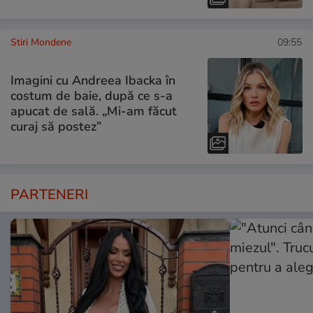
Stiri Mondene
09:55
Imagini cu Andreea Ibacka în
costum de baie, după ce s-a
apucat de sală. „Mi-am făcut
curaj să postez”
PARTENERI