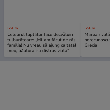
GSP.ro
GSP.ro
Celebrul luptător face dezvăluiri
Marea rivală
tulburătoare: „Mi-am făcut de râs
nerecunoscut
familia! Nu vreau să ajung ca tatăl
Grecia
meu, băutura i-a distrus viața”