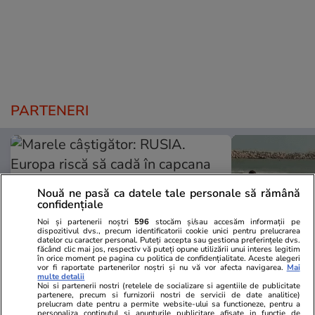
PARTENERI
Nouă ne pasă ca datele tale personale să rămână
confidențiale
Noi și partenerii noștri
596
stocăm și/sau accesăm informații pe
dispozitivul dvs., precum identificatorii cookie unici pentru prelucrarea
datelor cu caracter personal. Puteți accepta sau gestiona preferințele dvs.
făcând clic mai jos, respectiv vă puteți opune utilizării unui interes legitim
în orice moment pe pagina cu politica de confidențialitate. Aceste alegeri
vor fi raportate partenerilor noștri și nu vă vor afecta navigarea.
Mai
multe detalii
Noi si partenerii nostri (retelele de socializare si agentiile de publicitate
partenere, precum si furnizorii nostri de servicii de date analitice)
Mediafax.ro
StirileKanalD.ro
prelucram date pentru a permite website-ului sa functioneze, pentru a
Marele câștigător: RUSIA. Europa
Femeie lovit
personaliza continutul si anunturile publicitare afisate in functie de