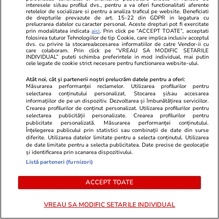
interesele si/sau profilul dvs., pentru a va oferi functionalitati aferente
riscă să cadă în capcana dronelor
făcea plajă: „
retelelor de socializare si pentru a analiza traficul pe website. Beneficiati
de drepturile prevazute de art. 15-22 din GDPR in legatura cu
prelucrarea datelor cu caracter personal. Aceste drepturi pot fi exercitate
prin modalitatea indicata
aici
. Prin click pe “ACCEPT TOATE”, acceptati
folosirea tuturor Tehnologiilor de tip Cookie, care implica inclusiv acceptul
dvs. cu privire la stocarea/accesarea informatiilor de catre Vendor-ii cu
care colaboram. Prin click pe “VREAU SA MODIFIC SETARILE
PROMO
INDIVIDUAL” puteti schimba preferintele in mod individual, mai putin
cele legate de cookie strict necesare pentru functionarea website-ului.
Atât noi, cât și partenerii noștri prelucrăm datele pentru a oferi:
Măsurarea performanței reclamelor. Utilizarea profilurilor pentru
selectarea conținutului personalizat. Stocarea și/sau accesarea
informațiilor de pe un dispozitiv. Dezvoltarea și îmbunătățirea serviciilor.
Crearea profilurilor de conținut personalizat. Utilizarea profilurilor pentru
selectarea publicității personalizate. Crearea profilurilor pentru
publicitate personalizată. Măsurarea performanței conținutului.
Înțelegerea publicului prin statistici sau combinații de date din surse
diferite. Utilizarea datelor limitate pentru a selecta conținutul. Utilizarea
de date limitate pentru a selecta publicitatea. Date precise de geolocație
și identificarea prin scanarea dispozitivului.
Listă parteneri (furnizori)
ACCEPT TOATE
Advertorial
Advertorial
Smart is the new chic: Cum ne
Înscrie-te ac
VREAU SA MODIFIC SETARILE INDIVIDUAL
ajută tehnologia să ne reinventăm
voucher de 5