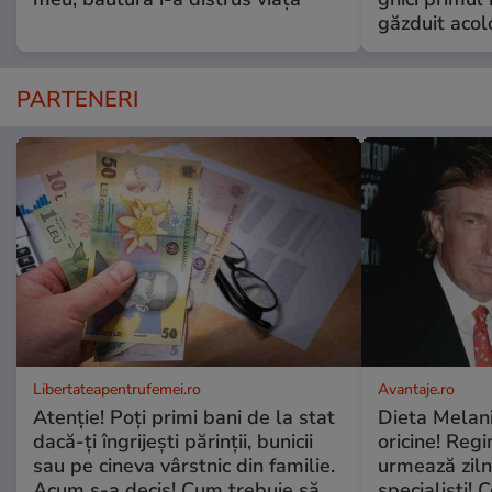
găzduit acol
PARTENERI
Libertateapentrufemei.ro
Avantaje.ro
Atenție! Poți primi bani de la stat
Dieta Melan
dacă-ți îngrijești părinții, bunicii
oricine! Regi
sau pe cineva vârstnic din familie.
urmează zilni
Acum s-a decis! Cum trebuie să
specialiști! 