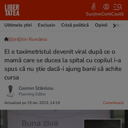
Susține
Cont
Caută
Ultimele știri
Exclusiv
Criză politică
Opinii
Intervi
|
Ştiri
|
Știri România
El e taximetristul devenit viral după ce o
mamă care se ducea la spital cu copilul i-a
spus că nu știe dacă-i ajung banii să achite
cursa
Cosmin Stăniloiu
Planning Editor
Actualizat pe 19 ian. 2023, 14:19
Comentează