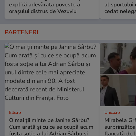
explică adevărata poveste a
al sportului
orașului distrus de Vezuviu
cedat nelega
PARTENERI
Elle.ro
Unica.ro
O mai ții minte pe Janine Sârbu?
Mirabela Gră
Cum arată și cu ce se ocupă acum
surprinzătoar
fosta soție a lui Adrian Sârbu și
flancată de 