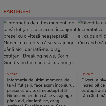
PARTENERI
Viva.ro
Unica.ro
Informația de ultim moment, de
Divorț la nive
la vârful țării, face acum înconjurul
Incredibil ce
presei cu o viteză neașteptată!
ei, după ani 
Nimeni nu credea că se va ajunge
rău când mă
până aici, dar iată-ne, dragi
cetățeni. Breaking news, Sorin