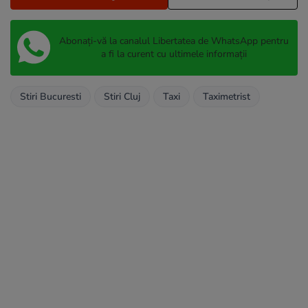
Abonați-vă la canalul Libertatea de WhatsApp pentru
a fi la curent cu ultimele informații
Stiri Bucuresti
Stiri Cluj
Taxi
Taximetrist