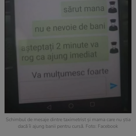
Schimbul de mesaje dintre taximetrist și mama care nu știa
dacă îi ajung banii pentru cursă. Foto: Facebook