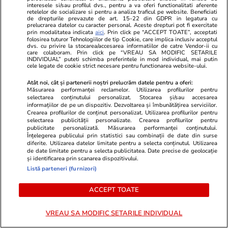
nu-i mai trebuie politicieni”
interesele si/sau profilul dvs., pentru a va oferi functionalitati aferente
retelelor de socializare si pentru a analiza traficul pe website. Beneficiati
de drepturile prevazute de art. 15-22 din GDPR in legatura cu
prelucrarea datelor cu caracter personal. Aceste drepturi pot fi exercitate
prin modalitatea indicata
aici
. Prin click pe “ACCEPT TOATE”, acceptati
folosirea tuturor Tehnologiilor de tip Cookie, care implica inclusiv acceptul
dvs. cu privire la stocarea/accesarea informatiilor de catre Vendor-ii cu
care colaboram. Prin click pe “VREAU SA MODIFIC SETARILE
Opinii
27 iul.
INDIVIDUAL” puteti schimba preferintele in mod individual, mai putin
cele legate de cookie strict necesare pentru functionarea website-ului.
Crize de identitate și clarificări
Atât noi, cât și partenerii noștri prelucrăm datele pentru a oferi:
Măsurarea performanței reclamelor. Utilizarea profilurilor pentru
doctrinare. Ce pare să anunțe
selectarea conținutului personalizat. Stocarea și/sau accesarea
informațiilor de pe un dispozitiv. Dezvoltarea și îmbunătățirea serviciilor.
dezbaterea din PNL după
Crearea profilurilor de conținut personalizat. Utilizarea profilurilor pentru
selectarea publicității personalizate. Crearea profilurilor pentru
decesul USL
publicitate personalizată. Măsurarea performanței conținutului.
Înțelegerea publicului prin statistici sau combinații de date din surse
diferite. Utilizarea datelor limitate pentru a selecta conținutul. Utilizarea
de date limitate pentru a selecta publicitatea. Date precise de geolocație
și identificarea prin scanarea dispozitivului.
Opinii
24 iul.
Listă parteneri (furnizori)
ACCEPT TOATE
Inteligența artificială va
remodela economia mondială și
VREAU SA MODIFIC SETARILE INDIVIDUAL
politica monetară