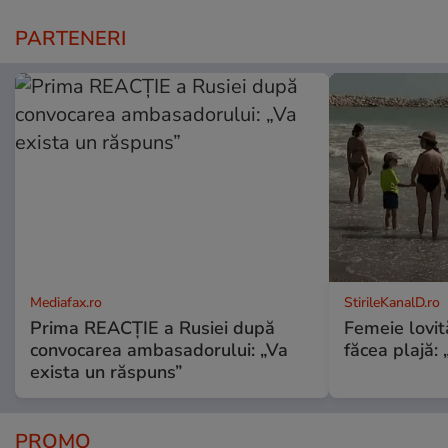
PARTENERI
Mediafax.ro
StirileKanalD.ro
Prima REACȚIE a Rusiei după
Femeie lovit
convocarea ambasadorului: „Va
făcea plajă: „
exista un răspuns”
PROMO