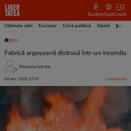
Susține
Cont
Caută
Ultimele știri
Exclusiv
Criză politică
Opinii
Intervi
|
Ştiri
Fabrică argeşeană distrusă într-un incendiu
Melania Istrate
04 dec. 2008, 07:07
Comentează