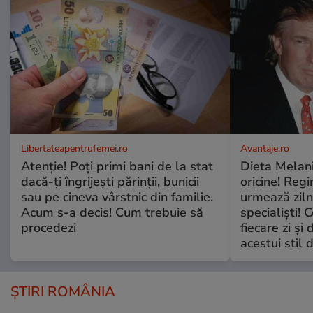
Libertateapentrufemei.ro
Avantaje.ro
Atenție! Poți primi bani de la stat
Dieta Melan
dacă-ți îngrijești părinții, bunicii
oricine! Regi
sau pe cineva vârstnic din familie.
urmează zilni
Acum s-a decis! Cum trebuie să
specialiști! 
procedezi
fiecare zi și 
acestui stil 
ȘTIRI ROMÂNIA