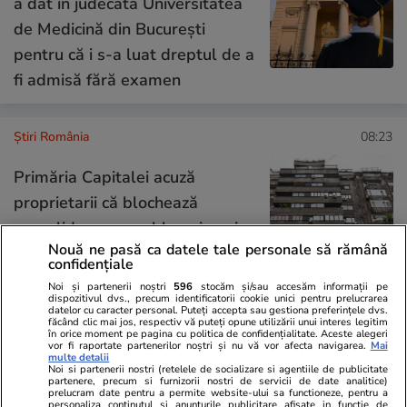
a dat în judecată Universitatea
de Medicină din București
pentru că i s-a luat dreptul de a
fi admisă fără examen
Știri România
08:23
Primăria Capitalei acuză
proprietarii că blochează
consolidarea unor blocuri cu risc
Nouă ne pasă ca datele tale personale să rămână
seismic I: „Situație absurdă!”
confidențiale
Noi și partenerii noștri
596
stocăm și/sau accesăm informații pe
dispozitivul dvs., precum identificatorii cookie unici pentru prelucrarea
datelor cu caracter personal. Puteți accepta sau gestiona preferințele dvs.
făcând clic mai jos, respectiv vă puteți opune utilizării unui interes legitim
Opinii
09:22
în orice moment pe pagina cu politica de confidențialitate. Aceste alegeri
vor fi raportate partenerilor noștri și nu vă vor afecta navigarea.
Mai
multe detalii
Noi si partenerii nostri (retelele de socializare si agentiile de publicitate
partenere, precum si furnizorii nostri de servicii de date analitice)
„România are atâta noroc, încât
prelucram date pentru a permite website-ului sa functioneze, pentru a
personaliza continutul si anunturile publicitare afisate in functie de