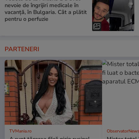
nevoie de îngrijiri medicale în
vacanță, în Bulgaria. Cât a plătit
pentru o perfuzie
PARTENERI
TVMania.ro
ObservatorNews
A rupt tăcerea fără nicio rușine!
Mister total î