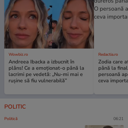
Wowbiz.ro
Redactia.ro
Andreea Ibacka a izbucnit în
Zodia care a
plâns! Ce a emoționat-o până la
până la fina
lacrimi pe vedetă: „Nu-mi mai e
persoană apr
rușine să fiu vulnerabilă”
ceva import
POLITIC
Politică
06:21