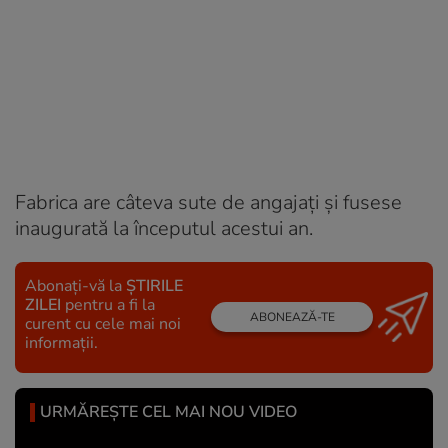
Fabrica are câteva sute de angajaţi şi fusese
inaugurată la începutul acestui an.
Abonați-vă la
ȘTIRILE
ZILEI
pentru a fi la
ABONEAZĂ-TE
curent cu cele mai noi
informații.
URMĂREȘTE CEL MAI NOU VIDEO