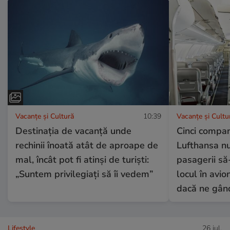
Vacanțe și Cultură
10:39
Vacanțe și Cultu
Destinația de vacanță unde
Cinci compan
rechinii înoată atât de aproape de
Lufthansa nu
mal, încât pot fi atinși de turiști:
pasagerii să
„Suntem privilegiați să îi vedem”
locul în avio
dacă ne gân
Lifestyle
26 iul.