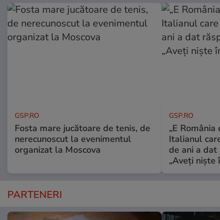
GSP.RO
GSP.RO
Fosta mare jucătoare de tenis, de
„E România o
nerecunoscut la evenimentul
Italianul car
organizat la Moscova
de ani a dat 
„Aveți niște î
PARTENERI