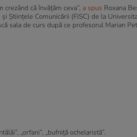
em crezând că învățăm ceva”,
a spus
Roxana Beș
 și Științele Comunicării (FJSC) de la Universit
ască sala de curs după ce profesorul Marian Pet
ălăi”, „orfani”, „bufniță ochelaristă”.