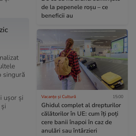
de la pepenele roșu – ce
beneficii au
zic
nalizat
ultele
o singură
 ușor și
Vacanțe și Cultură
15:00
Ghidul complet al drepturilor
 și
călătorilor în UE: cum îți poți
cere banii înapoi în caz de
anulări sau întârzieri