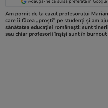
Adaugă-ne ca sursă preferată în Google
Am pornit de la cazul profesorului Marian 
care îi făcea „proști” pe studenți și am a
sănătatea educației românești: sunt tineri
sau chiar profesorii înșiși sunt în burnout