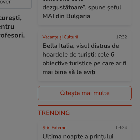
cover
dezgustătoare”, spune șeful
MAI din Bulgaria
urești,
entru
ofesori,
Vacanțe și Cultură
17:32
Bella Italia, visul distrus de
hoardele de turiști: cele 6
obiective turistice pe care ar fi
mai bine să le eviți
Citește mai multe
TRENDING
Știri Externe
09:24
Ultima noapte a prințului