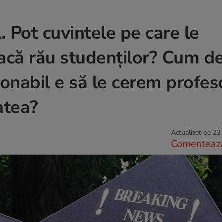
t cuvintele pe care le
facă rău studenților? Cum d
zonabil e să le cerem profeso
tatea?
Actualizat pe 23
Comenteaz