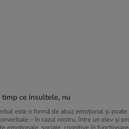
timp ce insultele, nu
rbal este o formă de abuz emoțional și poate f
verbale – în cazul nostru, între un elev și pr
țe emoționale, sociale, cognitive în funcționare