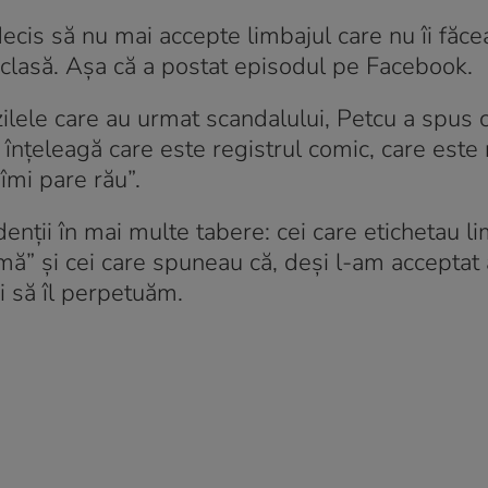
decis să nu mai accepte limbajul care nu îi făce
e clasă. Așa că a postat episodul pe Facebook.
 zilele care au urmat scandalului, Petcu a spus 
 să înțeleagă care este registrul comic, care este 
îmi pare rău”.
udenții în mai multe tabere: cei care etichetau l
umă” și cei care spuneau că, deși l-am acceptat 
bui să îl perpetuăm.