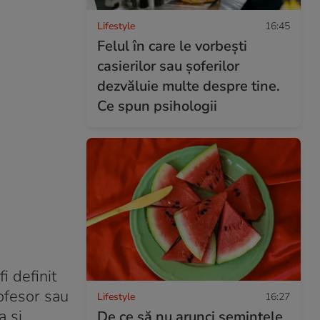
Lifestyle
16:45
Felul în care le vorbești
casierilor sau șoferilor
dezvăluie multe despre tine.
Ce spun psihologii
i definit
ofesor sau
Lifestyle
16:27
a și
De ce să nu arunci semințele