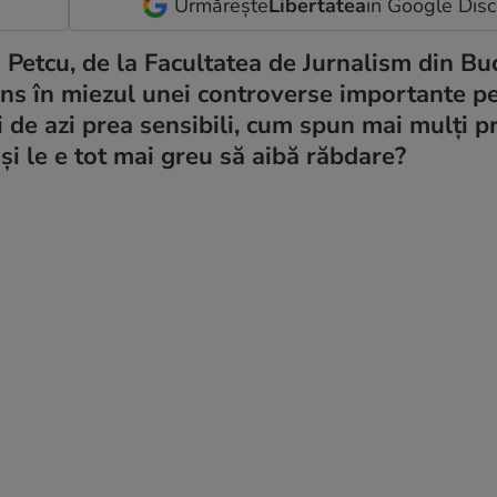
Urmărește
Libertatea
in Google Dis
Petcu, de la Facultatea de Jurnalism din Buc
juns în miezul unei controverse importante p
i de azi prea sensibili, cum spun mai mulți pr
 și le e tot mai greu să aibă răbdare?