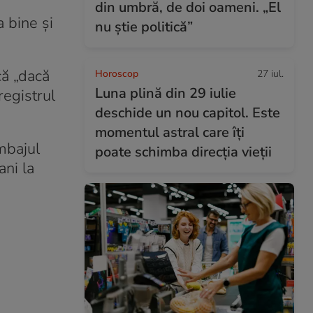
din umbră, de doi oameni. „El
a bine și
nu știe politică”
că „dacă
Horoscop
27 iul.
Luna plină din 29 iulie
registrul
deschide un nou capitol. Este
momentul astral care îți
imbajul
poate schimba direcția vieții
ani la