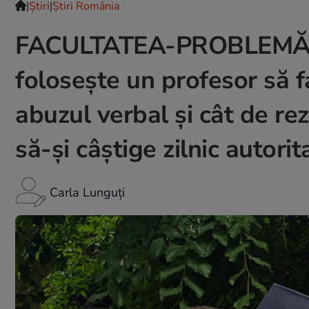
|
Ştiri
|
Știri România
FACULTATEA-PROBLEMĂ. Po
folosește un profesor să 
abuzul verbal și cât de re
să-și câștige zilnic autori
Carla Lunguți