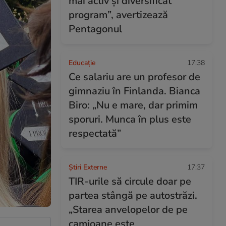
mai activ și diversificat
program”, avertizează
Pentagonul
Educație
17:38
Ce salariu are un profesor de
gimnaziu în Finlanda. Bianca
Biro: „Nu e mare, dar primim
sporuri. Munca în plus este
respectată”
Știri Externe
17:37
TIR-urile să circule doar pe
partea stângă pe autostrăzi.
„Starea anvelopelor de pe
camioane este