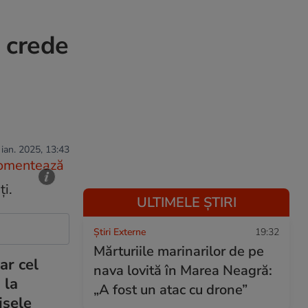
ă crede
 ian. 2025, 13:43
omentează
ULTIMELE ȘTIRI
Știri Externe
19:32
Mărturiile marinarilor de pe
ar cel
nava lovită în Marea Neagră:
 la
„A fost un atac cu drone”
isele