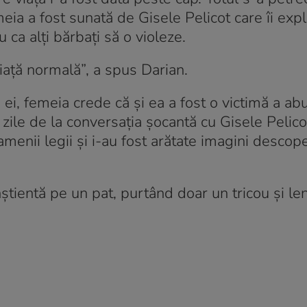
ia a fost sunată de Gisele Pelicot care îi expl
 ca alți bărbați să o violeze.
iață normală”, a spus Darian.
i, femeia crede că și ea a fost o victimă a abu
zile de la conversația șocantă cu Gisele Pelicot
menii legii și i-au fost arătate imagini descop
știentă pe un pat, purtând doar un tricou și len