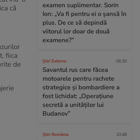
examen suplimentar. Sorin
ica că
Ion: „Va fi pentru ei o șansă în
plus. De ce să depindă
viitorul lor doar de două
examene?”
zurilor
, fiica
Știri Externe
06:30
erite de
Savantul rus care făcea
motoarele pentru rachete
strategice și bombardiere a
jerie
fost lichidat: „Operațiune
secretă a unităților lui
Budanov”
Știri România
10:48