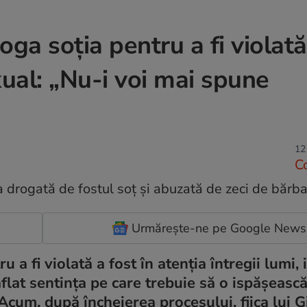
roga soția pentru a fi violat
xual: „Nu-i voi mai spune
12
C
Urmărește-ne pe Google News
 a fi violată a fost în atenția întregii lumi, i
lat sentința pe care trebuie să o ispășească
cum, după încheierea procesului, fiica lui G