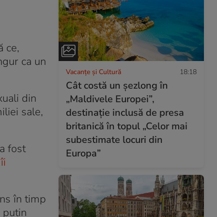
ă ce,
ngur ca un
Vacanțe și Cultură
18:18
Cât costă un șezlong în
uali din
„Maldivele Europei”,
liei sale,
destinație inclusă de presa
britanică în topul „Celor mai
subestimate locuri din
a fost
Europa”
îi
ins în timp
 puțin