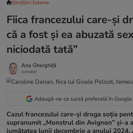
|
Ştiri
|
Știri Externe
Fiica francezului care-și d
că a fost și ea abuzată se
niciodată tată”
Ana Gherghiță
Jurnalist
Adaugă-ne ca sursă preferată în Google
Cazul francezului care-și droga soția pentru
supranumit „Monstrul din Avignon” și-a af
jumătatea lunii decembrie a anului 2024. A