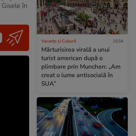
 Gisele în
Vacanțe și Cultură
16:54
Mărturisirea virală a unui
turist american după o
plimbare prin Munchen: „Am
creat o lume antisocială în
SUA”