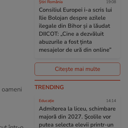
Știri România
19:08
Consiliul Europei i-a scris lui
Ilie Bolojan despre azilele
ilegale din Bihor și a lăudat
DIICOT: „Cine a dezvăluit
abuzurile a fost ținta
mesajelor de ură din online”
Citește mai multe
TRENDING
de oameni
Educație
14:14
Admiterea la liceu, schimbare
majoră din 2027. Școlile vor
putea selecta elevii printr-un
ut într-o