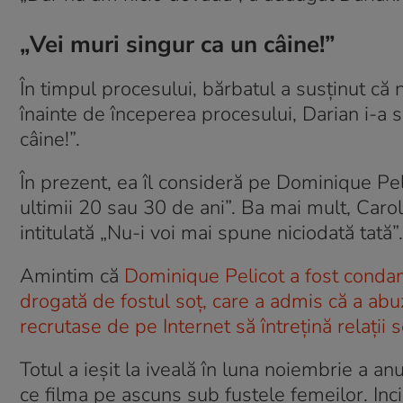
„Vei muri singur ca un câine!”
În timpul procesului, bărbatul a susținut că n
înainte de începerea procesului, Darian i-a 
câine!”.
În prezent, ea îl consideră pe Dominique Peli
ultimii 20 sau 30 de ani”. Ba mai mult, Carol
intitulată „Nu-i voi mai spune niciodată tată”.
Amintim că
Dominique Pelicot a fost condam
drogată de fostul soț, care a admis că a abuza
recrutase de pe Internet să întrețină relații 
Totul a ieșit la iveală în luna noiembrie a a
ce filma pe ascuns sub fustele femeilor. Inc