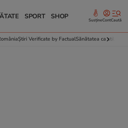
ĂTATE
SPORT
SHOP
Susține
Cont
Caută
Sănătate și Fitness
ce
 culinare
-România
Știri Verificate by Factual
Sănătatea ca stil de vi
 și legume
rea plantelor