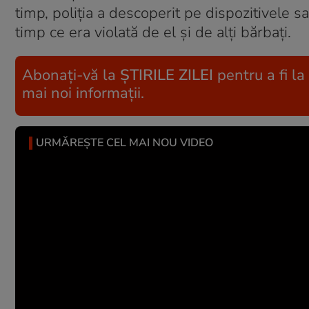
timp, poliția a descoperit pe dispozitivele s
timp ce era violată de el și de alți bărbați.
Abonați-vă la
ȘTIRILE ZILEI
pentru a fi la
mai noi informații.
URMĂREȘTE CEL MAI NOU VIDEO