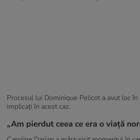
Procesul lui Dominique Pelicot a avut loc în
implicați în acest caz.
„Am pierdut ceea ce era o viață no
Caroline Darian a mărturisit momentul în care