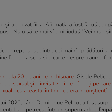
u și-a abuzat fiica. Afirmația a fost făcută, dup
spus: „Nu o să te mai văd niciodată! Vei muri si
cot drept „unul dintre cei mai răi prădători sex
ine Darian a scris și o carte despre trauma fami
nat la 20 de ani de închisoare.
Gisele Pelicot 
t-o sexual și a invitat zeci de bărbați pe care 
sexuale cu aceasta, în timp ce era inconștientă.
nului 2020, când Dominique Pelicot a fost surpr
identul s-a petrecut într-un supermarket. După