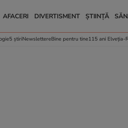
AFACERI
DIVERTISMENT
ȘTIINȚĂ
SĂN
Bani și Afaceri
Monden
Știri Știință
Știri 
Auto
Horoscop
Schimbări climati
Relații
Locuri de muncă
Muzică și Filme
Rețete
ogie
5 știri
Newslettere
Bine pentru tine
115 ani Elveția
Imobiliare.ro
Vacanțe și Cultură
Fructe
eJobs.ro
Îngriji