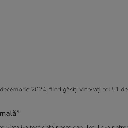
 decembrie 2024, fiind găsiți vinovați cei 51 
rmală”
 viața i-a fost dată peste cap. Totul s-a petrec