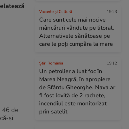
relatează
Vacanțe și Cultură
19:23
Care sunt cele mai nocive
mâncăruri vândute pe litoral.
Alternativele sănătoase pe
care le poți cumpăra la mare
Știri România
19:12
Un petrolier a luat foc în
Marea Neagră, în apropiere
de Sfântu Gheorghe. Nava ar
fi fost lovită de 2 rachete,
incendiul este monitorizat
e 46 de
prin satelit
 că-și