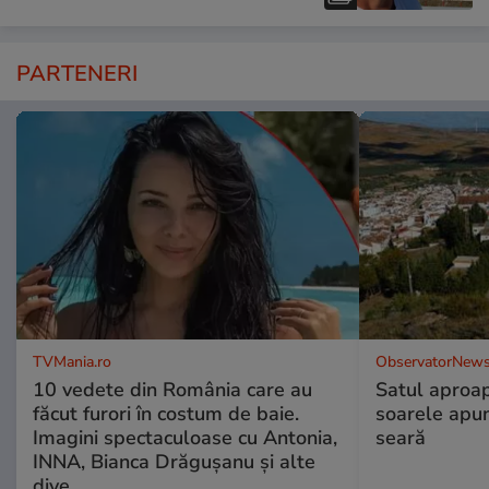
PARTENERI
TVMania.ro
ObservatorNews
10 vedete din România care au
Satul aproa
făcut furori în costum de baie.
soarele apun
Imagini spectaculoase cu Antonia,
seară
INNA, Bianca Drăgușanu și alte
dive