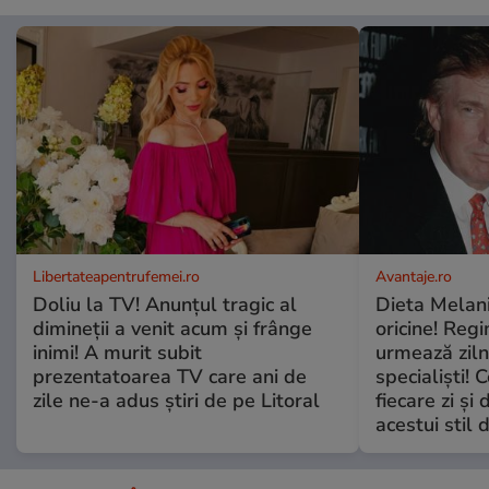
Libertateapentrufemei.ro
Avantaje.ro
Doliu la TV! Anunțul tragic al
Dieta Melan
dimineții a venit acum și frânge
oricine! Regi
inimi! A murit subit
urmează zilni
prezentatoarea TV care ani de
specialiști! 
zile ne-a adus știri de pe Litoral
fiecare zi și 
acestui stil 