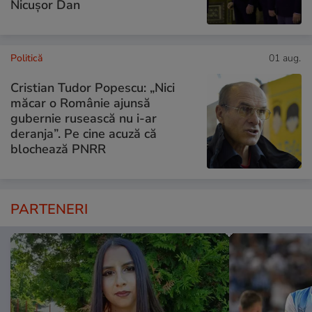
Nicușor Dan
Politică
01 aug.
Cristian Tudor Popescu: „Nici
măcar o Românie ajunsă
gubernie rusească nu i-ar
deranja”. Pe cine acuză că
blochează PNRR
PARTENERI