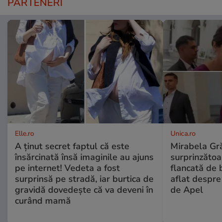
PARTENERI
Elle.ro
Unica.ro
A ținut secret faptul că este
Mirabela Gră
însărcinată însă imaginile au ajuns
surprinzătoar
pe internet! Vedeta a fost
flancată de 
surprinsă pe stradă, iar burtica de
aflat despre
gravidă dovedește că va deveni în
de Apel
curând mamă