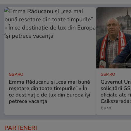
GSP.RO
GSP.RO
Emma Răducanu și „cea mai bună
Guvernul Ung
resetare din toate timpurile” » În
solicitării G
ce destinație de lux din Europa își
oficiale ale f
petrece vacanța
Csikszereda:
euro
PARTENERI