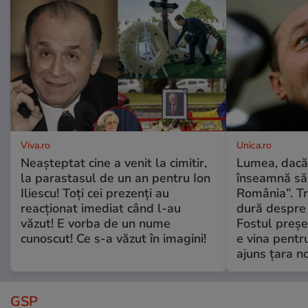
Viva.ro
Unica.ro
Neașteptat cine a venit la cimitir,
Lumea, dacă
la parastasul de un an pentru Ion
înseamnă să f
Iliescu! Toți cei prezenți au
România”. Tr
reacționat imediat când l-au
dură despre 
văzut! E vorba de un nume
Fostul preșe
cunoscut! Ce s-a văzut în imagini!
e vina pentru
ajuns țara n
GSP