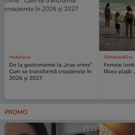
Mediafax.ro
StirileKanalD.ro
De la gastronomie la „true crime”.
Femeie lovit
Cum se transformă croazierele în
făcea plajă: „
2026 și 2027
PROMO