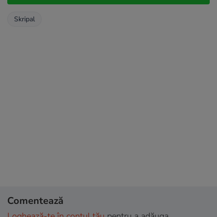
Skripal
Comentează
Loghează-te în contul tău
pentru a adăuga