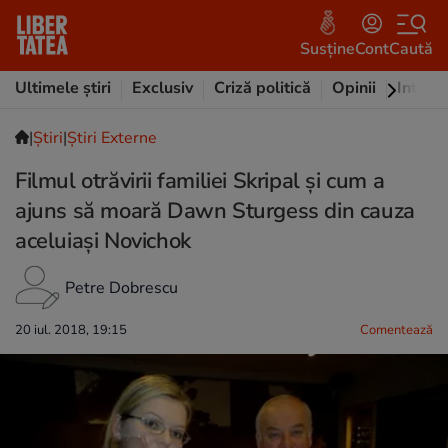
Susține
Cont
Caută
Ultimele știri
Exclusiv
Criză politică
Opinii
Intervi
|
Ştiri
|
Știri Externe
Filmul otrăvirii familiei Skripal și cum a
ajuns să moară Dawn Sturgess din cauza
aceluiași Novichok
Petre Dobrescu
20 iul. 2018, 19:15
Comentează