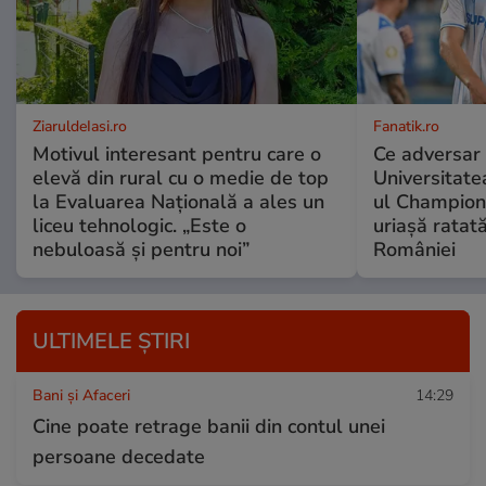
ZiaruldeIasi.ro
Fanatik.ro
Motivul interesant pentru care o
Ce adversar 
elevă din rural cu o medie de top
Universitate
la Evaluarea Națională a ales un
ul Champion
liceu tehnologic. „Este o
uriașă ratat
nebuloasă și pentru noi”
României
ULTIMELE ȘTIRI
Bani și Afaceri
14:29
Cine poate retrage banii din contul unei
persoane decedate