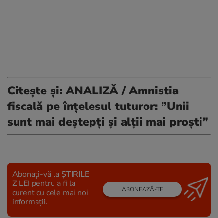
Citește și:
ANALIZĂ / Amnistia
fiscală pe înțelesul tuturor: ”Unii
sunt mai deștepți și alții mai proști”
Abonați-vă la
ȘTIRILE
ZILEI
pentru a fi la
ABONEAZĂ-TE
curent cu cele mai noi
informații.