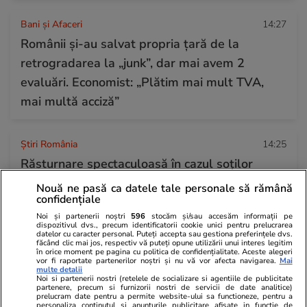
Bani și Afaceri
14:27
Românii și-au salvat propria țară de la
retrogradarea la „junk”, dar mai avem 2
evaluări. Economist: „Plătim mai mult TVA,
mai multă acciză”
Știri România
14:25
Răsturnare spectaculoasă în cazul soților
Cârpaci acuzați în Germania că au forțat un
Nouă ne pasă ca datele tale personale să rămână
confidențiale
român să doneze un rinichi. De ce au fost puși
Noi și partenerii noștri
596
stocăm și/sau accesăm informații pe
în libertate
dispozitivul dvs., precum identificatorii cookie unici pentru prelucrarea
datelor cu caracter personal. Puteți accepta sau gestiona preferințele dvs.
făcând clic mai jos, respectiv vă puteți opune utilizării unui interes legitim
în orice moment pe pagina cu politica de confidențialitate. Aceste alegeri
vor fi raportate partenerilor noștri și nu vă vor afecta navigarea.
Mai
Știri Locale
14:19
multe detalii
Noi si partenerii nostri (retelele de socializare si agentiile de publicitate
Cum arată din cer celebra Închisoare Doftana,
partenere, precum si furnizorii nostri de servicii de date analitice)
prelucram date pentru a permite website-ului sa functioneze, pentru a
în ruine: un pilot de doar 21 de ani le-a filmat
personaliza continutul si anunturile publicitare afisate in functie de