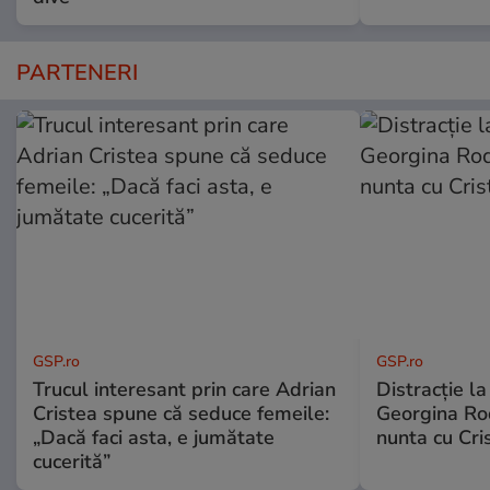
PARTENERI
GSP.ro
GSP.ro
Trucul interesant prin care Adrian
Distracție l
Cristea spune că seduce femeile:
Georgina Rod
„Dacă faci asta, e jumătate
nunta cu Cri
cucerită”