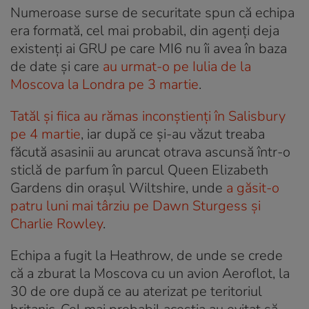
Numeroase surse de securitate spun că echipa
era formată, cel mai probabil, din agenți deja
existenți ai GRU pe care MI6 nu îi avea în baza
de date și care
au urmat-o pe Iulia de la
Moscova la Londra pe 3 martie
.
Tatăl și fiica au rămas inconștienți în Salisbury
pe 4 martie
, iar după ce și-au văzut treaba
făcută asasinii au aruncat otrava ascunsă într-o
sticlă de parfum în parcul Queen Elizabeth
Gardens din orașul Wiltshire, unde
a găsit-o
patru luni mai târziu pe Dawn Sturgess și
Charlie Rowley
.
Echipa a fugit la Heathrow, de unde se crede
că a zburat la Moscova cu un avion Aeroflot, la
30 de ore după ce au aterizat pe teritoriul