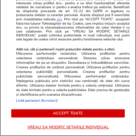
interesele si/sau profilul dvs., pentru a va oferi functionalitati aferente
dintr-un avion Cesna | VIDEO
retelelor de socializare si pentru a analiza traficul pe website. Beneficiati
de drepturile prevazute de art. 15-22 din GDPR in legatura cu
prelucrarea datelor cu caracter personal. Aceste drepturi pot fi exercitate
prin modalitatea indicata
aici
. Prin click pe “ACCEPT TOATE”, acceptati
folosirea tuturor Tehnologiilor de tip Cookie, care implica inclusiv acceptul
Citește mai multe
dvs. cu privire la stocarea/accesarea informatiilor de catre Vendor-ii cu
care colaboram. Prin click pe “VREAU SA MODIFIC SETARILE
INDIVIDUAL” puteti schimba preferintele in mod individual, mai putin
cele legate de cookie strict necesare pentru functionarea website-ului.
TRENDING
Atât noi, cât și partenerii noștri prelucrăm datele pentru a oferi:
Măsurarea performanței reclamelor. Utilizarea profilurilor pentru
selectarea conținutului personalizat. Stocarea și/sau accesarea
Bani și Afaceri
08:19
informațiilor de pe un dispozitiv. Dezvoltarea și îmbunătățirea serviciilor.
Crearea profilurilor de conținut personalizat. Utilizarea profilurilor pentru
Radu Miruță spune că proiectul mare care
selectarea publicității personalizate. Crearea profilurilor pentru
putea salva Dunărea e blocat într-un sertar de
publicitate personalizată. Măsurarea performanței conținutului.
Înțelegerea publicului prin statistici sau combinații de date din surse
la Ministerul Transporturilor
diferite. Utilizarea datelor limitate pentru a selecta conținutul. Utilizarea
de date limitate pentru a selecta publicitatea. Date precise de geolocație
și identificarea prin scanarea dispozitivului.
Listă parteneri (furnizori)
Știri Locale
07:25
Întreruperi de curent în București, Ilfov și
ACCEPT TOATE
Giurgiu în perioada 3-9 august 2026. Lista
VREAU SA MODIFIC SETARILE INDIVIDUAL
străzilor afectate