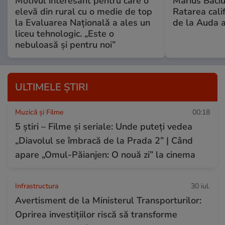
Motivul interesant pentru care o
Marius Baciu
elevă din rural cu o medie de top
Ratarea califi
la Evaluarea Națională a ales un
de la Auda a
liceu tehnologic. „Este o
nebuloasă și pentru noi”
ULTIMELE ȘTIRI
Muzică și Filme
00:18
5 știri – Filme și seriale: Unde puteţi vedea
„Diavolul se îmbracă de la Prada 2” | Când
apare „Omul-Păianjen: O nouă zi” la cinema
Infrastructura
30 iul.
Avertisment de la Ministerul Transporturilor:
Oprirea investițiilor riscă să transforme