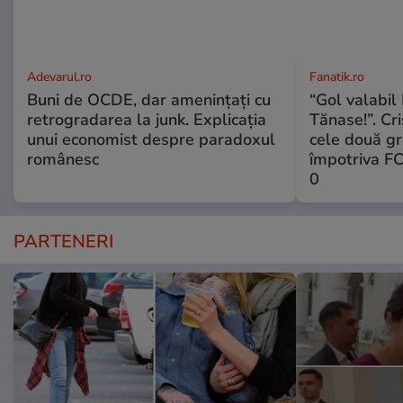
Adevarul.ro
Fanatik.ro
Buni de OCDE, dar amenințați cu
“Gol valabil 
retrogradarea la junk. Explicația
Tănase!”. Cri
unui economist despre paradoxul
cele două gr
românesc
împotriva FC
0
PARTENERI