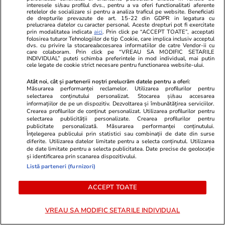
interesele si/sau profilul dvs., pentru a va oferi functionalitati aferente
retelelor de socializare si pentru a analiza traficul pe website. Beneficiati
de drepturile prevazute de art. 15-22 din GDPR in legatura cu
prelucrarea datelor cu caracter personal. Aceste drepturi pot fi exercitate
Știri România
30 iul.
prin modalitatea indicata
aici
. Prin click pe “ACCEPT TOATE”, acceptati
folosirea tuturor Tehnologiilor de tip Cookie, care implica inclusiv acceptul
dvs. cu privire la stocarea/accesarea informatiilor de catre Vendor-ii cu
Tezaur descoperit în Prahova:
care colaboram. Prin click pe “VREAU SA MODIFIC SETARILE
INDIVIDUAL” puteti schimba preferintele in mod individual, mai putin
cele legate de cookie strict necesare pentru functionarea website-ului.
37 de monede romane de
argint și 5 brățări dacice găsite
Atât noi, cât și partenerii noștri prelucrăm datele pentru a oferi:
Măsurarea performanței reclamelor. Utilizarea profilurilor pentru
în pădure, la Apostolache
selectarea conținutului personalizat. Stocarea și/sau accesarea
informațiilor de pe un dispozitiv. Dezvoltarea și îmbunătățirea serviciilor.
Crearea profilurilor de conținut personalizat. Utilizarea profilurilor pentru
selectarea publicității personalizate. Crearea profilurilor pentru
publicitate personalizată. Măsurarea performanței conținutului.
Înțelegerea publicului prin statistici sau combinații de date din surse
Știri România
30 iul.
diferite. Utilizarea datelor limitate pentru a selecta conținutul. Utilizarea
Pasajul Basarab din București
de date limitate pentru a selecta publicitatea. Date precise de geolocație
și identificarea prin scanarea dispozitivului.
ar putea fi redeschis până când
Listă parteneri (furnizori)
începe școala. Primăria
ACCEPT TOATE
Capitalei anunță data la care
lucrările se mută pe sensul
VREAU SA MODIFIC SETARILE INDIVIDUAL
Grozăvești-Titulescu