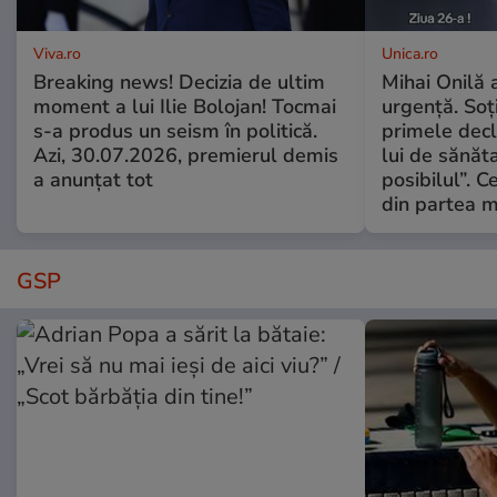
Viva.ro
Unica.ro
Breaking news! Decizia de ultim
Mihai Onilă 
moment a lui Ilie Bolojan! Tocmai
urgență. Soți
s-a produs un seism în politică.
primele decl
Azi, 30.07.2026, premierul demis
lui de sănăta
a anunțat tot
posibilul”. C
din partea m
GSP