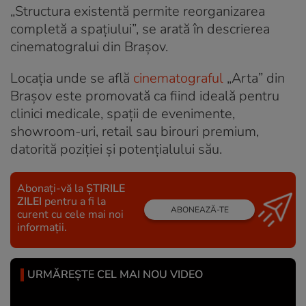
„Structura existentă permite reorganizarea
completă a spațiului”, se arată în descrierea
cinematogralui din Brașov.
Locația unde se află
cinematograful
„Arta” din
Brașov este promovată ca fiind ideală pentru
clinici medicale, spații de evenimente,
showroom-uri, retail sau birouri premium,
datorită poziției și potențialului său.
Abonați-vă la
ȘTIRILE
ZILEI
pentru a fi la
ABONEAZĂ-TE
curent cu cele mai noi
informații.
URMĂREȘTE CEL MAI NOU VIDEO