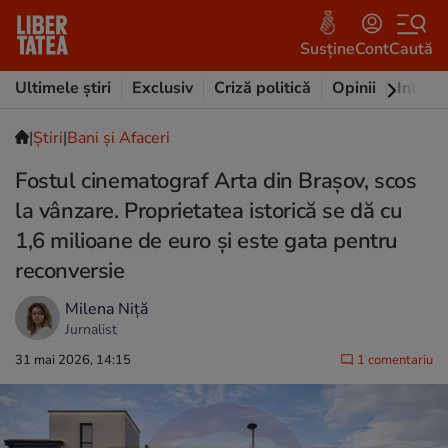
Susține
Cont
Caută
Ultimele știri
Exclusiv
Criză politică
Opinii
Intervi
|
Ştiri
|
Bani și Afaceri
Fostul cinematograf Arta din Braşov, scos
la vânzare. Proprietatea istorică se dă cu
1,6 milioane de euro și este gata pentru
reconversie
Milena Niță
Jurnalist
31 mai 2026, 14:15
1 comentariu