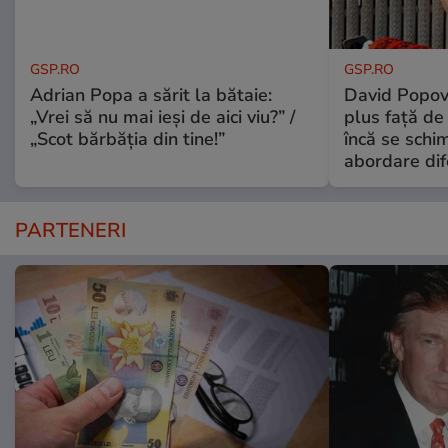
GSP.RO
GSP.RO
Adrian Popa a sărit la bătaie:
David Popovi
„Vrei să nu mai ieși de aici viu?” /
plus față de
„Scot bărbăția din tine!”
încă se schi
abordare dif
PARTENERI