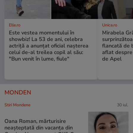
Elle.ro
Unica.ro
Este vestea momentului în
Mirabela Gră
showbiz! La 53 de ani, celebra
surprinzătoar
actriță a anunțat oficial nașterea
flancată de 
celui de-al treilea copil al său:
aflat despre
"Bun venit în lume, fiule"
de Apel
MONDEN
Stiri Mondene
30 iul.
Oana Roman, mărturisire
neașteptată din vacanța din