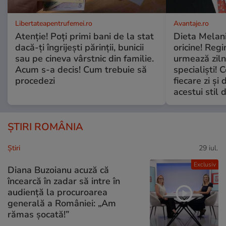
Libertateapentrufemei.ro
Avantaje.ro
Atenție! Poți primi bani de la stat
Dieta Melan
dacă-ți îngrijești părinții, bunicii
oricine! Regi
sau pe cineva vârstnic din familie.
urmează zilni
Acum s-a decis! Cum trebuie să
specialiști! 
procedezi
fiecare zi și 
acestui stil 
ȘTIRI ROMÂNIA
Ştiri
29 iul.
Exclusiv
Diana Buzoianu acuză că
încearcă în zadar să intre în
audiență la procuroarea
generală a României: „Am
rămas șocată!”