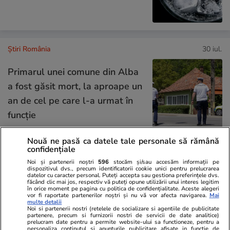
Știri România
30 iul.
Primarul unei comune din Alba
a fost găsit mort, la aproape un
an de cel pe care l-a urmat în
funcție
Nouă ne pasă ca datele tale personale să rămână
confidențiale
Știri România
30 iul.
Noi și partenerii noștri
596
stocăm și/sau accesăm informații pe
dispozitivul dvs., precum identificatorii cookie unici pentru prelucrarea
Comandamentul Energetic,
datelor cu caracter personal. Puteți accepta sau gestiona preferințele dvs.
făcând clic mai jos, respectiv vă puteți opune utilizării unui interes legitim
ședință de urgență din cauza
în orice moment pe pagina cu politica de confidențialitate. Aceste alegeri
vor fi raportate partenerilor noștri și nu vă vor afecta navigarea.
Mai
secetei pe Dunăre. Decizia
multe detalii
Noi si partenerii nostri (retelele de socializare si agentiile de publicitate
pentru Unitatea 2 de la
partenere, precum si furnizorii nostri de servicii de date analitice)
prelucram date pentru a permite website-ului sa functioneze, pentru a
Cernavodă
personaliza continutul si anunturile publicitare afisate in functie de