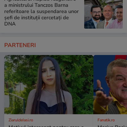
a ministrului Tanczos Barna
referitoare la suspendarea unor
șefi de instituții cercetați de
DNA
PARTENERI
ZiaruldeIasi.ro
Fanatik.ro