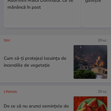
Adormirii Maicii Domnului. Ce se
gătește
mănâncă în post
Ştiri
29 iul.
Cum să-ți protejezi locuința de
incendiile de vegetație
Lifestyle
29 iul.
De ce să nu arunci semințele de