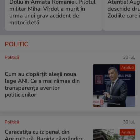
Doliu în Armata României. Pilotul
Atentie! Augu
militar Mihai Vîrdol a murit în
deschide dr
urma unui grav accident de
Zodiile care 
motocicletă
POLITIC
Politică
30 iul.
Analiză
Cum au ciopârțit aleșii noua
lege ANI. Ce a mai rămas din
transparența averilor
politicienilor
Politică
30 iul.
Caracatița cu iz penal din
Analiză
Agricultură. Rapida răzgândire