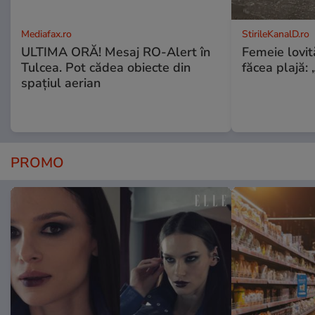
Mediafax.ro
StirileKanalD.ro
ULTIMA ORĂ! Mesaj RO-Alert în
Femeie lovit
Tulcea. Pot cădea obiecte din
făcea plajă: „
spațiul aerian
PROMO