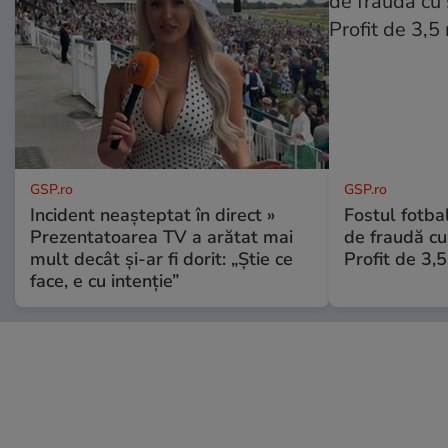
GSP.ro
GSP.ro
Incident neașteptat în direct »
Fostul fotba
Prezentatoarea TV a arătat mai
de fraudă cu 
mult decât și-ar fi dorit: „Știe ce
Profit de 3,
face, e cu intenție”