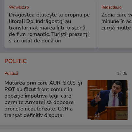
Wowbiz.ro
Redactia.ro
Dragostea plutește la propriu pe
Zodia care v
litoral! Doi îndrăgostiți au
minune în a
transformat marea într-o scenă
curgă multe l
de film romantic. Turiștii prezenți
s-au uitat de două ori
POLITIC
Politică
12:05
Mutarea prin care AUR, S.O.S. și
POT au făcut front comun în
opoziție împotriva legii care
permite Armatei să doboare
dronele neautorizate. CCR a
tranșat definitiv disputa