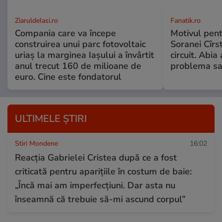
ZiaruldeIasi.ro
Fanatik.ro
Compania care va începe
Motivul pent
construirea unui parc fotovoltaic
Soranei Cîrs
uriaș la marginea Iașului a învârtit
circuit. Abi
anul trecut 160 de milioane de
problema sa
euro. Cine este fondatorul
ULTIMELE ȘTIRI
Stiri Mondene
16:02
Reacția Gabrielei Cristea după ce a fost
criticată pentru aparițiile în costum de baie:
„Încă mai am imperfecțiuni. Dar asta nu
înseamnă că trebuie să-mi ascund corpul”