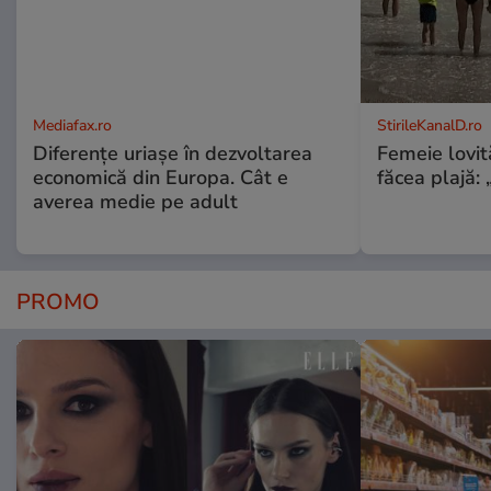
Mediafax.ro
StirileKanalD.ro
Diferențe uriașe în dezvoltarea
Femeie lovit
economică din Europa. Cât e
făcea plajă: „
averea medie pe adult
PROMO