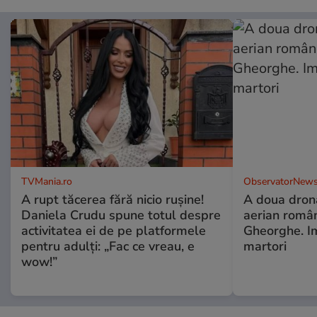
TVMania.ro
ObservatorNews
A rupt tăcerea fără nicio rușine!
A doua dronă
Daniela Crudu spune totul despre
aerian român
activitatea ei de pe platformele
Gheorghe. Im
pentru adulți: „Fac ce vreau, e
martori
wow!”