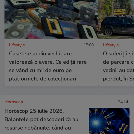
Lifestyle
15:00
Lifestyle
Casetele audio vechi care
O șoferiță și
valorează o avere. Ce ediții rare
de parcare c
se vând cu mii de euro pe
vecinii au da
platformele de colecționari
pierdut, în S
Horoscop
24 iul.
Horoscop 25 iulie 2026.
Balanțele pot descoperi că au
resurse nebănuite, când au