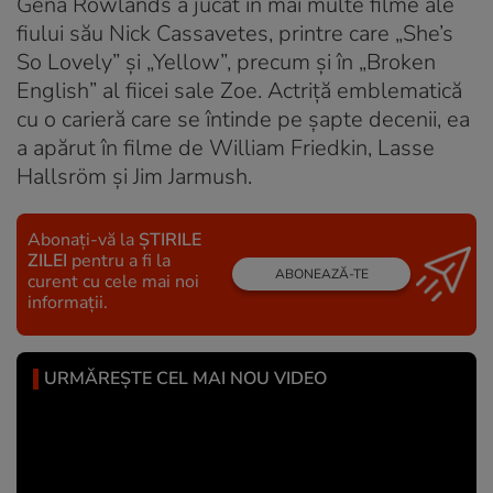
Gena Rowlands a jucat în mai multe filme ale
fiului său Nick Cassavetes, printre care „She’s
So Lovely” şi „Yellow”, precum şi în „Broken
English” al fiicei sale Zoe. Actriţă emblematică
cu o carieră care se întinde pe şapte decenii, ea
a apărut în filme de William Friedkin, Lasse
Hallsröm şi Jim Jarmush.
Abonați-vă la
ȘTIRILE
ZILEI
pentru a fi la
ABONEAZĂ-TE
curent cu cele mai noi
informații.
URMĂREȘTE CEL MAI NOU VIDEO