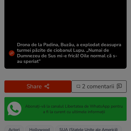
Drona de la Padina, Buzău, a explodat deasupra
turmei păzite de ciobanul Lupu. „Numai de
Dumnezeu de Sus mi-e frică! Oile normal că s-
au speriat”
Share
2 comentarii
Abonați-vă la canalul Libertatea de WhatsApp pentru
a fi la curent cu ultimele informații
Actori
Hollywood
SUA (Statele Unite ale Americii)