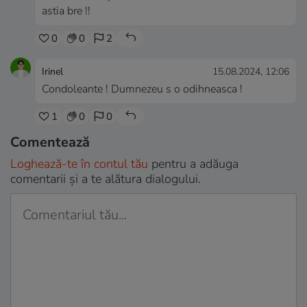
astia bre !!
0
0
2
Irinel
15.08.2024, 12:06
Condoleante ! Dumnezeu s o odihneasca !
1
0
0
Comentează
Loghează-te în contul tău
pentru a adăuga
comentarii și a te alătura dialogului.