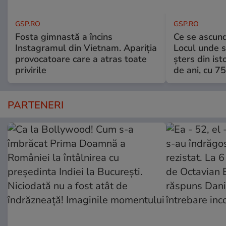
GSP.RO
GSP.RO
Fosta gimnastă a încins
Ce se ascund
Instagramul din Vietnam. Apariția
Locul unde s-
provocatoare care a atras toate
șters din ist
privirile
de ani, cu 7
PARTENERI