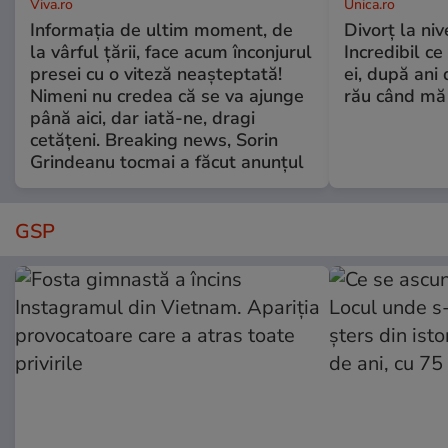
Viva.ro
Unica.ro
Informația de ultim moment, de
Divorț la nive
la vârful țării, face acum înconjurul
Incredibil ce
presei cu o viteză neașteptată!
ei, după ani 
Nimeni nu credea că se va ajunge
rău când mă
până aici, dar iată-ne, dragi
cetățeni. Breaking news, Sorin
Grindeanu tocmai a făcut anunțul
GSP