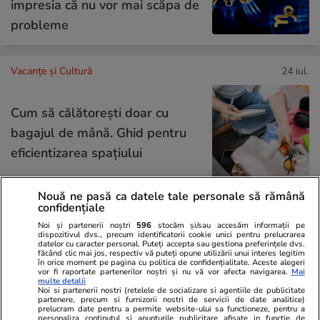
impresia că nu vor mai scăpa de
probleme
Vacanțe și Cultură
24 iul.
Cum să călătoreşti doar cu
bagajul de mână. Ghid pentru
eficientizarea spaţiului
Nouă ne pasă ca datele tale personale să rămână
confidențiale
Lifestyle
22 iul.
Noi și partenerii noștri
596
stocăm și/sau accesăm informații pe
dispozitivul dvs., precum identificatorii cookie unici pentru prelucrarea
datelor cu caracter personal. Puteți accepta sau gestiona preferințele dvs.
făcând clic mai jos, respectiv vă puteți opune utilizării unui interes legitim
în orice moment pe pagina cu politica de confidențialitate. Aceste alegeri
Cum păstrăm brânza fără să
vor fi raportate partenerilor noștri și nu vă vor afecta navigarea.
Mai
multe detalii
mucegăiască
Noi si partenerii nostri (retelele de socializare si agentiile de publicitate
partenere, precum si furnizorii nostri de servicii de date analitice)
prelucram date pentru a permite website-ului sa functioneze, pentru a
personaliza continutul si anunturile publicitare afisate in functie de