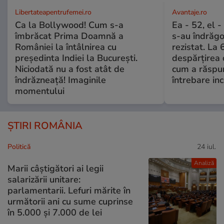
Libertateapentrufemei.ro
Avantaje.ro
Ca la Bollywood! Cum s-a
Ea - 52, el 
îmbrăcat Prima Doamnă a
s-au îndrăgos
României la întâlnirea cu
rezistat. La 
președinta Indiei la București.
despărțirea 
Niciodată nu a fost atât de
cum a răspu
îndrăzneață! Imaginile
întrebare i
momentului
ȘTIRI ROMÂNIA
Politică
24 iul.
Analiză
Marii câștigători ai legii
salarizării unitare:
parlamentarii. Lefuri mărite în
următorii ani cu sume cuprinse
în 5.000 și 7.000 de lei