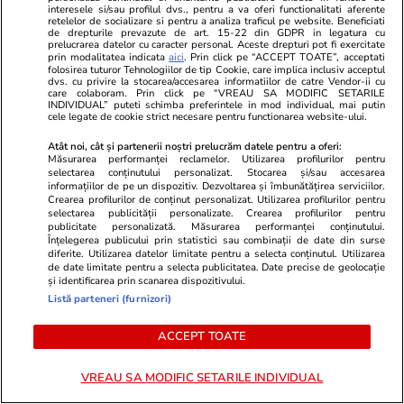
interesele si/sau profilul dvs., pentru a va oferi functionalitati aferente
retelelor de socializare si pentru a analiza traficul pe website. Beneficiati
de drepturile prevazute de art. 15-22 din GDPR in legatura cu
prelucrarea datelor cu caracter personal. Aceste drepturi pot fi exercitate
prin modalitatea indicata
aici
. Prin click pe “ACCEPT TOATE”, acceptati
Lifestyle
17 iul.
folosirea tuturor Tehnologiilor de tip Cookie, care implica inclusiv acceptul
dvs. cu privire la stocarea/accesarea informatiilor de catre Vendor-ii cu
care colaboram. Prin click pe “VREAU SA MODIFIC SETARILE
INDIVIDUAL” puteti schimba preferintele in mod individual, mai putin
cele legate de cookie strict necesare pentru functionarea website-ului.
De ce să nu păstrezi cartofii
lângă ceapă
Atât noi, cât și partenerii noștri prelucrăm datele pentru a oferi:
Măsurarea performanței reclamelor. Utilizarea profilurilor pentru
selectarea conținutului personalizat. Stocarea și/sau accesarea
informațiilor de pe un dispozitiv. Dezvoltarea și îmbunătățirea serviciilor.
Crearea profilurilor de conținut personalizat. Utilizarea profilurilor pentru
selectarea publicității personalizate. Crearea profilurilor pentru
publicitate personalizată. Măsurarea performanței conținutului.
Înțelegerea publicului prin statistici sau combinații de date din surse
Știri România
14:34
diferite. Utilizarea datelor limitate pentru a selecta conținutul. Utilizarea
de date limitate pentru a selecta publicitatea. Date precise de geolocație
Generalul Gheorghiță Vlad,
și identificarea prin scanarea dispozitivului.
după a doua dronă doborâtă în
Listă parteneri (furnizori)
24 de ore: „De fiecare dată
ACCEPT TOATE
când spațiul aerian este
încălcat, militarii sunt deja
VREAU SA MODIFIC SETARILE INDIVIDUAL
acolo”