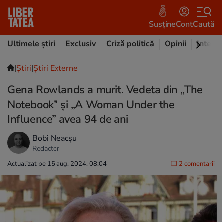
Susține
Cont
Caută
Ultimele știri
Exclusiv
Criză politică
Opinii
Intervi
|
Ştiri
|
Știri Externe
Gena Rowlands a murit. Vedeta din „The
Notebook” şi „A Woman Under the
Influence” avea 94 de ani
Bobi Neacșu
Redactor
Actualizat pe 15 aug. 2024, 08:04
2 comentarii