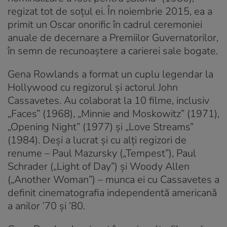
regizat tot de soţul ei. În noiembrie 2015, ea a
primit un Oscar onorific în cadrul ceremoniei
anuale de decernare a Premiilor Guvernatorilor,
în semn de recunoaştere a carierei sale bogate.
Gena Rowlands a format un cuplu legendar la
Hollywood cu regizorul şi actorul John
Cassavetes. Au colaborat la 10 filme, inclusiv
„Faces” (1968), „Minnie and Moskowitz” (1971),
„Opening Night” (1977) şi „Love Streams”
(1984). Deşi a lucrat şi cu alţi regizori de
renume – Paul Mazursky („Tempest”), Paul
Schrader („Light of Day”) şi Woody Allen
(„Another Woman”) – munca ei cu Cassavetes a
definit cinematografia independentă americană
a anilor ’70 şi ’80.