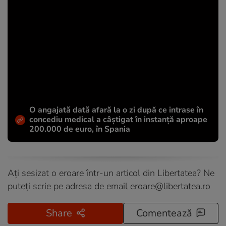
O angajată dată afară la o zi după ce intrase în
concediu medical a câștigat în instanță aproape
200.000 de euro, în Spania
Ați sesizat o eroare într-un articol din Libertatea? Ne
puteți scrie pe adresa de email
eroare@libertatea.ro
Share
Comentează