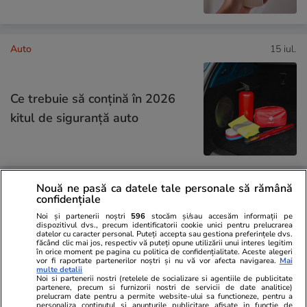
Auto
15 iul.
Ce trebuie să conţină în 2026
kitul de siguranţă auto
Nouă ne pasă ca datele tale personale să rămână
Tehnologie
08 iul.
confidențiale
Noi și partenerii noștri
596
stocăm și/sau accesăm informații pe
dispozitivul dvs., precum identificatorii cookie unici pentru prelucrarea
datelor cu caracter personal. Puteți accepta sau gestiona preferințele dvs.
Ce gadgeturi merită să iei cu
făcând clic mai jos, respectiv vă puteți opune utilizării unui interes legitim
în orice moment pe pagina cu politica de confidențialitate. Aceste alegeri
tine în concediu
vor fi raportate partenerilor noștri și nu vă vor afecta navigarea.
Mai
multe detalii
Noi si partenerii nostri (retelele de socializare si agentiile de publicitate
partenere, precum si furnizorii nostri de servicii de date analitice)
prelucram date pentru a permite website-ului sa functioneze, pentru a
personaliza continutul si anunturile publicitare afisate in functie de