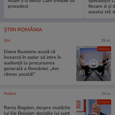
Acum s-a decis! Cum trebuie să
specialiști! 
procedezi
fiecare zi și 
acestui stil 
ȘTIRI ROMÂNIA
Ştiri
29 iul.
Exclusiv
Diana Buzoianu acuză că
încearcă în zadar să intre în
audiență la procuroarea
generală a României: „Am
rămas șocată!”
Politică
29 iul.
Exclusiv
Rareș Bogdan, despre mutările
lui Ilie Bolojan: deciziile lui sunt