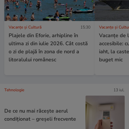
Vacanțe și Cultură
15:30
Vacanțe și Cultu
Plajele din Eforie, arhipline în
Vacanțe de l
ultima zi din iulie 2026. Cât costă
accesibile: c
o zi de plajă în zona de nord a
iaht, la cast
litoralului românesc
buget mic
Tehnologie
13 iul.
De ce nu mai răcește aerul
condiționat – greșeli frecvente