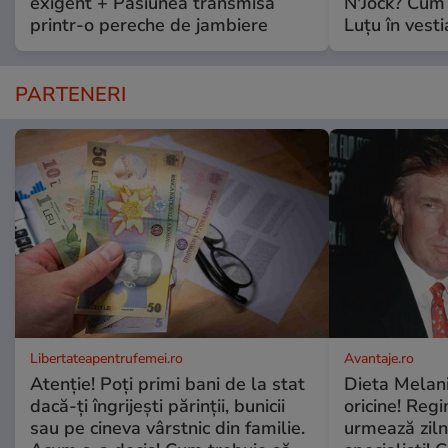
exigent + Pasiunea transmisă
N'Jock? Cum 
printr-o pereche de jambiere
Luțu în vesti
PARTENERI
Libertateapentrufemei.ro
Avantaje.ro
Atenție! Poți primi bani de la stat
Dieta Melan
dacă-ți îngrijești părinții, bunicii
oricine! Regi
sau pe cineva vârstnic din familie.
urmează zilni