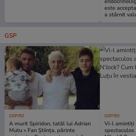
endocrinolog
este accepta
a stârnit valu
GSP
GSP.RO
GSP.RO
A murit Spiridon, tatăl lui Adrian
Vi-l amintiți
Mutu » Fan Știința, părinte
spectaculos 