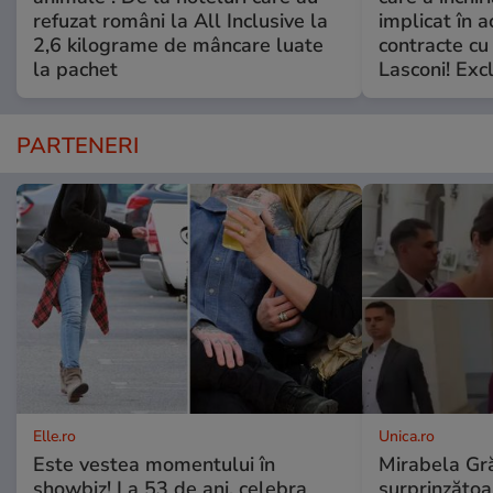
refuzat români la All Inclusive la
implicat în a
2,6 kilograme de mâncare luate
contracte cu
la pachet
Lasconi! Exc
PARTENERI
Elle.ro
Unica.ro
Este vestea momentului în
Mirabela Gră
showbiz! La 53 de ani, celebra
surprinzătoar