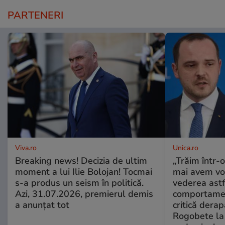
PARTENERI
Viva.ro
Unica.ro
Breaking news! Decizia de ultim
„Trăim într-
moment a lui Ilie Bolojan! Tocmai
mai avem vo
s-a produs un seism în politică.
vederea astf
Azi, 31.07.2026, premierul demis
comportamen
a anunțat tot
critică derap
Rogobete la