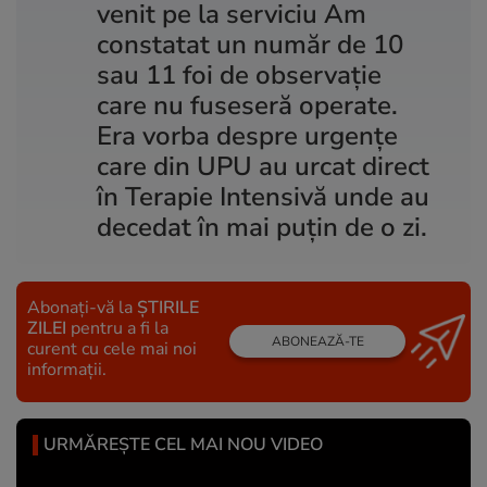
venit pe la serviciu Am
constatat un număr de 10
sau 11 foi de observație
care nu fuseseră operate.
Era vorba despre urgențe
care din UPU au urcat direct
în Terapie Intensivă unde au
decedat în mai puțin de o zi.
Abonați-vă la
ȘTIRILE
ZILEI
pentru a fi la
ABONEAZĂ-TE
curent cu cele mai noi
informații.
URMĂREȘTE CEL MAI NOU VIDEO