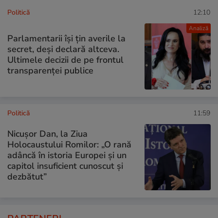
Politică
12:10
Analiză
Parlamentarii își țin averile la
secret, deși declară altceva.
Ultimele decizii de pe frontul
transparenței publice
Politică
11:59
Nicuşor Dan, la Ziua
Holocaustului Romilor: „O rană
adâncă în istoria Europei și un
capitol insuficient cunoscut și
dezbătut”