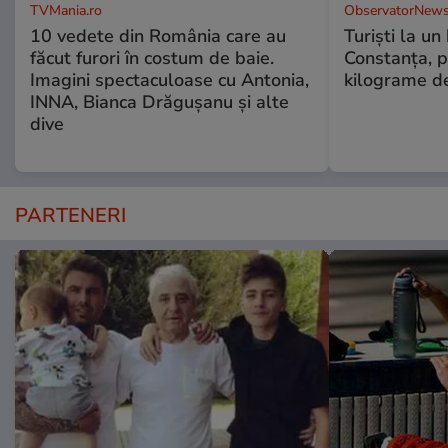
TVMania.ro
ObservatorNews
10 vedete din România care au
Turiști la un
făcut furori în costum de baie.
Constanța, p
Imagini spectaculoase cu Antonia,
kilograme d
INNA, Bianca Drăgușanu și alte
dive
PARTENERI