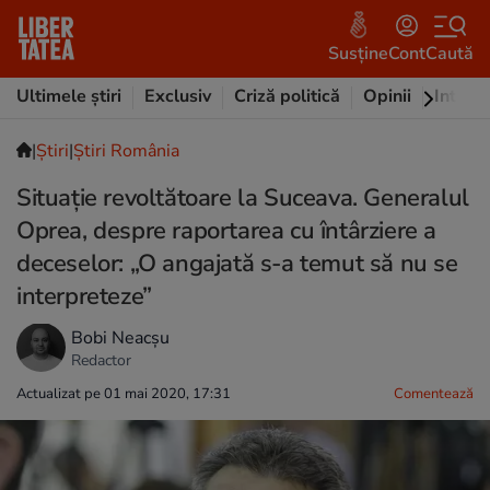
Susține
Cont
Caută
Ultimele știri
Exclusiv
Criză politică
Opinii
Intervi
|
Ştiri
|
Știri România
Situație revoltătoare la Suceava. Generalul
Oprea, despre raportarea cu întârziere a
deceselor: „O angajată s-a temut să nu se
interpreteze”
Bobi Neacșu
Redactor
Actualizat pe 01 mai 2020, 17:31
Comentează