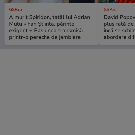
GSP.ro
GSP.ro
A murit Spiridon, tatăl lui Adrian
David Popovi
Mutu » Fan Știința, părinte
plus față de
exigent + Pasiunea transmisă
încă se schi
printr-o pereche de jambiere
abordare dif