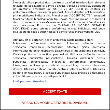
interesele si/sau profilul dvs., pentru a va oferi functionalitati aferente
retelelor de socializare si pentru a analiza traficul pe website. Beneficiati
Lifestyle
20 iul.
de drepturile prevazute de art. 15-22 din GDPR in legatura cu
prelucrarea datelor cu caracter personal. Aceste drepturi pot fi exercitate
prin modalitatea indicata
aici
. Prin click pe “ACCEPT TOATE”, acceptati
folosirea tuturor Tehnologiilor de tip Cookie, care implica inclusiv acceptul
dvs. cu privire la stocarea/accesarea informatiilor de catre Vendor-ii cu
care colaboram. Prin click pe “VREAU SA MODIFIC SETARILE
Ce este agar-agar și cum se
INDIVIDUAL” puteti schimba preferintele in mod individual, mai putin
cele legate de cookie strict necesare pentru functionarea website-ului.
utilizează
Atât noi, cât și partenerii noștri prelucrăm datele pentru a oferi:
Măsurarea performanței reclamelor. Utilizarea profilurilor pentru
selectarea conținutului personalizat. Stocarea și/sau accesarea
informațiilor de pe un dispozitiv. Dezvoltarea și îmbunătățirea serviciilor.
Crearea profilurilor de conținut personalizat. Utilizarea profilurilor pentru
selectarea publicității personalizate. Crearea profilurilor pentru
Știri România
14:33
publicitate personalizată. Măsurarea performanței conținutului.
Înțelegerea publicului prin statistici sau combinații de date din surse
diferite. Utilizarea datelor limitate pentru a selecta conținutul. Utilizarea
Criză energetică în România.
de date limitate pentru a selecta publicitatea. Date precise de geolocație
și identificarea prin scanarea dispozitivului.
Guvernul anunță ce măsuri vor
Listă parteneri (furnizori)
fi luate pentru evitarea unui
blackout
ACCEPT TOATE
VREAU SA MODIFIC SETARILE INDIVIDUAL