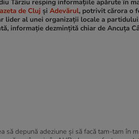
iu Târziu resping informațiile apărute în m
azeta de Cluj
și
Adevărul
, potrivit cărora o
r lider al unei organizații locale a partidului
ată, informație dezmințită chiar de Ancuța Câ
a să depună adeziune și să facă tam-tam în 