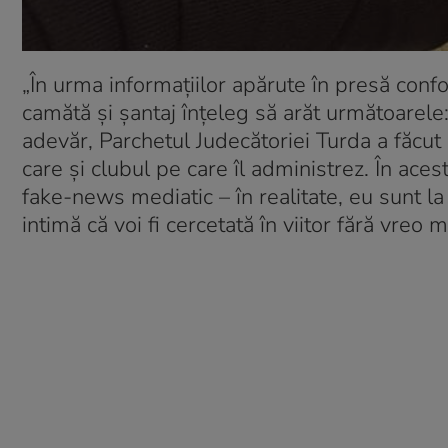
„În urma informaţiilor apărute în presă conf
camătă şi şantaj înţeleg să arăt următoarele:
adevăr, Parchetul Judecătoriei Turda a făcut 
care şi clubul pe care îl administrez. În aces
fake-news mediatic – în realitate, eu sunt 
intimă că voi fi cercetată în viitor fără vreo