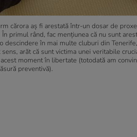
orm cărora aş fi arestată într-un dosar de prox
 În primul rând, fac menţiunea că nu sunt aresta
o descindere în mai multe cluburi din Tenerife,
t sens, arăt că sunt victima unei veritabile cruc
la acest moment în libertate (totodată am convi
 măsură preventivă).