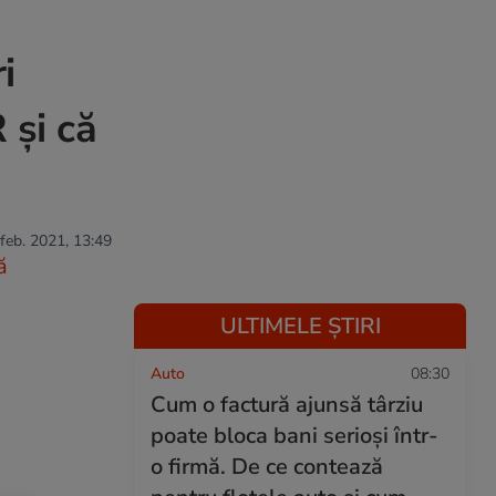
i
 și că
 feb. 2021, 13:49
ă
ULTIMELE ȘTIRI
Auto
08:30
Cum o factură ajunsă târziu
poate bloca bani serioși într-
o firmă. De ce contează