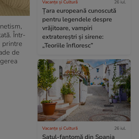
Vacanțe și Cultură
26 iul.
Țara europeană cunoscută
pentru legendele despre
enetism,
vrăjitoare, vampiri
tă. Într-
extratereștri și sirene:
 printre
„Teoriile înfloresc”
iade de
ngerea
Vacanțe și Cultură
26 iul.
Satul-fantomă din Spania