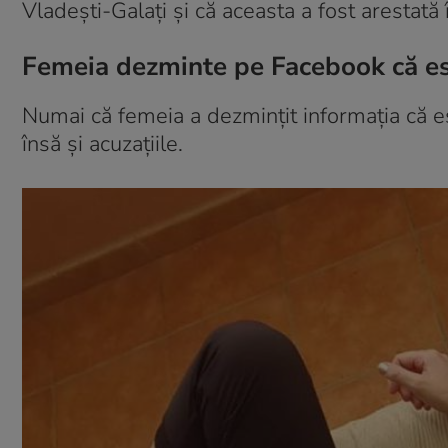
Vladeşti-Galaţi și că aceasta a fost arestat
Femeia dezminte pe Facebook că es
Numai că femeia a dezmințit informația că 
însă și acuzațiile.