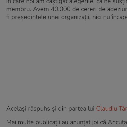
în care noi am câștigat alegerile, că ne susți
membru. Avem 40.000 de cereri de adeziune,
fi președintele unei organizații, nici nu înca
Același răspuhs și din partea lui
Claudiu Târ
Mai multe publicații au anunțat joi că Ancuț