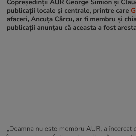
Copreședinții AUR George Simion și Claud
publicații locale și centrale, printre care
G
afaceri, Ancuţa Cârcu, ar fi membru și chia
publicații anunțau că aceasta a fost arest
„Doamna nu este membru AUR, a încercat e