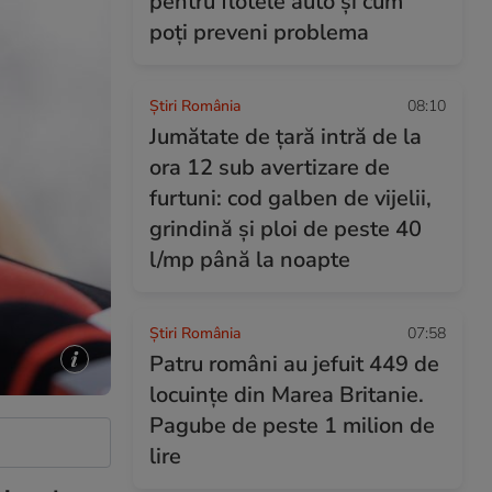
pentru flotele auto și cum
poți preveni problema
Știri România
08:10
Jumătate de țară intră de la
ora 12 sub avertizare de
furtuni: cod galben de vijelii,
grindină și ploi de peste 40
l/mp până la noapte
Știri România
07:58
Patru români au jefuit 449 de
locuințe din Marea Britanie.
Pagube de peste 1 milion de
lire