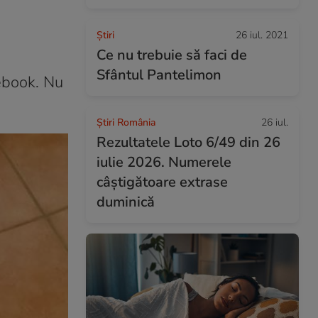
Ştiri
26 iul. 2021
Ce nu trebuie să faci de
Sfântul Pantelimon
ebook. Nu
Știri România
26 iul.
Rezultatele Loto 6/49 din 26
iulie 2026. Numerele
câștigătoare extrase
duminică