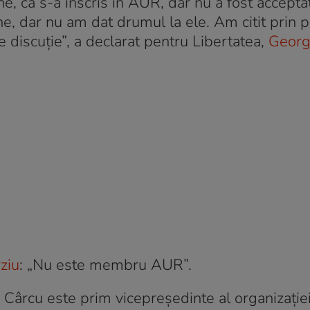
ne, că s-a înscris în AUR, dar nu a fost accepta
 dar nu am dat drumul la ele. Am citit prin p
pe discuție”, a declarat pentru Libertatea,
Georg
ziu
: „Nu este membru AUR”.
a Cârcu este prim vicepreşedinte al organizaţie