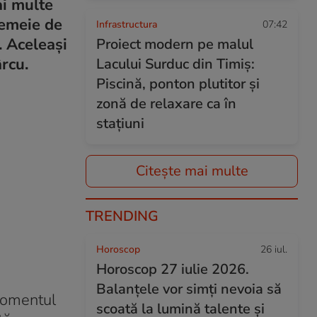
ai multe
 femeie de
Infrastructura
07:42
. Aceleași
Proiect modern pe malul
rcu.
Lacului Surduc din Timiș:
Piscină, ponton plutitor și
zonă de relaxare ca în
stațiuni
Citește mai multe
TRENDING
Horoscop
26 iul.
Horoscop 27 iulie 2026.
Balanțele vor simți nevoia să
momentul
scoată la lumină talente și