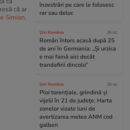
tă ca
înzestrări pe care le folosesc
resă că ar
rar sau deloc
e Simion
.
Știri România
26 iul.
Român întors acasă după 25
de ani în Germania: „Și urzica
e mai faină aici decât
trandafirii dincolo”
Știri România
26 iul.
Ploi torențiale, grindină și
vijelii în 21 de județe. Harta
zonelor vizate luni de
avertizarea meteo ANM cod
i
galben