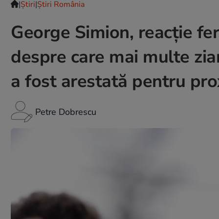
|
Ştiri
|
Știri România
George Simion, reacție fer
despre care mai multe ziar
a fost arestată pentru pr
Petre Dobrescu