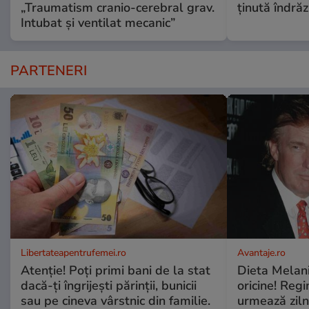
„Traumatism cranio-cerebral grav.
ținută îndră
Intubat și ventilat mecanic”
PARTENERI
Libertateapentrufemei.ro
Avantaje.ro
Atenție! Poți primi bani de la stat
Dieta Melan
dacă-ți îngrijești părinții, bunicii
oricine! Regi
sau pe cineva vârstnic din familie.
urmează zilni