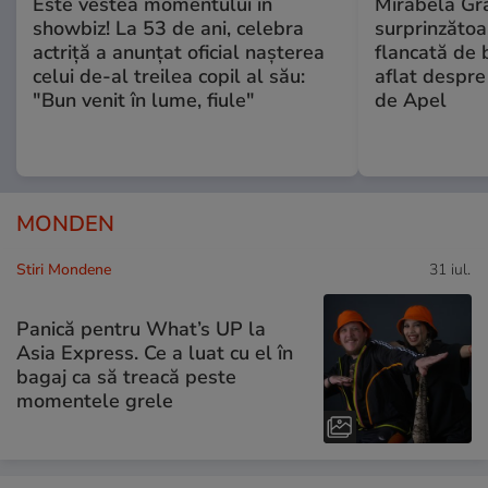
Este vestea momentului în
Mirabela Gră
showbiz! La 53 de ani, celebra
surprinzătoar
actriță a anunțat oficial nașterea
flancată de 
celui de-al treilea copil al său:
aflat despre
"Bun venit în lume, fiule"
de Apel
MONDEN
Stiri Mondene
31 iul.
Panică pentru What’s UP la
Asia Express. Ce a luat cu el în
bagaj ca să treacă peste
momentele grele