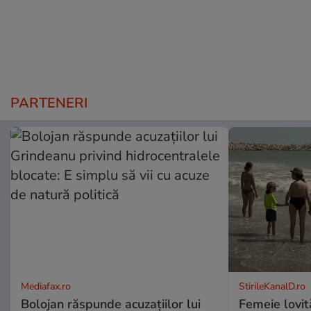
PARTENERI
Mediafax.ro
StirileKanalD.ro
Bolojan răspunde acuzațiilor lui
Femeie lovit