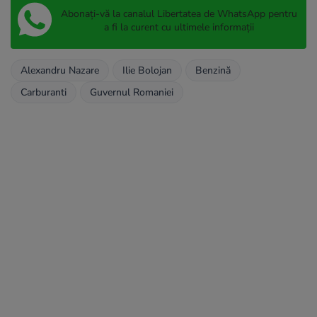
Abonați-vă la canalul Libertatea de WhatsApp pentru
a fi la curent cu ultimele informații
Alexandru Nazare
Ilie Bolojan
Benzină
Carburanti
Guvernul Romaniei