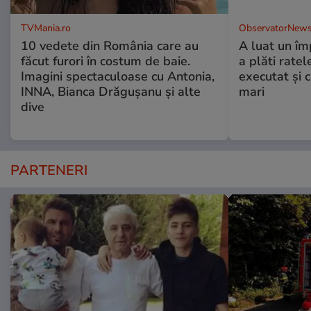
TVMania.ro
ObservatorNews
10 vedete din România care au
A luat un îm
făcut furori în costum de baie.
a plăti ratel
Imagini spectaculoase cu Antonia,
executat şi c
INNA, Bianca Drăgușanu și alte
mari
dive
PARTENERI