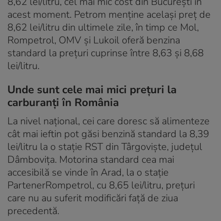
8,62 lei/litru, cel mai mic cost din București în
acest moment. Petrom menține același preț de
8,62 lei/litru din ultimele zile, în timp ce Mol,
Rompetrol, OMV și Lukoil oferă benzina
standard la prețuri cuprinse între 8,63 și 8,68
lei/litru.
Unde sunt cele mai mici prețuri la
carburanți în România
La nivel național, cei care doresc să alimenteze
cât mai ieftin pot găsi benzină standard la 8,39
lei/litru la o stație RST din Târgoviște, județul
Dâmbovița. Motorina standard cea mai
accesibilă se vinde în Arad, la o stație
PartenerRompetrol, cu 8,65 lei/litru, prețuri
care nu au suferit modificări față de ziua
precedentă.