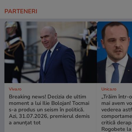
PARTENERI
Viva.ro
Unica.ro
Breaking news! Decizia de ultim
„Trăim într-
moment a lui Ilie Bolojan! Tocmai
mai avem vo
s-a produs un seism în politică.
vederea astf
Azi, 31.07.2026, premierul demis
comportamen
a anunțat tot
critică derap
Rogobete la