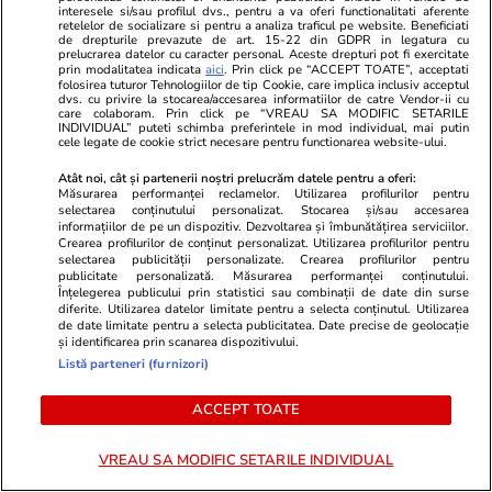
interesele si/sau profilul dvs., pentru a va oferi functionalitati aferente
retelelor de socializare si pentru a analiza traficul pe website. Beneficiati
de drepturile prevazute de art. 15-22 din GDPR in legatura cu
prelucrarea datelor cu caracter personal. Aceste drepturi pot fi exercitate
POLITIC
prin modalitatea indicata
aici
. Prin click pe “ACCEPT TOATE”, acceptati
folosirea tuturor Tehnologiilor de tip Cookie, care implica inclusiv acceptul
dvs. cu privire la stocarea/accesarea informatiilor de catre Vendor-ii cu
Politică
31 iul.
care colaboram. Prin click pe “VREAU SA MODIFIC SETARILE
INDIVIDUAL” puteti schimba preferintele in mod individual, mai putin
Traian Băsescu i-a făcut praf pe
cele legate de cookie strict necesare pentru functionarea website-ului.
guvernanți: „Lumea, dacă vrea
Atât noi, cât și partenerii noștri prelucrăm datele pentru a oferi:
să vadă ce înseamnă să fii
Măsurarea performanței reclamelor. Utilizarea profilurilor pentru
selectarea conținutului personalizat. Stocarea și/sau accesarea
prost, se uită la România”.
informațiilor de pe un dispozitiv. Dezvoltarea și îmbunătățirea serviciilor.
Miniștrii de la Energie, „niște
Crearea profilurilor de conținut personalizat. Utilizarea profilurilor pentru
selectarea publicității personalizate. Crearea profilurilor pentru
panarame”
publicitate personalizată. Măsurarea performanței conținutului.
Înțelegerea publicului prin statistici sau combinații de date din surse
diferite. Utilizarea datelor limitate pentru a selecta conținutul. Utilizarea
de date limitate pentru a selecta publicitatea. Date precise de geolocație
Politică
31 iul.
și identificarea prin scanarea dispozitivului.
Listă parteneri (furnizori)
Traian Băsescu îi cere lui Ilie
ACCEPT TOATE
Bolojan să refacă coaliția cu
PSD: „Trebuie să plătească ce
VREAU SA MODIFIC SETARILE INDIVIDUAL
au stricat”