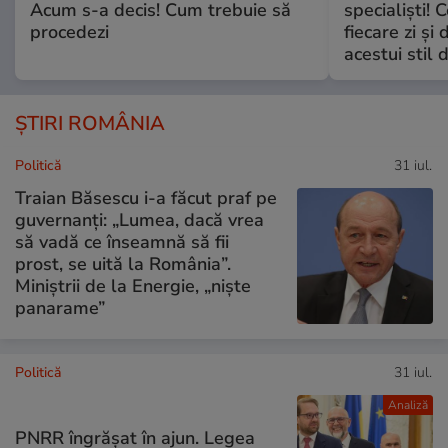
Acum s-a decis! Cum trebuie să
specialiști! 
procedezi
fiecare zi și 
acestui stil 
ȘTIRI ROMÂNIA
Politică
31 iul.
Traian Băsescu i-a făcut praf pe
guvernanți: „Lumea, dacă vrea
să vadă ce înseamnă să fii
prost, se uită la România”.
Miniștrii de la Energie, „niște
panarame”
Politică
31 iul.
Analiză
PNRR îngrășat în ajun. Legea