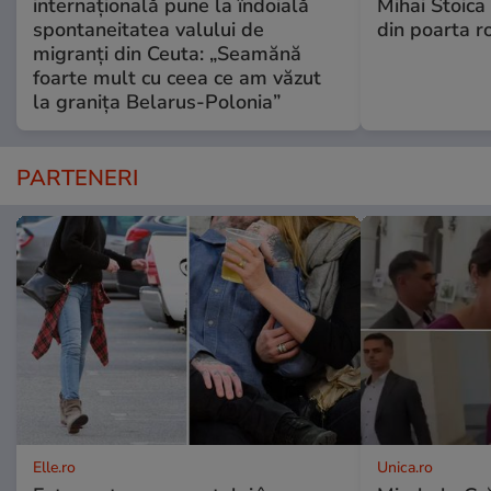
internațională pune la îndoială
Mihai Stoica 
spontaneitatea valului de
din poarta r
migranți din Ceuta: „Seamănă
foarte mult cu ceea ce am văzut
la granița Belarus-Polonia”
PARTENERI
Elle.ro
Unica.ro