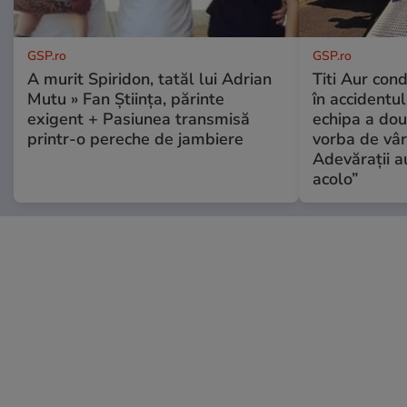
GSP.ro
GSP.ro
A murit Spiridon, tatăl lui Adrian
Titi Aur con
Mutu » Fan Știința, părinte
în accidentul
exigent + Pasiunea transmisă
echipa a dou
printr-o pereche de jambiere
vorba de vâr
Adevărații a
acolo”