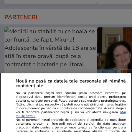
PARTENERI
Nouă ne pasă ca datele tale personale să rămână
confidențiale
Noi și partenerii noștri
596
stocăm și/sau accesăm informații pe
Wowbiz.ro
Redactia.ro
dispozitivul dvs., precum identificatorii cookie unici pentru prelucrarea
datelor cu caracter personal. Puteți accepta sau gestiona preferințele dvs.
Medicii au stabilit cu ce boală se
De ce a fac
făcând clic mai jos, respectiv vă puteți opune utilizării unui interes legitim
confruntă, de fapt, Miruna!
lucru cumplit
în orice moment pe pagina cu politica de confidențialitate. Aceste alegeri
vor fi raportate partenerilor noștri și nu vă vor afecta navigarea.
Mai
Adolescenta în vârstă de 18 ani
timp ce era 
multe detalii
Noi si partenerii nostri (retelele de socializare si agentiile de publicitate
se află în stare gravă, după ce a
partenere, precum si furnizorii nostri de servicii de date analitice)
contractat o bacterie pe litoral
prelucram date pentru a permite website-ului sa functioneze, pentru a
personaliza continutul si anunturile publicitare afisate in functie de