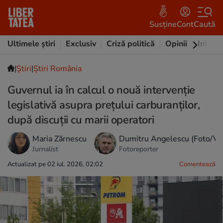
Susține
Cont
Caută
Ultimele știri
Exclusiv
Criză politică
Opinii
Intervi
|
Ştiri
|
Știri România
Guvernul ia în calcul o nouă intervenție
legislativă asupra prețului carburanților,
după discuții cu marii operatori
Maria Zărnescu
Dumitru Angelescu (Foto/Vi
Jurnalist
Fotoreporter
Actualizat pe 02 iul. 2026, 02:02
Comentează