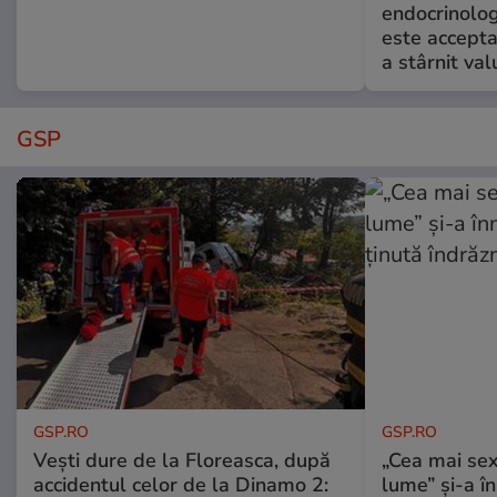
endocrinolog
este accepta
a stârnit valu
GSP
GSP.RO
GSP.RO
Vești dure de la Floreasca, după
„Cea mai sex
accidentul celor de la Dinamo 2:
lume” și-a în