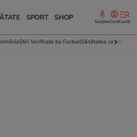
ĂTATE
SPORT
SHOP
Susține
Cont
Caută
Sănătate și Fitness
ce
 culinare
-România
Știri Verificate by Factual
Sănătatea ca stil de vi
 și legume
rea plantelor