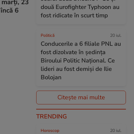
s marți, 23
două Eurofighter Typhoon au
 încă 6
fost ridicate în scurt timp
Politică
20 iul.
Conducerile a 6 filiale PNL au
fost dizolvate în ședința
Biroului Politic Național. Ce
lideri au fost demiși de Ilie
Bolojan
Citește mai multe
TRENDING
Horoscop
20 iul.