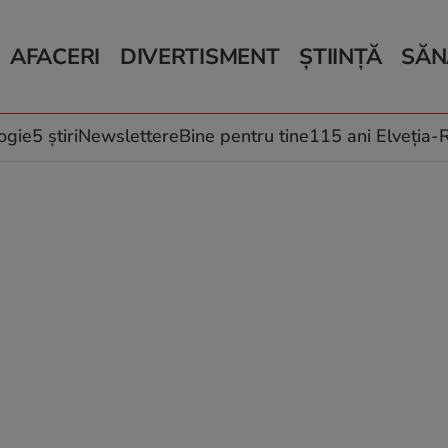
AFACERI
DIVERTISMENT
ȘTIINȚĂ
SĂN
Bani și Afaceri
Monden
Știri Știință
Știri 
Auto
Horoscop
Schimbări climati
Relații
Locuri de muncă
Muzică și Filme
Rețete
ogie
5 știri
Newslettere
Bine pentru tine
115 ani Elveția
Imobiliare.ro
Vacanțe și Cultură
Fructe
eJobs.ro
Îngriji