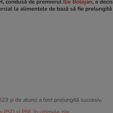
, condusă de premierul
Ilie Bolojan
, a deci
cial la alimentele de bază să fie prelungită
023 și de atunci a fost prelungită succesiv.
e PSD și PNL în ultimele zile
.