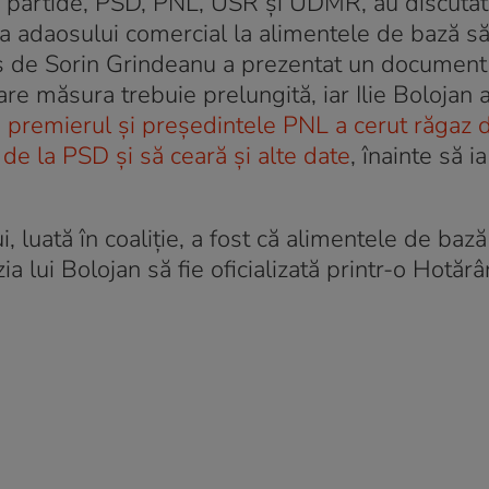
 partide, PSD, PNL, USR și UDMR, au discutat
rea adaosului comercial la alimentele de bază s
us de Sorin Grindeanu a prezentat un document 
re măsura trebuie prelungită, iar Ilie Bolojan 
,
premierul și președintele PNL a cerut răgaz 
e la PSD și să ceară și alte date
, înainte să i
, luată în coaliție, a fost că alimentele de bază
 lui Bolojan să fie oficializată printr-o Hotărâ