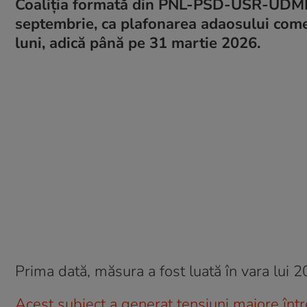
Coaliția formată din PNL-PSD-USR-UDMR
septembrie, ca plafonarea adaosului comer
luni, adică până pe 31 martie 2026.
Prima dată, măsura a fost luată în vara lui 2
Acest subiect a generat tensiuni majore într