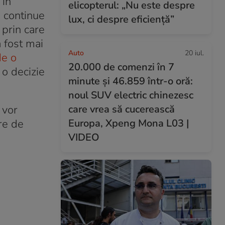
 în
elicopterul: „Nu este despre
ă continue
lux, ci despre eficiență”
prin care
a fost mai
Auto
20 iul.
de o
20.000 de comenzi în 7
a o decizie
minute și 46.859 într-o oră:
noul SUV electric chinezesc
 vor
care vrea să cucerească
re de
Europa, Xpeng Mona L03 |
VIDEO