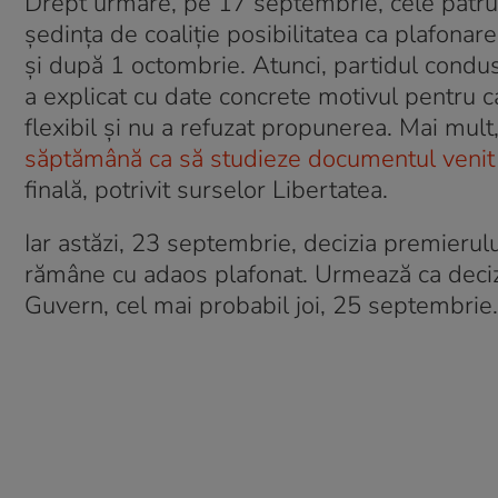
Drept urmare, pe 17 septembrie, cele patru
ședința de coaliție posibilitatea ca plafona
și după 1 octombrie. Atunci, partidul cond
a explicat cu date concrete motivul pentru ca
flexibil și nu a refuzat propunerea. Mai mult
săptămână ca să studieze documentul venit d
finală, potrivit surselor Libertatea.
Iar astăzi, 23 septembrie, decizia premierului
rămâne cu adaos plafonat. Urmează ca decizia
Guvern, cel mai probabil joi, 25 septembrie.