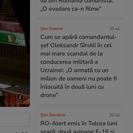
lui din România comunistă:
„O evadare ca-n filme”
Știri Externe
20 iul.
Cum se apără comandantul-
șef Oleksandr Sîrskîi în cel
mai mare scandal de la
conducerea militară a
Ucrainei: „O armată cu un
milion de oameni nu poate fi
înlocuită în două luni cu
drone”
Știri România
20 iul.
RO-Alert emis în Tulcea luni
seară: două avioane F-16 și