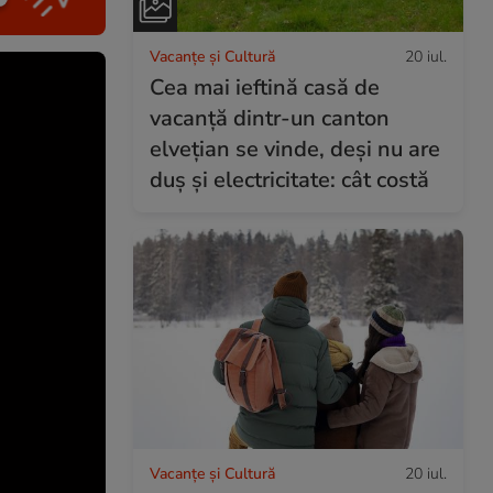
Vacanțe și Cultură
20 iul.
Cea mai ieftină casă de
vacanță dintr-un canton
elvețian se vinde, deși nu are
duș și electricitate: cât costă
Vacanțe și Cultură
20 iul.