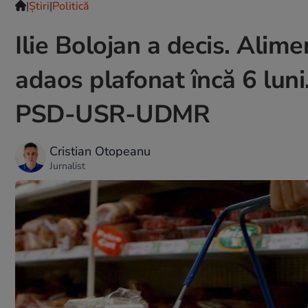
|
Ştiri
|
Politică
Ilie Bolojan a decis. Alim
adaos plafonat încă 6 luni
PSD-USR-UDMR
Cristian Otopeanu
Jurnalist