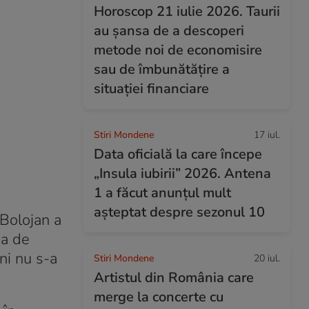
Horoscop 21 iulie 2026. Taurii
au șansa de a descoperi
metode noi de economisire
sau de îmbunătățire a
situației financiare
Stiri Mondene
17 iul.
Data oficială la care începe
„Insula iubirii” 2026. Antena
1 a făcut anunțul mult
așteptat despre sezonul 10
 Bolojan a
ea de
eni nu s-a
Stiri Mondene
20 iul.
Artistul din România care
merge la concerte cu