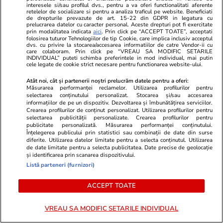
interesele si/sau profilul dvs., pentru a va oferi functionalitati aferente
retelelor de socializare si pentru a analiza traficul pe website. Beneficiati
de drepturile prevazute de art. 15-22 din GDPR in legatura cu
prelucrarea datelor cu caracter personal. Aceste drepturi pot fi exercitate
De ce să nu păstrezi cartofii
prin modalitatea indicata
aici
. Prin click pe “ACCEPT TOATE”, acceptati
folosirea tuturor Tehnologiilor de tip Cookie, care implica inclusiv acceptul
lângă ceapă
dvs. cu privire la stocarea/accesarea informatiilor de catre Vendor-ii cu
care colaboram. Prin click pe “VREAU SA MODIFIC SETARILE
INDIVIDUAL” puteti schimba preferintele in mod individual, mai putin
cele legate de cookie strict necesare pentru functionarea website-ului.
Atât noi, cât și partenerii noștri prelucrăm datele pentru a oferi:
Măsurarea performanței reclamelor. Utilizarea profilurilor pentru
selectarea conținutului personalizat. Stocarea și/sau accesarea
Lifestyle
20 iul.
informațiilor de pe un dispozitiv. Dezvoltarea și îmbunătățirea serviciilor.
Crearea profilurilor de conținut personalizat. Utilizarea profilurilor pentru
selectarea publicității personalizate. Crearea profilurilor pentru
publicitate personalizată. Măsurarea performanței conținutului.
Ce este batch cooking și cum îți
Înțelegerea publicului prin statistici sau combinații de date din surse
poate simplifica mesele
diferite. Utilizarea datelor limitate pentru a selecta conținutul. Utilizarea
de date limitate pentru a selecta publicitatea. Date precise de geolocație
săptămânale
și identificarea prin scanarea dispozitivului.
Listă parteneri (furnizori)
ACCEPT TOATE
Lifestyle
20 iul.
VREAU SA MODIFIC SETARILE INDIVIDUAL