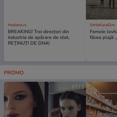
Mediafax.ro
StirileKanalD.ro
BREAKING! Trei directori din
Femeie lovit
industria de apărare de stat,
făcea plajă: „
REȚINUȚI DE DNA!
PROMO