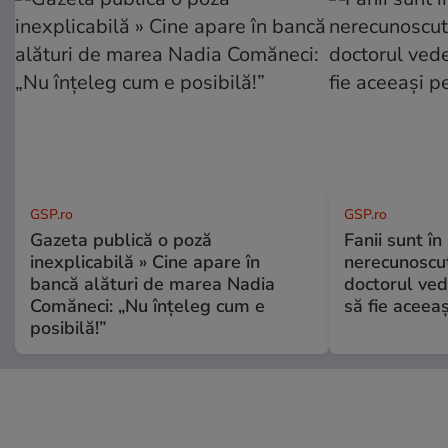
GSP.ro
GSP.ro
Gazeta publică o poză
Fanii sunt în 
inexplicabilă » Cine apare în
nerecunoscut
bancă alături de marea Nadia
doctorul ved
Comăneci: „Nu înțeleg cum e
să fie aceea
posibilă!”