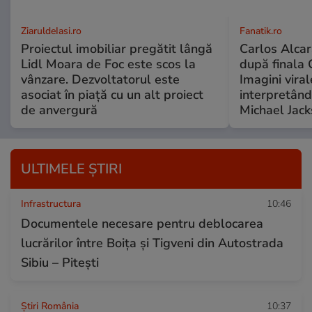
ZiaruldeIasi.ro
Fanatik.ro
Proiectul imobiliar pregătit lângă
Carlos Alcar
Lidl Moara de Foc este scos la
după finala 
vânzare. Dezvoltatorul este
Imagini viral
asociat în piață cu un alt proiect
interpretând
de anvergură
Michael Jac
ULTIMELE ȘTIRI
Infrastructura
10:46
Documentele necesare pentru deblocarea
lucrărilor între Boița și Tigveni din Autostrada
Sibiu – Pitești
Știri România
10:37