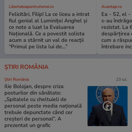
Libertateapentrufemei.ro
Avantaje.ro
Felicitări, Filip! La ce liceu a intrat
Ea - 52, el 
fiul genial al Luminiței Anghel și
s-au îndrăgos
ce note a luat la Evaluarea
rezistat. La 
Națională. Ce a povestit solista
despărțirea 
acum a stârnit un val de reacții
cum a răspu
“Primul pe lista lui de…”
întrebare i
ȘTIRI ROMÂNIA
Știri România
23 iul.
Ilie Bolojan, despre criza
posturilor din sănătate:
„Spitalele cu cheltuieli de
personal peste media națională
trebuie depunctate când cer
creșteri de personal”. A
prezentat un grafic