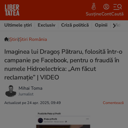
Susține
Cont
Caută
Ultimele știri
Exclusiv
Criză politică
Opinii
Video
|
Ştiri
|
Știri România
Imaginea lui Dragoș Pătraru, folosită într-o
campanie pe Facebook, pentru o fraudă în
numele Hidroelectrica: „Am făcut
reclamație” | VIDEO
Mihai Toma
Jurnalist
Actualizat pe 24 apr. 2025, 09:49
Comentează