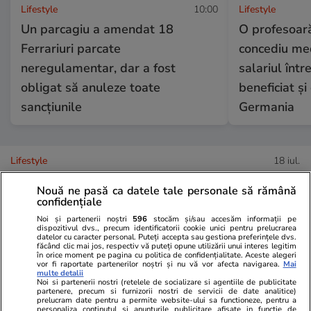
Lifestyle
10:00
Lifestyle
Un parcagiu a amendat 18
O profesoară
Ferrariuri parcate
concediu med
neregulamentar, dar a fost
salariul într
obligat să anuleze toate
beneficiat și 
sancțiunile
Germania
Lifestyle
18 iul.
Nouă ne pasă ca datele tale personale să rămână
confidențiale
Semnele deshidratării și cum să
Noi și partenerii noștri
596
stocăm și/sau accesăm informații pe
o previi
dispozitivul dvs., precum identificatorii cookie unici pentru prelucrarea
datelor cu caracter personal. Puteți accepta sau gestiona preferințele dvs.
făcând clic mai jos, respectiv vă puteți opune utilizării unui interes legitim
în orice moment pe pagina cu politica de confidențialitate. Aceste alegeri
vor fi raportate partenerilor noștri și nu vă vor afecta navigarea.
Mai
multe detalii
Noi si partenerii nostri (retelele de socializare si agentiile de publicitate
partenere, precum si furnizorii nostri de servicii de date analitice)
prelucram date pentru a permite website-ului sa functioneze, pentru a
Lifestyle
17 iul.
personaliza continutul si anunturile publicitare afisate in functie de