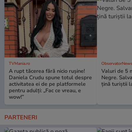
TVMania.ro
ObservatorNews
A rupt tăcerea fără nicio rușine!
Valuri de 5 m
Daniela Crudu spune totul despre
Negre. Salva
activitatea ei de pe platformele
ţină turiştii 
pentru adulți: „Fac ce vreau, e
wow!”
PARTENERI