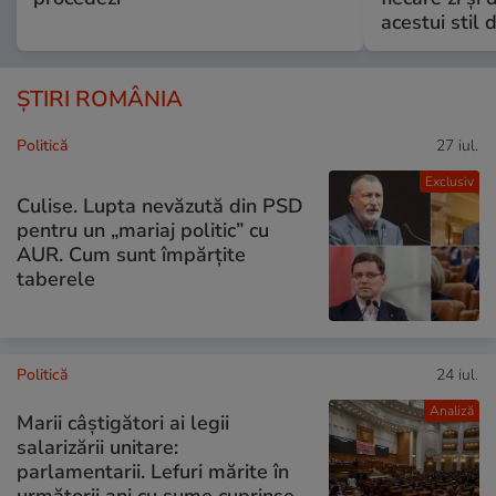
acestui stil 
ȘTIRI ROMÂNIA
Politică
27 iul.
Exclusiv
Culise. Lupta nevăzută din PSD
pentru un „mariaj politic” cu
AUR. Cum sunt împărțite
taberele
Politică
24 iul.
Analiză
Marii câștigători ai legii
salarizării unitare:
parlamentarii. Lefuri mărite în
următorii ani cu sume cuprinse