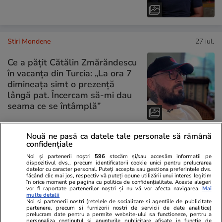
Stiri Mondene
27 iul.
Ce a pățit Cătălin Zmărăndescu
în vacanța din Turcia: „La ora 7
dimineața simt o prezență
lângă pat. Încercam să-mi dau
seama ce se întâmplă”
Nouă ne pasă ca datele tale personale să rămână
confidențiale
PARTENERI
Noi și partenerii noștri
596
stocăm și/sau accesăm informații pe
dispozitivul dvs., precum identificatorii cookie unici pentru prelucrarea
datelor cu caracter personal. Puteți accepta sau gestiona preferințele dvs.
făcând clic mai jos, respectiv vă puteți opune utilizării unui interes legitim
în orice moment pe pagina cu politica de confidențialitate. Aceste alegeri
vor fi raportate partenerilor noștri și nu vă vor afecta navigarea.
Mai
multe detalii
Noi si partenerii nostri (retelele de socializare si agentiile de publicitate
partenere, precum si furnizorii nostri de servicii de date analitice)
prelucram date pentru a permite website-ului sa functioneze, pentru a
personaliza continutul si anunturile publicitare afisate in functie de