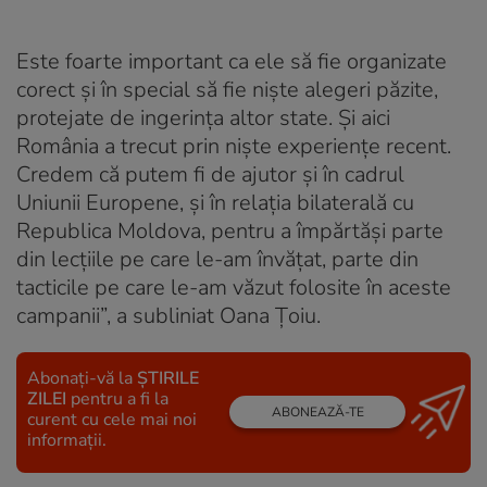
Este foarte important ca ele să fie organizate
corect şi în special să fie nişte alegeri păzite,
protejate de ingerinţa altor state. Şi aici
România a trecut prin nişte experienţe recent.
Credem că putem fi de ajutor şi în cadrul
Uniunii Europene, şi în relaţia bilaterală cu
Republica Moldova, pentru a împărtăşi parte
din lecţiile pe care le-am învăţat, parte din
tacticile pe care le-am văzut folosite în aceste
campanii”, a subliniat Oana Țoiu.
Abonați-vă la
ȘTIRILE
ZILEI
pentru a fi la
ABONEAZĂ-TE
curent cu cele mai noi
informații.