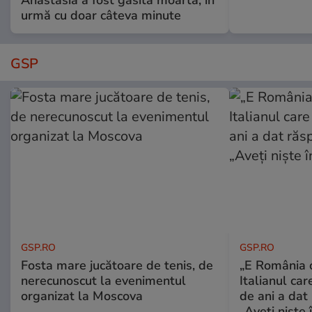
Anastasia a fost găsită moartă, în
urmă cu doar câteva minute
GSP
GSP.RO
GSP.RO
Fosta mare jucătoare de tenis, de
„E România o
nerecunoscut la evenimentul
Italianul car
organizat la Moscova
de ani a dat 
„Aveți niște î