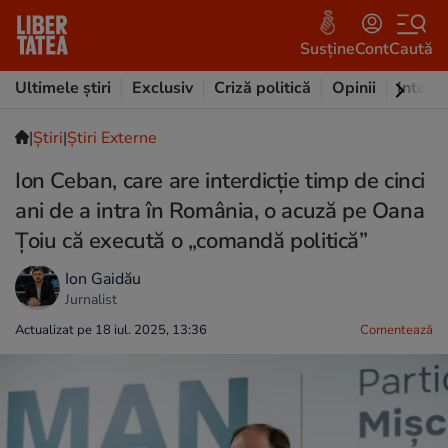
Susține
Cont
Caută
Ultimele știri
Exclusiv
Criză politică
Opinii
Intervi
|
Ştiri
|
Știri Externe
Ion Ceban, care are interdicţie timp de cinci
ani de a intra în România, o acuză pe Oana
Ţoiu că execută o „comandă politică”
Ion Gaidău
Jurnalist
Actualizat pe 18 iul. 2025, 13:36
Comentează