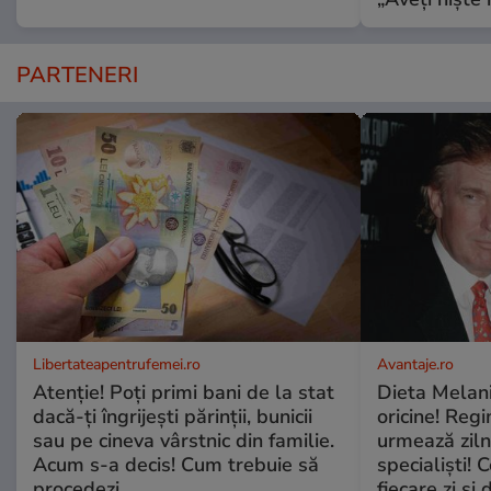
PARTENERI
Libertateapentrufemei.ro
Avantaje.ro
Atenție! Poți primi bani de la stat
Dieta Melan
dacă-ți îngrijești părinții, bunicii
oricine! Regi
sau pe cineva vârstnic din familie.
urmează zilni
Acum s-a decis! Cum trebuie să
specialiști! 
procedezi
fiecare zi și 