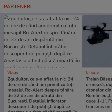
PARTENERI
Viva.ro
Unica.ro
Zguduitor, ce s-a aflat la nici 24
Traian Băses
de ore de când am primit cu toții
urmează, du
mesajul Ro-Alert despre tânăra
dronelor din 
de 22 de ani dispărută din
României: „L
București. Detaliul înfiorător
duce 1-1”. F
descoperit de polițiști după ce
transmis un 