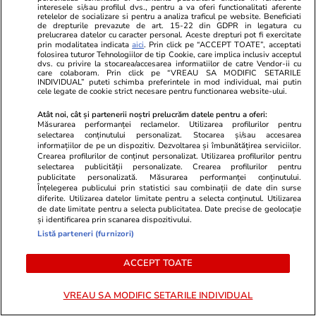
interesele si/sau profilul dvs., pentru a va oferi functionalitati aferente
retelelor de socializare si pentru a analiza traficul pe website. Beneficiati
de drepturile prevazute de art. 15-22 din GDPR in legatura cu
prelucrarea datelor cu caracter personal. Aceste drepturi pot fi exercitate
prin modalitatea indicata
aici
. Prin click pe “ACCEPT TOATE”, acceptati
folosirea tuturor Tehnologiilor de tip Cookie, care implica inclusiv acceptul
dvs. cu privire la stocarea/accesarea informatiilor de catre Vendor-ii cu
care colaboram. Prin click pe “VREAU SA MODIFIC SETARILE
TVMania.ro
ObservatorNews
INDIVIDUAL” puteti schimba preferintele in mod individual, mai putin
cele legate de cookie strict necesare pentru functionarea website-ului.
A rupt tăcerea fără nicio rușine!
Mister total î
Daniela Crudu spune totul despre
luat o bacter
Atât noi, cât și partenerii noștri prelucrăm datele pentru a oferi:
Măsurarea performanței reclamelor. Utilizarea profilurilor pentru
activitatea ei de pe platformele
aparatul ECM
selectarea conținutului personalizat. Stocarea și/sau accesarea
pentru adulți: „Fac ce vreau, e
informațiilor de pe un dispozitiv. Dezvoltarea și îmbunătățirea serviciilor.
Crearea profilurilor de conținut personalizat. Utilizarea profilurilor pentru
wow!”
selectarea publicității personalizate. Crearea profilurilor pentru
publicitate personalizată. Măsurarea performanței conținutului.
Înțelegerea publicului prin statistici sau combinații de date din surse
diferite. Utilizarea datelor limitate pentru a selecta conținutul. Utilizarea
de date limitate pentru a selecta publicitatea. Date precise de geolocație
și identificarea prin scanarea dispozitivului.
Listă parteneri (furnizori)
PARTENERI
ACCEPT TOATE
VREAU SA MODIFIC SETARILE INDIVIDUAL