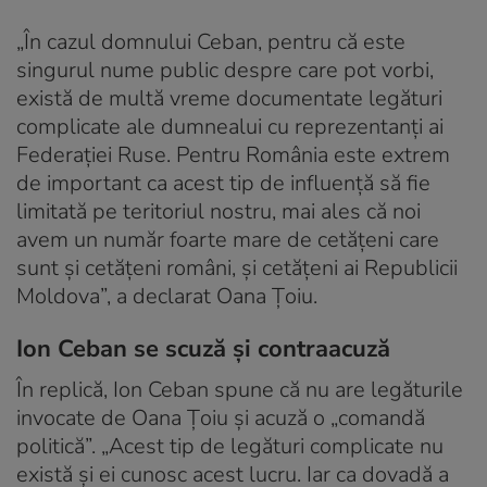
„În cazul domnului Ceban, pentru că este
singurul nume public despre care pot vorbi,
există de multă vreme documentate legături
complicate ale dumnealui cu reprezentanţi ai
Federaţiei Ruse. Pentru România este extrem
de important ca acest tip de influenţă să fie
limitată pe teritoriul nostru, mai ales că noi
avem un număr foarte mare de cetăţeni care
sunt şi cetăţeni români, şi cetăţeni ai Republicii
Moldova”, a declarat Oana Ţoiu.
Ion Ceban se scuză și contraacuză
În replică, Ion Ceban spune că nu are legăturile
invocate de Oana Țoiu și acuză o „comandă
politică”. „Acest tip de legături complicate nu
există şi ei cunosc acest lucru. Iar ca dovadă a