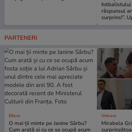
fotbalistului
răspunsul an
surprins!”. 
PARTENERI
Elle.ro
Unica.ro
O mai ții minte pe Janine Sârbu?
Mirabela Gră
Cum arată și cu ce se ocupă acum
surprinzătoar