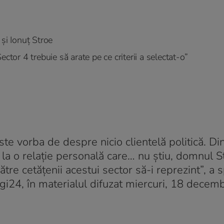
și Ionuț Stroe
ctor 4 trebuie să arate pe ce criterii a selectat-o”
te vorba de despre nicio clientelă politică. Di
 la o relație personală care… nu știu, domnul S
re cetățenii acestui sector să-i reprezint”, a 
gi24, în materialul difuzat miercuri, 18 decemb