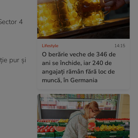
Sector 4
Lifestyle
14:15
O berărie veche de 346 de
ție pur și
ani se închide, iar 240 de
angajați rămân fără loc de
muncă, în Germania