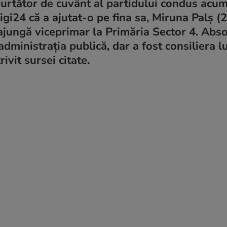
i purtător de cuvânt al partidului condus acu
igi24 că a ajutat-o pe fina sa, Miruna Palș (2
ajungă viceprimar la Primăria Sector 4. Abs
administrația publică, dar a fost consiliera lu
ivit sursei citate.