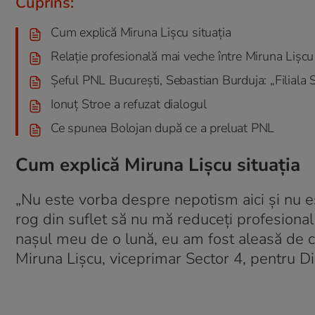
Cuprins:
Cum explică Miruna Lișcu situația
Relație profesională mai veche între Miruna Lișcu 
Șeful PNL București, Sebastian Burduja: „Filiala Se
Ionuț Stroe a refuzat dialogul
Ce spunea Bolojan după ce a preluat PNL
Cum explică Miruna Lișcu situația
„Nu este vorba despre nepotism aici și nu es
rog din suflet să nu mă reduceți profesional
nașul meu de o lună, eu am fost aleasă de căt
Miruna Lișcu, viceprimar Sector 4, pentru Di