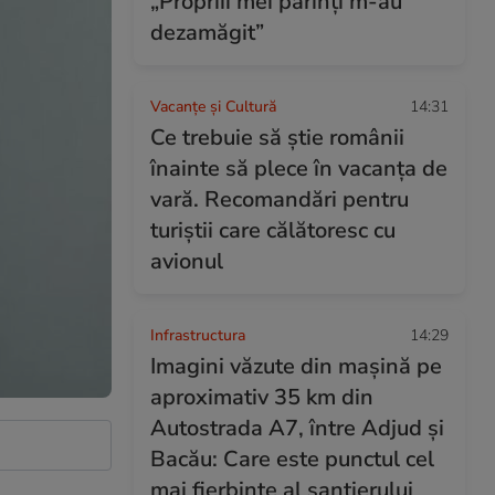
„Propriii mei părinți m-au
dezamăgit”
Vacanțe și Cultură
14:31
Ce trebuie să știe românii
înainte să plece în vacanța de
vară. Recomandări pentru
turiștii care călătoresc cu
avionul
Infrastructura
14:29
Imagini văzute din mașină pe
aproximativ 35 km din
Autostrada A7, între Adjud și
Bacău: Care este punctul cel
mai fierbinte al șantierului