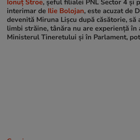
Ionuț Stroe
, șeful filialei PNL Sector 4 ș
interimar de
Ilie Bolojan
, este acuzat de D
devenită Miruna Lișcu după căsătorie, să 
limbi străine, tânăra nu are experiență în 
Ministerul Tineretului și în Parlament, potr