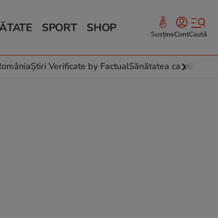
ĂTATE
SPORT
SHOP
Susține
Cont
Caută
Sănătate și Fitness
ce
 culinare
-România
Știri Verificate by Factual
Sănătatea ca stil de vi
 și legume
rea plantelor