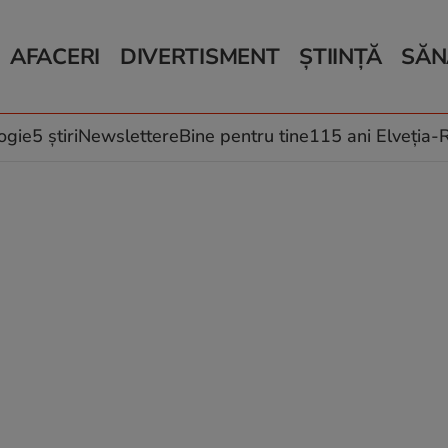
AFACERI
DIVERTISMENT
ȘTIINȚĂ
SĂN
Bani și Afaceri
Monden
Știri Știință
Știri 
Auto
Horoscop
Schimbări climati
Relații
Locuri de muncă
Muzică și Filme
Rețete
ogie
5 știri
Newslettere
Bine pentru tine
115 ani Elveția
Imobiliare.ro
Vacanțe și Cultură
Fructe
eJobs.ro
Îngriji