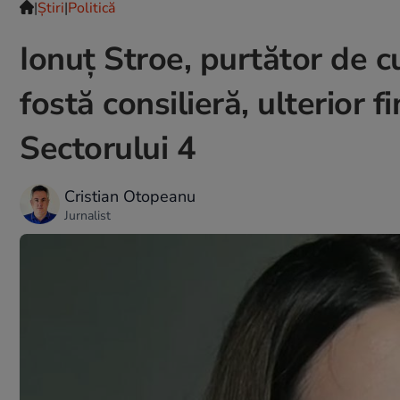
|
Ştiri
|
Politică
Ionuț Stroe, purtător de c
fostă consilieră, ulterior f
Sectorului 4
Cristian Otopeanu
Jurnalist