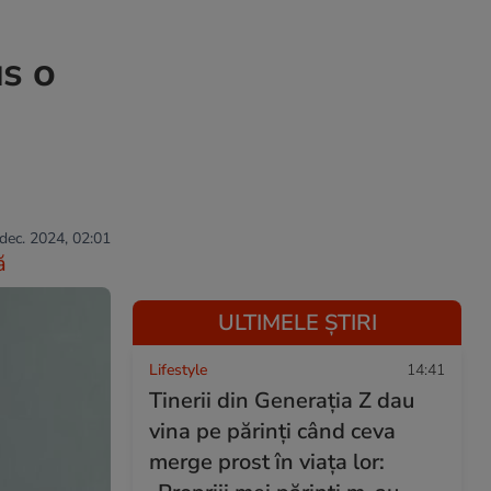
us o
 dec. 2024, 02:01
ă
ULTIMELE ȘTIRI
Lifestyle
14:41
Tinerii din Generația Z dau
vina pe părinți când ceva
merge prost în viața lor: