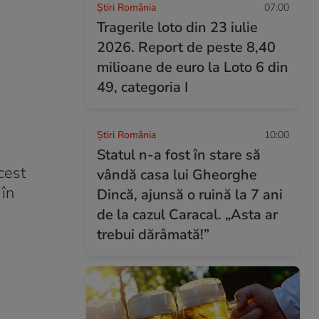
Știri România
07:00
Tragerile loto din 23 iulie
2026. Report de peste 8,40
milioane de euro la Loto 6 din
49, categoria I
Știri România
10:00
Statul n-a fost în stare să
cest
vândă casa lui Gheorghe
 în
Dincă, ajunsă o ruină la 7 ani
de la cazul Caracal. „Asta ar
trebui dărâmată!”