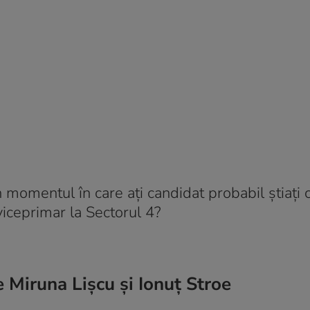
n momentul în care ați candidat probabil știați 
 viceprimar la Sectorul 4?
e Miruna Lișcu și Ionuț Stroe