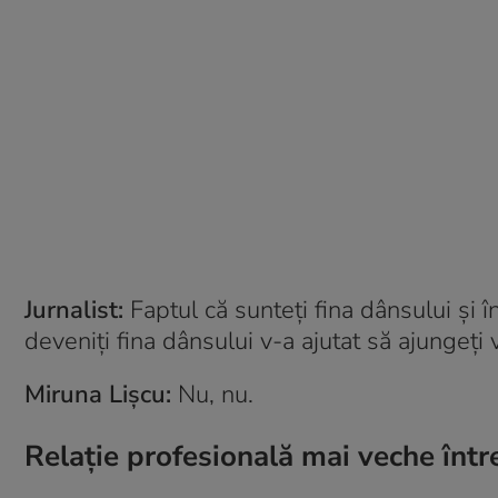
Jurnalist:
Faptul că sunteți fina dânsului și î
deveniți fina dânsului v-a ajutat să ajungeți
Miruna Lișcu:
Nu, nu.
Relație profesională mai veche într