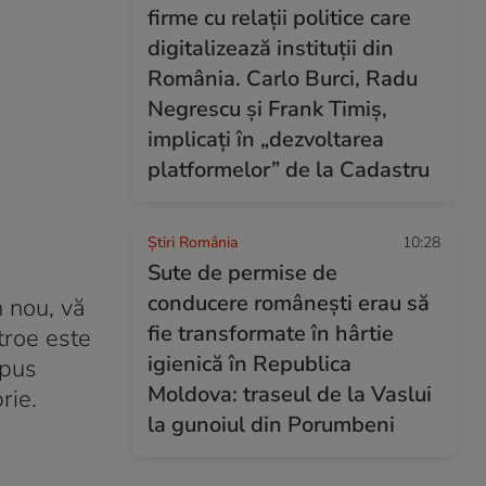
firme cu relații politice care
digitalizează instituții din
România. Carlo Burci, Radu
Negrescu și Frank Timiș,
implicați în „dezvoltarea
platformelor” de la Cadastru
Știri România
10:28
Sute de permise de
conducere românești erau să
n nou, vă
fie transformate în hârtie
troe este
igienică în Republica
spus
Moldova: traseul de la Vaslui
rie.
la gunoiul din Porumbeni