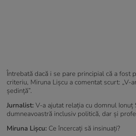
Întrebată dacă i se pare principial că a fost 
criteriu, Miruna Lișcu a comentat scurt: „V-a
ședință”.
Jurnalist:
V-a ajutat relația cu domnul Ionuț 
dumneavoastră inclusiv politică, dar și prof
Miruna Lișcu:
Ce încercați să insinuați?