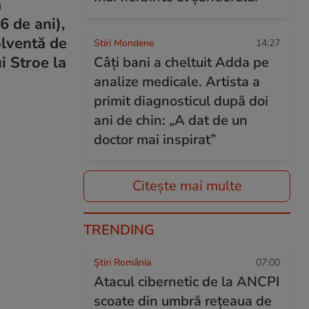
m
6 de ani),
olventă de
Stiri Mondene
14:27
i Stroe la
Câți bani a cheltuit Adda pe
analize medicale. Artista a
primit diagnosticul după doi
ani de chin: „A dat de un
doctor mai inspirat”
Citește mai multe
TRENDING
Știri România
07:00
Atacul cibernetic de la ANCPI
scoate din umbră rețeaua de