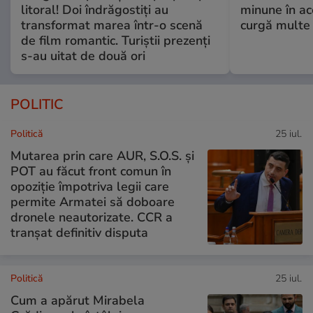
litoral! Doi îndrăgostiți au
minune în a
transformat marea într-o scenă
curgă multe l
de film romantic. Turiștii prezenți
s-au uitat de două ori
POLITIC
Politică
25 iul.
Mutarea prin care AUR, S.O.S. și
POT au făcut front comun în
opoziție împotriva legii care
permite Armatei să doboare
dronele neautorizate. CCR a
tranșat definitiv disputa
Politică
25 iul.
Cum a apărut Mirabela