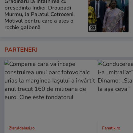
Grădinaru la întâlnirea cu
președinta Indiei, Droupadi
Murmu, la Palatul Cotroceni.
Motivul pentru care a ales o
rochie galbenă
PARTENERI
ZiaruldeIasi.ro
Fanatik.ro