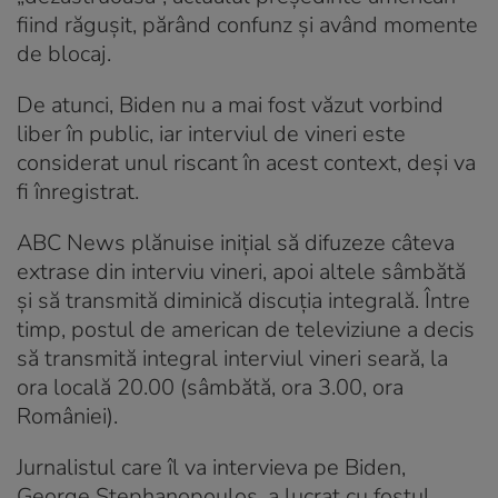
fiind răgușit, părând confunz și având momente
de blocaj.
De atunci, Biden nu a mai fost văzut vorbind
liber în public, iar interviul de vineri este
considerat unul riscant în acest context, deși va
fi înregistrat.
ABC News plănuise inițial să difuzeze câteva
extrase din interviu vineri, apoi altele sâmbătă
și să transmită diminică discuția integrală. Între
timp, postul de american de televiziune a decis
să transmită integral interviul vineri seară, la
ora locală 20.00 (sâmbătă, ora 3.00, ora
României).
Jurnalistul care îl va intervieva pe Biden,
George Stephanopoulos, a lucrat cu fostul