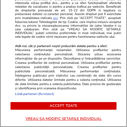
interesele si/sau profilul dvs., pentru a va oferi functionalitati aferente
retelelor de socializare si pentru a analiza traficul pe website. Beneficiati
Vacanțe și Cultură
25 iul.
Horoscop
de drepturile prevazute de art. 15-22 din GDPR in legatura cu
prelucrarea datelor cu caracter personal. Aceste drepturi pot fi exercitate
Compania aeriană Qantas, zbor
Horoscop 26 
prin modalitatea indicata
aici
. Prin click pe “ACCEPT TOATE”, acceptati
folosirea tuturor Tehnologiilor de tip Cookie, care implica inclusiv acceptul
record de 19 ore din Franța în
încep o perio
dvs. cu privire la stocarea/accesarea informatiilor de catre Vendor-ii cu
care colaboram. Prin click pe “VREAU SA MODIFIC SETARILE
INDIVIDUAL” puteti schimba preferintele in mod individual, mai putin
Australia. Ce pățește corpul tău
relația cu su
cele legate de cookie strict necesare pentru functionarea website-ului.
când stai aproape o zi întreagă în
fondul unui
Atât noi, cât și partenerii noștri prelucrăm datele pentru a oferi:
aer
muncă
Măsurarea performanței reclamelor. Utilizarea profilurilor pentru
selectarea conținutului personalizat. Stocarea și/sau accesarea
informațiilor de pe un dispozitiv. Dezvoltarea și îmbunătățirea serviciilor.
Crearea profilurilor de conținut personalizat. Utilizarea profilurilor pentru
selectarea publicității personalizate. Crearea profilurilor pentru
publicitate personalizată. Măsurarea performanței conținutului.
Horoscop
25 iul.
Înțelegerea publicului prin statistici sau combinații de date din surse
Horoscop 26 iulie 2026. Racii
diferite. Utilizarea datelor limitate pentru a selecta conținutul. Utilizarea
de date limitate pentru a selecta publicitatea. Date precise de geolocație
încep o perioadă mai dificilă în
și identificarea prin scanarea dispozitivului.
Listă parteneri (furnizori)
relația cu superiorii, poate și pe
fondul unui volum mai mare de
ACCEPT TOATE
muncă
VREAU SA MODIFIC SETARILE INDIVIDUAL