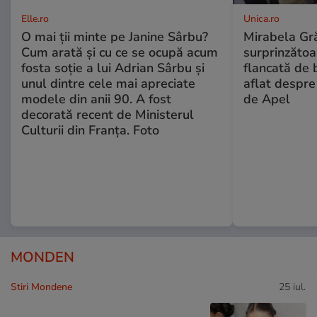
Elle.ro
Unica.ro
O mai ții minte pe Janine Sârbu?
Mirabela Gră
Cum arată și cu ce se ocupă acum
surprinzătoar
fosta soție a lui Adrian Sârbu și
flancată de 
unul dintre cele mai apreciate
aflat despre
modele din anii 90. A fost
de Apel
decorată recent de Ministerul
Culturii din Franța. Foto
MONDEN
Stiri Mondene
25 iul.