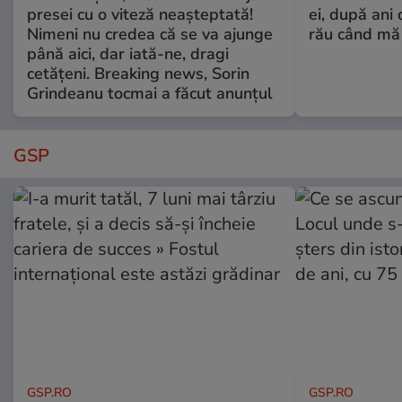
presei cu o viteză neașteptată!
ei, după ani 
Nimeni nu credea că se va ajunge
rău când mă
până aici, dar iată-ne, dragi
cetățeni. Breaking news, Sorin
Grindeanu tocmai a făcut anunțul
GSP
GSP.RO
GSP.RO