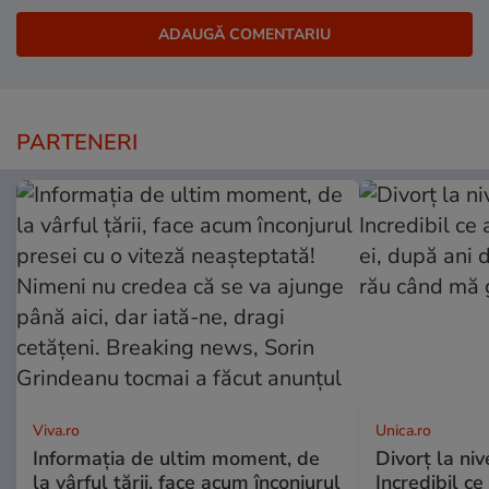
PARTENERI
Viva.ro
Unica.ro
Informația de ultim moment, de
Divorț la nive
la vârful țării, face acum înconjurul
Incredibil ce