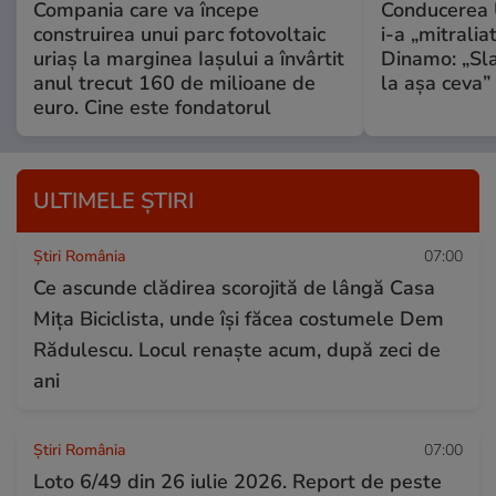
Compania care va începe
Conducerea U
construirea unui parc fotovoltaic
i-a „mitralia
uriaș la marginea Iașului a învârtit
Dinamo: „Sl
anul trecut 160 de milioane de
la așa ceva”
euro. Cine este fondatorul
ULTIMELE ȘTIRI
Știri România
07:00
Ce ascunde clădirea scorojită de lângă Casa
Mița Biciclista, unde își făcea costumele Dem
Rădulescu. Locul renaște acum, după zeci de
ani
Știri România
07:00
Loto 6/49 din 26 iulie 2026. Report de peste