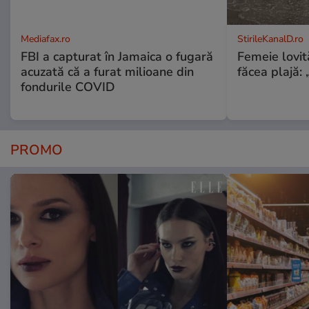
Mediafax.ro
StirileKanalD.ro
FBI a capturat în Jamaica o fugară
Femeie lovit
acuzată că a furat milioane din
făcea plajă: „
fondurile COVID
PROMO