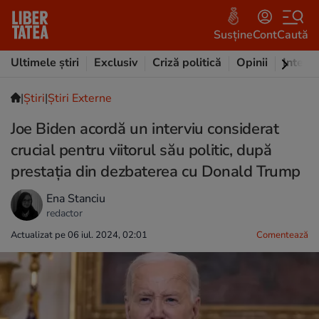
Susține
Cont
Caută
Ultimele știri
Exclusiv
Criză politică
Opinii
Intervi
|
Ştiri
|
Știri Externe
Joe Biden acordă un interviu considerat
crucial pentru viitorul său politic, după
prestația din dezbaterea cu Donald Trump
Ena Stanciu
redactor
Actualizat pe 06 iul. 2024, 02:01
Comentează