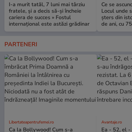
I-a murit tatăl, 7 luni mai târziu
Ce se ascund
fratele, și a decis să-și încheie
Locul unde s-
cariera de succes » Fostul
șters din ist
internațional este astăzi grădinar
de ani, cu 7
PARTENERI
Libertateapentrufemei.ro
Avantaje.ro
Ca la Bollywood! Cum s-a
Ea - 52, el 