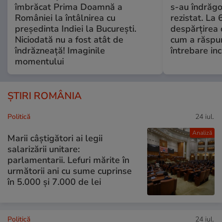
îmbrăcat Prima Doamnă a
s-au îndrăgos
României la întâlnirea cu
rezistat. La 
președinta Indiei la București.
despărțirea 
Niciodată nu a fost atât de
cum a răspu
îndrăzneață! Imaginile
întrebare i
momentului
ȘTIRI ROMÂNIA
Politică
24 iul.
Analiză
Marii câștigători ai legii
salarizării unitare:
parlamentarii. Lefuri mărite în
următorii ani cu sume cuprinse
în 5.000 și 7.000 de lei
Politică
24 iul.