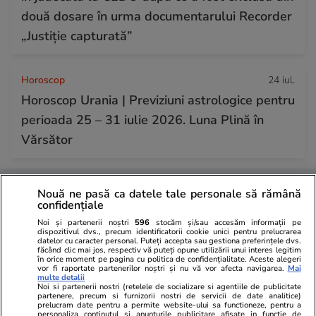
două dosare în urma documentarului Recorder
„Justiție capturată”
Horoscop
24 iul.
Horoscop Urania | Previziuni astrologice pentru
perioada 25 – 31 iulie 2026. Luna Plină în
Vărsător
Nouă ne pasă ca datele tale personale să rămână
confidențiale
Noi și partenerii noștri
596
stocăm și/sau accesăm informații pe
dispozitivul dvs., precum identificatorii cookie unici pentru prelucrarea
datelor cu caracter personal. Puteți accepta sau gestiona preferințele dvs.
făcând clic mai jos, respectiv vă puteți opune utilizării unui interes legitim
în orice moment pe pagina cu politica de confidențialitate. Aceste alegeri
vor fi raportate partenerilor noștri și nu vă vor afecta navigarea.
Mai
multe detalii
Noi si partenerii nostri (retelele de socializare si agentiile de publicitate
partenere, precum si furnizorii nostri de servicii de date analitice)
prelucram date pentru a permite website-ului sa functioneze, pentru a
personaliza continutul si anunturile publicitare afisate in functie de