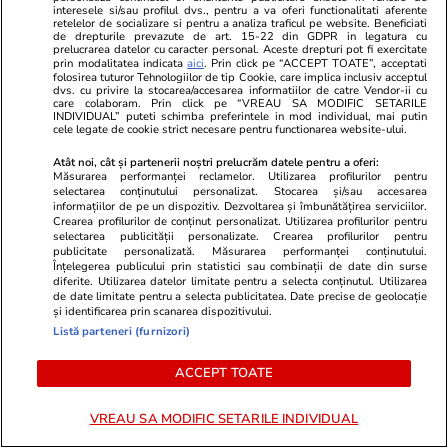
interesele si/sau profilul dvs., pentru a va oferi functionalitati aferente
retelelor de socializare si pentru a analiza traficul pe website. Beneficiati
de drepturile prevazute de art. 15-22 din GDPR in legatura cu
prelucrarea datelor cu caracter personal. Aceste drepturi pot fi exercitate
prin modalitatea indicata
aici
. Prin click pe “ACCEPT TOATE”, acceptati
folosirea tuturor Tehnologiilor de tip Cookie, care implica inclusiv acceptul
dvs. cu privire la stocarea/accesarea informatiilor de catre Vendor-ii cu
care colaboram. Prin click pe “VREAU SA MODIFIC SETARILE
INDIVIDUAL” puteti schimba preferintele in mod individual, mai putin
cele legate de cookie strict necesare pentru functionarea website-ului.
Atât noi, cât și partenerii noștri prelucrăm datele pentru a oferi:
Măsurarea performanței reclamelor. Utilizarea profilurilor pentru
Advertorial
Advertorial
selectarea conținutului personalizat. Stocarea și/sau accesarea
Smart is the new chic: Cum ne
Înscrie-te ac
informațiilor de pe un dispozitiv. Dezvoltarea și îmbunătățirea serviciilor.
Crearea profilurilor de conținut personalizat. Utilizarea profilurilor pentru
ajută tehnologia să ne reinventăm
voucher de 5
selectarea publicității personalizate. Crearea profilurilor pentru
publicitate personalizată. Măsurarea performanței conținutului.
Înțelegerea publicului prin statistici sau combinații de date din surse
diferite. Utilizarea datelor limitate pentru a selecta conținutul. Utilizarea
PARTENERI
de date limitate pentru a selecta publicitatea. Date precise de geolocație
și identificarea prin scanarea dispozitivului.
Listă parteneri (furnizori)
ACCEPT TOATE
VREAU SA MODIFIC SETARILE INDIVIDUAL