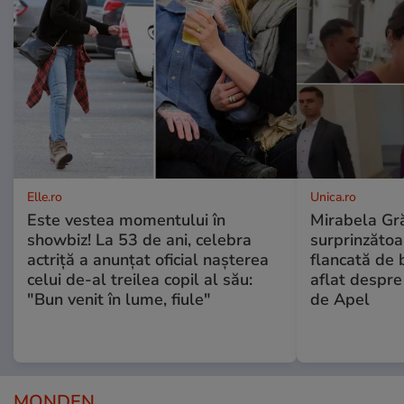
Elle.ro
Unica.ro
Este vestea momentului în
Mirabela Gră
showbiz! La 53 de ani, celebra
surprinzătoar
actriță a anunțat oficial nașterea
flancată de 
celui de-al treilea copil al său:
aflat despre
"Bun venit în lume, fiule"
de Apel
MONDEN