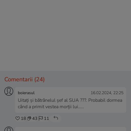
Comentarii
(24)
boierasul
16.02.2024, 22:25
Uitați și bătrânelul șef al SUA ???. Probabil dormea
când a primit vestea morții lui.....
18
43
11