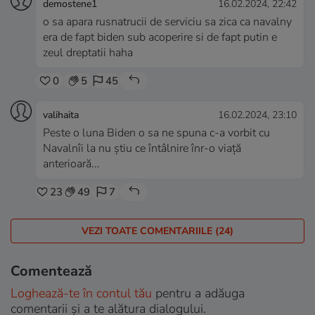
demostene1
16.02.2024, 22:42
o sa apara rusnatrucii de serviciu sa zica ca navalny
era de fapt biden sub acoperire si de fapt putin e
zeul dreptatii haha
0
5
45
valihaita
16.02.2024, 23:10
Peste o luna Biden o sa ne spuna c-a vorbit cu
Navalnîi la nu știu ce întâlnire înr-o viață
anterioară...
23
49
7
VEZI TOATE COMENTARIILE (24)
Comentează
Loghează-te în contul tău
pentru a adăuga
comentarii și a te alătura dialogului.