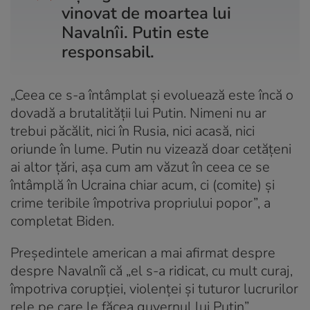
vinovat de moartea lui
Navalnîi. Putin este
responsabil.
„Ceea ce s-a întâmplat și evoluează este încă o
dovadă a brutalității lui Putin. Nimeni nu ar
trebui păcălit, nici în Rusia, nici acasă, nici
oriunde în lume. Putin nu vizează doar cetățeni
ai altor țări, așa cum am văzut în ceea ce se
întâmplă în Ucraina chiar acum, ci (comite) și
crime teribile împotriva propriului popor”, a
completat Biden.
Președintele american a mai afirmat despre
despre Navalnîi că „el s-a ridicat, cu mult curaj,
împotriva corupției, violenței și tuturor lucrurilor
rele pe care le făcea guvernul lui Putin”.