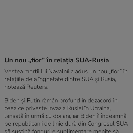
Un nou „fior” în relația SUA-Rusia
Vestea morții lui Navalnîi a adus un nou „fior” în
relațiile deja înghețate dintre SUA și Rusia,
notează Reuters.
Biden și Putin rămân profund în dezacord în
ceea ce privește invazia Rusiei în Ucraina,
lansată în urmă cu doi ani, iar Biden îi îndeamnă
pe republicanii de linie dură din Congresul SUA
să susțină fondurile suplimentare menite să