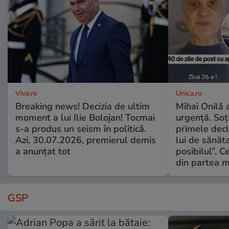
Viva.ro
Unica.ro
Breaking news! Decizia de ultim
Mihai Onilă 
moment a lui Ilie Bolojan! Tocmai
urgență. Soți
s-a produs un seism în politică.
primele decl
Azi, 30.07.2026, premierul demis
lui de sănăta
a anunțat tot
posibilul”. C
din partea m
GSP