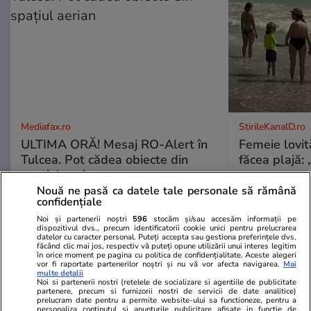
Mediafax.ro
StirileKanalD.ro
ULTIMA ORĂ! Mesaj RO-Alert în
Femeie lovit
Tulcea. Pot cădea obiecte din
făcea plajă: „
spațiul aerian
Nouă ne pasă ca datele tale personale să rămână
confidențiale
Noi și partenerii noștri
596
stocăm și/sau accesăm informații pe
dispozitivul dvs., precum identificatorii cookie unici pentru prelucrarea
datelor cu caracter personal. Puteți accepta sau gestiona preferințele dvs.
făcând clic mai jos, respectiv vă puteți opune utilizării unui interes legitim
PROMO
în orice moment pe pagina cu politica de confidențialitate. Aceste alegeri
vor fi raportate partenerilor noștri și nu vă vor afecta navigarea.
Mai
multe detalii
Noi si partenerii nostri (retelele de socializare si agentiile de publicitate
partenere, precum si furnizorii nostri de servicii de date analitice)
prelucram date pentru a permite website-ului sa functioneze, pentru a
personaliza continutul si anunturile publicitare afisate in functie de