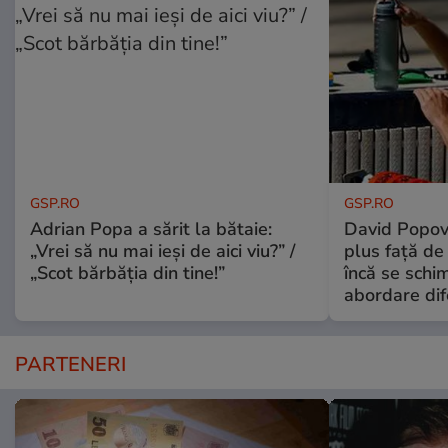
GSP.RO
GSP.RO
Adrian Popa a sărit la bătaie:
David Popovi
„Vrei să nu mai ieși de aici viu?” /
plus față de
„Scot bărbăția din tine!”
încă se schi
abordare dif
PARTENERI