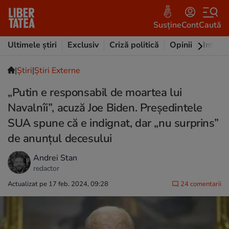
Susține
Cont
Caută
Ultimele știri
Exclusiv
Criză politică
Opinii
Intervi
|
Ştiri
|
Știri Externe
„Putin e responsabil de moartea lui
Navalnîi”, acuză Joe Biden. Președintele
SUA spune că e indignat, dar „nu surprins”
de anunțul decesului
Andrei Stan
redactor
Actualizat pe 17 feb. 2024, 09:28
24 comentarii