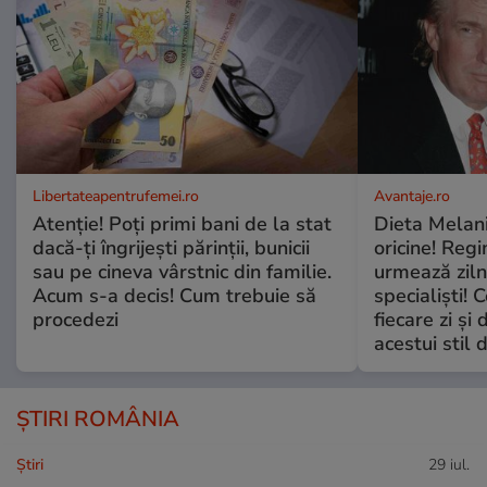
Libertateapentrufemei.ro
Avantaje.ro
Atenție! Poți primi bani de la stat
Dieta Melan
dacă-ți îngrijești părinții, bunicii
oricine! Regi
sau pe cineva vârstnic din familie.
urmează zilni
Acum s-a decis! Cum trebuie să
specialiști! 
procedezi
fiecare zi și 
acestui stil 
ȘTIRI ROMÂNIA
Ştiri
29 iul.