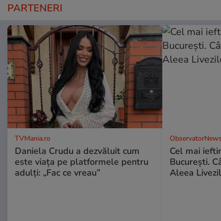
PARTENERI
TVMania.ro
ObservatorNews
Daniela Crudu a dezvăluit cum
Cel mai ieft
este viața pe platformele pentru
Bucureşti. C
adulți: „Fac ce vreau”
Aleea Livezil