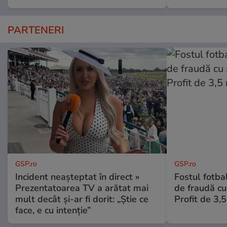
PARTENERI
GSP.ro
GSP.ro
Incident neașteptat în direct »
Fostul fotba
Prezentatoarea TV a arătat mai
de fraudă cu 
mult decât și-ar fi dorit: „Știe ce
Profit de 3,
face, e cu intenție”