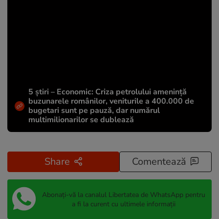
5 știri – Economic: Criza petrolului amenință
buzunarele românilor, veniturile a 400.000 de
bugetari sunt pe pauză, dar numărul
multimilionarilor se dublează
Share
Comentează
Abonați-vă la canalul Libertatea de WhatsApp pentru
a fi la curent cu ultimele informații