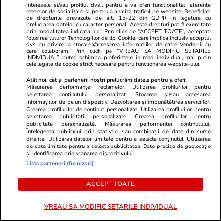
interesele si/sau profilul dvs., pentru a va oferi functionalitati aferente
retelelor de socializare si pentru a analiza traficul pe website. Beneficiati
de drepturile prevazute de art. 15-22 din GDPR in legatura cu
prelucrarea datelor cu caracter personal. Aceste drepturi pot fi exercitate
prin modalitatea indicata
aici
. Prin click pe “ACCEPT TOATE”, acceptati
folosirea tuturor Tehnologiilor de tip Cookie, care implica inclusiv acceptul
dvs. cu privire la stocarea/accesarea informatiilor de catre Vendor-ii cu
care colaboram. Prin click pe “VREAU SA MODIFIC SETARILE
INDIVIDUAL” puteti schimba preferintele in mod individual, mai putin
cele legate de cookie strict necesare pentru functionarea website-ului.
Lifestyle
18:20
Sănătate și Fitn
Atât noi, cât și partenerii noștri prelucrăm datele pentru a oferi:
Măsurarea performanței reclamelor. Utilizarea profilurilor pentru
Avionul care a zburat o zi întreagă
Viața la Urge
selectarea conținutului personalizat. Stocarea și/sau accesarea
informațiilor de pe un dispozitiv. Dezvoltarea și îmbunătățirea serviciilor.
fără să atingă pământul: Airbus
„Trebuie să 
Crearea profilurilor de conținut personalizat. Utilizarea profilurilor pentru
selectarea publicității personalizate. Crearea profilurilor pentru
A350 a parcurs o distanță
nu-i pedepsi
publicitate personalizată. Măsurarea performanței conținutului.
Înțelegerea publicului prin statistici sau combinații de date din surse
impresionantă de 23.075 de
diferite. Utilizarea datelor limitate pentru a selecta conținutul. Utilizarea
kilometri I VIDEO
de date limitate pentru a selecta publicitatea. Date precise de geolocație
și identificarea prin scanarea dispozitivului.
Listă parteneri (furnizori)
ACCEPT TOATE
Lifestyle
26 iul.
VREAU SA MODIFIC SETARILE INDIVIDUAL
Ploaia de meteori Delta