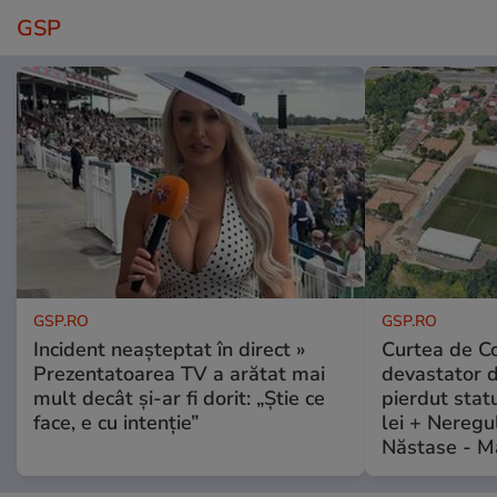
GSP
GSP.RO
GSP.RO
Incident neașteptat în direct »
Curtea de Co
Prezentatoarea TV a arătat mai
devastator 
mult decât și-ar fi dorit: „Știe ce
pierdut stat
face, e cu intenție”
lei + Neregu
Năstase - M