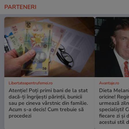
PARTENERI
Libertateapentrufemei.ro
Avantaje.ro
Atenție! Poți primi bani de la stat
Dieta Melan
dacă-ți îngrijești părinții, bunicii
oricine! Regi
sau pe cineva vârstnic din familie.
urmează zilni
Acum s-a decis! Cum trebuie să
specialiști! 
procedezi
fiecare zi și 
acestui stil 