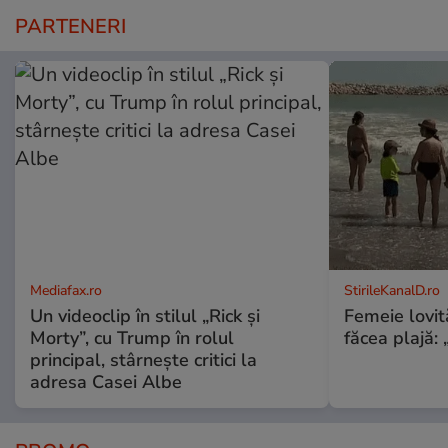
PARTENERI
Mediafax.ro
StirileKanalD.ro
Un videoclip în stilul „Rick și
Femeie lovit
Morty”, cu Trump în rolul
făcea plajă: „
principal, stârnește critici la
adresa Casei Albe