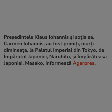
Preşedintele Klaus Iohannis şi soţia sa,
Carmen Iohannis, au fost primiţi, marţi
dimineaţa, la Palatul Imperial din Tokyo, de
Împăratul Japoniei, Naruhito, şi Împărăteasa
Japoniei, Masako, informează
Agerpres
.