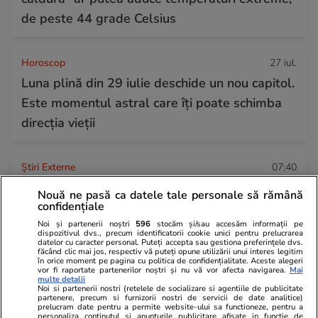
de peste 44 grade Celsius
Horoscop
27 iul.
Luna plină din 29 iulie deschide un nou capitol.
Este momentul astral care îți poate schimba
direcția vieții
Știri Externe
07:40
Un costum de baie obișnuit poate duce la o
Nouă ne pasă ca datele tale personale să rămână
confidențiale
amendă de sute de euro, în Spania:
Noi și partenerii noștri
596
stocăm și/sau accesăm informații pe
„Respectați regula!”
dispozitivul dvs., precum identificatorii cookie unici pentru prelucrarea
datelor cu caracter personal. Puteți accepta sau gestiona preferințele dvs.
făcând clic mai jos, respectiv vă puteți opune utilizării unui interes legitim
în orice moment pe pagina cu politica de confidențialitate. Aceste alegeri
vor fi raportate partenerilor noștri și nu vă vor afecta navigarea.
Mai
multe detalii
Noi si partenerii nostri (retelele de socializare si agentiile de publicitate
partenere, precum si furnizorii nostri de servicii de date analitice)
prelucram date pentru a permite website-ului sa functioneze, pentru a
personaliza continutul si anunturile publicitare afisate in functie de