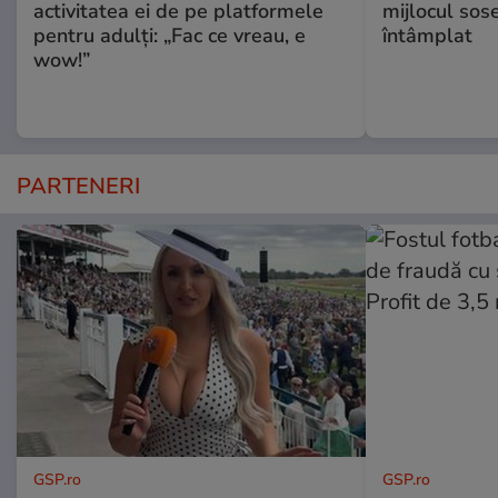
activitatea ei de pe platformele
mijlocul sos
pentru adulți: „Fac ce vreau, e
întâmplat
wow!”
PARTENERI
GSP.ro
GSP.ro