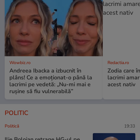
Wowbiz.ro
Redactia.ro
Andreea Ibacka a izbucnit în
Zodia care în
plâns! Ce a emoționat-o până la
lacrimi ama
lacrimi pe vedetă: „Nu-mi mai e
acest nativ
rușine să fiu vulnerabilă”
POLITIC
Politică
19:33
Ilie Bolojan retrage HG-ul pe