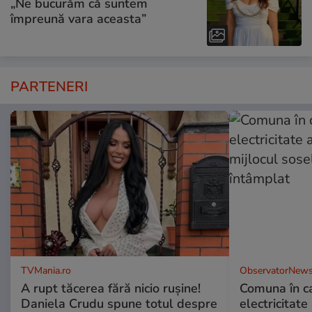
„Ne bucurăm că suntem
împreună vara aceasta”
PARTENERI
TVMania.ro
ObservatorNews
A rupt tăcerea fără nicio rușine!
Comuna în ca
Daniela Crudu spune totul despre
electricitate