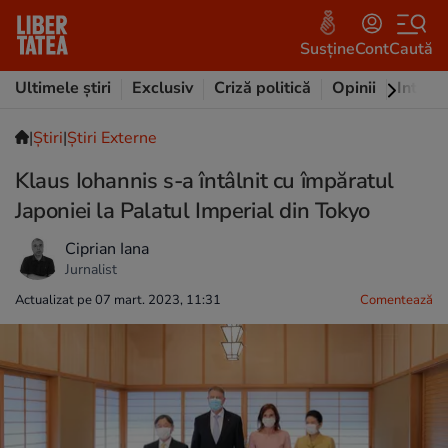
Susține
Cont
Caută
Ultimele știri
Exclusiv
Criză politică
Opinii
Intervi
|
Ştiri
|
Știri Externe
Klaus Iohannis s-a întâlnit cu împăratul
Japoniei la Palatul Imperial din Tokyo
Ciprian Iana
Jurnalist
Actualizat pe 07 mart. 2023, 11:31
Comentează