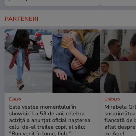
PARTENERI
Elle.ro
Unica.ro
Este vestea momentului în
Mirabela Gră
showbiz! La 53 de ani, celebra
surprinzătoar
actriță a anunțat oficial nașterea
flancată de 
celui de-al treilea copil al său:
aflat despre
"Bun venit în lume, fiule"
de Apel