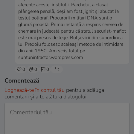
aferente acestei instituții. Parchetul a clasat
plângerea penală, deși am fost jignit și abuzat la
testul poligraf. Procurorii militari DNA sunt o
glumă proastă. Prima instanță a respins cererea de
chemare în judecată pentru că statul securist-mafiot
este mai presus de lege. Bolșevicii din subordinea
lui Predoiu folosesc aceleași metode de intimidare
din anii 1950. Am scris totul pe
suntuninfractor.wordpress.com
0
0
0
Comentează
Loghează-te în contul tău
pentru a adăuga
comentarii și a te alătura dialogului.