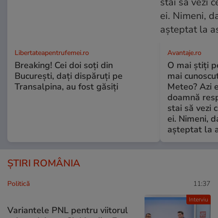
Libertateapentrufemei.ro
Avantaje.ro
Breaking! Cei doi soți din
O mai știți 
București, dați dispăruți pe
mai cunoscu
Transalpina, au fost găsiți
Meteo? Azi e
doamnă respe
stai să vezi 
ei. Nimeni, d
așteptat la 
ȘTIRI ROMÂNIA
Politică
11:37
Interviu
Variantele PNL pentru viitorul