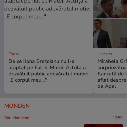
Elle.ro
Unica.ro
De ce Ilona Brezoianu nu l-a
Mirabela Gră
alăptat pe fiul ei, Matei. Actrița a
surprinzătoar
dezvăluit public adevăratul motiv:
flancată de 
„E corpul meu..."
aflat despre
de Apel
MONDEN
Stiri Mondene
17:59