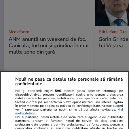
Mediafax.ro
StirileKanalD.ro
ANM anunță un weekend de foc.
Sorin Grinde
Caniculă, furtuni și grindină în mai
lui Veștea
multe zone din țară
Nouă ne pasă ca datele tale personale să rămână
PROMO
confidențiale
Noi și partenerii noștri
596
stocăm și/sau accesăm informații pe
dispozitivul dvs., precum identificatorii cookie unici pentru prelucrarea
datelor cu caracter personal. Puteți accepta sau gestiona preferințele dvs.
făcând clic mai jos, respectiv vă puteți opune utilizării unui interes legitim
în orice moment pe pagina cu politica de confidențialitate. Aceste alegeri
vor fi raportate partenerilor noștri și nu vă vor afecta navigarea.
Mai
multe detalii
Noi si partenerii nostri (retelele de socializare si agentiile de publicitate
partenere, precum si furnizorii nostri de servicii de date analitice)
prelucram date pentru a permite website-ului sa functioneze, pentru a
personaliza continutul si anunturile publicitare afisate in functie de