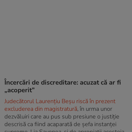
Încercări de discreditare: acuzat că ar fi
„acoperit”
Judecătorul Laurențiu Beșu riscă în prezent
excluderea din magistratură
, în urma unor
dezvăluiri care au pus sub presiune o justiție
descrisă ca fiind acaparată de șefa instanței
supreme, Lia Savonea, și de apropiații acesteia