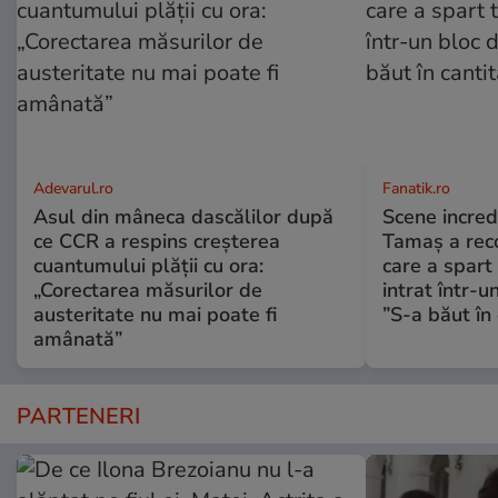
Adevarul.ro
Fanatik.ro
Asul din mâneca dascălilor după
Scene incred
ce CCR a respins creșterea
Tamaș a reco
cuantumului plății cu ora:
care a spart
„Corectarea măsurilor de
intrat într-u
austeritate nu mai poate fi
”S-a băut în 
amânată”
PARTENERI