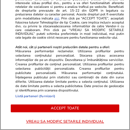
interesele si/sau profilul dvs., pentru a va oferi functionalitati aferente
retelelor de socializare si pentru a analiza traficul pe website. Beneficiati
de drepturile prevazute de art. 15-22 din GDPR in legatura cu
prelucrarea datelor cu caracter personal. Aceste drepturi pot fi exercitate
prin modalitatea indicata
aici
. Prin click pe “ACCEPT TOATE”, acceptati
folosirea tuturor Tehnologiilor de tip Cookie, care implica inclusiv acceptul
dvs. cu privire la stocarea/accesarea informatiilor de catre Vendor-ii cu
care colaboram. Prin click pe “VREAU SA MODIFIC SETARILE
Advertorial
Advertorial
INDIVIDUAL” puteti schimba preferintele in mod individual, mai putin
cele legate de cookie strict necesare pentru functionarea website-ului.
Smart is the new chic: Cum ne
Înscrie-te ac
ajută tehnologia să ne reinventăm
voucher de 5
Atât noi, cât și partenerii noștri prelucrăm datele pentru a oferi:
Măsurarea performanței reclamelor. Utilizarea profilurilor pentru
selectarea conținutului personalizat. Stocarea și/sau accesarea
informațiilor de pe un dispozitiv. Dezvoltarea și îmbunătățirea serviciilor.
PARTENERI
Crearea profilurilor de conținut personalizat. Utilizarea profilurilor pentru
selectarea publicității personalizate. Crearea profilurilor pentru
publicitate personalizată. Măsurarea performanței conținutului.
Înțelegerea publicului prin statistici sau combinații de date din surse
diferite. Utilizarea datelor limitate pentru a selecta conținutul. Utilizarea
de date limitate pentru a selecta publicitatea. Date precise de geolocație
și identificarea prin scanarea dispozitivului.
Listă parteneri (furnizori)
ACCEPT TOATE
VREAU SA MODIFIC SETARILE INDIVIDUAL