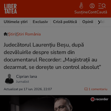
Susține
Cont
Caută
Ultimele știri
Exclusiv
Criză politică
Opinii
Video
|
Ştiri
|
Știri România
Judecătorul Laurențiu Beșu, după
dezvăluirile despre sistem din
documentarul Recorder: „Magistrații au
dezarmat, se dorește un control absolut”
Ciprian Iana
Jurnalist
Actualizat pe 17 iun. 2026, 22:07
1 comentariu