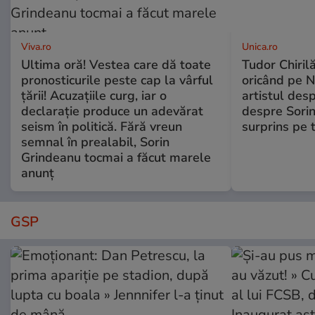
Viva.ro
Unica.ro
Ultima oră! Vestea care dă toate
Tudor Chiril
pronosticurile peste cap la vârful
oricând pe N
țării! Acuzațiile curg, iar o
artistul desp
declarație produce un adevărat
despre Sorin
seism în politică. Fără vreun
surprins pe 
semnal în prealabil, Sorin
Grindeanu tocmai a făcut marele
anunț
GSP