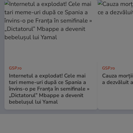
GSP.ro
GSP.ro
Internetul a explodat! Cele mai
Cauza morții
tari meme-uri după ce Spania a
a dezvăluit 
învins-o pe Franța în semifinale »
„Dictatorul” Mbappe a devenit
bebelușul lui Yamal