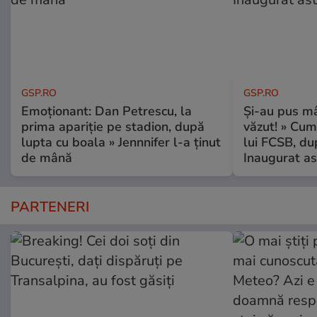
GSP.RO
GSP.RO
Emoționant: Dan Petrescu, la
Și-au pus mâ
prima apariție pe stadion, după
văzut! » Cum
lupta cu boala » Jennnifer l-a ținut
lui FCSB, du
de mână
Inaugurat as
PARTENERI