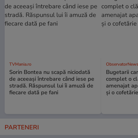
TVMania.ro
ObservatorNews
Sorin Bontea nu scapă niciodată
Bugetarii ca
de aceeași întrebare când iese pe
complet o clă
stradă. Răspunsul lui îi amuză de
amenajat ap
fiecare dată pe fani
și o cofetări
PARTENERI