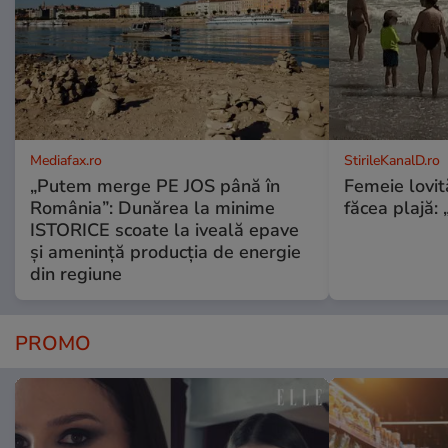
Mediafax.ro
StirileKanalD.ro
„Putem merge PE JOS până în
Femeie lovit
România”: Dunărea la minime
făcea plajă: „
ISTORICE scoate la iveală epave
și amenință producția de energie
din regiune
PROMO