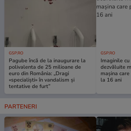
GSP.RO
GSP.RO
Pagube încă de la inaugurare la
Imaginile cu
polivalenta de 25 milioane de
dezvăluite m
euro din România: „Dragi
mașina care 
«specialiști» în vandalism și
la 16 ani
tentative de furt”
PARTENERI