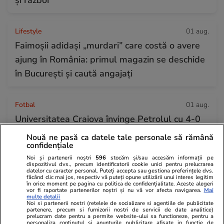
și război
Lifestyle
01 aug.
Faimoșii adidași „murdari” care costă o avere
ajung în România: primul magazin se deschide
în București și caută angajați
Fotbal
01 aug.
Universitatea Craiova învinge Petrolul cu 4-0
în etapa a treia din Superligă. Deschidere de
Nouă ne pasă ca datele tale personale să rămână
confidențiale
scor în secunda 41
Noi și partenerii noștri
596
stocăm și/sau accesăm informații pe
dispozitivul dvs., precum identificatorii cookie unici pentru prelucrarea
datelor cu caracter personal. Puteți accepta sau gestiona preferințele dvs.
făcând clic mai jos, respectiv vă puteți opune utilizării unui interes legitim
Muzică și Filme
01 aug.
în orice moment pe pagina cu politica de confidențialitate. Aceste alegeri
vor fi raportate partenerilor noștri și nu vă vor afecta navigarea.
Mai
Clint Eastwood, critic dur la adresa
multe detalii
Noi si partenerii nostri (retelele de socializare si agentiile de publicitate
Hollywood-ului modern: „Trăim într-o
partenere, precum si furnizorii nostri de servicii de date analitice)
prelucram date pentru a permite website-ului sa functioneze, pentru a
generație de lingușitori”
personaliza continutul si anunturile publicitare afisate in functie de