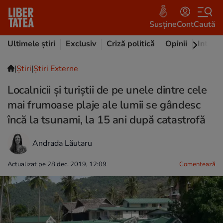
Susține
Cont
Caută
Ultimele știri
Exclusiv
Criză politică
Opinii
Intervi
|
Ştiri
|
Știri Externe
Localnicii și turiștii de pe unele dintre cele
mai frumoase plaje ale lumii se gândesc
încă la tsunami, la 15 ani după catastrofă
Andrada Lăutaru
Actualizat pe 28 dec. 2019, 12:09
Comentează