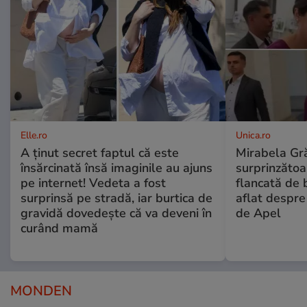
Elle.ro
Unica.ro
A ținut secret faptul că este
Mirabela Gră
însărcinată însă imaginile au ajuns
surprinzătoar
pe internet! Vedeta a fost
flancată de 
surprinsă pe stradă, iar burtica de
aflat despre
gravidă dovedește că va deveni în
de Apel
curând mamă
MONDEN