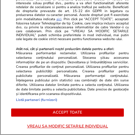
interesele si/sau profilul dvs., pentru a va oferi functionalitati aferente
retelelor de socializare si pentru a analiza traficul pe website. Beneficiati
de drepturile prevazute de art. 15-22 din GDPR in legatura cu
prelucrarea datelor cu caracter personal. Aceste drepturi pot fi exercitate
Citește mai multe
prin modalitatea indicata
aici
. Prin click pe “ACCEPT TOATE”, acceptati
folosirea tuturor Tehnologiilor de tip Cookie, care implica inclusiv acceptul
dvs. cu privire la stocarea/accesarea informatiilor de catre Vendor-ii cu
care colaboram. Prin click pe “VREAU SA MODIFIC SETARILE
INDIVIDUAL” puteti schimba preferintele in mod individual, mai putin
TRENDING
cele legate de cookie strict necesare pentru functionarea website-ului.
Atât noi, cât și partenerii noștri prelucrăm datele pentru a oferi:
Știri România
01 aug.
Măsurarea performanței reclamelor. Utilizarea profilurilor pentru
selectarea conținutului personalizat. Stocarea și/sau accesarea
A murit Florian Luca, reputat profesor de
informațiilor de pe un dispozitiv. Dezvoltarea și îmbunătățirea serviciilor.
matematică. Nicușor Dan: „Sunt uluit! Am fost
Crearea profilurilor de conținut personalizat. Utilizarea profilurilor pentru
selectarea publicității personalizate. Crearea profilurilor pentru
colegi de cameră la lot, în 1985”
publicitate personalizată. Măsurarea performanței conținutului.
Înțelegerea publicului prin statistici sau combinații de date din surse
diferite. Utilizarea datelor limitate pentru a selecta conținutul. Utilizarea
de date limitate pentru a selecta publicitatea. Date precise de geolocație
și identificarea prin scanarea dispozitivului.
Știri Externe
01 aug.
Listă parteneri (furnizori)
Explozie într-un restaurant din centrul
Moscovei, soldată cu morți și răniți. Localul era
ACCEPT TOATE
închis pentru un eveniment privat. Unele surse
VREAU SA MODIFIC SETARILE INDIVIDUAL
spun că un general de top își sărbătorea ziua