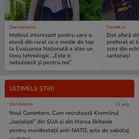
ZiaruldeIasi.ro
Fanatik.ro
Motivul interesant pentru care o
Dat afară di
elevă din rural cu o medie de top
preferat al l
la Evaluarea Națională a ales un
scos din ech
liceu tehnologic. „Este o
cartonaş!
nebuloasă și pentru noi”
ULTIMELE ȘTIRI
Știri Externe
01 aug.
Noul Comintern. Cum recrutează Kremlinul
„socialiști” din SUA și din Marea Britanie
pentru manifestații anti-NATO, acte de sabotaj