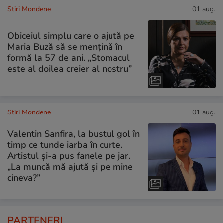
Stiri Mondene
01 aug.
Obiceiul simplu care o ajută pe
Maria Buză să se mențină în
formă la 57 de ani. „Stomacul
este al doilea creier al nostru”
Stiri Mondene
01 aug.
Valentin Sanfira, la bustul gol în
timp ce tunde iarba în curte.
Artistul și-a pus fanele pe jar.
„La muncă mă ajută și pe mine
cineva?”
PARTENERI