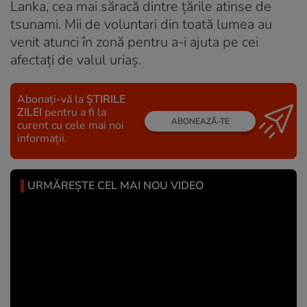
Lanka, cea mai săracă dintre țările atinse de
tsunami. Mii de voluntari din toată lumea au
venit atunci în zonă pentru a-i ajuta pe cei
afectați de valul uriaș.
Abonați-vă la
ȘTIRILE
ZILEI
pentru a fi la
ABONEAZĂ-TE
curent cu cele mai noi
informații.
URMĂREȘTE CEL MAI NOU VIDEO