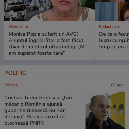
Wowbiz.ro
Redactia.ro
Monica Pop a suferit un AVC!
De ce a fac
Anunțul îngrijorător a fost făcut
lucru cumplit
chiar de medicul oftalmolog: „M-
timp ce era 
am supărat foarte tare”
POLITIC
Politică
01 aug.
Cristian Tudor Popescu: „Nici
măcar o Românie ajunsă
gubernie rusească nu i-ar
deranja”. Pe cine acuză că
blochează PNRR