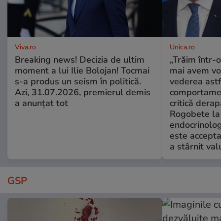
Viva.ro
Unica.ro
Breaking news! Decizia de ultim
„Trăim într-
moment a lui Ilie Bolojan! Tocmai
mai avem vo
s-a produs un seism în politică.
vederea astf
Azi, 31.07.2026, premierul demis
comportamen
a anunțat tot
critică derap
Rogobete la
endocrinolog
este accepta
a stârnit valu
GSP