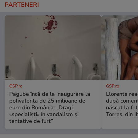
PARTENERI
GSP.ro
GSP.ro
Pagube încă de la inaugurare la
Llorente rea
polivalenta de 25 milioane de
după comenta
euro din România: „Dragi
născut la fot
«specialiști» în vandalism și
Torres, din I
tentative de furt”