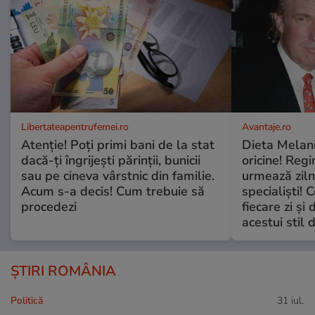
Libertateapentrufemei.ro
Avantaje.ro
Atenție! Poți primi bani de la stat
Dieta Melan
dacă-ți îngrijești părinții, bunicii
oricine! Regi
sau pe cineva vârstnic din familie.
urmează zilni
Acum s-a decis! Cum trebuie să
specialiști! 
procedezi
fiecare zi și 
acestui stil 
ȘTIRI ROMÂNIA
Politică
31 iul.