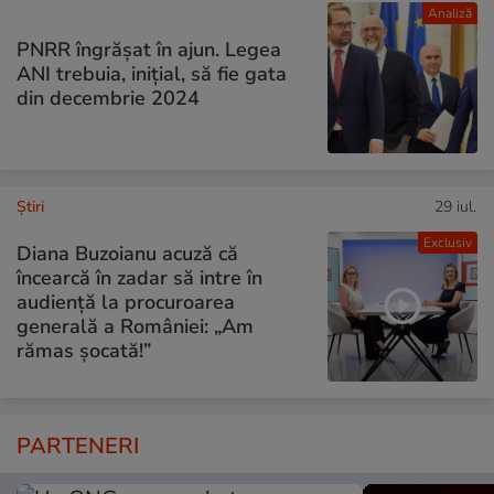
Analiză
PNRR îngrășat în ajun. Legea
ANI trebuia, inițial, să fie gata
din decembrie 2024
Ştiri
29 iul.
Exclusiv
Diana Buzoianu acuză că
încearcă în zadar să intre în
audiență la procuroarea
generală a României: „Am
rămas șocată!”
PARTENERI