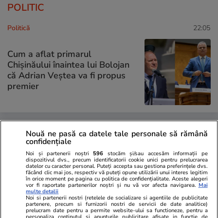
POLITIC
Politică
22:05
Cum a aflat primarul
Chișinăului înaintea lui Bolojan
că Adrian Veștea va fi propus
premier
Politică
19:35
Nouă ne pasă ca datele tale personale să rămână
confidențiale
Florin Manole spune în ce
Noi și partenerii noștri
596
stocăm și/sau accesăm informații pe
dispozitivul dvs., precum identificatorii cookie unici pentru prelucrarea
condiții va vota PSD legea
datelor cu caracter personal. Puteți accepta sau gestiona preferințele dvs.
făcând clic mai jos, respectiv vă puteți opune utilizării unui interes legitim
salarizării în Parlament: „Nimeni
în orice moment pe pagina cu politica de confidențialitate. Aceste alegeri
să nu piardă la venituri”
vor fi raportate partenerilor noștri și nu vă vor afecta navigarea.
Mai
multe detalii
Noi si partenerii nostri (retelele de socializare si agentiile de publicitate
partenere, precum si furnizorii nostri de servicii de date analitice)
prelucram date pentru a permite website-ului sa functioneze, pentru a
personaliza continutul si anunturile publicitare afisate in functie de