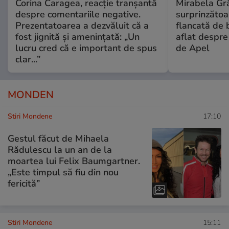
Corina Caragea, reacție tranșantă
Mirabela Gră
despre comentariile negative.
surprinzătoar
Prezentatoarea a dezvăluit că a
flancată de 
fost jignită și amenințată: „Un
aflat despre
lucru cred că e important de spus
de Apel
clar...”
MONDEN
Stiri Mondene
17:10
Gestul făcut de Mihaela
Rădulescu la un an de la
moartea lui Felix Baumgartner.
„Este timpul să fiu din nou
fericită”
Stiri Mondene
15:11