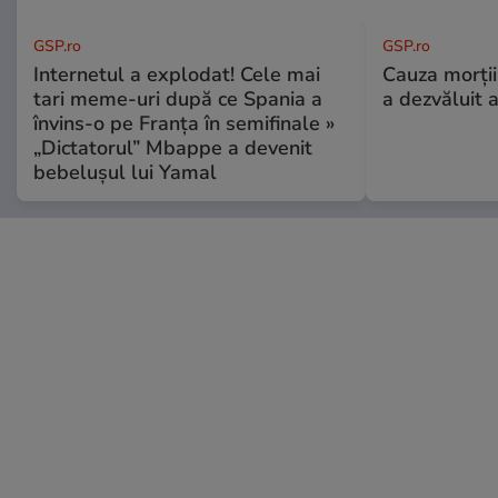
GSP.ro
GSP.ro
Internetul a explodat! Cele mai
Cauza morții
tari meme-uri după ce Spania a
a dezvăluit 
învins-o pe Franța în semifinale »
„Dictatorul” Mbappe a devenit
bebelușul lui Yamal