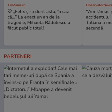
TVMania.ro
ObservatorNews
🤍 „Felix și-a dorit asta, în caz
"Am rămas şo
că…” La exact un an de la
accidentului 
tragedie, Mihaela Rădulescu a
Tatiana a mur
făcut public totul!
secundă
PARTENERI