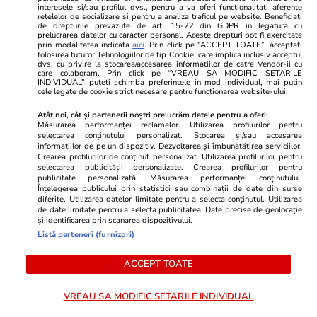
interesele si/sau profilul dvs., pentru a va oferi functionalitati aferente
retelelor de socializare si pentru a analiza traficul pe website. Beneficiati
PARTENERI
de drepturile prevazute de art. 15-22 din GDPR in legatura cu
prelucrarea datelor cu caracter personal. Aceste drepturi pot fi exercitate
prin modalitatea indicata
aici
. Prin click pe “ACCEPT TOATE”, acceptati
folosirea tuturor Tehnologiilor de tip Cookie, care implica inclusiv acceptul
dvs. cu privire la stocarea/accesarea informatiilor de catre Vendor-ii cu
care colaboram. Prin click pe “VREAU SA MODIFIC SETARILE
INDIVIDUAL” puteti schimba preferintele in mod individual, mai putin
cele legate de cookie strict necesare pentru functionarea website-ului.
Atât noi, cât și partenerii noștri prelucrăm datele pentru a oferi:
Măsurarea performanței reclamelor. Utilizarea profilurilor pentru
selectarea conținutului personalizat. Stocarea și/sau accesarea
informațiilor de pe un dispozitiv. Dezvoltarea și îmbunătățirea serviciilor.
Crearea profilurilor de conținut personalizat. Utilizarea profilurilor pentru
selectarea publicității personalizate. Crearea profilurilor pentru
publicitate personalizată. Măsurarea performanței conținutului.
Înțelegerea publicului prin statistici sau combinații de date din surse
diferite. Utilizarea datelor limitate pentru a selecta conținutul. Utilizarea
ZiaruldeIasi.ro
Fanatik.ro
de date limitate pentru a selecta publicitatea. Date precise de geolocație
și identificarea prin scanarea dispozitivului.
Proiectul imobiliar pregătit lângă
Cine este spo
Listă parteneri (furnizori)
Lidl Moara de Foc este scos la
înnebunit pe 
vânzare. Dezvoltatorul este
Imaginile cu
ACCEPT TOATE
asociat în piață cu un alt proiect
costum de ba
de anvergură
VREAU SA MODIFIC SETARILE INDIVIDUAL