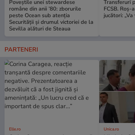
Poveștile unei stewardese
Transferuri 
române din anii ’80: zborurile
FCSB. Roș-al
peste Ocean sub atenția
jucători: „V
Securității și drumul victoriei de la
Sevilla alături de Steaua
PARTENERI
Elle.ro
Unica.ro