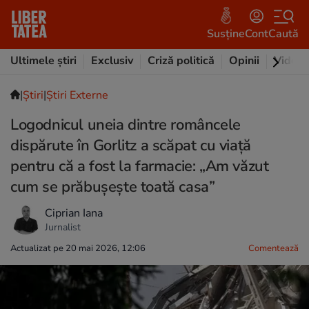
Susține
Cont
Caută
Ultimele știri
Exclusiv
Criză politică
Opinii
Video
|
Ştiri
|
Știri Externe
Logodnicul uneia dintre româncele
dispărute în Gorlitz a scăpat cu viață
pentru că a fost la farmacie: „Am văzut
cum se prăbușește toată casa”
Ciprian Iana
Jurnalist
Actualizat pe 20 mai 2026, 12:06
Comentează