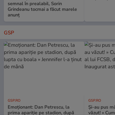
semnal în prealabil, Sorin
Grindeanu tocmai a făcut marele
anunț
GSP
GSP.RO
GSP.RO
Emoționant: Dan Petrescu, la
Și-au pus mâ
prima apariție pe stadion, după
văzut! » Cum