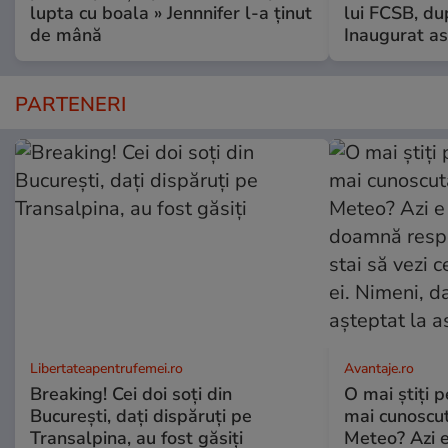
lupta cu boala » Jennnifer l-a ținut
lui FCSB, du
de mână
Inaugurat as
PARTENERI
Libertateapentrufemei.ro
Avantaje.ro
Breaking! Cei doi soți din
O mai știți 
București, dați dispăruți pe
mai cunoscu
Transalpina, au fost găsiți
Meteo? Azi e