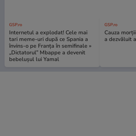
GSP.ro
GSP.ro
Internetul a explodat! Cele mai
Cauza morții
tari meme-uri după ce Spania a
a dezvăluit 
învins-o pe Franța în semifinale »
„Dictatorul” Mbappe a devenit
bebelușul lui Yamal