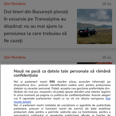
Știri România
16 iul.
Doi tineri din București plecați
în excursie pe Transalpina au
dispărut: nu au mai ajuns la
pensiunea la care trebuiau să
fie cazați
Știri România
16 iul.
Nouă ne pasă ca datele tale personale să rămână
Atac cibernetic masiv în
confidențiale
România: și aplicația Achiziții
Noi și partenerii noștri
596
stocăm și/sau accesăm informații pe
dispozitivul dvs., precum identificatorii cookie unici pentru prelucrarea
Beneficiari Privați este blocată
datelor cu caracter personal. Puteți accepta sau gestiona preferințele dvs.
făcând clic mai jos, respectiv vă puteți opune utilizării unui interes legitim
în orice moment pe pagina cu politica de confidențialitate. Aceste alegeri
vor fi raportate partenerilor noștri și nu vă vor afecta navigarea.
Mai
multe detalii
Noi si partenerii nostri (retelele de socializare si agentiile de publicitate
partenere, precum si furnizorii nostri de servicii de date analitice)
Știri România
16 iul.
prelucram date pentru a permite website-ului sa functioneze, pentru a
personaliza continutul si anunturile publicitare afisate in functie de