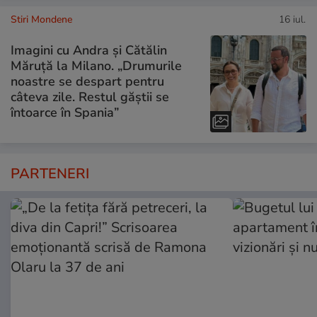
Stiri Mondene
16 iul.
Imagini cu Andra și Cătălin
Măruță la Milano. „Drumurile
noastre se despart pentru
câteva zile. Restul găștii se
întoarce în Spania”
PARTENERI