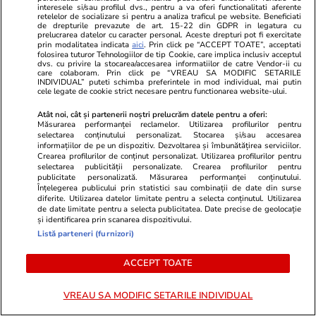
Ce spun miniștrii Economiei și
interesele si/sau profilul dvs., pentru a va oferi functionalitati aferente
retelelor de socializare si pentru a analiza traficul pe website. Beneficiati
Apărării, după ce Rheinmetall
de drepturile prevazute de art. 15-22 din GDPR in legatura cu
prelucrarea datelor cu caracter personal. Aceste drepturi pot fi exercitate
nu a depus ofertă de preluare a
prin modalitatea indicata
aici
. Prin click pe “ACCEPT TOATE”, acceptati
folosirea tuturor Tehnologiilor de tip Cookie, care implica inclusiv acceptul
dvs. cu privire la stocarea/accesarea informatiilor de catre Vendor-ii cu
Șantierului Naval Damen
care colaboram. Prin click pe “VREAU SA MODIFIC SETARILE
INDIVIDUAL” puteti schimba preferintele in mod individual, mai putin
Mangalia
cele legate de cookie strict necesare pentru functionarea website-ului.
Atât noi, cât și partenerii noștri prelucrăm datele pentru a oferi:
Măsurarea performanței reclamelor. Utilizarea profilurilor pentru
Știri România
16 iul.
selectarea conținutului personalizat. Stocarea și/sau accesarea
informațiilor de pe un dispozitiv. Dezvoltarea și îmbunătățirea serviciilor.
Crearea profilurilor de conținut personalizat. Utilizarea profilurilor pentru
S-a redeschis Castelul Teleki:
selectarea publicității personalizate. Crearea profilurilor pentru
publicitate personalizată. Măsurarea performanței conținutului.
„Comoara Mureșului” care
Înțelegerea publicului prin statistici sau combinații de date din surse
diferite. Utilizarea datelor limitate pentru a selecta conținutul. Utilizarea
măsoară timpul în 52 de
de date limitate pentru a selecta publicitatea. Date precise de geolocație
și identificarea prin scanarea dispozitivului.
camere și 365 de ferestre
Listă parteneri (furnizori)
ACCEPT TOATE
Opinii
16 iul.
VREAU SA MODIFIC SETARILE INDIVIDUAL
Fundament pentru un nou