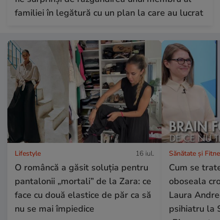
familiei în legătură cu un plan la care au lucrat
Lifestyle
16 iul.
Sănătate și Fitn
O româncă a găsit soluția pentru
Cum se trate
pantalonii „mortali” de la Zara: ce
oboseala cron
face cu două elastice de păr ca să
Laura Andree
nu se mai împiedice
psihiatru la 