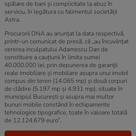
spălare de bani şi complicitate la abuz în
serviciu, în legătura cu falimentul societăţii
Astra.
Procurorii DNA au anunţat la data respectivă,
printr-un comunicat de presă, că „au încuviinţat
cererea inculpatului Adamescu Dan de
constituire a cauţiunii în limita sumei
40.000.000 lei, prin depunerea de garanţii
reale imobiliare şi mobiliare asupra unui imobil
compus din teren (14.065 mp) şi două corpuri
de clădire (5.197 mp şi 4.931 mp), situate în
municipiul Bucureşti şi asupra mai multor
bunuri mobile constând în echipamente
tehnologice tipografice, toate în valoare totală
de 12.124.679 euro”.