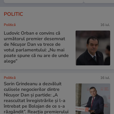
POLITIC
Politică
16 iul.
Ludovic Orban e convins că
următorul premier desemnat
de Nicușor Dan va trece de
votul parlamentului: „Nu mai
poate spune că nu are de unde
alege”
Politică
16 iul.
Sorin Grindeanu a dezvăluit
culisele negocierilor dintre
Nicușor Dan și partide: „A
reascultat înregistrările și l-a
întrebat pe Bolojan de ce s-a
răzgândit”. Reacția premierului