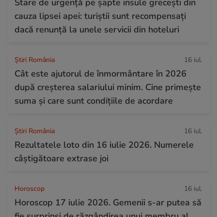
Stare de urgență pe șapte insule grecești din
cauza lipsei apei: turiștii sunt recompensați
dacă renunță la unele servicii din hoteluri
Știri România
16 iul.
Cât este ajutorul de înmormântare în 2026
după creșterea salariului minim. Cine primește
suma și care sunt condițiile de acordare
Știri România
16 iul.
Rezultatele loto din 16 iulie 2026. Numerele
câștigătoare extrase joi
Horoscop
16 iul.
Horoscop 17 iulie 2026. Gemenii s-ar putea să
fie surprinși de răzgândirea unui membru al