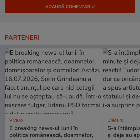
PARTENERI
Viva.ro
Unica.ro
E breaking news-ul lunii în
S-a întâmpl
politica românească, doamnelor,
și deja au ap