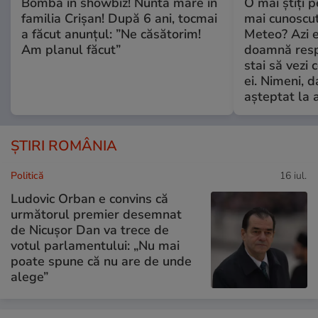
Bombă în showbiz! Nuntă mare în
O mai știți 
familia Crișan! După 6 ani, tocmai
mai cunoscu
a făcut anunțul: ”Ne căsătorim!
Meteo? Azi e
Am planul făcut”
doamnă respe
stai să vezi 
ei. Nimeni, d
așteptat la 
ȘTIRI ROMÂNIA
Politică
16 iul.
Ludovic Orban e convins că
următorul premier desemnat
de Nicușor Dan va trece de
votul parlamentului: „Nu mai
poate spune că nu are de unde
alege”