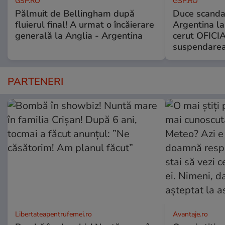
GSP.RO
GSP.RO
Pălmuit de Bellingham după
Duce scandal
fluierul final! A urmat o încăierare
Argentina la
generală la Anglia - Argentina
cerut OFICIA
suspendarea
PARTENERI
Libertateapentrufemei.ro
Avantaje.ro