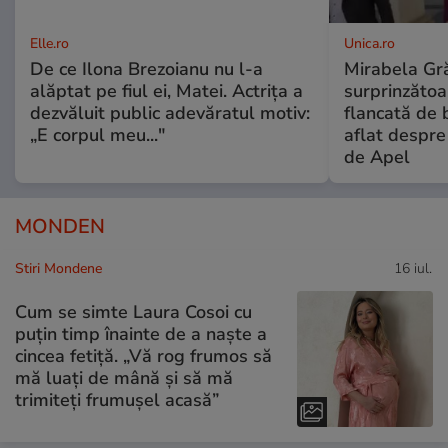
Elle.ro
Unica.ro
De ce Ilona Brezoianu nu l-a
Mirabela Gră
alăptat pe fiul ei, Matei. Actrița a
surprinzătoar
dezvăluit public adevăratul motiv:
flancată de 
„E corpul meu..."
aflat despre
de Apel
MONDEN
Stiri Mondene
16 iul.
Cum se simte Laura Cosoi cu
puțin timp înainte de a naște a
cincea fetiță. „Vă rog frumos să
mă luați de mână și să mă
trimiteți frumușel acasă”