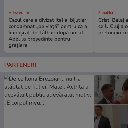
Adevarul.ro
Fanatik.ro
Cazul care a divizat Italia: bijutier
Cristi Balaj 
condamnat „pe viață” pentru că a
ce U Cluj a c
împușcat doi tâlhari după un jaf.
prelungiri c
Apel la președinte pentru
graţiere
PARTENERI