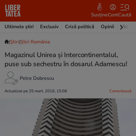
Susține
Cont
Caută
Ultimele știri
Exclusiv
Criză politică
Opinii
Video
|
Ştiri
|
Știri România
Magazinul Unirea și Intercontinentalul,
puse sub sechestru în dosarul Adamescu!
Petre Dobrescu
Actualizat pe 25 mart. 2016, 15:06
Comentează