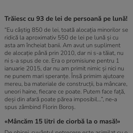
Trăiesc cu 93 de lei de persoană pe lună!
“Eu câştig 850 de lei, toată alocaţia minorilor se
ridică la aproximativ 550 de lei pe lună şi cu
asta am încheiat banii. Am avut un supliment
de alocaţie până prin 2010, dar ni s-a tăiat, nu
ni s-a spus de ce. Era o promisiune pentru 1
ianuarie 2015, dar nu am primit nimic şi nici nu
ne punem mari speranţe. Însă primim ajutoare
mereu, ba materiale de construcţii, ba mâncare,
uneori haine, fiecare ce poate. Putem face faţă,
deşi din afară poate părea imposibil…”, ne‑a
spus zâmbind Florin Boroş.
«Mâncăm 15 litri de ciorbă la o masă!»
De obicei, cuvântul petrecere este asimilat cu o