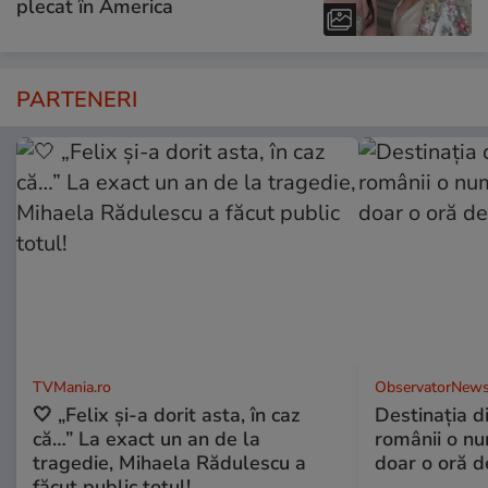
plecat în America
PARTENERI
TVMania.ro
ObservatorNews
🤍 „Felix și-a dorit asta, în caz
Destinaţia d
că…” La exact un an de la
românii o nu
tragedie, Mihaela Rădulescu a
doar o oră d
făcut public totul!