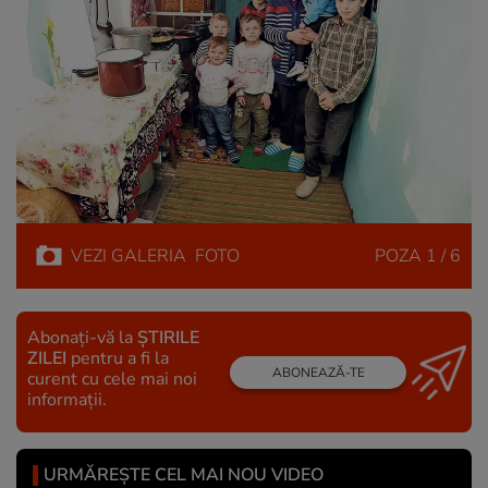
VEZI
GALERIA
FOTO
POZA
1 / 6
Abonați-vă la
ȘTIRILE
ZILEI
pentru a fi la
ABONEAZĂ-TE
curent cu cele mai noi
informații.
URMĂREȘTE CEL MAI NOU VIDEO