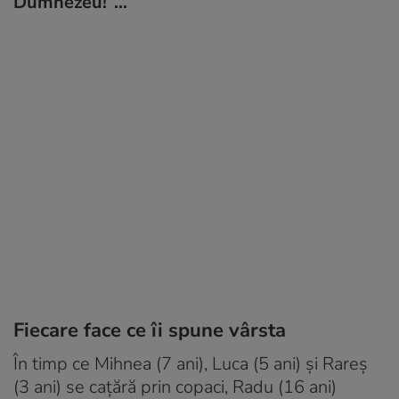
Dumnezeu!”…
Fiecare face ce îi spune vârsta
În timp ce Mihnea (7 ani), Luca (5 ani) şi Rareş
(3 ani) se caţără prin copaci, Radu (16 ani)