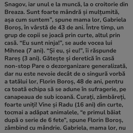
Snagov, iar unul e la muncă, la o croitorie din
Breaza. Sunt foarte mândră şi mulţumită,
aşa cum suntem”, spune mama lor, Gabriela
Boroş, în vârstă de 43 de ani. Între timp, un
grup de copii se joacă prin curte, altul prin
casă. “Eu sunt ninja!”, se aude vocea lui
Mihnea (7 ani). “Şi eu, şi eu!”, îi răspunde
Rareş (3 ani). Găteşte şi deretică în casă
non-stop Pare o dezorganizare generalizată,
dar nu este nevoie decât de o singură vorbă
a tatălui lor, Florin Boroş, 48 de ani, pentru
ca toată echipa să se adune în sufragerie, pe
canapeaua de sub icoană. Curaţi, zâmbăreţi,
foarte uniţi! Vine şi Radu (16 ani) din curte,
tocmai a adăpat animalele, “e primul băiat
după o serie de 6 fete”, spune Florin Boroş,
zâmbind cu mândrie. Gabriela, mama lor, nu