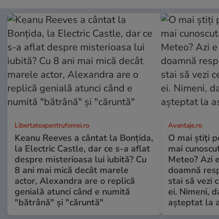
Libertateapentrufemei.ro
Avantaje.ro
Keanu Reeves a cântat la Bonțida,
O mai știți 
la Electric Castle, dar ce s-a aflat
mai cunoscu
despre misterioasa lui iubită? Cu
Meteo? Azi e
8 ani mai mică decât marele
doamnă respe
actor, Alexandra are o replică
stai să vezi 
genială atunci când e numită
ei. Nimeni, d
"bătrână" și "căruntă"
așteptat la 