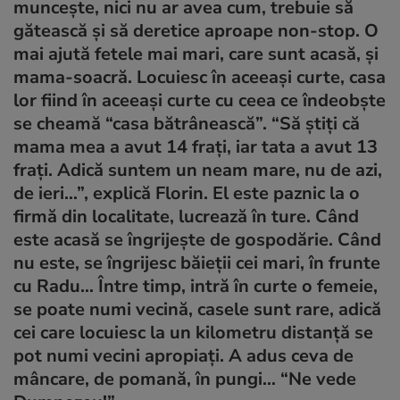
munceşte, nici nu ar avea cum, trebuie să
gătească şi să deretice aproape non-stop. O
mai ajută fetele mai mari, care sunt acasă, şi
mama-soacră. Locuiesc în aceeaşi curte, casa
lor fiind în aceeaşi curte cu ceea ce îndeobşte
se cheamă “casa bătrânească”. “Să ştiţi că
mama mea a avut 14 fraţi, iar tata a avut 13
fraţi. Adică suntem un neam mare, nu de azi,
de ieri…”, explică Florin. El este paznic la o
firmă din localitate, lucrează în ture. Când
este acasă se îngrijeşte de gospodărie. Când
nu este, se îngrijesc băieţii cei mari, în frunte
cu Radu… Între timp, intră în curte o femeie,
se poate numi vecină, casele sunt rare, adică
cei care locuiesc la un kilometru distanţă se
pot numi vecini apropiaţi. A adus ceva de
mâncare, de pomană, în pungi… “Ne vede