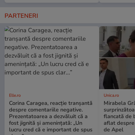
PARTENERI
Elle.ro
Unica.ro
Corina Caragea, reacție tranșantă
Mirabela Gră
despre comentariile negative.
surprinzătoar
Prezentatoarea a dezvăluit că a
flancată de 
fost jignită și amenințată: „Un
aflat despre
lucru cred că e important de spus
de Apel