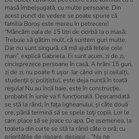
masă îmbelşugată, cu multe persoane. Din
acest punct de vedere se poate spune că
familia Boroş este mereu în petrecere!
“Mâncăm oala de 15 litri de ciorbă la o masă.
Trebuie să gătim mult, că suntem guri multe.
Dar nu sunt singură, că mă ajută fetele cele
mari”, explică Gabriela. Ei sunt acum, zi de zi,
cincisprezece persoane în casă. A hrăni 15 guri,
zi de zi, nu poate fi uşor. Iar când vin şi ceilalţi,
studenţii şi poliţistul, este deja nuntă în toată
regula! Nu au încă baie, este în construcţie,
probabil în iunie va fi funcţională. Deocamdată
se stă la rând, în faţa ligheanului, şi câte două
ore, până termină să se spele toţi copiii. Lor le
cam place să se joace cu apa. De asemenea, la
toaleta din curte se stă la rând câte o oră; cu
priorităţile de rigoare, desigur… “Nu ne