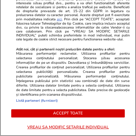
interesele si/sau profilul dvs., pentru a va oferi functionalitati aferente
retelelor de socializare si pentru a analiza traficul pe website. Beneficiati
de drepturile prevazute de art. 15-22 din GDPR in legatura cu
prelucrarea datelor cu caracter personal. Aceste drepturi pot fi exercitate
prin modalitatea indicata
aici
. Prin click pe “ACCEPT TOATE”, acceptati
folosirea tuturor Tehnologiilor de tip Cookie, care implica inclusiv acceptul
dvs. cu privire la stocarea/accesarea informatiilor de catre Vendor-ii cu
care colaboram. Prin click pe “VREAU SA MODIFIC SETARILE
INDIVIDUAL” puteti schimba preferintele in mod individual, mai putin
cele legate de cookie strict necesare pentru functionarea website-ului.
Atât noi, cât și partenerii noștri prelucrăm datele pentru a oferi:
Măsurarea performanței reclamelor. Utilizarea profilurilor pentru
ZiaruldeIasi.ro
Fanatik.ro
selectarea conținutului personalizat. Stocarea și/sau accesarea
Proiectul imobiliar pregătit lângă
Doliu în fot
informațiilor de pe un dispozitiv. Dezvoltarea și îmbunătățirea serviciilor.
Crearea profilurilor de conținut personalizat. Utilizarea profilurilor pentru
Lidl Moara de Foc este scos la
Cunoscutul ju
selectarea publicității personalizate. Crearea profilurilor pentru
vânzare. Dezvoltatorul este
murit chiar î
publicitate personalizată. Măsurarea performanței conținutului.
Înțelegerea publicului prin statistici sau combinații de date din surse
asociat în piață cu un alt proiect
2026, Spani
diferite. Utilizarea datelor limitate pentru a selecta conținutul. Utilizarea
de anvergură
de date limitate pentru a selecta publicitatea. Date precise de geolocație
și identificarea prin scanarea dispozitivului.
Listă parteneri (furnizori)
ACCEPT TOATE
ULTIMELE ȘTIRI
VREAU SA MODIFIC SETARILE INDIVIDUAL
Fotbal
01:35