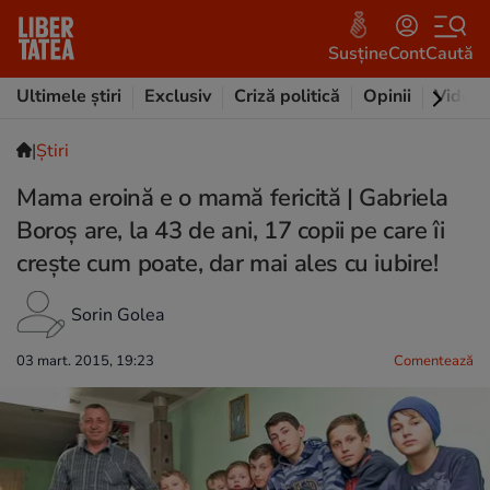
Susține
Cont
Caută
Ultimele știri
Exclusiv
Criză politică
Opinii
Video
|
Ştiri
Mama eroină e o mamă fericită | Gabriela
Boroș are, la 43 de ani, 17 copii pe care îi
crește cum poate, dar mai ales cu iubire!
Sorin Golea
03 mart. 2015, 19:23
Comentează