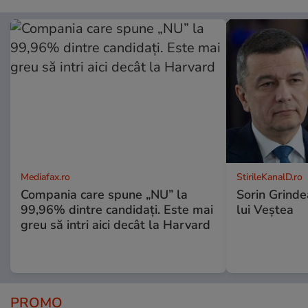
Mediafax.ro
StirileKanalD.ro
Compania care spune „NU” la
Sorin Grinde
99,96% dintre candidați. Este mai
lui Veștea
greu să intri aici decât la Harvard
PROMO