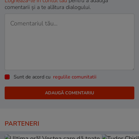
Loghează-te în contul tău
pentru a adăuga
comentarii și a te alătura dialogului.
Sunt de acord cu
regulile comunitatii
PARTENERI