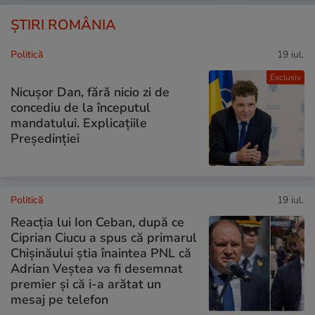
ȘTIRI ROMÂNIA
Politică
19 iul.
Exclusiv
Nicușor Dan, fără nicio zi de
concediu de la începutul
mandatului. Explicațiile
Președinției
Politică
19 iul.
Reacția lui Ion Ceban, după ce
Ciprian Ciucu a spus că primarul
Chișinăului știa înaintea PNL că
Adrian Veștea va fi desemnat
premier și că i-a arătat un
mesaj pe telefon