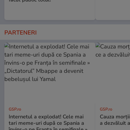
PARTENERI
GSP.ro
GSP.ro
Internetul a explodat! Cele mai
Cauza morții
tari meme-uri după ce Spania a
a dezvăluit 
învins-o pe Franța în semifinale »