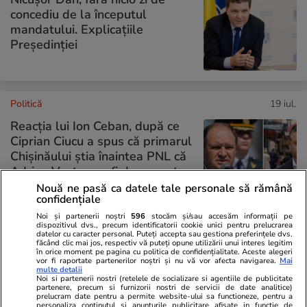
concediu de la începutul
mandatului. Explicațiile
Președinției
Politică
19 iul.
Reacția lui Ion Ceban, după ce
Ciprian Ciucu a spus că primarul
Chișinăului știa înaintea PNL că
Adrian Veștea va fi desemnat
premier și că i-a arătat un
Nouă ne pasă ca datele tale personale să rămână
confidențiale
mesaj pe telefon
Noi și partenerii noștri
596
stocăm și/sau accesăm informații pe
dispozitivul dvs., precum identificatorii cookie unici pentru prelucrarea
datelor cu caracter personal. Puteți accepta sau gestiona preferințele dvs.
făcând clic mai jos, respectiv vă puteți opune utilizării unui interes legitim
PARTENERI
în orice moment pe pagina cu politica de confidențialitate. Aceste alegeri
vor fi raportate partenerilor noștri și nu vă vor afecta navigarea.
Mai
multe detalii
Noi si partenerii nostri (retelele de socializare si agentiile de publicitate
partenere, precum si furnizorii nostri de servicii de date analitice)
prelucram date pentru a permite website-ului sa functioneze, pentru a
personaliza continutul si anunturile publicitare afisate in functie de