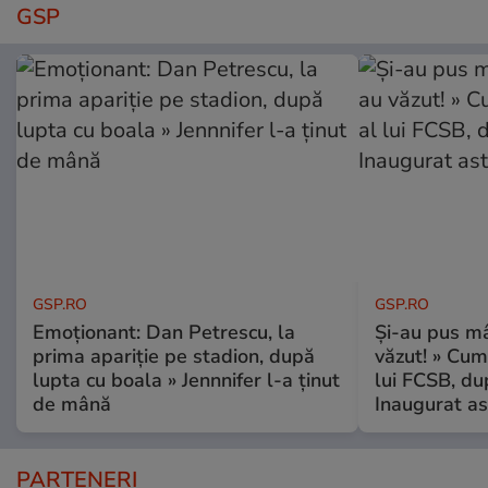
GSP
GSP.RO
GSP.RO
Emoționant: Dan Petrescu, la
Și-au pus mâ
prima apariție pe stadion, după
văzut! » Cum
lupta cu boala » Jennnifer l-a ținut
lui FCSB, du
de mână
Inaugurat as
PARTENERI