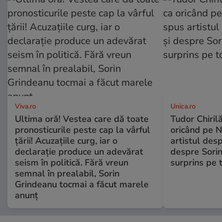
Viva.ro
Unica.ro
Ultima oră! Vestea care dă toate
Tudor Chiril
pronosticurile peste cap la vârful
oricând pe N
țării! Acuzațiile curg, iar o
artistul desp
declarație produce un adevărat
despre Sorin
seism în politică. Fără vreun
surprins pe 
semnal în prealabil, Sorin
Grindeanu tocmai a făcut marele
anunț