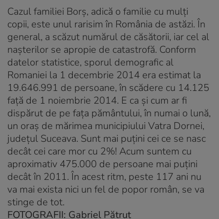
Cazul familiei Borş, adică o familie cu mulţi
copii, este unul rarisim în România de astăzi. În
general, a scăzut numărul de căsătorii, iar cel al
naşterilor se apropie de catastrofă. Conform
datelor statistice, sporul demografic al
Romaniei la 1 decembrie 2014 era estimat la
19.646.991 de persoane, în scădere cu 14.125
faţă de 1 noiembrie 2014. E ca şi cum ar fi
dispărut de pe faţa pământului, în numai o lună,
un oraş de mărimea municipiului Vatra Dornei,
judeţul Suceava. Sunt mai puţini cei ce se nasc
decât cei care mor cu 2%! Acum suntem cu
aproximativ 475.000 de persoane mai puţini
decât în 2011. În acest ritm, peste 117 ani nu
va mai exista nici un fel de popor român, se va
stinge de tot.
FOTOGRAFII: Gabriel Pătruț