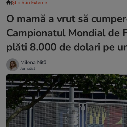
|
Ştiri
|
Știri Externe
O mamă a vrut să cumpere 
Campionatul Mondial de Fo
plăti 8.000 de dolari pe 
Milena Niță
Jurnalist