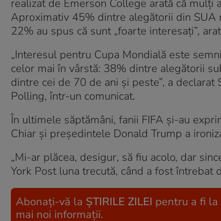
realizat de Emerson College arată că mulți a
Aproximativ 45% dintre alegătorii din SUA n
22% au spus că sunt „foarte interesați”, arat
„Interesul pentru Cupa Mondială este semnifi
celor mai în vârstă: 38% dintre alegătorii s
dintre cei de 70 de ani și peste”, a declara
Polling, într-un comunicat.
În ultimele săptămâni, fanii FIFA și-au exprim
Chiar și președintele Donald Trump a ironizat
„Mi-ar plăcea, desigur, să fiu acolo, dar si
York Post luna trecută, când a fost întrebat 
Abonați-vă la
ȘTIRILE ZILEI
pentru a fi la
mai noi informații.