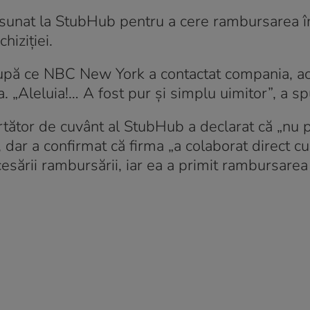
a sunat la StubHub pentru a cere rambursarea î
hiziției.
r după ce NBC New York a contactat compania, ac
. „Aleluia!… A fost pur și simplu uimitor”, a sp
tător de cuvânt al StubHub a declarat că „nu 
”, dar a confirmat că firma „a colaborat direct c
sării rambursării, iar ea a primit rambursarea