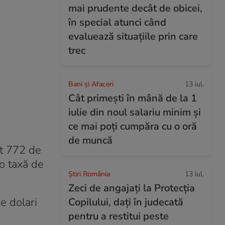
mai prudente decât de obicei,
în special atunci când
evaluează situațiile prin care
trec
Bani și Afaceri
13 iul.
Cât primești în mână de la 1
iulie din noul salariu minim și
ce mai poți cumpăra cu o oră
de muncă
at 772 de
 o taxă de
Știri România
13 iul.
Zeci de angajați la Protecția
e dolari
Copilului, dați în judecată
pentru a restitui peste