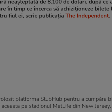
ră neașteptată de 8.100 de dolari, după ce 
 în timp ce încerca să achiziționeze bilete 
 fiul ei, scrie publicația
The Independent
.
 folosit platforma StubHub pentru a cumpăra bi
 aceasta pe stadionul MetLife din New Jersey.