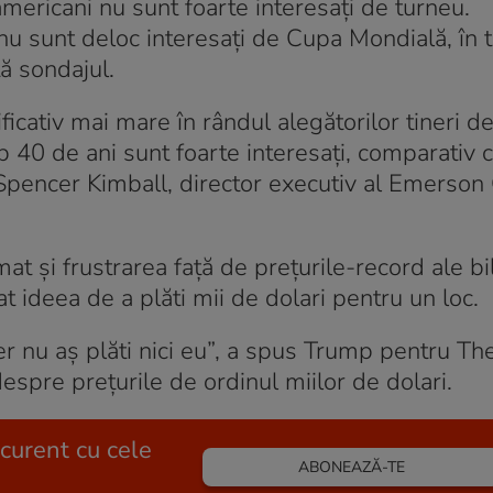
mericani nu sunt foarte interesați de turneu.
u sunt deloc interesați de Cupa Mondială, în 
ă sondajul.
cativ mai mare în rândul alegătorilor tineri de
ub 40 de ani sunt foarte interesați, comparativ
t Spencer Kimball, director executiv al Emerson
at și frustrarea față de prețurile-record ale bi
 ideea de a plăti mii de dolari pentru un loc.
ncer nu aș plăti nici eu”, a spus Trump pentru T
despre prețurile de ordinul miilor de dolari.
 curent cu cele
ABONEAZĂ-TE