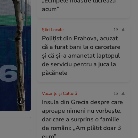
„Echipele noastre lucrează
acum”
Știri Locale
13 iul.
Polițist din Prahova, acuzat
că a furat bani la o cercetare
și că și-a amanetat laptopul
de serviciu pentru a juca la
păcănele
Vacanțe și Cultură
13 iul.
Insula din Grecia despre care
aproape nimeni nu vorbește,
dar care a surprins o familie
de români: „Am plătit doar 3
euro”