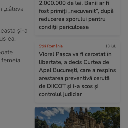
2.000.000 de lei. Banii ar fi
n „câteva
fost primiți „necuvenit”, după
reducerea sporului pentru
condiții periculoase
easta și-a
us ea.
Știri România
13 iul.
poate
Viorel Pașca va fi cercetat în
u femeia
libertate, a decis Curtea de
Apel București, care a respins
arestarea preventivă cerută
de DIICOT și i-a scos și
controlul judiciar