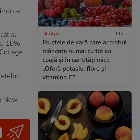
timp ce
cât al
Lifestyle
13 iul.
Fructele de vară care ar trebui
 cu 10%
mâncate numai cu tot cu
 College
coajă și în cantități mici:
„Oferă potasiu, fibre și
letelor.
vitamina C”
he New