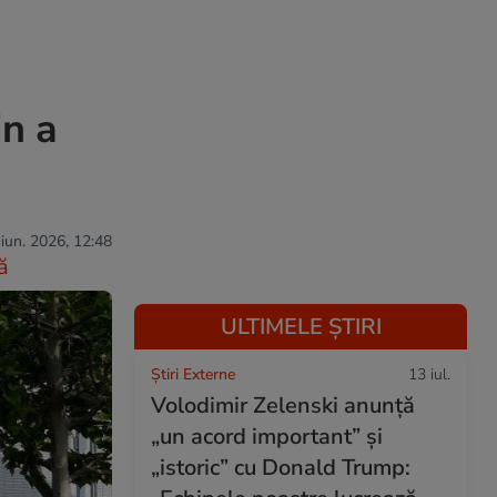
in a
 iun. 2026, 12:48
ă
ULTIMELE ȘTIRI
Știri Externe
13 iul.
Volodimir Zelenski anunță
„un acord important” și
„istoric” cu Donald Trump: