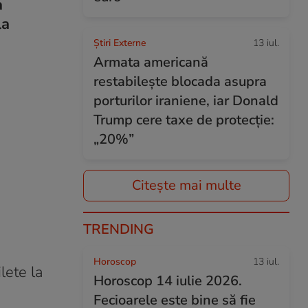
a
la
Știri Externe
13 iul.
Armata americană
restabilește blocada asupra
porturilor iraniene, iar Donald
Trump cere taxe de protecție:
„20%”
Citește mai multe
TRENDING
Horoscop
13 iul.
lete la
Horoscop 14 iulie 2026.
Fecioarele este bine să fie