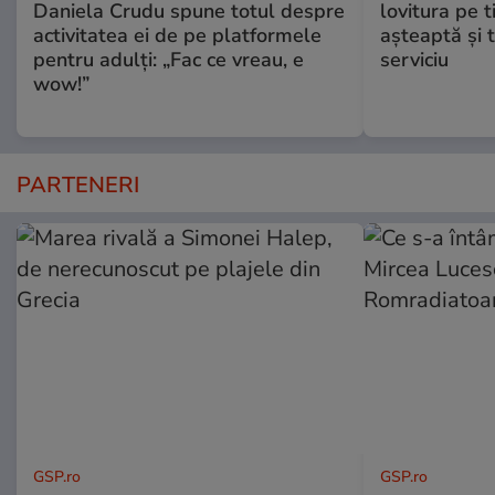
Daniela Crudu spune totul despre
lovitura pe t
activitatea ei de pe platformele
aşteaptă şi 
pentru adulți: „Fac ce vreau, e
serviciu
wow!”
PARTENERI
GSP.ro
GSP.ro