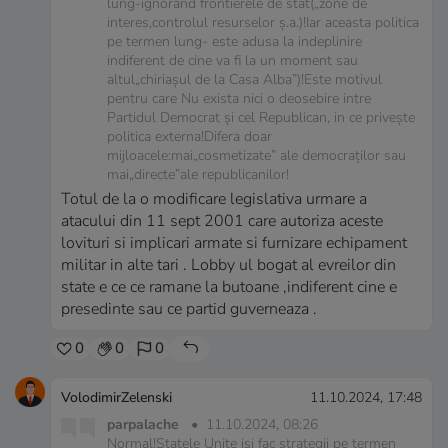
lung-ignorând frontierele de stat(„zone de
interes,controlul resurselor ș.a.)!Iar aceasta politica
pe termen lung- este adusa la indeplinire
indiferent de cine va fi la un moment sau
altul„chiriașul de la Casa Alba”)!Este motivul
pentru care Nu exista nici o deosebire intre
Partidul Democrat și cel Republican, in ce privește
politica externa!Difera doar
mijloacele:mai„cosmetizate” ale democraților sau
mai„directe”ale republicanilor!
Totul de la o modificare legislativa urmare a
atacului din 11 sept 2001 care autoriza aceste
lovituri si implicari armate si furnizare echipament
militar in alte tari . Lobby ul bogat al evreilor din
state e ce ce ramane la butoane ,indiferent cine e
presedinte sau ce partid guverneaza .
0
0
0
VolodimirZelenski
11.10.2024, 17:48
parpalache
•
11.10.2024, 08:26
Normal!Statele Unite iși fac strategii pe termen