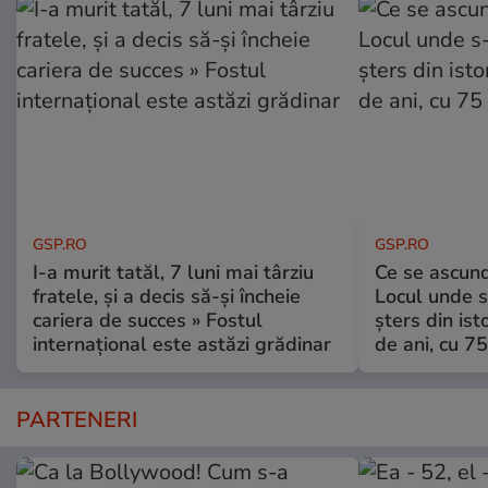
GSP.RO
GSP.RO
I-a murit tatăl, 7 luni mai târziu
Ce se ascund
fratele, și a decis să-și încheie
Locul unde s-
cariera de succes » Fostul
șters din ist
internațional este astăzi grădinar
de ani, cu 7
PARTENERI