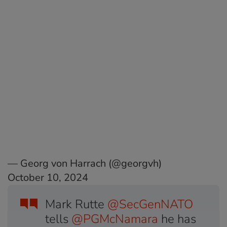
— Georg von Harrach (@georgvh)
October 10, 2024
Mark Rutte
@SecGenNATO
tells
@PGMcNamara
he has