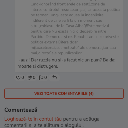
lung-ignorând frontierele de stat(„zone de
interes,controlul resurselor ș.a.)!Iar aceasta politica
pe termen lung- este adusa la indeplinire
indiferent de cine va fi la un moment sau
altul„chiriașul de la Casa Alba”)!Este motivul
pentru care Nu exista nici o deosebire intre
Partidul Democrat și cel Republican, in ce privește
politica externa!Difera doar
mijloacele:mai„cosmetizate” ale democraților sau
mai„directe”ale republicanilor!
I-auzi! Dar ruzzia nu si-a facut niciun plan? Ba da:
moarte si distrugere.
0
0
0
VEZI TOATE COMENTARIILE (4)
Comentează
Loghează-te în contul tău
pentru a adăuga
comentarii și a te alătura dialogului.