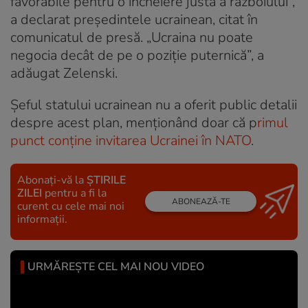
favorabile pentru o încheiere justă a războiului”,
a declarat preşedintele ucrainean, citat în
comunicatul de presă. „Ucraina nu poate
negocia decât de pe o poziţie puternică”, a
adăugat Zelenski.
Șeful statului ucrainean nu a oferit public detalii
despre acest plan, menţionând doar că p
rimul
punct conține invitarea Ucrainei în NATO
.
Abonați-vă la
ȘTIRILE
ZILEI
pentru a fi la
ABONEAZĂ-TE
curent cu cele mai noi
informații.
URMĂREȘTE CEL MAI NOU VIDEO