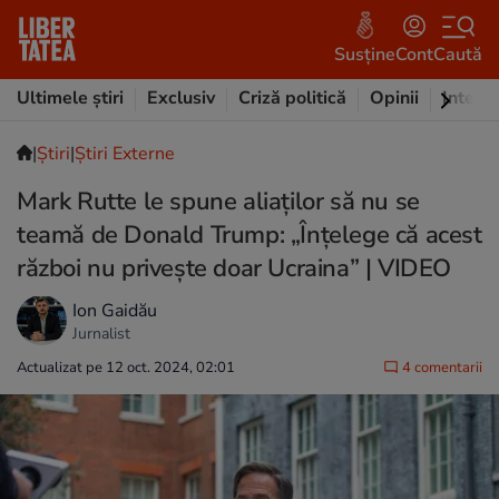
Susține
Cont
Caută
Ultimele știri
Exclusiv
Criză politică
Opinii
Intervi
|
Ştiri
|
Știri Externe
Mark Rutte le spune aliaților să nu se
teamă de Donald Trump: „Înțelege că acest
război nu privește doar Ucraina” | VIDEO
Ion Gaidău
Jurnalist
Actualizat pe 12 oct. 2024, 02:01
4 comentarii