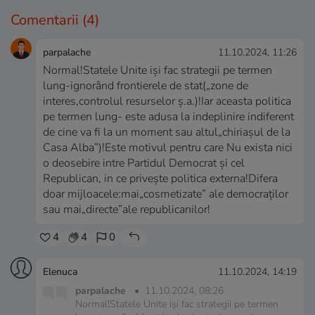
Comentarii
(4)
parpalache
11.10.2024, 11:26
Normal!Statele Unite iși fac strategii pe termen
lung-ignorând frontierele de stat(„zone de
interes,controlul resurselor ș.a.)!Iar aceasta politica
pe termen lung- este adusa la indeplinire indiferent
de cine va fi la un moment sau altul„chiriașul de la
Casa Alba”)!Este motivul pentru care Nu exista nici
o deosebire intre Partidul Democrat și cel
Republican, in ce privește politica externa!Difera
doar mijloacele:mai„cosmetizate” ale democraților
sau mai„directe”ale republicanilor!
4
4
0
Elenuca
11.10.2024, 14:19
parpalache
•
11.10.2024, 08:26
Normal!Statele Unite iși fac strategii pe termen