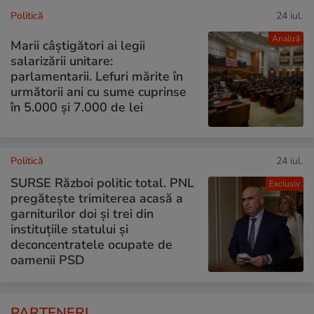
Politică
24 iul.
Analiză
Marii câștigători ai legii
salarizării unitare:
parlamentarii. Lefuri mărite în
următorii ani cu sume cuprinse
în 5.000 și 7.000 de lei
Politică
24 iul.
SURSE Război politic total. PNL
Exclusiv
pregătește trimiterea acasă a
garniturilor doi și trei din
instituțiile statului și
deconcentratele ocupate de
oamenii PSD
PARTENERI