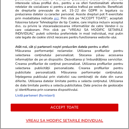
POT au făcut front comun în
interesele si/sau profilul dvs., pentru a va oferi functionalitati aferente
retelelor de socializare si pentru a analiza traficul pe website. Beneficiati
opoziție împotriva legii care
de drepturile prevazute de art. 15-22 din GDPR in legatura cu
permite Armatei să doboare
prelucrarea datelor cu caracter personal. Aceste drepturi pot fi exercitate
prin modalitatea indicata
aici
. Prin click pe “ACCEPT TOATE”, acceptati
dronele neautorizate. CCR a
folosirea tuturor Tehnologiilor de tip Cookie, care implica inclusiv acceptul
dvs. cu privire la stocarea/accesarea informatiilor de catre Vendor-ii cu
tranșat definitiv disputa
care colaboram. Prin click pe “VREAU SA MODIFIC SETARILE
INDIVIDUAL” puteti schimba preferintele in mod individual, mai putin
cele legate de cookie strict necesare pentru functionarea website-ului.
Politică
25 iul.
Atât noi, cât și partenerii noștri prelucrăm datele pentru a oferi:
Măsurarea performanței reclamelor. Utilizarea profilurilor pentru
Cum a apărut Mirabela
selectarea conținutului personalizat. Stocarea și/sau accesarea
informațiilor de pe un dispozitiv. Dezvoltarea și îmbunătățirea serviciilor.
Grădinaru la întâlnirea cu
Crearea profilurilor de conținut personalizat. Utilizarea profilurilor pentru
președinta Indiei, Droupadi
selectarea publicității personalizate. Crearea profilurilor pentru
publicitate personalizată. Măsurarea performanței conținutului.
Murmu, la Palatul Cotroceni.
Înțelegerea publicului prin statistici sau combinații de date din surse
Motivul pentru care a ales o
diferite. Utilizarea datelor limitate pentru a selecta conținutul. Utilizarea
de date limitate pentru a selecta publicitatea. Date precise de geolocație
rochie galbenă
și identificarea prin scanarea dispozitivului.
Listă parteneri (furnizori)
ACCEPT TOATE
PARTENERI
VREAU SA MODIFIC SETARILE INDIVIDUAL