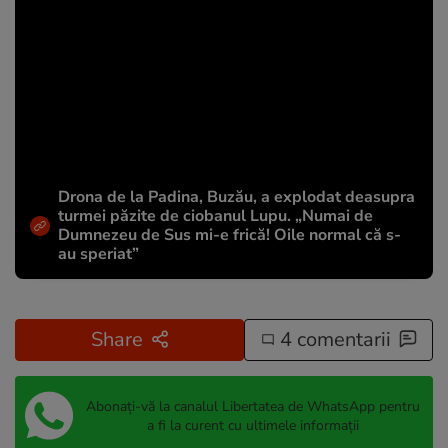
Drona de la Padina, Buzău, a explodat deasupra
turmei păzite de ciobanul Lupu. „Numai de
Dumnezeu de Sus mi-e frică! Oile normal că s-
au speriat”
Share
4 comentarii
Abonați-vă la canalul Libertatea de WhatsApp pentru
a fi la curent cu ultimele informații