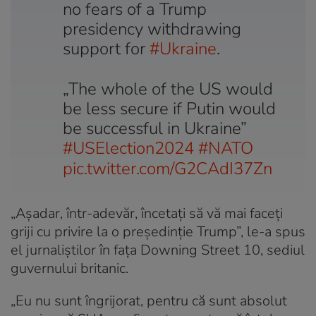
no fears of a Trump
presidency withdrawing
support for
#Ukraine
.
„The whole of the US would
be less secure if Putin would
be successful in Ukraine”
#USElection2024
#NATO
pic.twitter.com/G2CAdI37Zn
„Aşadar, într-adevăr, încetaţi să vă mai faceţi
griji cu privire la o preşedinţie Trump”, le-a spus
el jurnaliştilor în faţa Downing Street 10, sediul
guvernului britanic.
„Eu nu sunt îngrijorat, pentru că sunt absolut