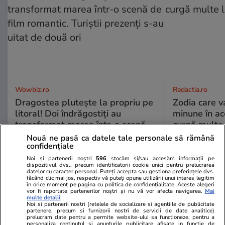
Wowbiz.ro
Redactia.ro
Dragostea plutește la propriu pe
Zodia care v
litoral! Doi îndrăgostiți au
minune în a
transformat marea într-o scenă
curgă multe l
de film romantic. Turiștii prezenți
Nouă ne pasă ca datele tale personale să rămână
confidențiale
s-au uitat de două ori
Noi și partenerii noștri
596
stocăm și/sau accesăm informații pe
dispozitivul dvs., precum identificatorii cookie unici pentru prelucrarea
datelor cu caracter personal. Puteți accepta sau gestiona preferințele dvs.
făcând clic mai jos, respectiv vă puteți opune utilizării unui interes legitim
POLITIC
în orice moment pe pagina cu politica de confidențialitate. Aceste alegeri
vor fi raportate partenerilor noștri și nu vă vor afecta navigarea.
Mai
multe detalii
Politică
25 iul.
Noi si partenerii nostri (retelele de socializare si agentiile de publicitate
partenere, precum si furnizorii nostri de servicii de date analitice)
Mutarea prin care AUR, S.O.S. și
prelucram date pentru a permite website-ului sa functioneze, pentru a
personaliza continutul si anunturile publicitare afisate in functie de