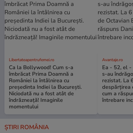
Libertateapentrufemei.ro
Avantaje.ro
Ca la Bollywood! Cum s-a
Ea - 52, el 
îmbrăcat Prima Doamnă a
s-au îndrăgos
României la întâlnirea cu
rezistat. La 
președinta Indiei la București.
despărțirea 
Niciodată nu a fost atât de
cum a răspu
îndrăzneață! Imaginile
întrebare i
momentului
ȘTIRI ROMÂNIA