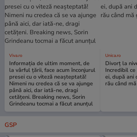
Viva.ro
Unica.ro
Informația de ultim moment, de
Divorț la nive
la vârful țării, face acum înconjurul
Incredibil ce
presei cu o viteză neașteptată!
ei, după ani 
Nimeni nu credea că se va ajunge
rău când mă
până aici, dar iată-ne, dragi
cetățeni. Breaking news, Sorin
Grindeanu tocmai a făcut anunțul
GSP