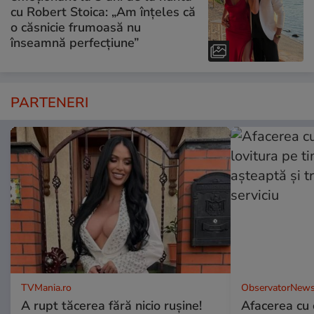
cu Robert Stoica: „Am înțeles că
o căsnicie frumoasă nu
înseamnă perfecțiune”
PARTENERI
TVMania.ro
ObservatorNews
A rupt tăcerea fără nicio rușine!
Afacerea cu 