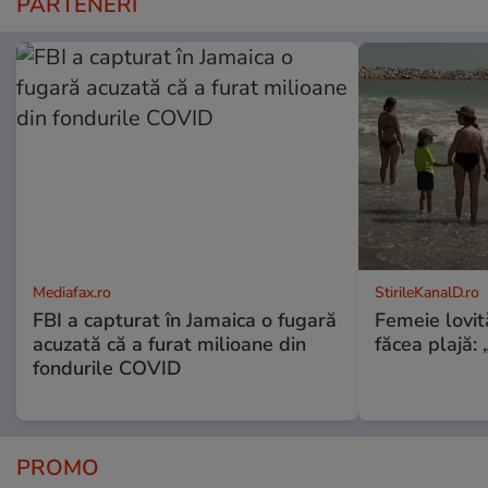
PARTENERI
Mediafax.ro
StirileKanalD.ro
FBI a capturat în Jamaica o fugară
Femeie lovit
acuzată că a furat milioane din
făcea plajă: „
fondurile COVID
PROMO