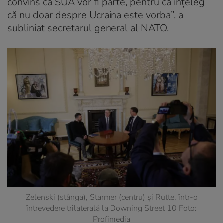
convins că SUA vor fi parte, pentru că înţeleg
că nu doar despre Ucraina este vorba”, a
subliniat secretarul general al NATO.
Zelenski (stânga), Starmer (centru) și Rutte, într-o
întrevedere trilaterală la Downing Street 10 Foto:
Profimedia