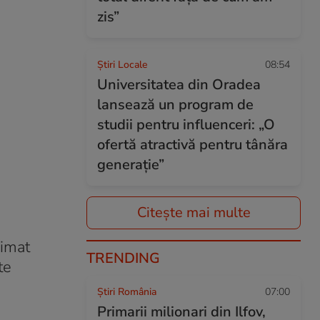
zis”
Știri Locale
08:54
Universitatea din Oradea
lansează un program de
studii pentru influenceri: „O
ofertă atractivă pentru tânăra
generație”
Citește mai multe
rimat
TRENDING
te
Știri România
07:00
Primarii milionari din Ilfov,