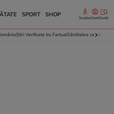
ĂTATE
SPORT
SHOP
Susține
Cont
Caută
Sănătate și Fitness
ce
 culinare
-România
Știri Verificate by Factual
Sănătatea ca stil de vi
 și legume
rea plantelor