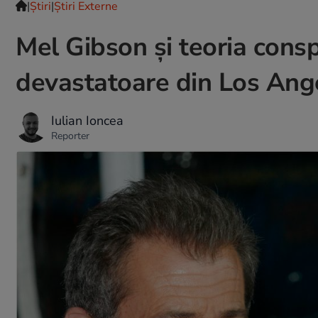
|
Ştiri
|
Știri Externe
Mel Gibson și teoria consp
devastatoare din Los Ang
Iulian Ioncea
Reporter