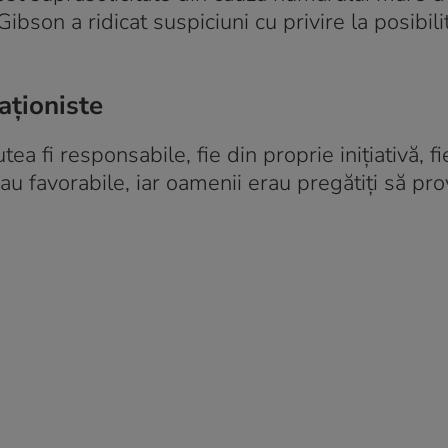
ibson a ridicat suspiciuni cu privire la posibili
aționiste
a fi responsabile, fie din proprie inițiativă, f
rau favorabile, iar oamenii erau pregătiți să pr