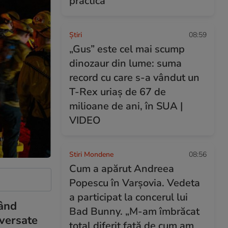
practică
Ştiri
08:59
„Gus” este cel mai scump
dinozaur din lume: suma
record cu care s-a vândut un
T-Rex uriaș de 67 de
milioane de ani, în SUA |
VIDEO
Stiri Mondene
08:56
Cum a apărut Andreea
Popescu în Varșovia. Vedeta
a participat la concerul lui
gând
Bad Bunny. „M-am îmbrăcat
oversate
total diferit față de cum am