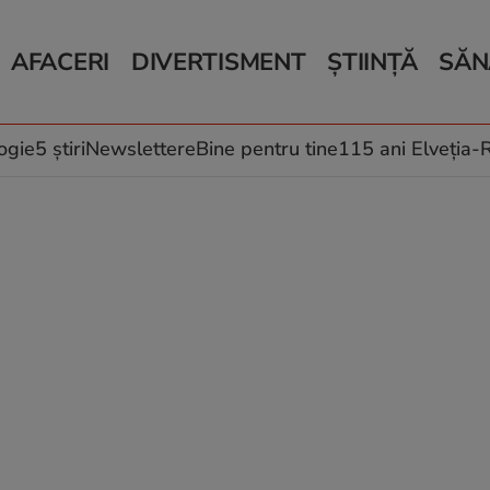
AFACERI
DIVERTISMENT
ȘTIINȚĂ
SĂN
Bani și Afaceri
Monden
Știri Știință
Știri 
Auto
Horoscop
Schimbări climati
Relații
Locuri de muncă
Muzică și Filme
Rețete
ogie
5 știri
Newslettere
Bine pentru tine
115 ani Elveția
Imobiliare.ro
Vacanțe și Cultură
Fructe
eJobs.ro
Îngriji