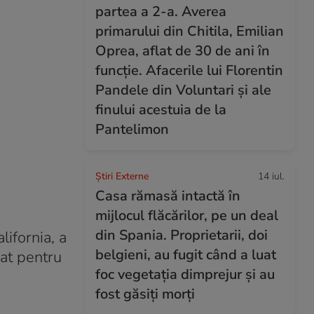
partea a 2-a. Averea
primarului din Chitila, Emilian
Oprea, aflat de 30 de ani în
funcție. Afacerile lui Florentin
Pandele din Voluntari și ale
finului acestuia de la
Pantelimon
Știri Externe
14 iul.
Casa rămasă intactă în
mijlocul flăcărilor, pe un deal
din Spania. Proprietarii, doi
lifornia, a
belgieni, au fugit când a luat
rat pentru
foc vegetația dimprejur și au
fost găsiți morți