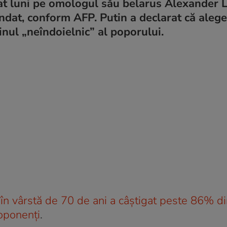
itat luni pe omologul său belarus Alexander
ndat, conform AFP. Putin a declarat că alege
nul „neîndoielnic” al poporului.
 în vârstă de 70 de ani a câștigat peste 86% di
 oponenți
.