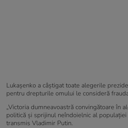
Lukașenko a câștigat toate alegerile preziden
pentru drepturile omului le consideră frauda
„Victoria dumneavoastră convingătoare în al
politică și sprijinul neîndoielnic al populați
transmis Vladimir Putin.