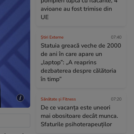
pompieri luptă cu flăcările, 4
avioane au fost trimise din
UE
Știri Externe
07:40
Statuia greacă veche de 2000
de ani în care apare un
„laptop”: „A reaprins
dezbaterea despre călătoria
în timp”
Sănătate și Fitness
07:20
De ce vacanța este uneori
mai obositoare decât munca.
Sfaturile psihoterapeuților