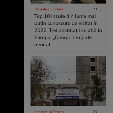
Vacanțe și Cultură
23 iul.
Top 10 insule din lume mai
puțin cunoscute de vizitat în
2026. Trei destinații se află în
Europa: „O experiență de
neuitat”
Sănătate și Fitness
23 iul.