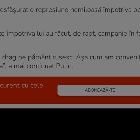
 a desfășurat o represiune nemiloasă împotriva o
e împotriva lui au făcut, de fapt, campanie în 
și drag pe pământ rusesc. Așa cum am convenit
”, a mai continuat Putin.
 curent cu cele
ABONEAZĂ-TE