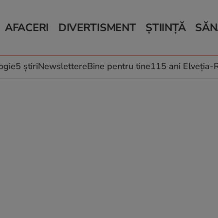
AFACERI
DIVERTISMENT
ȘTIINȚĂ
SĂN
Bani și Afaceri
Monden
Știri Știință
Știri 
Auto
Horoscop
Schimbări climati
Relații
Locuri de muncă
Muzică și Filme
Rețete
ogie
5 știri
Newslettere
Bine pentru tine
115 ani Elveția
Imobiliare.ro
Vacanțe și Cultură
Fructe
eJobs.ro
Îngriji