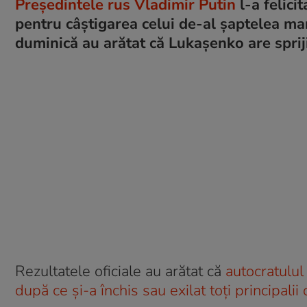
Președintele rus Vladimir Putin
l-a felic
pentru câștigarea celui de-al șaptelea ma
duminică au arătat că Lukașenko are spriji
Rezultatele oficiale au arătat că
autocratulul
după ce și-a închis sau exilat toți principalii