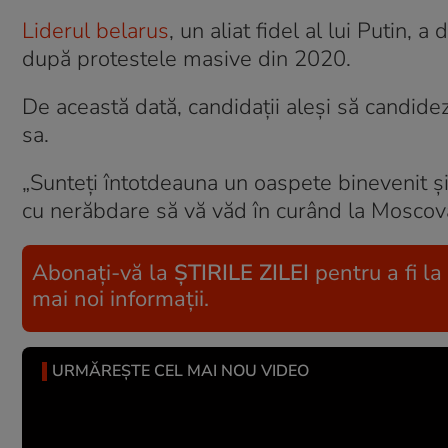
Liderul belarus
, un aliat fidel al lui Putin,
după protestele masive din 2020.
De această dată, candidații aleși să candidez
sa.
„Sunteți întotdeauna un oaspete binevenit 
cu nerăbdare să vă văd în curând la Moscova
Abonați-vă la
ȘTIRILE ZILEI
pentru a fi la
mai noi informații.
URMĂREȘTE CEL MAI NOU VIDEO