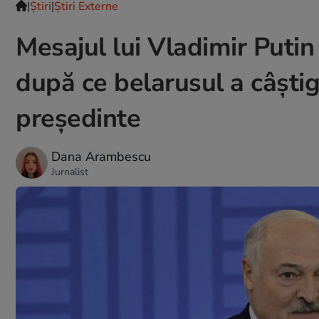
|
Ştiri
|
Știri Externe
Mesajul lui Vladimir Puti
după ce belarusul a câști
președinte
Dana Arambescu
Jurnalist