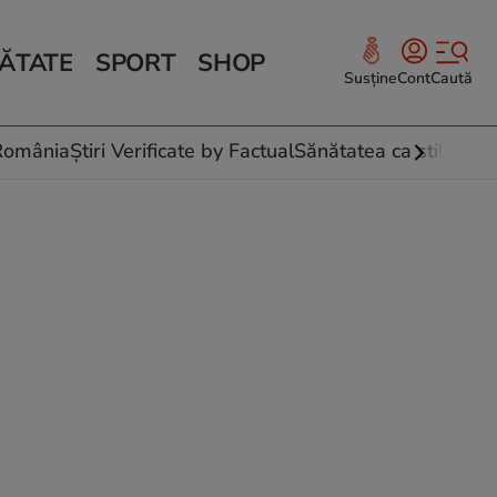
ĂTATE
SPORT
SHOP
Susține
Cont
Caută
Sănătate și Fitness
ce
 culinare
-România
Știri Verificate by Factual
Sănătatea ca stil de vi
 și legume
rea plantelor