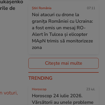
 Lukașenko
rile de
Știri România
07:11
Noi atacuri cu drone la
granița României cu Ucraina:
a fost emis un mesaj RO-
Alert în Tulcea și elicopter
MApN trimis să monitorizeze
zona
Citește mai multe
TRENDING
Horoscop
23 iul.
n voturi,
Horoscop 24 iulie 2026.
Vărsătorii au unele probleme