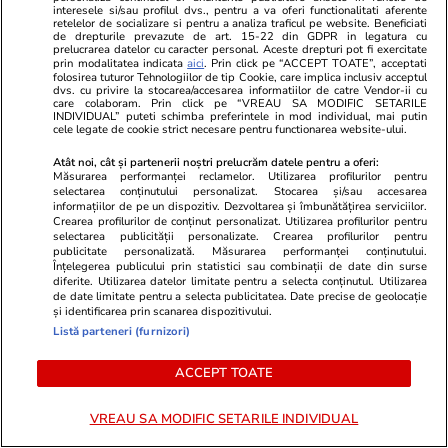
Ştiri
29 iul.
interesele si/sau profilul dvs., pentru a va oferi functionalitati aferente
retelelor de socializare si pentru a analiza traficul pe website. Beneficiati
Exclusiv
de drepturile prevazute de art. 15-22 din GDPR in legatura cu
Diana Buzoianu acuză că
prelucrarea datelor cu caracter personal. Aceste drepturi pot fi exercitate
încearcă în zadar să intre în
prin modalitatea indicata
aici
. Prin click pe “ACCEPT TOATE”, acceptati
folosirea tuturor Tehnologiilor de tip Cookie, care implica inclusiv acceptul
audiență la procuroarea
dvs. cu privire la stocarea/accesarea informatiilor de catre Vendor-ii cu
care colaboram. Prin click pe “VREAU SA MODIFIC SETARILE
generală a României: „Am
INDIVIDUAL” puteti schimba preferintele in mod individual, mai putin
rămas șocată!”
cele legate de cookie strict necesare pentru functionarea website-ului.
Atât noi, cât și partenerii noștri prelucrăm datele pentru a oferi:
Măsurarea performanței reclamelor. Utilizarea profilurilor pentru
selectarea conținutului personalizat. Stocarea și/sau accesarea
informațiilor de pe un dispozitiv. Dezvoltarea și îmbunătățirea serviciilor.
PARTENERI
Crearea profilurilor de conținut personalizat. Utilizarea profilurilor pentru
selectarea publicității personalizate. Crearea profilurilor pentru
publicitate personalizată. Măsurarea performanței conținutului.
Înțelegerea publicului prin statistici sau combinații de date din surse
diferite. Utilizarea datelor limitate pentru a selecta conținutul. Utilizarea
de date limitate pentru a selecta publicitatea. Date precise de geolocație
și identificarea prin scanarea dispozitivului.
Listă parteneri (furnizori)
ACCEPT TOATE
VREAU SA MODIFIC SETARILE INDIVIDUAL