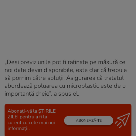
„Deși previziunile pot fi rafinate pe măsură ce
noi date devin disponibile, este clar că trebuie
să pornim către soluții. Asigurarea că tratatul
abordează poluarea cu microplastic este de o
importanță cheie”, a spus el.
Abonați-vă la
ȘTIRILE
ZILEI
pentru a fi la
ABONEAZĂ-TE
curent cu cele mai noi
informații.