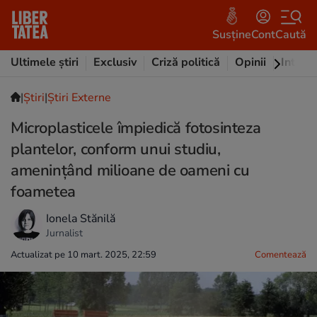
Susține
Cont
Caută
Ultimele știri
Exclusiv
Criză politică
Opinii
Intervi
|
Ştiri
|
Știri Externe
Microplasticele împiedică fotosinteza
plantelor, conform unui studiu,
amenințând milioane de oameni cu
foametea
Ionela Stănilă
Jurnalist
Actualizat pe 10 mart. 2025, 22:59
Comentează