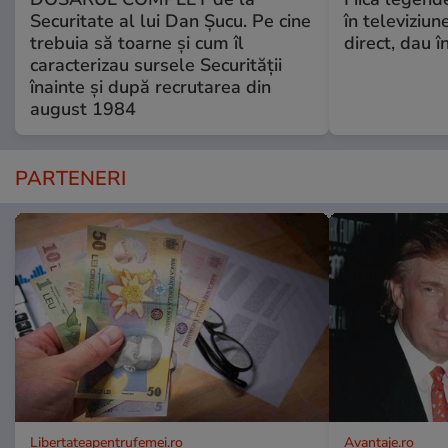
Securitate al lui Dan Șucu. Pe cine
în televiziun
trebuia să toarne și cum îl
direct, dau î
caracterizau sursele Securității
înainte și după recrutarea din
august 1984
PARTENERI
Libertateapentrufemei.ro
Avantaje.ro