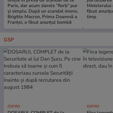
liniște în presa de scandal de la
purtătoarea 
Paris, dar acum ziarele ”fierb” pur
Ministerului
și simplu. După un scandal imens,
făcut anunțu
Brigitte Macron, Prima Doamnă a
timp
Franței, a făcut anunțul bombă
GSP
GSP.RO
GSP.RO
DOSARUL COMPLET de la
Fiica legende