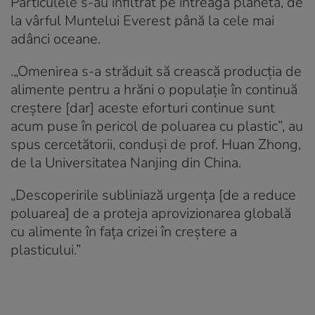
Particulele s-au infiltrat pe întreaga planetă, de
la vârful Muntelui Everest până la cele mai
adânci oceane.
.„Omenirea s-a străduit să crească producția de
alimente pentru a hrăni o populație în continuă
creștere [dar] aceste eforturi continue sunt
acum puse în pericol de poluarea cu plastic”, au
spus cercetătorii, conduși de prof. Huan Zhong,
de la Universitatea Nanjing din China.
„Descoperirile subliniază urgența [de a reduce
poluarea] de a proteja aprovizionarea globală
cu alimente în fața crizei în creștere a
plasticului.”