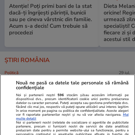
Atenție! Poți primi bani de la stat
Dieta Melan
dacă-ți îngrijești părinții, bunicii
oricine! Regi
sau pe cineva vârstnic din familie.
urmează zilni
Acum s-a decis! Cum trebuie să
specialiști! 
procedezi
fiecare zi și 
acestui stil 
ȘTIRI ROMÂNIA
Politică
29 iul.
Nouă ne pasă ca datele tale personale să rămână
confidențiale
Sorin Grindeanu spune care
este primul pas ca România să
Noi și partenerii noștri
596
stocăm și/sau accesăm informații pe
dispozitivul dvs., precum identificatorii cookie unici pentru prelucrarea
aibă un guvern stabil după data
datelor cu caracter personal. Puteți accepta sau gestiona preferințele dvs.
făcând clic mai jos, respectiv vă puteți opune utilizării unui interes legitim
de 15 august
în orice moment pe pagina cu politica de confidențialitate. Aceste alegeri
vor fi raportate partenerilor noștri și nu vă vor afecta navigarea.
Mai
multe detalii
Noi si partenerii nostri (retelele de socializare si agentiile de publicitate
partenere, precum si furnizorii nostri de servicii de date analitice)
prelucram date pentru a permite website-ului sa functioneze, pentru a
personaliza continutul si anunturile publicitare afisate in functie de