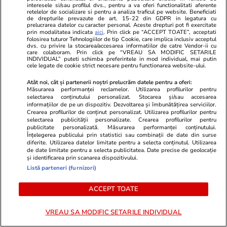
alertă de căldură extremă până vineri
interesele si/sau profilul dvs., pentru a va oferi functionalitati aferente
retelelor de socializare si pentru a analiza traficul pe website. Beneficiati
dimineață
de drepturile prevazute de art. 15-22 din GDPR in legatura cu
prelucrarea datelor cu caracter personal. Aceste drepturi pot fi exercitate
prin modalitatea indicata
aici
. Prin click pe “ACCEPT TOATE”, acceptati
folosirea tuturor Tehnologiilor de tip Cookie, care implica inclusiv acceptul
dvs. cu privire la stocarea/accesarea informatiilor de catre Vendor-ii cu
Știri România
05 aug.
care colaboram. Prin click pe “VREAU SA MODIFIC SETARILE
INDIVIDUAL” puteti schimba preferintele in mod individual, mai putin
Proiectul Nordis Sinaia, unde un apartament
cele legate de cookie strict necesare pentru functionarea website-ului.
era vândut cu peste 470.000 de euro, a rămas
Atât noi, cât și partenerii noștri prelucrăm datele pentru a oferi:
Măsurarea performanței reclamelor. Utilizarea profilurilor pentru
doar o groapă abandonată printre buruieni. Ce
selectarea conținutului personalizat. Stocarea și/sau accesarea
spun autoritățile din oraș
informațiilor de pe un dispozitiv. Dezvoltarea și îmbunătățirea serviciilor.
Crearea profilurilor de conținut personalizat. Utilizarea profilurilor pentru
selectarea publicității personalizate. Crearea profilurilor pentru
publicitate personalizată. Măsurarea performanței conținutului.
Înțelegerea publicului prin statistici sau combinații de date din surse
Știri România
05 aug.
diferite. Utilizarea datelor limitate pentru a selecta conținutul. Utilizarea
Schimbarea la Față a Domnului 2026 – tradiții
de date limitate pentru a selecta publicitatea. Date precise de geolocație
și identificarea prin scanarea dispozitivului.
și superstiții
Listă parteneri (furnizori)
ACCEPT TOATE
Horoscop
05 aug.
Horoscop 6 august 2026. Săgetătorii au parte
VREAU SA MODIFIC SETARILE INDIVIDUAL
de noi oportunități de asociere cu persoane