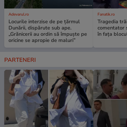
Adevarul.ro
Fanatik.ro
Locurile interzise de pe țărmul
Tragedia tră
Dunării, dispărute sub ape.
comentator s
„Grănicerii au ordin să împuște pe
în fața blocu
oricine se apropie de maluri”
PARTENERI