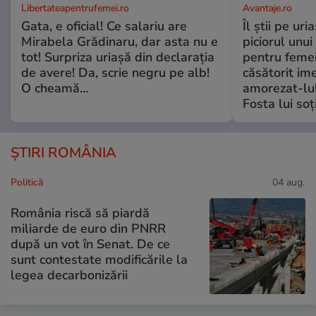
Libertateapentrufemei.ro
Avantaje.ro
Gata, e oficial! Ce salariu are
Îl știi pe ur
Mirabela Grădinaru, dar asta nu e
piciorul unui
tot! Surpriza uriașă din declarația
pentru femei
de avere! Da, scrie negru pe alb!
căsătorit ime
O cheamă…
amorezat-lul
Fosta lui soț
ȘTIRI ROMÂNIA
Politică
04 aug.
România riscă să piardă
miliarde de euro din PNRR
după un vot în Senat. De ce
sunt contestate modificările la
legea decarbonizării