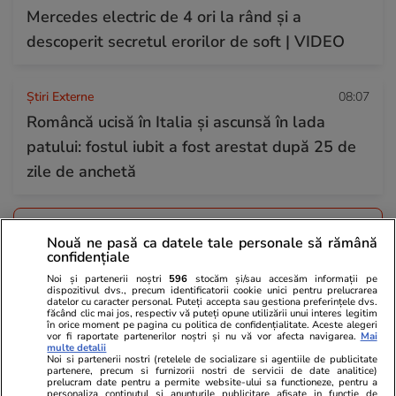
Mercedes electric de 4 ori la rând și a
descoperit secretul erorilor de soft | VIDEO
Știri Externe
08:07
Româncă ucisă în Italia și ascunsă în lada
patului: fostul iubit a fost arestat după 25 de
zile de anchetă
Citește mai multe
Nouă ne pasă ca datele tale personale să rămână
confidențiale
Noi și partenerii noștri
596
stocăm și/sau accesăm informații pe
TRENDING
dispozitivul dvs., precum identificatorii cookie unici pentru prelucrarea
datelor cu caracter personal. Puteți accepta sau gestiona preferințele dvs.
făcând clic mai jos, respectiv vă puteți opune utilizării unui interes legitim
în orice moment pe pagina cu politica de confidențialitate. Aceste alegeri
Știri România
05 aug.
vor fi raportate partenerilor noștri și nu vă vor afecta navigarea.
Mai
multe detalii
Ploi torențiale, grindină și vijelii în 34 de județe
Noi si partenerii nostri (retelele de socializare si agentiile de publicitate
partenere, precum si furnizorii nostri de servicii de date analitice)
și București. Harta zonelor care rămân sub
prelucram date pentru a permite website-ului sa functioneze, pentru a
personaliza continutul si anunturile publicitare afisate in functie de