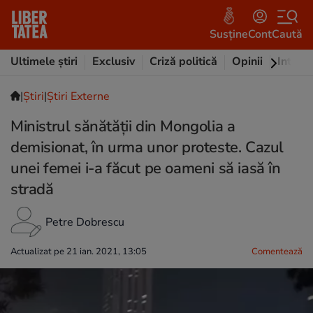
Susține
Cont
Caută
Ultimele știri
Exclusiv
Criză politică
Opinii
Intervi
|
Ştiri
|
Știri Externe
Ministrul sănătății din Mongolia a
demisionat, în urma unor proteste. Cazul
unei femei i-a făcut pe oameni să iasă în
stradă
Petre Dobrescu
Actualizat pe 21 ian. 2021, 13:05
Comentează