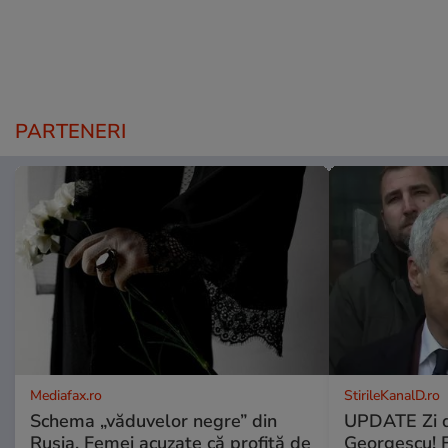
PARTENERI
Mediafax.ro
StirileKanalD.ro
Schema „văduvelor negre” din
UPDATE Zi d
Rusia. Femei acuzate că profită de
Georgescu! F