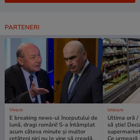
PARTENERI
Viva.ro
Unica.ro
E breaking news-ul începutului de
Ultima oră / 
lună, dragi români! S-a întâmplat
să știe! Deci
acum câteva minute și multor
supermarketu
cetățeni nici nu le vine să creadă.
Ce urmează s