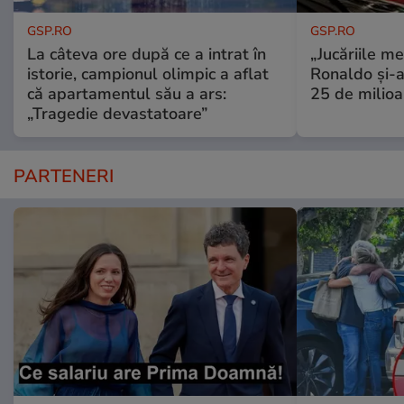
GSP.RO
GSP.RO
La câteva ore după ce a intrat în
„Jucăriile me
istorie, campionul olimpic a aflat
Ronaldo și-a
că apartamentul său a ars:
25 de milioa
„Tragedie devastatoare”
PARTENERI