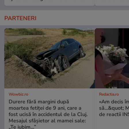
PARTENERI
Wowbiz.ro
Redactia.ro
Durere fără margini după
«Am decis î
moartea fetiței de 9 ani, care a
să...&quot; 
fost ucisă în accidentul de la Cluj.
de reactii 
Mesajul sfâșietor al mamei sale:
„Te iubim…”