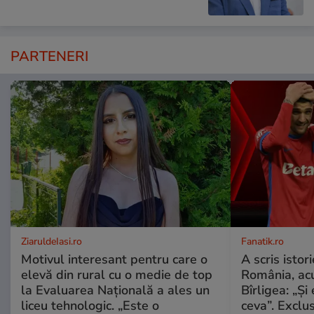
PARTENERI
ZiaruldeIasi.ro
Fanatik.ro
Motivul interesant pentru care o
A scris istor
elevă din rural cu o medie de top
România, acu
la Evaluarea Națională a ales un
Bîrligea: „Și
liceu tehnologic. „Este o
ceva”. Exclus