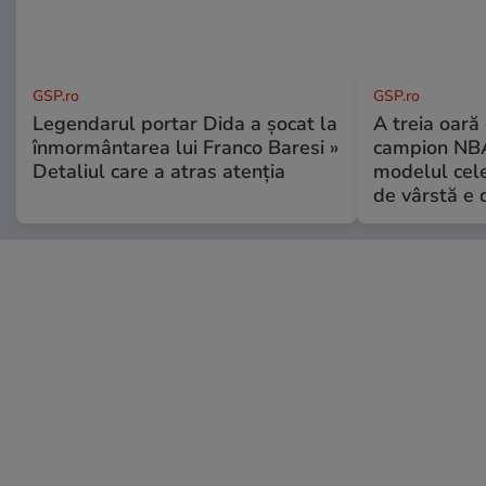
GSP.ro
GSP.ro
Legendarul portar Dida a șocat la
A treia oară
înmormântarea lui Franco Baresi »
campion NBA
Detaliul care a atras atenția
modelul cele
de vârstă e 