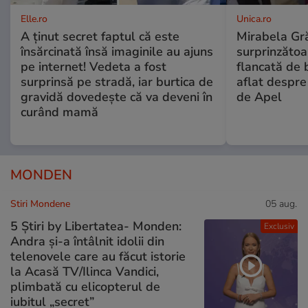
Elle.ro
Unica.ro
A ținut secret faptul că este
Mirabela Gră
însărcinată însă imaginile au ajuns
surprinzătoar
pe internet! Vedeta a fost
flancată de 
surprinsă pe stradă, iar burtica de
aflat despre
gravidă dovedește că va deveni în
de Apel
curând mamă
MONDEN
Stiri Mondene
05 aug.
5 Știri by Libertatea- Monden:
Exclusiv
Andra și-a întâlnit idolii din
telenovele care au făcut istorie
la Acasă TV/Ilinca Vandici,
plimbată cu elicopterul de
iubitul „secret”