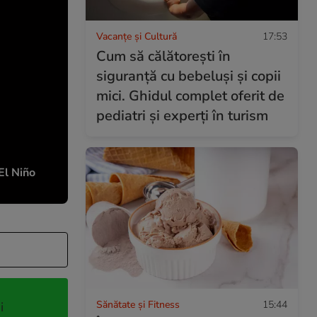
Vacanțe și Cultură
17:53
Cum să călătorești în
siguranță cu bebeluși și copii
mici. Ghidul complet oferit de
pediatri și experți în turism
El Niño
Sănătate și Fitness
15:44
i