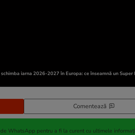
t schimba iarna 2026-2027 în Europa: ce înseamnă un Super 
Comentează
 de WhatsApp pentru a fi la curent cu ultimele informați