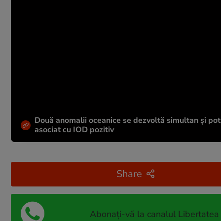
Două anomalii oceanice se dezvoltă simultan și po
asociat cu IOD pozitiv
Share
Abonați-vă la canalul Libertatea