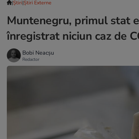
|
Ştiri
|
Știri Externe
Muntenegru, primul stat 
înregistrat niciun caz de
Bobi Neacșu
Redactor