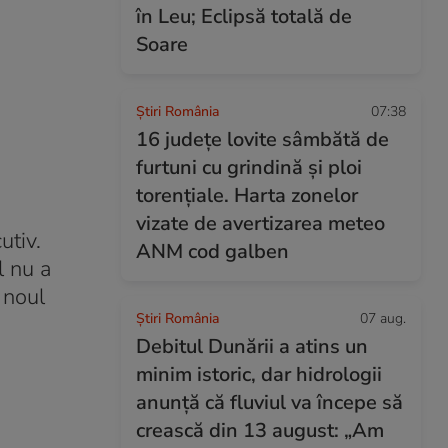
în Leu; Eclipsă totală de
Soare
Știri România
07:38
16 județe lovite sâmbătă de
furtuni cu grindină și ploi
torențiale. Harta zonelor
vizate de avertizarea meteo
utiv.
ANM cod galben
l nu a
 noul
Știri România
07 aug.
Debitul Dunării a atins un
minim istoric, dar hidrologii
anunță că fluviul va începe să
crească din 13 august: „Am