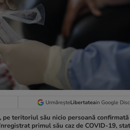
Urmărește
Libertatea
in Google Dis
pe teritoriul său nicio persoană confirmată
a înregistrat primul său caz de COVID-19, sta