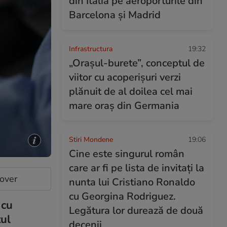
din Italia pe aeroporturile din
Barcelona și Madrid
Infrastructura
19:32
„Orașul-burete”, conceptul de
viitor cu acoperișuri verzi
plănuit de al doilea cel mai
mare oraș din Germania
Stiri Mondene
19:06
Cine este singurul român
care ar fi pe lista de invitați la
cover
nunta lui Cristiano Ronaldo
cu Georgina Rodriguez.
 cu
Legătura lor durează de două
tul
decenii