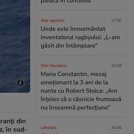
pleacă în concediu
Alte sporturi
17:00
Unde este înmormântat
inventatorul rugbyului: „L-am
găsit din întâmplare”
Stiri Mondene
16:49
Maria Constantin, mesaj
emoționant la 3 ani de la
nunta cu Robert Stoica: „Am
înțeles că o căsnicie frumoasă
nu înseamnă perfecțiune”
ranți din
Lifestyle
16:46
z, în sud-