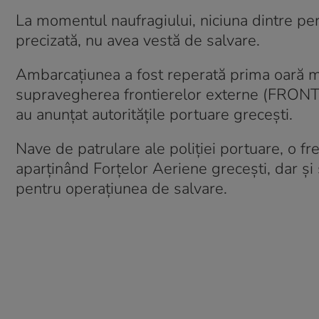
La momentul naufragiului, niciuna dintre per
precizată, nu avea vestă de salvare.
Ambarcaţiunea a fost reperată prima oară m
supravegherea frontierelor externe (FRONTEX)
au anunţat autorităţile portuare greceşti.
Nave de patrulare ale poliţiei portuare, o fr
aparţinând Forţelor Aeriene greceşti, dar şi
pentru operațiunea de salvare.