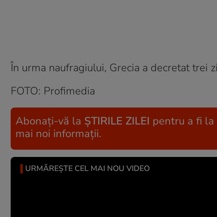
În urma naufragiului, Grecia a decretat trei z
FOTO: Profimedia
Abonați-vă la
ȘTIRILE ZILEI
pentru a fi la
mai noi informații.
URMĂREȘTE CEL MAI NOU VIDEO