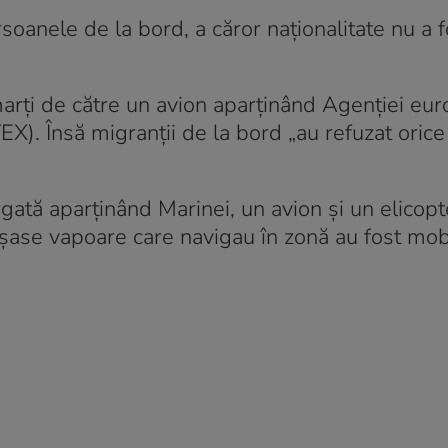
soanele de la bord, a căror naţionalitate nu a f
arţi de către un avion aparţinând Agenţiei eu
. Însă migranţii de la bord „au refuzat orice 
egată aparţinând Marinei, un avion şi un elicopt
 şase vapoare care navigau în zonă au fost mob