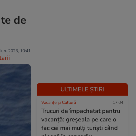
ute de
 iun. 2023, 10:41
arii
ULTIMELE ȘTIRI
Vacanțe și Cultură
17:04
Trucuri de împachetat pentru
vacanță: greșeala pe care o
fac cei mai mulți turiști când