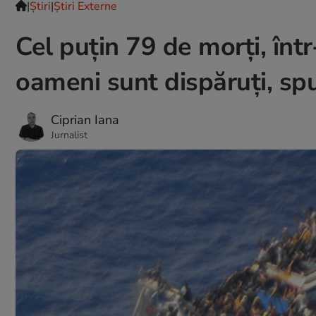
|
Ştiri
|
Știri Externe
Cel puțin 79 de morți, înt
oameni sunt dispăruți, spu
Ciprian Iana
Jurnalist