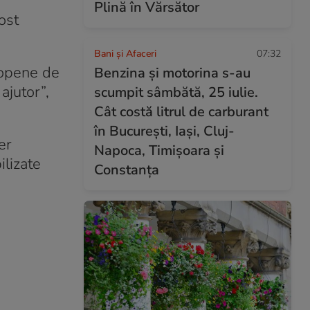
Plină în Vărsător
ost
Bani și Afaceri
07:32
ropene de
Benzina și motorina s-au
ajutor”,
scumpit sâmbătă, 25 iulie.
Cât costă litrul de carburant
în București, Iași, Cluj-
er
Napoca, Timișoara și
ilizate
Constanța