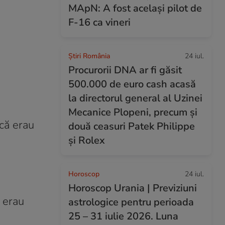
MApN: A fost același pilot de
F-16 ca vineri
Știri România
24 iul.
Procurorii DNA ar fi găsit
500.000 de euro cash acasă
la directorul general al Uzinei
Mecanice Plopeni, precum și
 că erau
două ceasuri Patek Philippe
și Rolex
Horoscop
24 iul.
Horoscop Urania | Previziuni
 erau
astrologice pentru perioada
25 – 31 iulie 2026. Luna