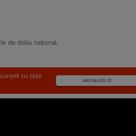
ile de doliu național.
 curent cu cele
ABONEAZĂ-TE