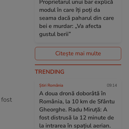
Proprietarul unui bar explică
modul în care îți poți da
seama dacă paharul din care
bei e murdar: „Va afecta
gustul berii”
Citește mai multe
TRENDING
Știri România
09:14
A doua dronă doborâtă în
 fost
România, la 10 km de Sfântu
Gheorghe. Radu Miruță: A
fost distrusă la 12 minute de
la intrarea în spațiul aerian.