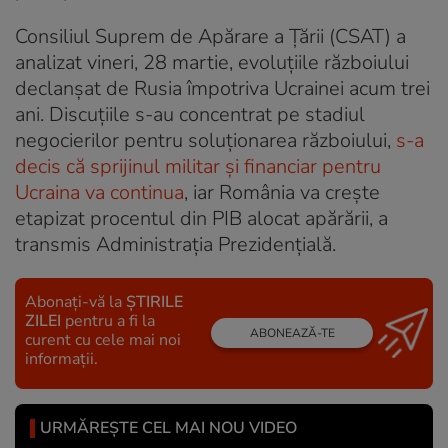
Consiliul Suprem de Apărare a Țării (CSAT) a
analizat vineri, 28 martie, evoluțiile războiului
declanșat de Rusia împotriva Ucrainei acum trei
ani. Discuțiile s-au concentrat pe stadiul
negocierilor pentru soluționarea războiului,
s-a
decis că sprijinul militar și financiar pentru
Ucraina va continua
, iar România va crește
etapizat procentul din PIB alocat apărării, a
transmis Administrația Prezidențială.
Abonați-vă la
ȘTIRILE
ZILEI
pentru a fi la
ABONEAZĂ-TE
curent cu cele mai noi
informații.
URMĂREȘTE CEL MAI NOU VIDEO