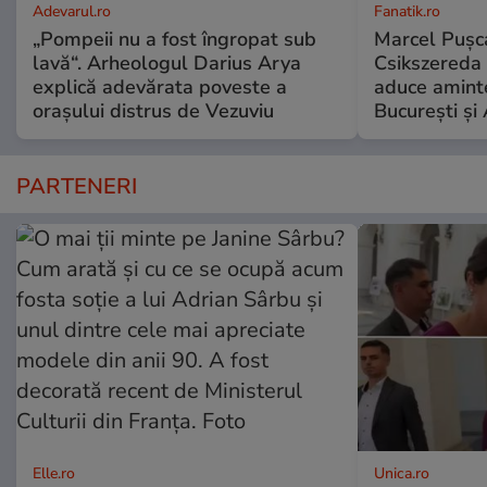
Adevarul.ro
Fanatik.ro
„Pompeii nu a fost îngropat sub
Marcel Pușca
lavă“. Arheologul Darius Arya
Csikszereda 
explică adevărata poveste a
aduce amint
orașului distrus de Vezuviu
București și
PARTENERI
Elle.ro
Unica.ro