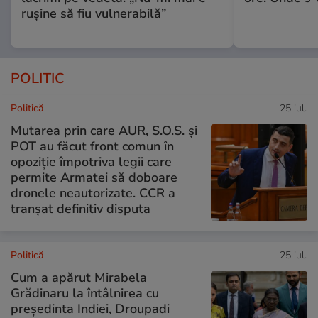
rușine să fiu vulnerabilă”
POLITIC
Politică
25 iul.
Mutarea prin care AUR, S.O.S. și
POT au făcut front comun în
opoziție împotriva legii care
permite Armatei să doboare
dronele neautorizate. CCR a
tranșat definitiv disputa
Politică
25 iul.
Cum a apărut Mirabela
Grădinaru la întâlnirea cu
președinta Indiei, Droupadi