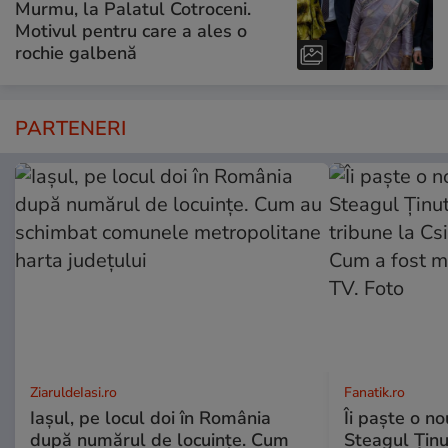
Murmu, la Palatul Cotroceni.
Motivul pentru care a ales o
rochie galbenă
PARTENERI
ZiaruldeIasi.ro
Fanatik.ro
Iașul, pe locul doi în România
Îi paște o no
după numărul de locuințe. Cum
Steagul Ținut