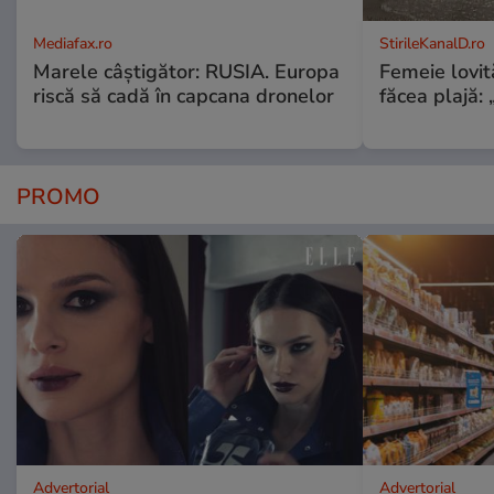
Mediafax.ro
StirileKanalD.ro
Marele câștigător: RUSIA. Europa
Femeie lovit
riscă să cadă în capcana dronelor
făcea plajă: „
PROMO
Advertorial
Advertorial