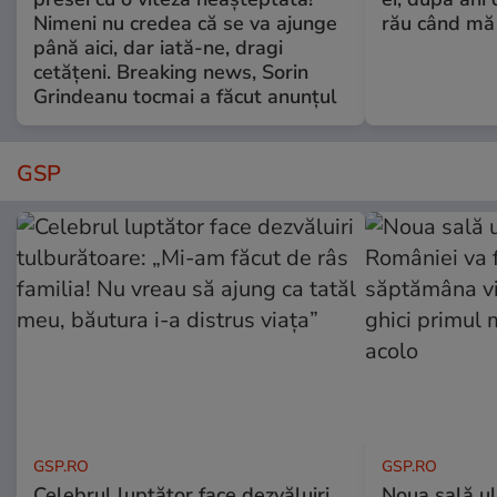
Nimeni nu credea că se va ajunge
rău când mă
până aici, dar iată-ne, dragi
cetățeni. Breaking news, Sorin
Grindeanu tocmai a făcut anunțul
GSP
GSP.RO
GSP.RO
Celebrul luptător face dezvăluiri
Noua sală u