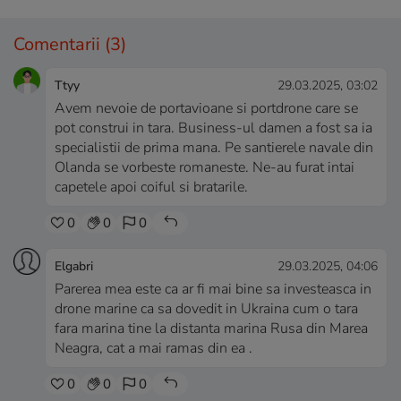
Comentarii
(3)
Ttyy
29.03.2025, 03:02
Avem nevoie de portavioane si portdrone care se
pot construi in tara. Business-ul damen a fost sa ia
specialistii de prima mana. Pe santierele navale din
Olanda se vorbeste romaneste. Ne-au furat intai
capetele apoi coiful si bratarile.
0
0
0
Elgabri
29.03.2025, 04:06
Parerea mea este ca ar fi mai bine sa investeasca in
drone marine ca sa dovedit in Ukraina cum o tara
fara marina tine la distanta marina Rusa din Marea
Neagra, cat a mai ramas din ea .
0
0
0