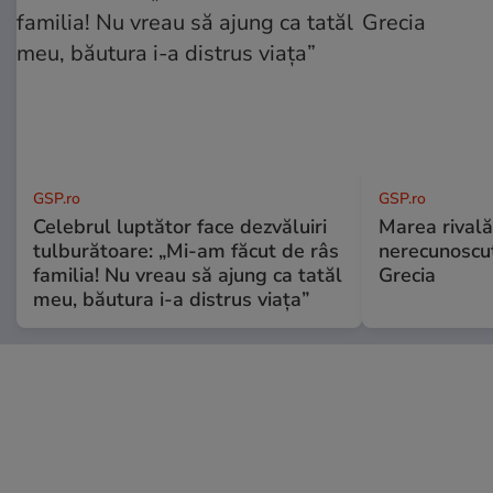
GSP.ro
GSP.ro
Celebrul luptător face dezvăluiri
Marea rivală
tulburătoare: „Mi-am făcut de râs
nerecunoscut
familia! Nu vreau să ajung ca tatăl
Grecia
meu, băutura i-a distrus viața”