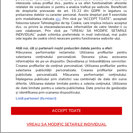
interesele si/sau profilul dvs., pentru a va oferi functionalitati aferente
Ce nu trebuie să faci de Sfântul Pantelimon
retelelor de socializare si pentru a analiza traficul pe website. Beneficiati
de drepturile prevazute de art. 15-22 din GDPR in legatura cu
prelucrarea datelor cu caracter personal. Aceste drepturi pot fi exercitate
prin modalitatea indicata
aici
. Prin click pe “ACCEPT TOATE”, acceptati
folosirea tuturor Tehnologiilor de tip Cookie, care implica inclusiv acceptul
Știri România
26 iul.
dvs. cu privire la stocarea/accesarea informatiilor de catre Vendor-ii cu
care colaboram. Prin click pe “VREAU SA MODIFIC SETARILE
Rezultatele Loto 6/49 din 26 iulie 2026.
INDIVIDUAL” puteti schimba preferintele in mod individual, mai putin
cele legate de cookie strict necesare pentru functionarea website-ului.
Numerele câștigătoare extrase duminică
Atât noi, cât și partenerii noștri prelucrăm datele pentru a oferi:
Măsurarea performanței reclamelor. Utilizarea profilurilor pentru
selectarea conținutului personalizat. Stocarea și/sau accesarea
informațiilor de pe un dispozitiv. Dezvoltarea și îmbunătățirea serviciilor.
Crearea profilurilor de conținut personalizat. Utilizarea profilurilor pentru
selectarea publicității personalizate. Crearea profilurilor pentru
publicitate personalizată. Măsurarea performanței conținutului.
Înțelegerea publicului prin statistici sau combinații de date din surse
diferite. Utilizarea datelor limitate pentru a selecta conținutul. Utilizarea
de date limitate pentru a selecta publicitatea. Date precise de geolocație
și identificarea prin scanarea dispozitivului.
Listă parteneri (furnizori)
ACCEPT TOATE
VREAU SA MODIFIC SETARILE INDIVIDUAL
Vacanțe și Cultură
26 iul.
Sănătate și Fitn