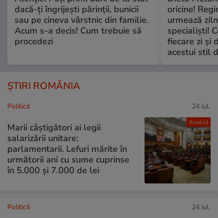
dacă-ți îngrijești părinții, bunicii
oricine! Regi
sau pe cineva vârstnic din familie.
urmează zilni
Acum s-a decis! Cum trebuie să
specialiști! 
procedezi
fiecare zi și 
acestui stil 
ȘTIRI ROMÂNIA
Politică
24 iul.
Analiză
Marii câștigători ai legii
salarizării unitare:
parlamentarii. Lefuri mărite în
următorii ani cu sume cuprinse
în 5.000 și 7.000 de lei
Politică
24 iul.