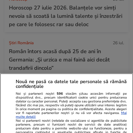
Horoscop 27 iulie 2026. Balanțele vor simți
nevoia să scoată la lumină talente și înzestrări
pe care le folosesc rar sau deloc
Știri România
26 iul.
Român întors acasă după 25 de ani în
Germania: „Și urzica e mai faină aici decât
trandafirii dincolo”
Nouă ne pasă ca datele tale personale să rămână
confidențiale
Știri România
26 iul.
Noi și partenerii noștri
596
stocăm și/sau accesăm informații pe
Ploi torențiale, grindină și vijelii în 21 de
dispozitivul dvs., precum identificatorii cookie unici pentru prelucrarea
datelor cu caracter personal. Puteți accepta sau gestiona preferințele dvs.
județe. Harta zonelor vizate luni de avertizarea
făcând clic mai jos, respectiv vă puteți opune utilizării unui interes legitim
în orice moment pe pagina cu politica de confidențialitate. Aceste alegeri
meteo ANM cod galben
vor fi raportate partenerilor noștri și nu vă vor afecta navigarea.
Mai
multe detalii
Noi si partenerii nostri (retelele de socializare si agentiile de publicitate
partenere, precum si furnizorii nostri de servicii de date analitice)
prelucram date pentru a permite website-ului sa functioneze, pentru a
Ştiri
26 iul. 2021
personaliza continutul si anunturile publicitare afisate in functie de