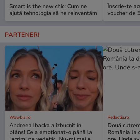
Smart is the new chic: Cum ne
Înscrie-te ac
ajută tehnologia să ne reinventăm
voucher de 5
PARTENERI
Wowbiz.ro
Redactia.ro
Andreea Ibacka a izbucnit în
Două cutrem
plâns! Ce a emoționat-o până la
România la d
lacrimi pe vedetă: „Nu-mi mai e
ore. Unde s