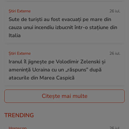
Știri Externe
26 iul.
Sute de turiști au fost evacuați pe mare din
cauza unui incendiu izbucnit într-o stațiune din
Italia
Știri Externe
26 iul.
Iranul îl jignește pe Volodimir Zelenski și
amenință Ucraina cu un „răspuns” după
atacurile din Marea Caspică
Citește mai multe
TRENDING
Horoscop
26 iul.