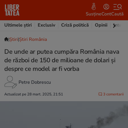
Susține
Cont
Caută
Ultimele știri
Exclusiv
Criză politică
Opinii
Intervi
|
Ştiri
|
Știri România
De unde ar putea cumpăra România nava
de război de 150 de milioane de dolari și
despre ce model ar fi vorba
Petre Dobrescu
Actualizat pe 28 mart. 2025, 21:51
3 comentarii