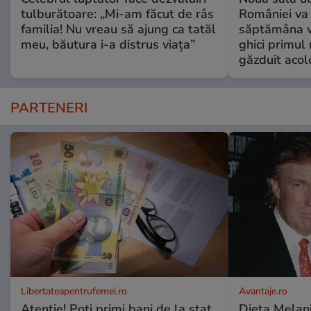
tulburătoare: „Mi-am făcut de râs
României va 
familia! Nu vreau să ajung ca tatăl
săptămâna vi
meu, băutura i-a distrus viața”
ghici primul 
găzduit acol
PARTENERI
Libertateapentrufemei.ro
Avantaje.ro
Atenție! Poți primi bani de la stat
Dieta Melan