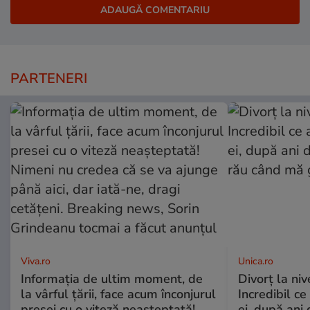
PARTENERI
Viva.ro
Unica.ro
Informația de ultim moment, de
Divorț la nive
la vârful țării, face acum înconjurul
Incredibil ce
presei cu o viteză neașteptată!
ei, după ani 