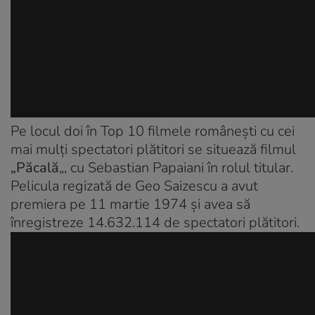
Pe locul doi în Top 10 filmele româneşti cu cei
mai mulţi spectatori plătitori se situează filmul
„Păcală
„, cu Sebastian Papaiani în rolul titular.
Pelicula regizată de Geo Saizescu a avut
premiera pe 11 martie 1974 şi avea să
înregistreze 14.632.114 de spectatori plătitori.