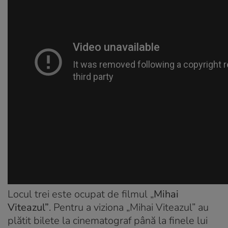
Locul trei este ocupat de filmul „
Mihai
Viteazul”
. Pentru a viziona „Mihai Viteazul” au
plătit bilete la cinematograf până la finele lui