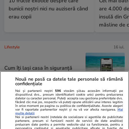
10 fructe exotice despre care
Cel mai bătr
bunicii noștri nici nu auziseră când
are 4.000 de 
erau copii
insulă din Gr
măsline de c
Lifestyle
16 iul.
Cum îţi laşi casa în siguranţă
înainte de a pleca în concediu
Nouă ne pasă ca datele tale personale să rămână
confidențiale
Noi și partenerii noștri
596
stocăm și/sau accesăm informații pe
dispozitivul dvs., precum identificatorii cookie unici pentru prelucrarea
datelor cu caracter personal. Puteți accepta sau gestiona preferințele dvs.
făcând clic mai jos, respectiv vă puteți opune utilizării unui interes legitim
în orice moment pe pagina cu politica de confidențialitate. Aceste alegeri
Lifestyle
14 iul.
vor fi raportate partenerilor noștri și nu vă vor afecta navigarea.
Mai
multe detalii
Noi si partenerii nostri (retelele de socializare si agentiile de publicitate
partenere, precum si furnizorii nostri de servicii de date analitice)
prelucram date pentru a permite website-ului sa functioneze, pentru a
Ce este făina de tapioca și în ce
personaliza continutul si anunturile publicitare afisate in functie de