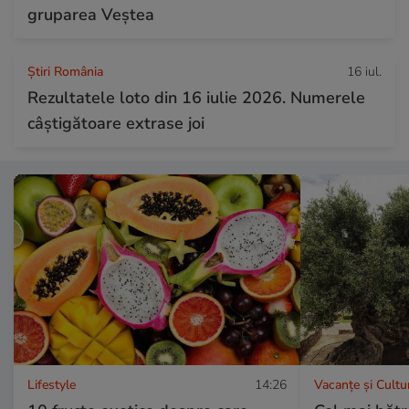
gruparea Veștea
Știri România
16 iul.
Rezultatele loto din 16 iulie 2026. Numerele
câștigătoare extrase joi
Lifestyle
14:26
Vacanțe și Cultu