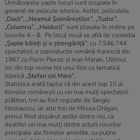
Următoarele şapte locuri sunt ocupate în
general de pelicule istorice. Astfel, peliculele
„
Dacii”, „Neamul Şoimăreştilor”, „Tudor”,
„Columna”, „Haiducii”
sunt plasate în ordine pe
locurile 4 – 8. Pe locul nouă se află de comedia
„
Şapte băieţi şi o ştrengăriţă”
, cu 7.546.744
spectatori, o coproducţie română-franceză din
1967 cu Florin Piersic şi Jean Marais. Ultimul
loc din top revine tot unui film cu tematică
istorică „
Ştefan cel Mare”.
Statistica arată faptul că din acest top 10 al
filmelor româneşti cu cei mai mulţi spectatori
plătitori, trei au fost regizate de Sergiu
Nicolaescu, iar alte trei de Mircea Drăgan,
primul fiind dispărut astăzi dintre noi, ca
dealtfel cei mai mulţi dintre actorii rolurilor
principale ale filmelor amintite, cu puţine