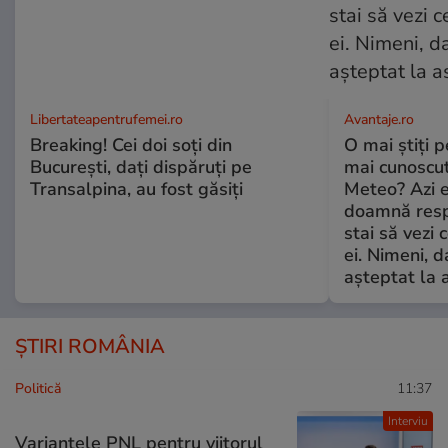
Libertateapentrufemei.ro
Avantaje.ro
Breaking! Cei doi soți din
O mai știți 
București, dați dispăruți pe
mai cunoscu
Transalpina, au fost găsiți
Meteo? Azi e
doamnă respe
stai să vezi 
ei. Nimeni, d
așteptat la 
ȘTIRI ROMÂNIA
Politică
11:37
Interviu
Variantele PNL pentru viitorul