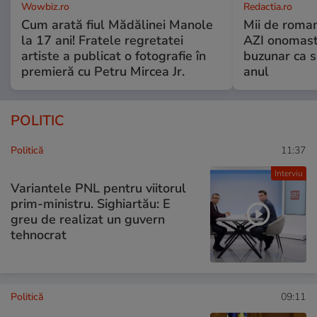
Wowbiz.ro
Redactia.ro
Cum arată fiul Mădălinei Manole
Mii de roman
la 17 ani! Fratele regretatei
AZI onomasti
artiste a publicat o fotografie în
buzunar ca s
premieră cu Petru Mircea Jr.
anul
POLITIC
Politică
11:37
Interviu
Variantele PNL pentru viitorul
prim-ministru. Sighiartău: E
greu de realizat un guvern
tehnocrat
Politică
09:11