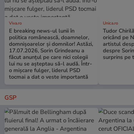
Viva.ro
Unica.ro
E breaking news-ul lunii în
Tudor Chiril
politica românească, doamnelor,
oricând pe N
domnișoarelor și domnilor! Astăzi,
artistul desp
17.07.2026, Sorin Grindeanu a
despre Sorin
făcut anunțul pe care nici colegii
surprins pe 
lui nu se așteptau să-l audă. Într-
o mișcare fulger, liderul PSD
tocmai a dat o veste importantă
GSP