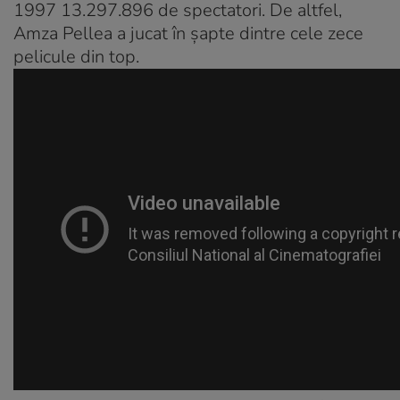
1997 13.297.896 de spectatori. De altfel,
Amza Pellea a jucat în şapte dintre cele zece
pelicule din top.