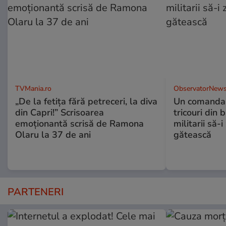
TVMania.ro
ObservatorNews
„De la fetița fără petreceri, la diva
Un comandan
din Capri!” Scrisoarea
tricouri din 
emoționantă scrisă de Ramona
militarii să-
Olaru la 37 de ani
gătească
PARTENERI