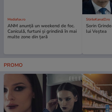
Mediafax.ro
StirileKanalD.ro
ANM anunță un weekend de foc.
Sorin Grinde
Caniculă, furtuni și grindină în mai
lui Veștea
multe zone din țară
PROMO