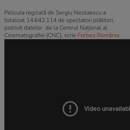
Pelicula regizată de Sergiu Nicolaescu a
totalizat 14.642.114 de spectatori plătitori,
potrivit datelor de la Centrul Naţional al
Cinematografiei (CNC), scrie
Forbes România.