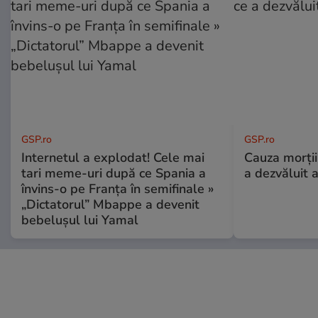
GSP.ro
GSP.ro
Internetul a explodat! Cele mai
Cauza morții
tari meme-uri după ce Spania a
a dezvăluit 
învins-o pe Franța în semifinale »
„Dictatorul” Mbappe a devenit
bebelușul lui Yamal