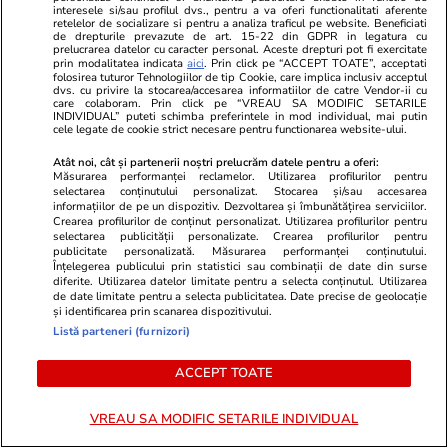
interesele si/sau profilul dvs., pentru a va oferi functionalitati aferente
rețete poate fi folosită
retelelor de socializare si pentru a analiza traficul pe website. Beneficiati
de drepturile prevazute de art. 15-22 din GDPR in legatura cu
prelucrarea datelor cu caracter personal. Aceste drepturi pot fi exercitate
prin modalitatea indicata
aici
. Prin click pe “ACCEPT TOATE”, acceptati
folosirea tuturor Tehnologiilor de tip Cookie, care implica inclusiv acceptul
dvs. cu privire la stocarea/accesarea informatiilor de catre Vendor-ii cu
care colaboram. Prin click pe “VREAU SA MODIFIC SETARILE
INDIVIDUAL” puteti schimba preferintele in mod individual, mai putin
Lifestyle
14 iul.
cele legate de cookie strict necesare pentru functionarea website-ului.
Atât noi, cât și partenerii noștri prelucrăm datele pentru a oferi:
Măsurarea performanței reclamelor. Utilizarea profilurilor pentru
selectarea conținutului personalizat. Stocarea și/sau accesarea
Ce este săpunul de Marsilia și
informațiilor de pe un dispozitiv. Dezvoltarea și îmbunătățirea serviciilor.
Crearea profilurilor de conținut personalizat. Utilizarea profilurilor pentru
la ce se folosește
selectarea publicității personalizate. Crearea profilurilor pentru
publicitate personalizată. Măsurarea performanței conținutului.
Înțelegerea publicului prin statistici sau combinații de date din surse
diferite. Utilizarea datelor limitate pentru a selecta conținutul. Utilizarea
de date limitate pentru a selecta publicitatea. Date precise de geolocație
și identificarea prin scanarea dispozitivului.
Listă parteneri (furnizori)
Lifestyle
08 iul.
ACCEPT TOATE
Ce este Japandi, stilul de
amenajare care combină
VREAU SA MODIFIC SETARILE INDIVIDUAL
minimalismul japonez cu cel