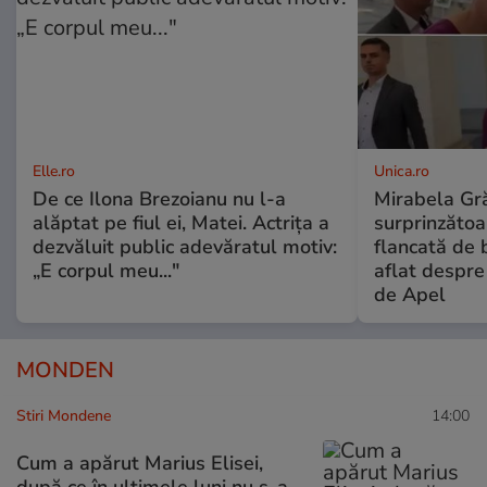
Elle.ro
Unica.ro
De ce Ilona Brezoianu nu l-a
Mirabela Gră
alăptat pe fiul ei, Matei. Actrița a
surprinzătoar
dezvăluit public adevăratul motiv:
flancată de 
„E corpul meu..."
aflat despre
de Apel
MONDEN
Stiri Mondene
14:00
Cum a apărut Marius Elisei,
după ce în ultimele luni nu s-a