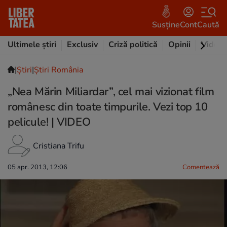
Susține
Cont
Caută
Ultimele știri
Exclusiv
Criză politică
Opinii
Video
|
Ştiri
|
Știri România
„Nea Mărin Miliardar”, cel mai vizionat film
românesc din toate timpurile. Vezi top 10
pelicule! | VIDEO
Cristiana Trifu
05 apr. 2013, 12:06
Comentează