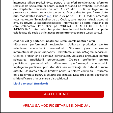
interesele si/sau profilul dvs., pentru a va oferi functionalitati aferente
Politică
14:40
retelelor de socializare si pentru a analiza traficul pe website. Beneficiati
Marcel Ciolacu, surprins la un
de drepturile prevazute de art. 15-22 din GDPR in legatura cu
prelucrarea datelor cu caracter personal. Aceste drepturi pot fi exercitate
hotel de 800 € pe noapte în
prin modalitatea indicata
aici
. Prin click pe “ACCEPT TOATE”, acceptati
folosirea tuturor Tehnologiilor de tip Cookie, care implica inclusiv acceptul
Italia, alături de fostul lider
dvs. cu privire la stocarea/accesarea informatiilor de catre Vendor-ii cu
PSD Ionel Arsene, condamnat
care colaboram. Prin click pe “VREAU SA MODIFIC SETARILE
INDIVIDUAL” puteti schimba preferintele in mod individual, mai putin
la 6 ani de închisoare și aflat pe
cele legate de cookie strict necesare pentru functionarea website-ului.
lista urmăriților internațional:
Atât noi, cât și partenerii noștri prelucrăm datele pentru a oferi:
„Ce fac eu personal nu privește
Măsurarea performanței reclamelor. Utilizarea profilurilor pentru
pe nimeni”
selectarea conținutului personalizat. Stocarea și/sau accesarea
informațiilor de pe un dispozitiv. Dezvoltarea și îmbunătățirea serviciilor.
Crearea profilurilor de conținut personalizat. Utilizarea profilurilor pentru
selectarea publicității personalizate. Crearea profilurilor pentru
Politică
13:44
publicitate personalizată. Măsurarea performanței conținutului.
Înțelegerea publicului prin statistici sau combinații de date din surse
diferite. Utilizarea datelor limitate pentru a selecta conținutul. Utilizarea
de date limitate pentru a selecta publicitatea. Date precise de geolocație
Parlamentarii își întrerup
și identificarea prin scanarea dispozitivului.
vacanța pentru o sesiune
Listă parteneri (furnizori)
extraordinară între 27 și 31
iulie 2026
ACCEPT TOATE
VREAU SA MODIFIC SETARILE INDIVIDUAL