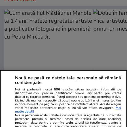
Wowbiz.ro
Redactia.ro
Nouă ne pasă ca datele tale personale să rămână
Cum arată fiul Mădălinei Manole
Doliu în fami
confidențiale
la 17 ani! Fratele regretatei
Fiica artistu
Noi și partenerii noștri
596
stocăm și/sau accesăm informații pe
artiste a publicat o fotografie în
bun printr-u
dispozitivul dvs., precum identificatorii cookie unici pentru prelucrarea
datelor cu caracter personal. Puteți accepta sau gestiona preferințele dvs.
premieră cu Petru Mircea Jr.
făcând clic mai jos, respectiv vă puteți opune utilizării unui interes legitim
în orice moment pe pagina cu politica de confidențialitate. Aceste alegeri
vor fi raportate partenerilor noștri și nu vă vor afecta navigarea.
Mai
multe detalii
Noi si partenerii nostri (retelele de socializare si agentiile de publicitate
POLITIC
partenere, precum si furnizorii nostri de servicii de date analitice)
prelucram date pentru a permite website-ului sa functioneze, pentru a
personaliza continutul si anunturile publicitare afisate in functie de