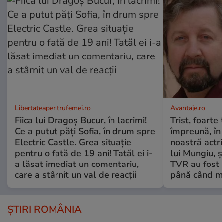
Libertateapentrufemei.ro
Avantaje.ro
Fiica lui Dragoș Bucur, în lacrimi!
Trist, foarte
Ce a putut păți Sofia, în drum spre
împreună, în
Electric Castle. Grea situație
noastră actri
pentru o fată de 19 ani! Tatăl ei i-
lui Mungiu, ș
a lăsat imediat un comentariu,
TVR au fost 
care a stârnit un val de reacții
până când mo
ȘTIRI ROMÂNIA