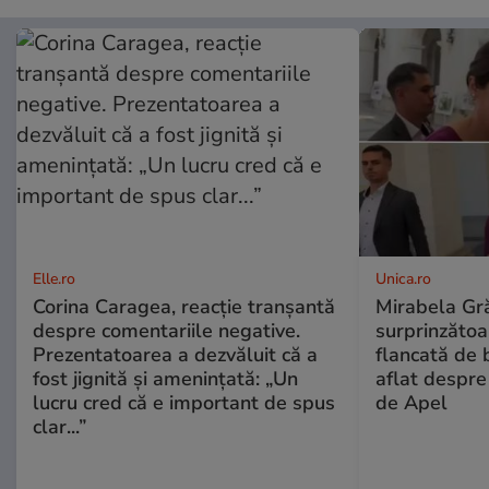
Elle.ro
Unica.ro
Corina Caragea, reacție tranșantă
Mirabela Gră
despre comentariile negative.
surprinzătoar
Prezentatoarea a dezvăluit că a
flancată de 
fost jignită și amenințată: „Un
aflat despre
lucru cred că e important de spus
de Apel
clar...”