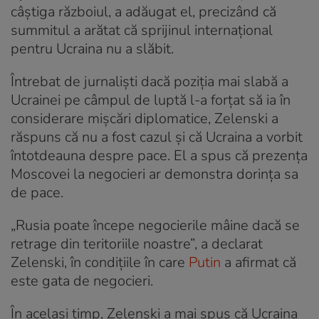
câştiga războiul, a adăugat el, precizând că
summitul a arătat că sprijinul internaţional
pentru Ucraina nu a slăbit.
Întrebat de jurnaliști dacă poziţia mai slabă a
Ucrainei pe câmpul de luptă l-a forţat să ia în
considerare mişcări diplomatice, Zelenski a
răspuns că nu a fost cazul şi că Ucraina a vorbit
întotdeauna despre pace. El a spus că prezenţa
Moscovei la negocieri ar demonstra dorinţa sa
de pace.
„Rusia poate începe negocierile mâine dacă se
retrage din teritoriile noastre”, a declarat
Zelenski, în condiţiile în care
Putin
a afirmat că
este gata de negocieri.
În același timp, Zelenski a mai spus că Ucraina