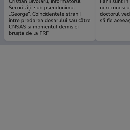
Cristian Bivolaru, informatorul
Fanii sunt în 
Securității sub pseudonimul
nerecunoscut
„George”. Coincidențele stranii
doctorul ved
între predarea dosarului său către
să fie aceea
CNSAS și momentul demisiei
bruște de la FRF