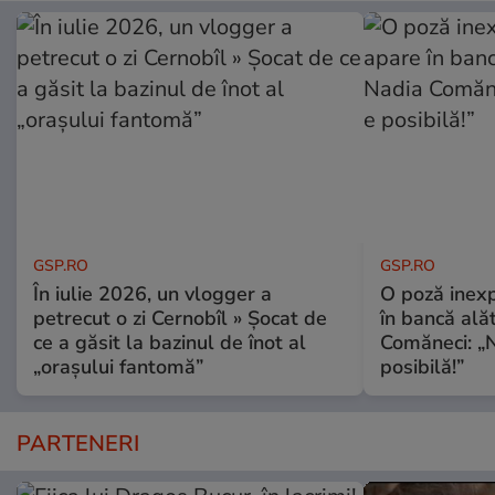
GSP.RO
GSP.RO
În iulie 2026, un vlogger a
O poză inexp
petrecut o zi Cernobîl » Șocat de
în bancă ală
ce a găsit la bazinul de înot al
Comăneci: „N
„orașului fantomă”
posibilă!”
PARTENERI