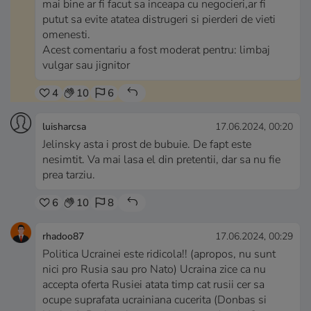
mai bine ar fi facut sa inceapa cu negocieri,ar fi
putut sa evite atatea distrugeri si pierderi de vieti
omenesti.
Acest comentariu a fost moderat pentru: limbaj
vulgar sau jignitor
4
10
6
luisharcsa
17.06.2024, 00:20
Jelinsky asta i prost de bubuie. De fapt este
nesimtit. Va mai lasa el din pretentii, dar sa nu fie
prea tarziu.
6
10
8
rhadoo87
17.06.2024, 00:29
Politica Ucrainei este ridicola!! (apropos, nu sunt
nici pro Rusia sau pro Nato) Ucraina zice ca nu
accepta oferta Rusiei atata timp cat rusii cer sa
ocupe suprafata ucrainiana cucerita (Donbas si