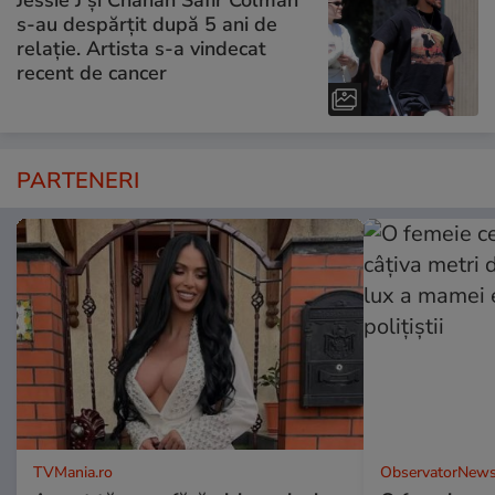
Jessie J și Chanan Safir Colman
s-au despărțit după 5 ani de
relație. Artista s-a vindecat
recent de cancer
PARTENERI
TVMania.ro
ObservatorNews