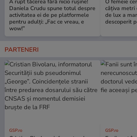
A rupt tăcerea fără nicio rușine!
O femeie cer
Daniela Crudu spune totul despre
câţiva metri
activitatea ei de pe platformele
de lux a mam
pentru adulți: „Fac ce vreau, e
descoperit po
wow!”
PARTENERI
GSP.ro
GSP.ro