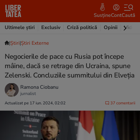
Susține
Cont
Caută
Ultimele știri
Exclusiv
Criză politică
Opinii
Video
|
Ştiri
|
Știri Externe
Negocierile de pace cu Rusia pot începe
mâine, dacă se retrage din Ucraina, spune
Zelenski. Concluziile summitului din Elveţia
Ramona Ciobanu
jurnalist
Actualizat pe 17 iun. 2024, 02:02
37 comentarii