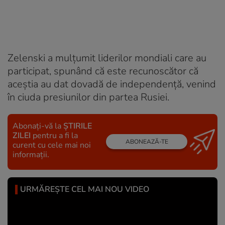
Zelenski a mulţumit liderilor mondiali care au
participat, spunând că este recunoscător că
aceştia au dat dovadă de independenţă, venind
în ciuda presiunilor din partea Rusiei.
Abonați-vă la
ȘTIRILE
ZILEI
pentru a fi la
ABONEAZĂ-TE
curent cu cele mai noi
informații.
URMĂREȘTE CEL MAI NOU VIDEO