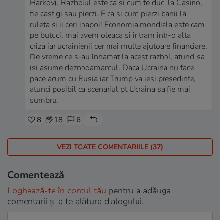
Harkov). Razboiul este ca si cum te duci la Casino,
fie castigi sau pierzi. E ca si cum pierzi banii la
ruleta si ii ceri inapoi! Economia mondiala este cam
pe butuci, mai avem oleaca si intram intr-o alta
criza iar ucrainienii cer mai multe ajutoare financiare.
De vreme ce s-au inhamat la acest razboi, atunci sa
isi asume deznodamantul. Daca Ucraina nu face
pace acum cu Rusia iar Trump va iesi presedinte,
atunci posibil ca scenariul pt Ucraina sa fie mai
sumbru.
8
18
6
VEZI TOATE COMENTARIILE (37)
Comentează
Loghează-te în contul tău
pentru a adăuga
comentarii și a te alătura dialogului.