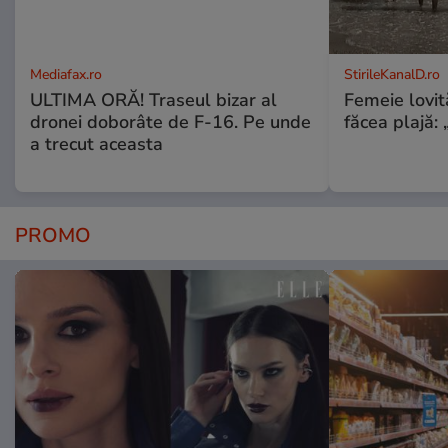
Mediafax.ro
StirileKanalD.ro
ULTIMA ORĂ! Traseul bizar al
Femeie lovit
dronei doborâte de F-16. Pe unde
făcea plajă: „
a trecut aceasta
PROMO