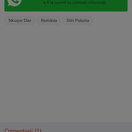
a fi la curent cu ultimele informații
Nicușor Dan
România
Stiri Polonia
Comentarii
(1)