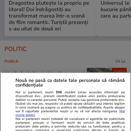
Dragostea plutește la propriu pe
Universul le
litoral! Doi îndrăgostiți au
bucurie până
transformat marea într-o scenă
care au part
de film romantic. Turiștii prezenți
s-au uitat de două ori
POLITIC
Politică
24 iul.
Analiză
Marii câștigători ai legii
salarizării unitare:
Nouă ne pasă ca datele tale personale să rămână
confidențiale
parlamentarii. Lefuri mărite în
următorii ani cu sume cuprinse
Noi și partenerii noștri
596
stocăm și/sau accesăm informații pe
dispozitivul dvs., precum identificatorii cookie unici pentru prelucrarea
în 5.000 și 7.000 de lei
datelor cu caracter personal. Puteți accepta sau gestiona preferințele dvs.
făcând clic mai jos, respectiv vă puteți opune utilizării unui interes legitim
în orice moment pe pagina cu politica de confidențialitate. Aceste alegeri
vor fi raportate partenerilor noștri și nu vă vor afecta navigarea.
Mai
multe detalii
Noi si partenerii nostri (retelele de socializare si agentiile de publicitate
Politică
24 iul.
partenere, precum si furnizorii nostri de servicii de date analitice)
prelucram date pentru a permite website-ului sa functioneze, pentru a
personaliza continutul si anunturile publicitare afisate in functie de