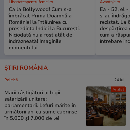
Libertateapentrufemei.ro
Avantaje.ro
Ca la Bollywood! Cum s-a
Ea - 52, el 
îmbrăcat Prima Doamnă a
s-au îndrăgos
României la întâlnirea cu
rezistat. La 
președinta Indiei la București.
despărțirea 
Niciodată nu a fost atât de
cum a răspu
îndrăzneață! Imaginile
întrebare i
momentului
ȘTIRI ROMÂNIA
Politică
24 iul.
Analiză
Marii câștigători ai legii
salarizării unitare:
parlamentarii. Lefuri mărite în
următorii ani cu sume cuprinse
în 5.000 și 7.000 de lei