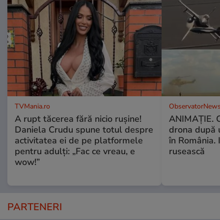
TVMania.ro
ObservatorNews
A rupt tăcerea fără nicio rușine!
ANIMAŢIE. C
Daniela Crudu spune totul despre
drona după 
activitatea ei de pe platformele
în România. In
pentru adulți: „Fac ce vreau, e
rusească
wow!”
PARTENERI