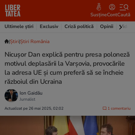
Susține
Cont
Caută
Ultimele știri
Exclusiv
Criză politică
Opinii
Video
|
Ştiri
|
Știri România
Nicușor Dan explică pentru presa poloneză
motivul deplasării la Varșovia, provocările
la adresa UE și cum preferă să se încheie
războiul din Ucraina
Ion Gaidău
Jurnalist
Actualizat pe 26 mai 2025, 02:02
1 comentariu