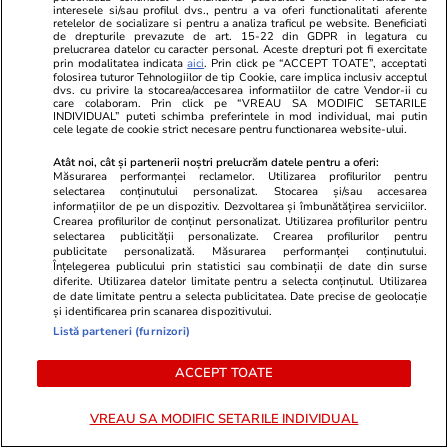
interesele si/sau profilul dvs., pentru a va oferi functionalitati aferente
Ciprian Ciucu, despre „bombele
retelelor de socializare si pentru a analiza traficul pe website. Beneficiati
de drepturile prevazute de art. 15-22 din GDPR in legatura cu
bugetare” de 20 de ani de la
prelucrarea datelor cu caracter personal. Aceste drepturi pot fi exercitate
Primăria Capitalei: „Acoperi o
prin modalitatea indicata
aici
. Prin click pe “ACCEPT TOATE”, acceptati
folosirea tuturor Tehnologiilor de tip Cookie, care implica inclusiv acceptul
gaură, apare alta”
dvs. cu privire la stocarea/accesarea informatiilor de catre Vendor-ii cu
care colaboram. Prin click pe “VREAU SA MODIFIC SETARILE
INDIVIDUAL” puteti schimba preferintele in mod individual, mai putin
cele legate de cookie strict necesare pentru functionarea website-ului.
Atât noi, cât și partenerii noștri prelucrăm datele pentru a oferi:
Măsurarea performanței reclamelor. Utilizarea profilurilor pentru
PARTENERI
selectarea conținutului personalizat. Stocarea și/sau accesarea
informațiilor de pe un dispozitiv. Dezvoltarea și îmbunătățirea serviciilor.
Crearea profilurilor de conținut personalizat. Utilizarea profilurilor pentru
selectarea publicității personalizate. Crearea profilurilor pentru
publicitate personalizată. Măsurarea performanței conținutului.
Înțelegerea publicului prin statistici sau combinații de date din surse
diferite. Utilizarea datelor limitate pentru a selecta conținutul. Utilizarea
de date limitate pentru a selecta publicitatea. Date precise de geolocație
și identificarea prin scanarea dispozitivului.
Listă parteneri (furnizori)
ACCEPT TOATE
VREAU SA MODIFIC SETARILE INDIVIDUAL