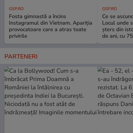
GSP.RO
GSP.RO
Fosta gimnastă a încins
Ce se ascund
Instagramul din Vietnam. Apariția
Locul unde s-
provocatoare care a atras toate
șters din ist
privirile
de ani, cu 7
PARTENERI