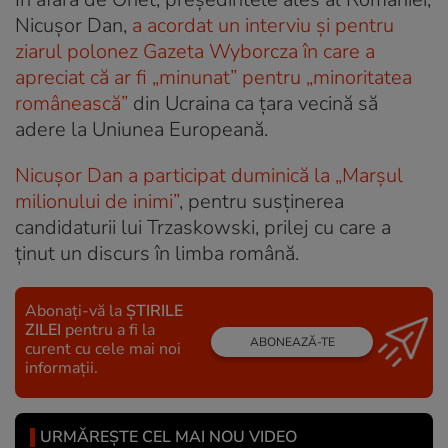
Nicușor Dan,
a acordat un interviu și pentru
ziarul polonez Gazeta Wyborcza în care a
apreciat că ar fi „minunat” pentru „minoritatea
românească”
din Ucraina ca țara vecină să
adere la Uniunea Europeană.
Nicușor Dan a participat duminică la „Marșul
milionului de inimi”
, pentru susținerea
candidaturii lui Trzaskowski, prilej cu care a
ținut un discurs în limba română.
Abonați-vă la
ȘTIRILE
ZILEI
pentru a fi la
ABONEAZĂ-TE
curent cu cele mai noi
informații.
URMĂREȘTE CEL MAI NOU VIDEO