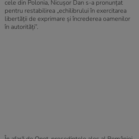
cele din Polonia, Nicușor Dan s-a pronunțat
pentru restabilirea „echilibrului în exercitarea
libertății de exprimare și încrederea oamenilor
în autorități”.
În afară de Onet, președintele ales al României,