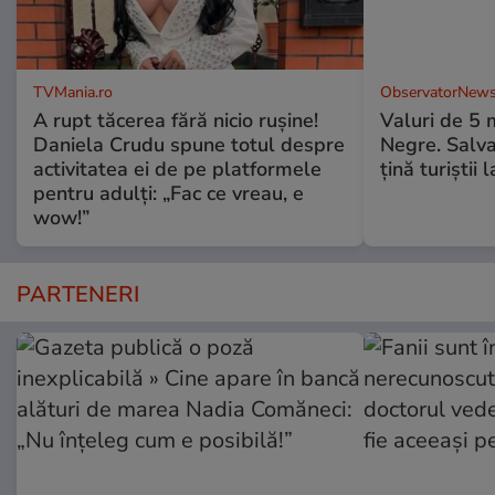
TVMania.ro
ObservatorNews
A rupt tăcerea fără nicio rușine!
Valuri de 5 m
Daniela Crudu spune totul despre
Negre. Salva
activitatea ei de pe platformele
ţină turiştii 
pentru adulți: „Fac ce vreau, e
wow!”
PARTENERI