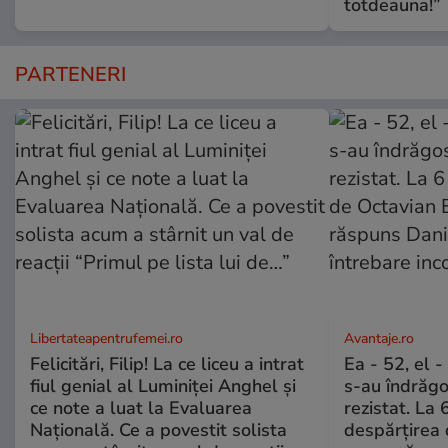
totdeauna!”
PARTENERI
Libertateapentrufemei.ro
Avantaje.ro
Felicitări, Filip! La ce liceu a intrat
Ea - 52, el 
fiul genial al Luminiței Anghel și
s-au îndrăgos
ce note a luat la Evaluarea
rezistat. La 
Națională. Ce a povestit solista
despărțirea 