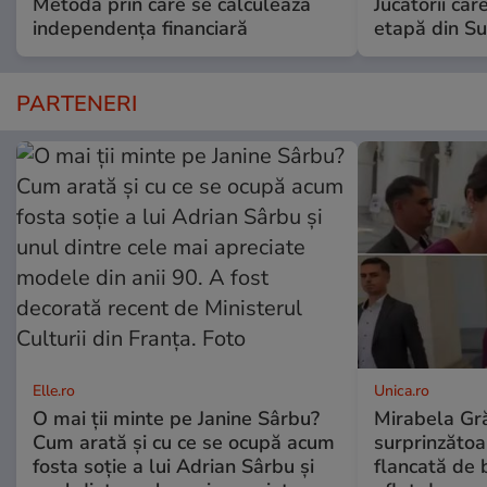
Metoda prin care se calculează
Jucătorii ca
independența financiară
etapă din S
PARTENERI
Elle.ro
Unica.ro
O mai ții minte pe Janine Sârbu?
Mirabela Gră
Cum arată și cu ce se ocupă acum
surprinzătoar
fosta soție a lui Adrian Sârbu și
flancată de 