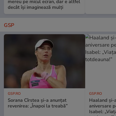
mereu pe micul ecran, dar e altfel
decât își imaginează mulți
GSP
GSP.RO
GSP.RO
Sorana Cîrstea și-a anunțat
Haaland și-a
revenirea: „Înapoi la treabă”
aniversare pe
Isabel: „Via