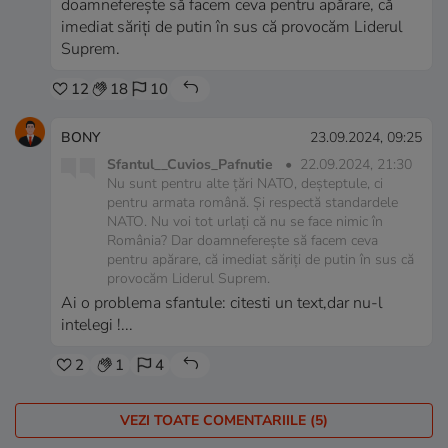
doamneferește să facem ceva pentru apărare, că
imediat săriți de putin în sus că provocăm Liderul
Suprem.
12
18
10
BONY
23.09.2024, 09:25
Sfantul__Cuvios_Pafnutie
•
22.09.2024, 21:30
Nu sunt pentru alte țări NATO, deșteptule, ci
pentru armata română. Și respectă standardele
NATO. Nu voi tot urlați că nu se face nimic în
România? Dar doamneferește să facem ceva
pentru apărare, că imediat săriți de putin în sus că
provocăm Liderul Suprem.
Ai o problema sfantule: citesti un text,dar nu-l
intelegi !...
2
1
4
VEZI TOATE COMENTARIILE (5)