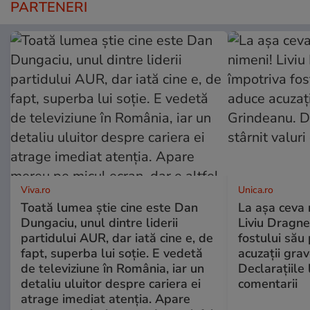
PARTENERI
Viva.ro
Unica.ro
Toată lumea știe cine este Dan
La așa ceva 
Dungaciu, unul dintre liderii
Liviu Dragne
partidului AUR, dar iată cine e, de
fostului său 
fapt, superba lui soție. E vedetă
acuzații grav
de televiziune în România, iar un
Declarațiile 
detaliu uluitor despre cariera ei
comentarii
atrage imediat atenția. Apare