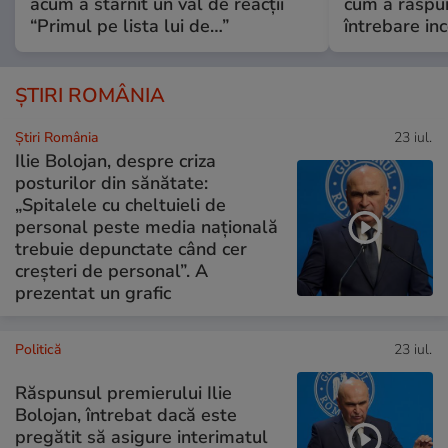
acum a stârnit un val de reacții
cum a răspu
“Primul pe lista lui de…”
întrebare i
ȘTIRI ROMÂNIA
Știri România
23 iul.
Ilie Bolojan, despre criza
posturilor din sănătate:
„Spitalele cu cheltuieli de
personal peste media națională
trebuie depunctate când cer
creșteri de personal”. A
prezentat un grafic
Politică
23 iul.
Răspunsul premierului Ilie
Bolojan, întrebat dacă este
pregătit să asigure interimatul