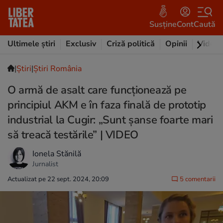
Susține
Cont
Caută
Ultimele știri
Exclusiv
Criză politică
Opinii
Video
|
Ştiri
|
Știri România
O armă de asalt care funcţionează pe
principiul AKM e în faza finală de prototip
industrial la Cugir: „Sunt șanse foarte mari
să treacă testările” | VIDEO
Ionela Stănilă
Jurnalist
Actualizat pe 22 sept. 2024, 20:09
5 comentarii