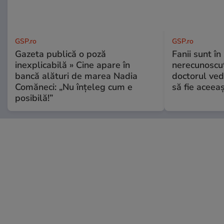
GSP.ro
GSP.ro
Gazeta publică o poză
Fanii sunt în 
inexplicabilă » Cine apare în
nerecunoscut
bancă alături de marea Nadia
doctorul ved
Comăneci: „Nu înțeleg cum e
să fie aceea
posibilă!”