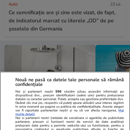
Auto
23 iul.
Ce semnificație are și cine este vizat, de fapt,
de indicatorul marcat cu literele „OD” de pe
șoselele din Germania
Nouă ne pasă ca datele tale personale să rămână
confidențiale
Noi și partenerii noștri
596
stocăm și/sau accesăm informații pe
dispozitivul dvs., precum identificatorii cookie unici pentru prelucrarea
datelor cu caracter personal. Puteți accepta sau gestiona preferințele dvs.
făcând clic mai jos, respectiv vă puteți opune utilizării unui interes legitim
în orice moment pe pagina cu politica de confidențialitate. Aceste alegeri
vor fi raportate partenerilor noștri și nu vă vor afecta navigarea.
Mai
Sănătate și Fitness
08:00
Sănătate și Fitn
multe detalii
Noi si partenerii nostri (retelele de socializare si agentiile de publicitate
De câte ori pe săptămână ar
De ce vacanț
partenere, precum si furnizorii nostri de servicii de date analitice)
prelucram date pentru a permite website-ului sa functioneze, pentru a
trebui să facem duș. Dermatologii
obositoare d
personaliza continutul si anunturile publicitare afisate in functie de