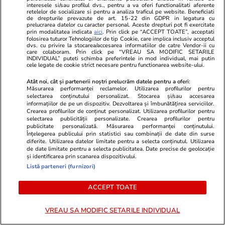
interesele si/sau profilul dvs., pentru a va oferi functionalitati aferente
demontează mitul
psihoterapeu
retelelor de socializare si pentru a analiza traficul pe website. Beneficiati
de drepturile prevazute de art. 15-22 din GDPR in legatura cu
prelucrarea datelor cu caracter personal. Aceste drepturi pot fi exercitate
prin modalitatea indicata
aici
. Prin click pe “ACCEPT TOATE”, acceptati
folosirea tuturor Tehnologiilor de tip Cookie, care implica inclusiv acceptul
dvs. cu privire la stocarea/accesarea informatiilor de catre Vendor-ii cu
care colaboram. Prin click pe “VREAU SA MODIFIC SETARILE
INDIVIDUAL” puteti schimba preferintele in mod individual, mai putin
cele legate de cookie strict necesare pentru functionarea website-ului.
Atât noi, cât și partenerii noștri prelucrăm datele pentru a oferi:
Măsurarea performanței reclamelor. Utilizarea profilurilor pentru
Lifestyle
18 iul.
selectarea conținutului personalizat. Stocarea și/sau accesarea
informațiilor de pe un dispozitiv. Dezvoltarea și îmbunătățirea serviciilor.
Crearea profilurilor de conținut personalizat. Utilizarea profilurilor pentru
selectarea publicității personalizate. Crearea profilurilor pentru
publicitate personalizată. Măsurarea performanței conținutului.
Semnele deshidratării și cum să
Înțelegerea publicului prin statistici sau combinații de date din surse
o previi
diferite. Utilizarea datelor limitate pentru a selecta conținutul. Utilizarea
de date limitate pentru a selecta publicitatea. Date precise de geolocație
și identificarea prin scanarea dispozitivului.
Listă parteneri (furnizori)
ACCEPT TOATE
Lifestyle
17 iul.
VREAU SA MODIFIC SETARILE INDIVIDUAL