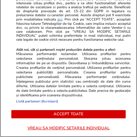
interesele si/sau profilul dvs., pentru a va oferi functionalitati aferente
retelelor de socializare si pentru a analiza traficul pe website. Beneficiati
de drepturile prevazute de art. 15-22 din GDPR in legatura cu
prelucrarea datelor cu caracter personal. Aceste drepturi pot fi exercitate
Lifestyle
14 iul.
prin modalitatea indicata
aici
. Prin click pe “ACCEPT TOATE”, acceptati
folosirea tuturor Tehnologiilor de tip Cookie, care implica inclusiv acceptul
dvs. cu privire la stocarea/accesarea informatiilor de catre Vendor-ii cu
care colaboram. Prin click pe “VREAU SA MODIFIC SETARILE
INDIVIDUAL” puteti schimba preferintele in mod individual, mai putin
Ce este făina de tapioca și în ce
cele legate de cookie strict necesare pentru functionarea website-ului.
rețete poate fi folosită
Atât noi, cât și partenerii noștri prelucrăm datele pentru a oferi:
Măsurarea performanței reclamelor. Utilizarea profilurilor pentru
selectarea conținutului personalizat. Stocarea și/sau accesarea
informațiilor de pe un dispozitiv. Dezvoltarea și îmbunătățirea serviciilor.
Crearea profilurilor de conținut personalizat. Utilizarea profilurilor pentru
selectarea publicității personalizate. Crearea profilurilor pentru
publicitate personalizată. Măsurarea performanței conținutului.
Lifestyle
14 iul.
Înțelegerea publicului prin statistici sau combinații de date din surse
diferite. Utilizarea datelor limitate pentru a selecta conținutul. Utilizarea
de date limitate pentru a selecta publicitatea. Date precise de geolocație
și identificarea prin scanarea dispozitivului.
Listă parteneri (furnizori)
Ce este săpunul de Marsilia și
la ce se folosește
ACCEPT TOATE
VREAU SA MODIFIC SETARILE INDIVIDUAL