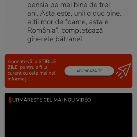
pensia pe mai bine de trei
ani. Asta este, unii o duc bine,
alţii mor de foame, asta e
România”, completează
ginerele bătrânei.
Abonați-vă la
ȘTIRILE
ZILEI
pentru a fi la
ABONEAZĂ-TE
curent cu cele mai noi
informații.
URMĂREȘTE CEL MAI NOU VIDEO