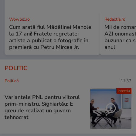
Wowbiz.ro
Redactia.ro
Cum arată fiul Mădălinei Manole
Mii de roman
la 17 ani! Fratele regretatei
AZI onomasti
artiste a publicat o fotografie în
buzunar ca s
premieră cu Petru Mircea Jr.
anul
POLITIC
Politică
11:37
Interviu
Variantele PNL pentru viitorul
prim-ministru. Sighiartău: E
greu de realizat un guvern
tehnocrat