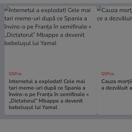
GSP.ro
GSP.ro
Internetul a explodat! Cele mai
Cauza morții
tari meme-uri după ce Spania a
a dezvăluit 
învins-o pe Franța în semifinale »
„Dictatorul” Mbappe a devenit
bebelușul lui Yamal