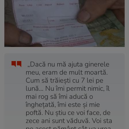
„Dacă nu mă ajuta ginerele
meu, eram de mult moartă.
Cum să trăieşti cu 7 lei pe
lună… Nu îmi permit nimic, îl
mai rog să îmi aducă o
îngheţată, îmi este şi mie
poftă. Nu ştiu ce voi face, de
zece ani sunt văduvă. Voi sta
pe acest pământ cât va vrea