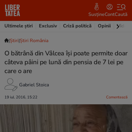
Susține
Cont
Caută
Ultimele știri
Exclusiv
Criză politică
Opinii
Video
|
Ştiri
|
Știri România
O bătrână din Vâlcea îşi poate permite doar
câteva pâini pe lună din pensia de 7 lei pe
care o are
Gabriel Stoica
19 iul. 2016, 15:22
Comentează