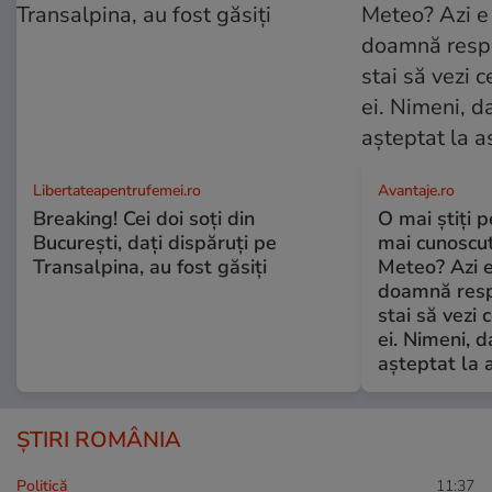
Libertateapentrufemei.ro
Avantaje.ro
Breaking! Cei doi soți din
O mai știți 
București, dați dispăruți pe
mai cunoscu
Transalpina, au fost găsiți
Meteo? Azi e
doamnă respe
stai să vezi 
ei. Nimeni, d
așteptat la 
ȘTIRI ROMÂNIA
Politică
11:37