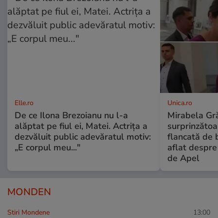
Elle.ro
Unica.ro
De ce Ilona Brezoianu nu l-a
Mirabela Gră
alăptat pe fiul ei, Matei. Actrița a
surprinzătoar
dezvăluit public adevăratul motiv:
flancată de 
„E corpul meu..."
aflat despre
de Apel
MONDEN
Stiri Mondene
13:00