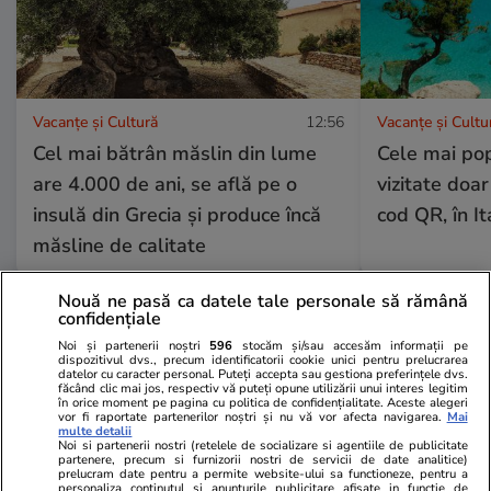
Vacanțe și Cultură
12:56
Vacanțe și Cultu
Cel mai bătrân măslin din lume
Cele mai pop
are 4.000 de ani, se află pe o
vizitate doar
insulă din Grecia și produce încă
cod QR, în It
măsline de calitate
Nouă ne pasă ca datele tale personale să rămână
confidențiale
Lifestyle
16 iul.
Noi și partenerii noștri
596
stocăm și/sau accesăm informații pe
dispozitivul dvs., precum identificatorii cookie unici pentru prelucrarea
datelor cu caracter personal. Puteți accepta sau gestiona preferințele dvs.
făcând clic mai jos, respectiv vă puteți opune utilizării unui interes legitim
în orice moment pe pagina cu politica de confidențialitate. Aceste alegeri
Cum îţi laşi casa în siguranţă
vor fi raportate partenerilor noștri și nu vă vor afecta navigarea.
Mai
multe detalii
înainte de a pleca în concediu
Noi si partenerii nostri (retelele de socializare si agentiile de publicitate
partenere, precum si furnizorii nostri de servicii de date analitice)
prelucram date pentru a permite website-ului sa functioneze, pentru a
personaliza continutul si anunturile publicitare afisate in functie de