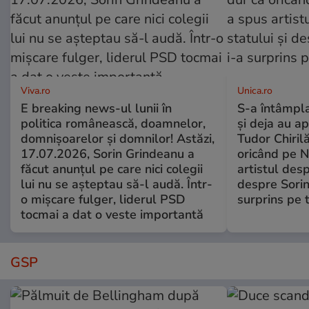
Viva.ro
Unica.ro
E breaking news-ul lunii în
S-a întâmpl
politica românească, doamnelor,
și deja au ap
domnișoarelor și domnilor! Astăzi,
Tudor Chiril
17.07.2026, Sorin Grindeanu a
oricând pe N
făcut anunțul pe care nici colegii
artistul desp
lui nu se așteptau să-l audă. Într-
despre Sorin
o mișcare fulger, liderul PSD
surprins pe 
tocmai a dat o veste importantă
GSP