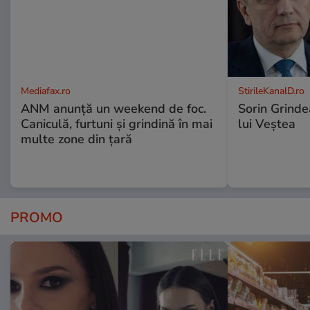
Mediafax.ro
StirileKanalD.ro
ANM anunță un weekend de foc.
Sorin Grinde
Caniculă, furtuni și grindină în mai
lui Veștea
multe zone din țară
PROMO