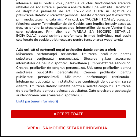
Citește mai multe
interesele si/sau profilul dvs., pentru a va oferi functionalitati aferente
retelelor de socializare si pentru a analiza traficul pe website. Beneficiati
de drepturile prevazute de art. 15-22 din GDPR in legatura cu
prelucrarea datelor cu caracter personal. Aceste drepturi pot fi exercitate
prin modalitatea indicata
aici
. Prin click pe “ACCEPT TOATE”, acceptati
TRENDING
folosirea tuturor Tehnologiilor de tip Cookie, care implica inclusiv acceptul
dvs. cu privire la stocarea/accesarea informatiilor de catre Vendor-ii cu
care colaboram. Prin click pe “VREAU SA MODIFIC SETARILE
INDIVIDUAL” puteti schimba preferintele in mod individual, mai putin
Știri România
15:11
cele legate de cookie strict necesare pentru functionarea website-ului.
„Nimeni nu mai riscă o estimare”: Migrarea
Atât noi, cât și partenerii noștri prelucrăm datele pentru a oferi:
Măsurarea performanței reclamelor. Utilizarea profilurilor pentru
aplicațiilor ANCPI în Cloudul Guvernamental
selectarea conținutului personalizat. Stocarea și/sau accesarea
informațiilor de pe un dispozitiv. Dezvoltarea și îmbunătățirea serviciilor.
întârzie, iar 10.000 de profesioniști din
Crearea profilurilor de conținut personalizat. Utilizarea profilurilor pentru
cadastru sunt blocați
selectarea publicității personalizate. Crearea profilurilor pentru
publicitate personalizată. Măsurarea performanței conținutului.
Înțelegerea publicului prin statistici sau combinații de date din surse
diferite. Utilizarea datelor limitate pentru a selecta conținutul. Utilizarea
de date limitate pentru a selecta publicitatea. Date precise de geolocație
Știri România
26 iul.
și identificarea prin scanarea dispozitivului.
Român întors acasă după 25 de ani în
Listă parteneri (furnizori)
Germania: „Și urzica e mai faină aici decât
ACCEPT TOATE
trandafirii dincolo”
VREAU SA MODIFIC SETARILE INDIVIDUAL