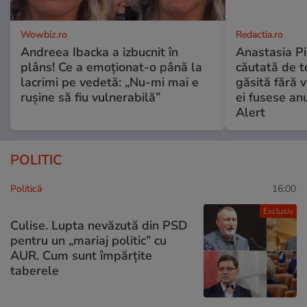
Wowbiz.ro
Redactia.ro
Andreea Ibacka a izbucnit în
Anastasia Pi
plâns! Ce a emoționat-o până la
căutată de t
lacrimi pe vedetă: „Nu-mi mai e
găsită fără v
rușine să fiu vulnerabilă”
ei fusese anu
Alert
POLITIC
Politică
16:00
Exclusiv
Culise. Lupta nevăzută din PSD
pentru un „mariaj politic” cu
AUR. Cum sunt împărțite
taberele