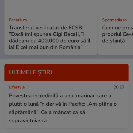
Fanatik.ro
Spotmedia.ro
Transferul verii ratat de FCSB:
Cum ne prost
”Dacă îmi spunea Gigi Becali, îi
propriu! Ce-
dădeam eu 400.000 de euro să îl
de știință
ia! E cel mai bun din România”
ULTIMELE ȘTIRI
Lifestyle
20:29
Povestea incredibilă a unui marinar care a
plutit o lună în derivă în Pacific: „Am plâns o
săptămână”. Ce a mâncat ca să
supraviețuiască