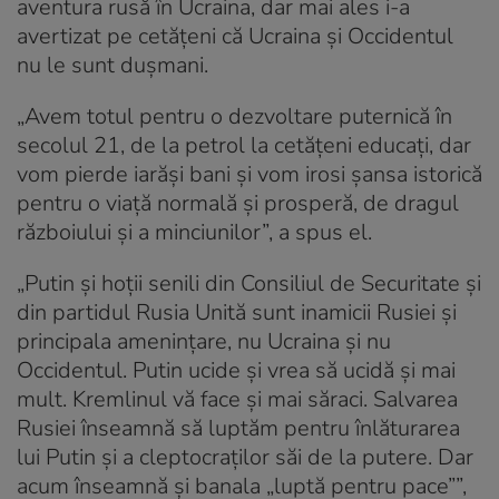
aventura rusă în Ucraina, dar mai ales i-a
avertizat pe cetățeni că Ucraina și Occidentul
nu le sunt dușmani.
„Avem totul pentru o dezvoltare puternică în
secolul 21, de la petrol la cetățeni educați, dar
vom pierde iarăși bani și vom irosi șansa istorică
pentru o viață normală și prosperă, de dragul
războiului și a minciunilor”, a spus el.
„Putin și hoții senili din Consiliul de Securitate și
din partidul Rusia Unită sunt inamicii Rusiei și
principala amenințare, nu Ucraina și nu
Occidentul. Putin ucide și vrea să ucidă și mai
mult. Kremlinul vă face și mai săraci. Salvarea
Rusiei înseamnă să luptăm pentru înlăturarea
lui Putin și a cleptocraților săi de la putere. Dar
acum înseamnă și banala „luptă pentru pace””,