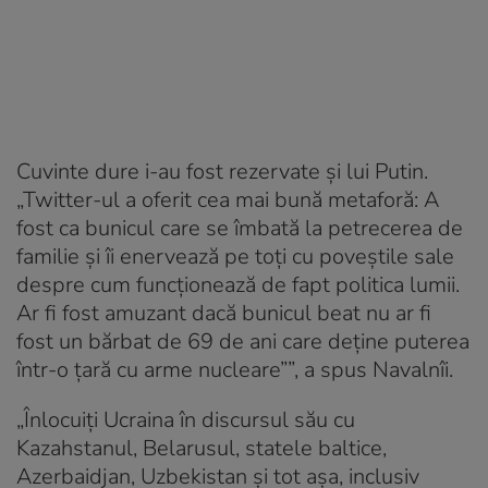
Cuvinte dure i-au fost rezervate și lui Putin.
„Twitter-ul a oferit cea mai bună metaforă: A
fost ca bunicul care se îmbată la petrecerea de
familie și îi enervează pe toți cu poveștile sale
despre cum funcționează de fapt politica lumii.
Ar fi fost amuzant dacă bunicul beat nu ar fi
fost un bărbat de 69 de ani care deține puterea
într-o țară cu arme nucleare””, a spus Navalnîi.
„Înlocuiți Ucraina în discursul său cu
Kazahstanul, Belarusul, statele baltice,
Azerbaidjan, Uzbekistan și tot așa, inclusiv