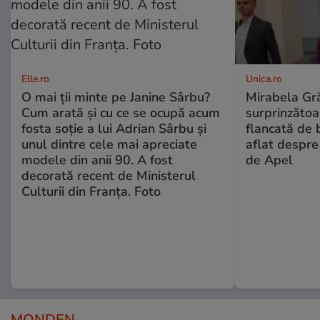
Elle.ro
Unica.ro
O mai ții minte pe Janine Sârbu?
Mirabela Gră
Cum arată și cu ce se ocupă acum
surprinzătoar
fosta soție a lui Adrian Sârbu și
flancată de 
unul dintre cele mai apreciate
aflat despre
modele din anii 90. A fost
de Apel
decorată recent de Ministerul
Culturii din Franța. Foto
MONDEN