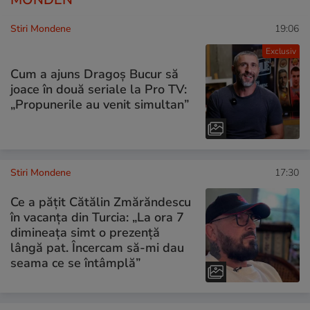
Stiri Mondene
19:06
Exclusiv
Cum a ajuns Dragoș Bucur să
joace în două seriale la Pro TV:
„Propunerile au venit simultan”
Stiri Mondene
17:30
Ce a pățit Cătălin Zmărăndescu
în vacanța din Turcia: „La ora 7
dimineața simt o prezență
lângă pat. Încercam să-mi dau
seama ce se întâmplă”