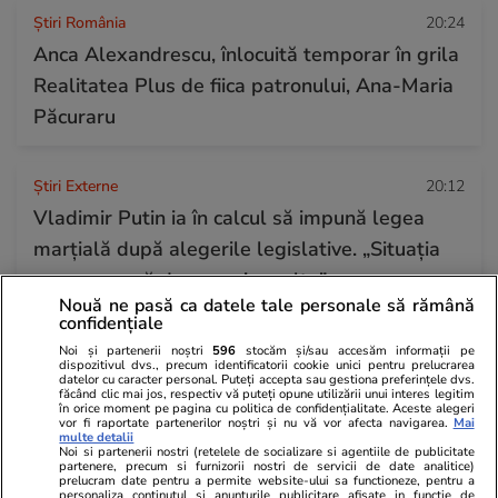
Știri România
20:24
Anca Alexandrescu, înlocuită temporar în grila
Realitatea Plus de fiica patronului, Ana-Maria
Păcuraru
Știri Externe
20:12
Vladimir Putin ia în calcul să impună legea
marțială după alegerile legislative. „Situația
se agravează de pe o zi pe alta”
Nouă ne pasă ca datele tale personale să rămână
confidențiale
Vacanțe și Cultură
19:44
Noi și partenerii noștri
596
stocăm și/sau accesăm informații pe
dispozitivul dvs., precum identificatorii cookie unici pentru prelucrarea
Gestul turiștilor care îi scoate din minți pe
datelor cu caracter personal. Puteți accepta sau gestiona preferințele dvs.
făcând clic mai jos, respectiv vă puteți opune utilizării unui interes legitim
proprietarii de apartamente de la Marea
în orice moment pe pagina cu politica de confidențialitate. Aceste alegeri
vor fi raportate partenerilor noștri și nu vă vor afecta navigarea.
Mai
multe detalii
Adriatică
Noi si partenerii nostri (retelele de socializare si agentiile de publicitate
partenere, precum si furnizorii nostri de servicii de date analitice)
prelucram date pentru a permite website-ului sa functioneze, pentru a
personaliza continutul si anunturile publicitare afisate in functie de