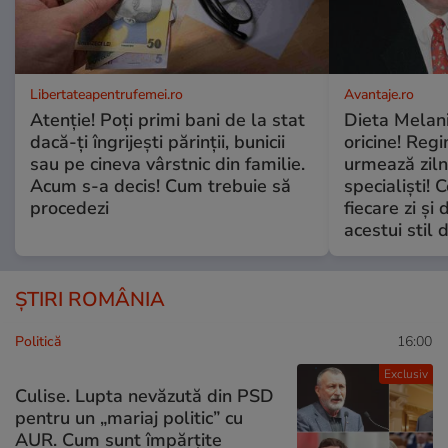
Libertateapentrufemei.ro
Avantaje.ro
Atenție! Poți primi bani de la stat
Dieta Melan
dacă-ți îngrijești părinții, bunicii
oricine! Regi
sau pe cineva vârstnic din familie.
urmează zilni
Acum s-a decis! Cum trebuie să
specialiști! 
procedezi
fiecare zi și 
acestui stil 
ȘTIRI ROMÂNIA
Politică
16:00
Exclusiv
Culise. Lupta nevăzută din PSD
pentru un „mariaj politic” cu
AUR. Cum sunt împărțite