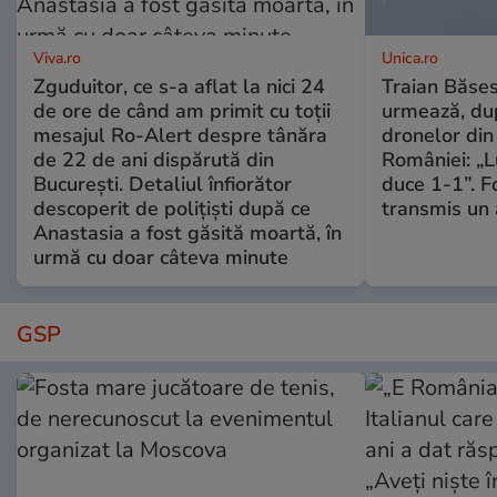
Viva.ro
Unica.ro
Zguduitor, ce s-a aflat la nici 24
Traian Băses
de ore de când am primit cu toții
urmează, du
mesajul Ro-Alert despre tânăra
dronelor din 
de 22 de ani dispărută din
României: „L
București. Detaliul înfiorător
duce 1-1”. F
descoperit de polițiști după ce
transmis un 
Anastasia a fost găsită moartă, în
urmă cu doar câteva minute
GSP