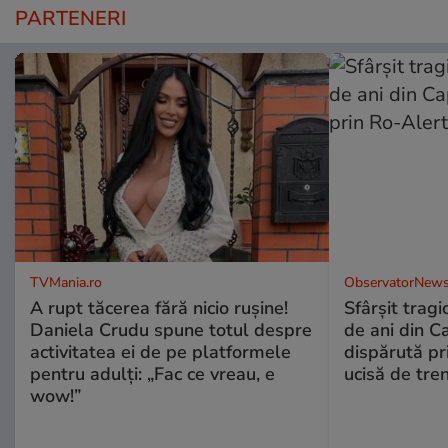
PARTENERI
TVMania.ro
ObservatorNews
A rupt tăcerea fără nicio rușine!
Sfârşit tragi
Daniela Crudu spune totul despre
de ani din C
activitatea ei de pe platformele
dispărută pr
pentru adulți: „Fac ce vreau, e
ucisă de tre
wow!”