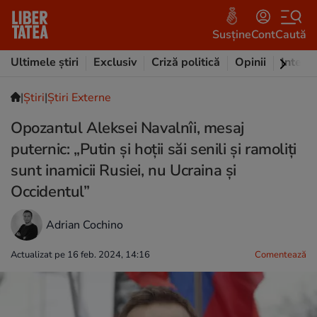
Susține
Cont
Caută
Ultimele știri
Exclusiv
Criză politică
Opinii
Intervi
|
Ştiri
|
Știri Externe
Opozantul Aleksei Navalnîi, mesaj
puternic: „Putin și hoții săi senili și ramoliți
sunt inamicii Rusiei, nu Ucraina și
Occidentul”
Adrian Cochino
Actualizat pe 16 feb. 2024, 14:16
Comentează