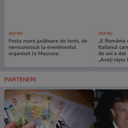
GSP.RO
GSP.RO
Fosta mare jucătoare de tenis, de
„E România o
nerecunoscut la evenimentul
Italianul car
organizat la Moscova
de ani a dat 
„Aveți niște î
PARTENERI