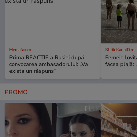
Mediafax.ro
StirileKanalD.ro
Prima REACȚIE a Rusiei după
Femeie lovit
convocarea ambasadorului: „Va
făcea plajă: „
exista un răspuns”
PROMO