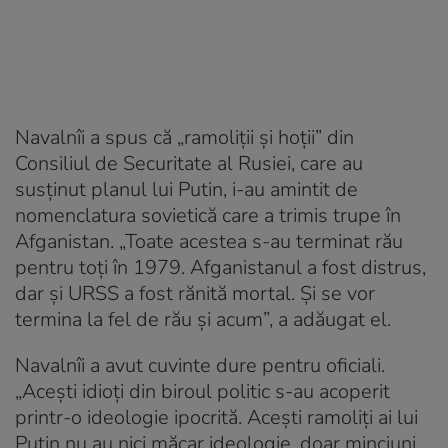
Navalnîi a spus că „ramoliții și hoții” din
Consiliul de Securitate al Rusiei, care au
susținut planul lui Putin, i-au amintit de
nomenclatura sovietică care a trimis trupe în
Afganistan. „Toate acestea s-au terminat rău
pentru toți în 1979. Afganistanul a fost distrus,
dar și URSS a fost rănită mortal. Și se vor
termina la fel de rău și acum”, a adăugat el.
Navalnîi a avut cuvinte dure pentru oficiali.
„Acești idioți din biroul politic s-au acoperit
printr-o ideologie ipocrită. Acești ramoliți ai lui
Putin nu au nici măcar ideologie, doar minciuni