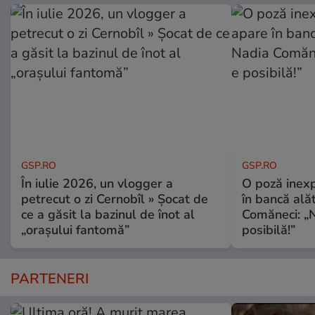
GSP.RO
GSP.RO
În iulie 2026, un vlogger a
O poză inexp
petrecut o zi Cernobîl » Șocat de
în bancă ală
ce a găsit la bazinul de înot al
Comăneci: „N
„orașului fantomă”
posibilă!”
PARTENERI