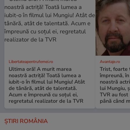
Libertateapentrufemei.ro
Avantaje.ro
Ultima oră! A murit marea
Trist, foarte
noastră actriță! Toată lumea a
împreună, în
iubit-o în filmul lui Mungiu! Atât
noastră actri
de tânără, atât de talentată.
lui Mungiu, ș
Acum e împreună cu soțul ei,
TVR au fost 
regretatul realizator de la TVR
până când mo
ȘTIRI ROMÂNIA