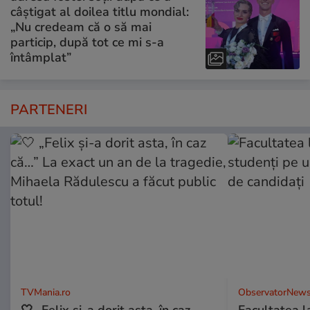
câștigat al doilea titlu mondial:
„Nu credeam că o să mai
particip, după tot ce mi s-a
întâmplat”
PARTENERI
TVMania.ro
ObservatorNews
🤍 „Felix și-a dorit asta, în caz
Facultatea l