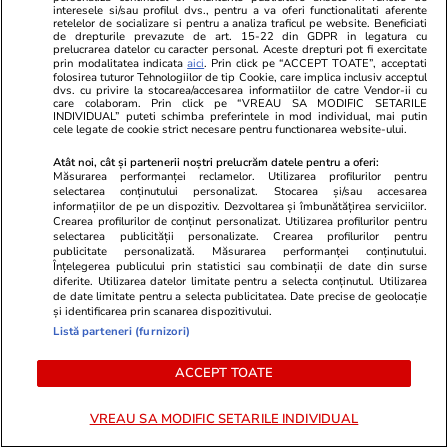
Uniunii Europene dacă ignoră în
interesele si/sau profilul dvs., pentru a va oferi functionalitati aferente
retelelor de socializare si pentru a analiza traficul pe website. Beneficiati
continuare hotărârile Curții de
de drepturile prevazute de art. 15-22 din GDPR in legatura cu
prelucrarea datelor cu caracter personal. Aceste drepturi pot fi exercitate
Justiție de la Luxemburg pe
prin modalitatea indicata
aici
. Prin click pe “ACCEPT TOATE”, acceptati
folosirea tuturor Tehnologiilor de tip Cookie, care implica inclusiv acceptul
tema „marii prescripții”
dvs. cu privire la stocarea/accesarea informatiilor de catre Vendor-ii cu
care colaboram. Prin click pe “VREAU SA MODIFIC SETARILE
INDIVIDUAL” puteti schimba preferintele in mod individual, mai putin
cele legate de cookie strict necesare pentru functionarea website-ului.
Știri România
06:42
Atât noi, cât și partenerii noștri prelucrăm datele pentru a oferi:
Măsurarea performanței reclamelor. Utilizarea profilurilor pentru
selectarea conținutului personalizat. Stocarea și/sau accesarea
informațiilor de pe un dispozitiv. Dezvoltarea și îmbunătățirea serviciilor.
Noja Paladia, cea mai în vârstă
Crearea profilurilor de conținut personalizat. Utilizarea profilurilor pentru
selectarea publicității personalizate. Crearea profilurilor pentru
persoană din România, a
publicitate personalizată. Măsurarea performanței conținutului.
Înțelegerea publicului prin statistici sau combinații de date din surse
împlinit 111 ani
diferite. Utilizarea datelor limitate pentru a selecta conținutul. Utilizarea
de date limitate pentru a selecta publicitatea. Date precise de geolocație
și identificarea prin scanarea dispozitivului.
Listă parteneri (furnizori)
Opinii
09:00
ACCEPT TOATE
VREAU SA MODIFIC SETARILE INDIVIDUAL