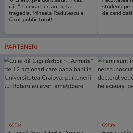
că…” La exact un an de la
studenţi pe 
tragedie, Mihaela Rădulescu a
de candidaţi
făcut public totul!
PARTENERI
GSP.ro
GSP.ro
Cu ei dă Gigi război! » „Armata”
Fanii sunt în 