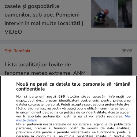
casele și gospodăriile
oamenilor, sub ape. Pompierii
intervin în mai multe localități |
VIDEO
Știri România
08:06
Lista localităților lovite de
fenomene meteo extreme. ANM
a emis avertizări nowcasting de
Nouă ne pasă ca datele tale personale să rămână
confidențiale
vreme severă imediată
Noi și partenerii noștri
596
stocăm și/sau accesăm informații pe
dispozitivul dvs., precum identificatorii cookie unici pentru prelucrarea
datelor cu caracter personal. Puteți accepta sau gestiona preferințele dvs.
făcând clic mai jos, respectiv vă puteți opune utilizării unui interes legitim
în orice moment pe pagina cu politica de confidențialitate. Aceste alegeri
Știri România
07:00
vor fi raportate partenerilor noștri și nu vă vor afecta navigarea.
Mai
multe detalii
România riscă sancțiuni de zeci
Analiză
Noi si partenerii nostri (retelele de socializare si agentiile de publicitate
partenere, precum si furnizorii nostri de servicii de date analitice)
de milioane de euro din partea
prelucram date pentru a permite website-ului sa functioneze, pentru a
personaliza continutul si anunturile publicitare afisate in functie de