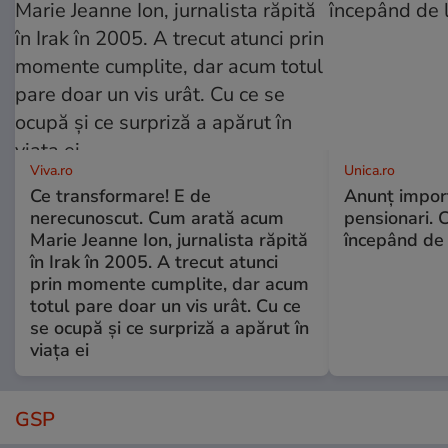
Viva.ro
Unica.ro
Ce transformare! E de
Anunț impor
nerecunoscut. Cum arată acum
pensionari. 
Marie Jeanne Ion, jurnalista răpită
începând de 
în Irak în 2005. A trecut atunci
prin momente cumplite, dar acum
totul pare doar un vis urât. Cu ce
se ocupă și ce surpriză a apărut în
viața ei
GSP