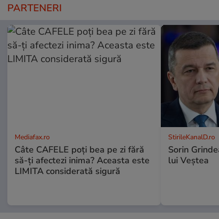
PARTENERI
Mediafax.ro
StirileKanalD.ro
Câte CAFELE poți bea pe zi fără
Sorin Grinde
să-ți afectezi inima? Aceasta este
lui Veștea
LIMITA considerată sigură