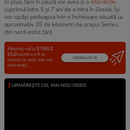
În plus, fanii în cauză vor avea și o
interdicție
cuprinsă între 5 și 7 ani de a intra în Grecia. Își
vor ispăși pedeapsa într-o închisoare situată la
aproximativ 25 de kilometri de orașul Serres,
din nord-estul țării.
Abonați-vă la
ȘTIRILE
ZILEI
pentru a fi la
ABONEAZĂ-TE
curent cu cele mai noi
informații.
URMĂREȘTE CEL MAI NOU VIDEO