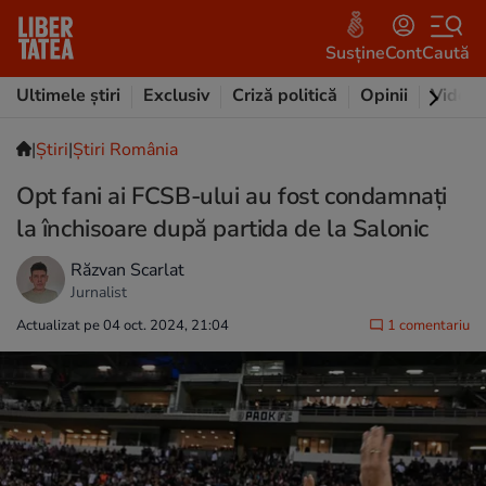
Susține
Cont
Caută
Ultimele știri
Exclusiv
Criză politică
Opinii
Video
|
Ştiri
|
Știri România
Opt fani ai FCSB-ului au fost condamnați
la închisoare după partida de la Salonic
Răzvan Scarlat
Jurnalist
Actualizat pe 04 oct. 2024, 21:04
1 comentariu