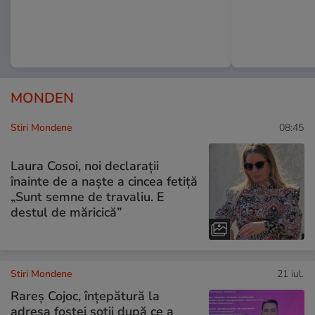
MONDEN
Stiri Mondene
08:45
Laura Cosoi, noi declarații
înainte de a naște a cincea fetiță
„Sunt semne de travaliu. E
destul de măricică”
Stiri Mondene
21 iul.
Rareș Cojoc, înțepătură la
adresa fostei soții după ce a