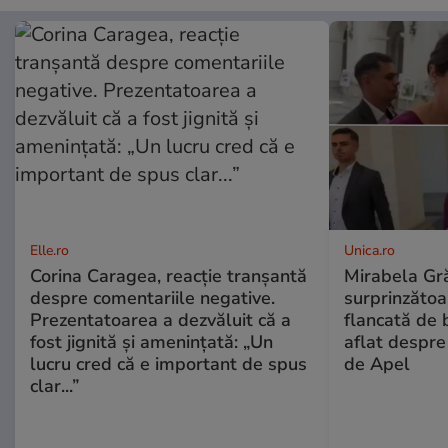
Elle.ro
Unica.ro
Corina Caragea, reacție tranșantă
Mirabela Gră
despre comentariile negative.
surprinzătoar
Prezentatoarea a dezvăluit că a
flancată de 
fost jignită și amenințată: „Un
aflat despre
lucru cred că e important de spus
de Apel
clar...”