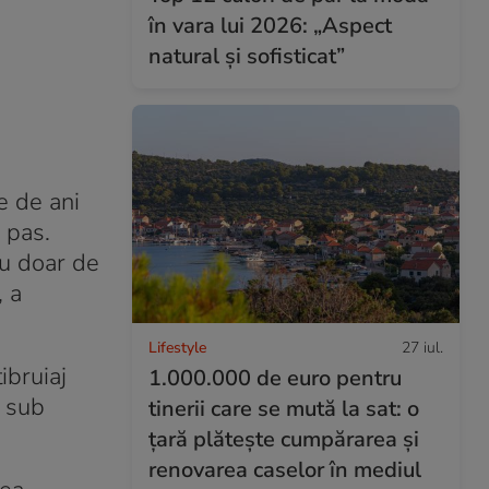
în vara lui 2026: „Aspect
natural și sofisticat”
e de ani
 pas.
au doar de
, a
Lifestyle
27 iul.
ibruiaj
1.000.000 de euro pentru
i sub
tinerii care se mută la sat: o
țară plătește cumpărarea și
renovarea caselor în mediul