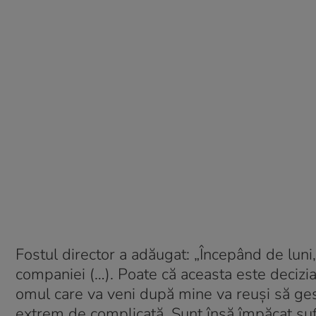
Fostul director a adăugat: „Începând de luni,
companiei (…). Poate că aceasta este decizi
omul care va veni după mine va reuși să ge
extrem de complicată. Sunt însă împăcat suf