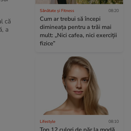
Sănătate și Fitness
08:20
Cum ar trebui să începi
al că
dimineața pentru a trăi mai
ă, a
mult: „Nici cafea, nici exerciții
fizice”
Lifestyle
08:10
Top 12 culori de păr la modă