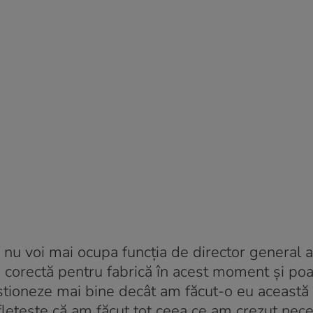
 nu voi mai ocupa funcția de director general a
a corectă pentru fabrică în acest moment și poa
stioneze mai bine decât am făcut-o eu această
letește că am făcut tot ceea ce am crezut nec