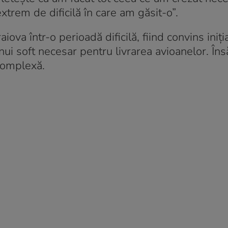
extrem de dificilă în care am găsit-o”.
va într-o perioadă dificilă, fiind convins iniți
ui soft necesar pentru livrarea avioanelor. Îns
 complexă.