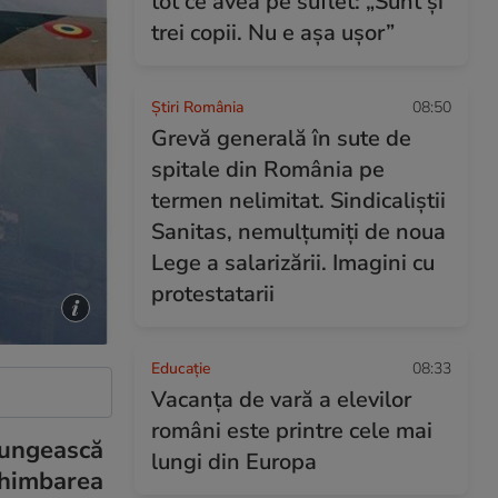
tot ce avea pe suflet: „Sunt și
trei copii. Nu e așa ușor”
Știri România
08:50
Grevă generală în sute de
spitale din România pe
termen nelimitat. Sindicaliştii
Sanitas, nemulţumiţi de noua
Lege a salarizării. Imagini cu
protestatarii
Educație
08:33
Vacanța de vară a elevilor
români este printre cele mai
lungească
lungi din Europa
chimbarea