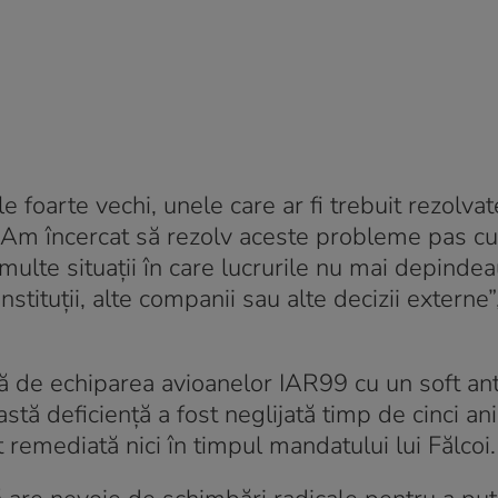
oarte vechi, unele care ar fi trebuit rezolvat
u. Am încercat să rezolv aceste probleme pas cu
 multe situații în care lucrurile nu mai depinde
nstituții, alte companii sau alte decizii externe”
 de echiparea avioanelor IAR99 cu un soft ant
tă deficiență a fost neglijată timp de cinci an
remediată nici în timpul mandatului lui Fălcoi.