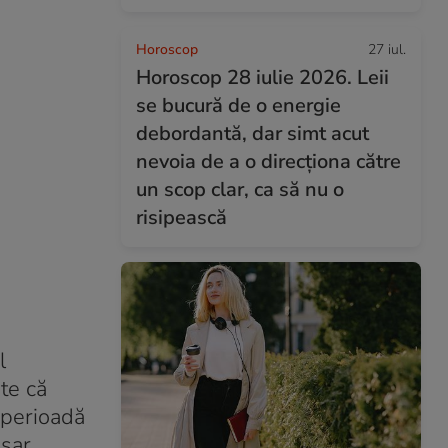
Horoscop
27 iul.
Horoscop 28 iulie 2026. Leii
se bucură de o energie
debordantă, dar simt acut
nevoia de a o direcționa către
un scop clar, ca să nu o
risipească
l
te că
 perioadă
esar