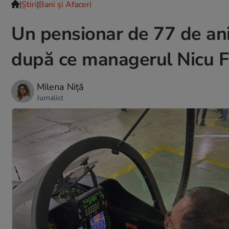
|
Ştiri
|
Bani și Afaceri
Un pensionar de 77 de ani
după ce managerul Nicu Fă
Milena Niță
Jurnalist