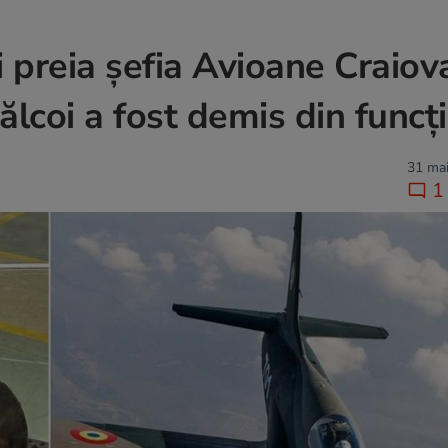
 preia șefia Avioane Craiov
lcoi a fost demis din funcț
31 mai
1 