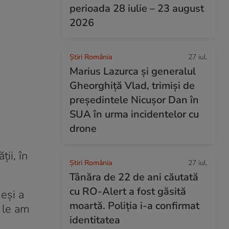
perioada 28 iulie – 23 august
2026
Știri România
27 iul.
Marius Lazurca și generalul
Gheorghiță Vlad, trimiși de
președintele Nicușor Dan în
SUA în urma incidentelor cu
drone
ii, în
Știri România
27 iul.
Tânăra de 22 de ani căutată
cu RO-Alert a fost găsită
deși a
moartă. Poliția i-a confirmat
e le am
identitatea